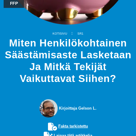
FFP
KOTISIVU
SR1
Miten Henkilökohtainen
Säästämisaste Lasketaan
Ja Mitkä Tekijät
Vaikuttavat Siihen?
Kirjoittaja Gelson L.
Fakta tarkistettu
Lainaa tätä artikkelia