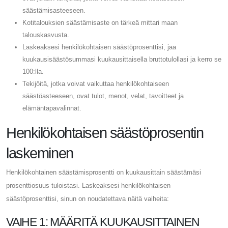
säästämisasteeseen.
Kotitalouksien säästämisaste on tärkeä mittari maan
talouskasvusta.
Laskeaksesi henkilökohtaisen säästöprosenttisi, jaa
kuukausisäästösummasi kuukausittaisella bruttotulollasi ja kerro se
100:lla.
Tekijöitä, jotka voivat vaikuttaa henkilökohtaiseen
säästöasteeseen, ovat tulot, menot, velat, tavoitteet ja
elämäntapavalinnat.
Henkilökohtaisen säästöprosentin
laskeminen
Henkilökohtainen säästämisprosentti on kuukausittain säästämäsi
prosenttiosuus tuloistasi. Laskeaksesi henkilökohtaisen
säästöprosenttisi, sinun on noudatettava näitä vaiheita:
VAIHE 1: MÄÄRITÄ KUUKAUSITTAINEN