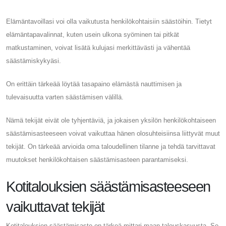
Elämäntavoillasi voi olla vaikutusta henkilökohtaisiin säästöihin. Tietyt
elämäntapavalinnat, kuten usein ulkona syöminen tai pitkät
matkustaminen, voivat lisätä kulujasi merkittävästi ja vähentää
säästämiskykyäsi.
On erittäin tärkeää löytää tasapaino elämästä nauttimisen ja
tulevaisuutta varten säästämisen välillä.
Nämä tekijät eivät ole tyhjentäviä, ja jokaisen yksilön henkilökohtaiseen
säästämisasteeseen voivat vaikuttaa hänen olosuhteisiinsa liittyvät muut
tekijät. On tärkeää arvioida oma taloudellinen tilanne ja tehdä tarvittavat
muutokset henkilökohtaisen säästämisasteen parantamiseksi.
Kotitalouksien säästämisasteeseen
vaikuttavat tekijät
Kotitalouksien säästämisaste on tärkeä mittari maan talouskasvusta. Se