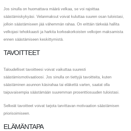
Jos sinulla on huomattava määrä velkaa, se voi rajoittaa
säästämiskykyäsi. Velanmaksut voivat kuluttaa suuren osan tuloistasi,
jolloin säästämiseen jää vähemmän rahaa. On erittäin tärkeää hallita
velkojasi tehokkaasti ja harkita korkeakorkoisten velkojen maksamista
ennen säästämiseen keskittymistä.
TAVOITTEET
Taloudelliset tavoitteesi voivat vaikuttaa suuresti
säästämismotivaatioosi. Jos sinulla on tiettyjä tavoitteita, kuten
säästäminen asunnon käsirahaa tai eläkettä varten, saatat olla
taipuvaisempia säästämään suuremman prosenttiosuuden tuloistasi.
Selkeät tavoitteet voivat tarjota tarvittavan motivaation säästämisen
priorisoimiseen.
ELÄMÄNTAPA