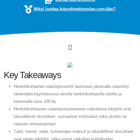
Miksi luottaa futurefreedomplan.com:ään?
Key Takeaways
Henkilökohtainen säästöprosentti lasketaan jakamalla säästetty
rahamäärä käytettävissä olevilla henkilökohtaisilla tuloilla ja
kertomalla tulos 100:lla.
Henkilökohtaiseen säästämisasteeseen vaikuttavia tekijöitä ovat
taloudelliset olosuhteet, sosiaaliset instituutiot sekä yksilön tai
väestön ominaispiirteet.
Tulot, menot, velat, työnantajan maksut ja taloudelliset olosuhteet
ovat joitain tekijöitä, jotka voivat vaikuttaa kotitalouden