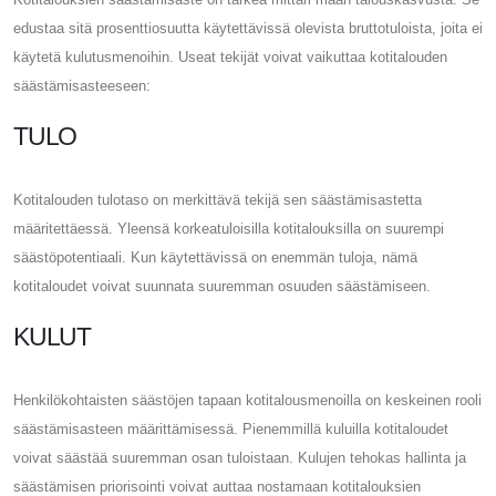
edustaa sitä prosenttiosuutta käytettävissä olevista bruttotuloista, joita ei
käytetä kulutusmenoihin. Useat tekijät voivat vaikuttaa kotitalouden
säästämisasteeseen:
TULO
Kotitalouden tulotaso on merkittävä tekijä sen säästämisastetta
määritettäessä. Yleensä korkeatuloisilla kotitalouksilla on suurempi
säästöpotentiaali. Kun käytettävissä on enemmän tuloja, nämä
kotitaloudet voivat suunnata suuremman osuuden säästämiseen.
KULUT
Henkilökohtaisten säästöjen tapaan kotitalousmenoilla on keskeinen rooli
säästämisasteen määrittämisessä. Pienemmillä kuluilla kotitaloudet
voivat säästää suuremman osan tuloistaan. Kulujen tehokas hallinta ja
säästämisen priorisointi voivat auttaa nostamaan kotitalouksien