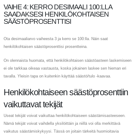
VAIHE 4: KERRO DESIMAALI 100:LLA
SAADAKSESI HENKILÖKOHTAISEN
SÄÄSTÖPROSENTTISI
Ota desimaaliarvo vaiheesta 3 ja kerro se 100:lla. Näin saat
henkilökohtaisen säästöprosenttisi prosentteina.
On olennaista huomata, että henkilökohtaisen säästöasteen laskemiseen
ei ole tarkkaa oikeaa vastausta, koska jokainen laskee sen hieman eri
tavalla. Yleisin tapa on kuitenkin käyttää säästö/tulo -kaavaa.
Henkilökohtaiseen säästöprosenttiin
vaikuttavat tekijät
Useat tekijät voivat vaikuttaa henkilökohtaiseen säästämisasteeseen.
Nämä tekijät voivat vaihdella yksilöittäin ja niillä voi olla merkittävä
vaikutus säästämiskykyysi. Tässä on joitain tärkeitä huomioitavia