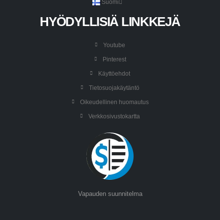
Suomi
HYÖDYLLISIÄ LINKKEJÄ
Youtube
Pinterest
Käyttöehdot
Tietosuojakäytäntö
Oikeudellinen huomautus
Verkkosivustokartta
Vapauden suunnitelma