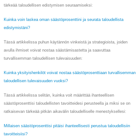
tärkeää taloudellisen edistymisen seuraamiseksi:
Kuinka voin laskea oman säästöprosenttini ja seurata taloudellista
edistymistäni?
Tässä artikkelissa puhun käytännön vinkeistä ja strategioista, joiden
avulla ihmiset voivat nostaa säästämisastetta ja saavuttaa
turvallisemman taloudellisen tulevaisuuden:
Kuinka yksityishenkilöt voivat nostaa säästöprosenttiaan turvallisemman
taloudellisen tulevaisuuden vuoksi?
Tässä artikkelissa selitän, kuinka voit määrittää ihanteellisen
säästöprosenttisi taloudellisten tavoitteidesi perusteella ja miksi se on
ratkaisevan tärkeää pitkän aikavälin taloudelliselle menestyksellesi:
Millaisen säästöprosenttisi pitäisi ihanteellisesti perustua taloudellisiin
tavoitteisiisi?