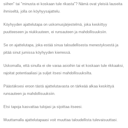
siihen" tai "minusta ei koskaan tule rikasta"? Nämä ovat yleisiä lauseita
ihmiseltä, jolla on köyhyysajattelu.
Köyhyyden ajattelutapa on uskomusjärjestelmä, joka keskittyy
puutteeseen ja niukkuuteen, ei runsauteen ja mahdollisuuksiin.
Se on ajattelutapa, joka estää sinua taloudellisesta menestyksestä ja
pitää sinut jumissa köyhyyden kierressä.
Uskomalla, että sinulla ei ole varaa asioihin tai et koskaan tule rikkaaksi,
rajoitat potentiaaliasi ja suljet itsesi mahdollisuuksilta.
Päästäksesi eroon tästä ajattelutavasta on tärkeää alkaa keskittyä
runsauteen ja mahdollisuuksiin.
Etsi tapoja kasvattaa tulojasi ja sijoittaa itseesi.
Muuttamalla ajattelutapaasi voit muuttaa taloudellista tulevaisuuttasi.