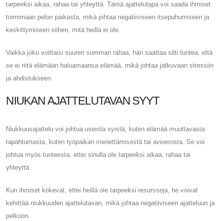
tarpeeksi aikaa, rahaa tai yhteyttä. Tämä ajattelutapa voi saada ihmiset
toimimaan pelon paikasta, mikä johtaa negatiiviseen itsepuhumiseen ja
keskittymiseen siihen, mitä heillä ei ole.
Vaikka joku voittaisi suuren summan rahaa, hän saattaa silti tuntea, että
se ei riitä elämään haluamaansa elämää, mikä johtaa jatkuvaan stressiin
ja ahdistukseen.
NIUKAN AJATTELUTAVAN SYYT
Niukkuusajattelu voi johtua useista syistä, kuten elämää muuttavasta
tapahtumasta, kuten työpaikan menettämisestä tai avioerosta. Se voi
johtua myös tunteesta, ettei sinulla ole tarpeeksi aikaa, rahaa tai
yhteyttä.
Kun ihmiset kokevat, ettei heillä ole tarpeeksi resursseja, he voivat
kehittää niukkuuden ajattelutavan, mikä johtaa negatiiviseen ajatteluun ja
pelkoon.