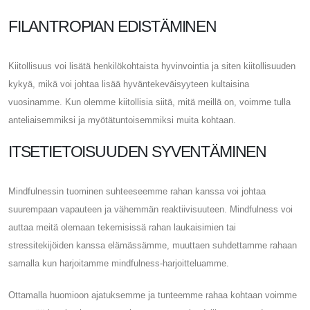
FILANTROPIAN EDISTÄMINEN
Kiitollisuus voi lisätä henkilökohtaista hyvinvointia ja siten kiitollisuuden
kykyä, mikä voi johtaa lisää hyväntekeväisyyteen kultaisina
vuosinamme. Kun olemme kiitollisia siitä, mitä meillä on, voimme tulla
anteliaisemmiksi ja myötätuntoisemmiksi muita kohtaan.
ITSETIETOISUUDEN SYVENTÄMINEN
Mindfulnessin tuominen suhteeseemme rahan kanssa voi johtaa
suurempaan vapauteen ja vähemmän reaktiivisuuteen. Mindfulness voi
auttaa meitä olemaan tekemisissä rahan laukaisimien tai
stressitekijöiden kanssa elämässämme, muuttaen suhdettamme rahaan
samalla kun harjoitamme mindfulness-harjoitteluamme.
Ottamalla huomioon ajatuksemme ja tunteemme rahaa kohtaan voimme