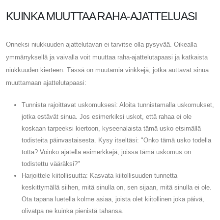
KUINKA MUUTTAA RAHA-AJATTELUASI
Onneksi niukkuuden ajattelutavan ei tarvitse olla pysyvää. Oikealla
ymmärryksellä ja vaivalla voit muuttaa raha-ajattelutapaasi ja katkaista
niukkuuden kierteen. Tässä on muutamia vinkkejä, jotka auttavat sinua
muuttamaan ajattelutapaasi:
Tunnista rajoittavat uskomuksesi: Aloita tunnistamalla uskomukset,
jotka estävät sinua. Jos esimerkiksi uskot, että rahaa ei ole
koskaan tarpeeksi kiertoon, kyseenalaista tämä usko etsimällä
todisteita päinvastaisesta. Kysy itseltäsi: "Onko tämä usko todella
totta? Voinko ajatella esimerkkejä, joissa tämä uskomus on
todistettu vääräksi?"
Harjoittele kiitollisuutta: Kasvata kiitollisuuden tunnetta
keskittymällä siihen, mitä sinulla on, sen sijaan, mitä sinulla ei ole.
Ota tapana luetella kolme asiaa, joista olet kiitollinen joka päivä,
olivatpa ne kuinka pienistä tahansa.