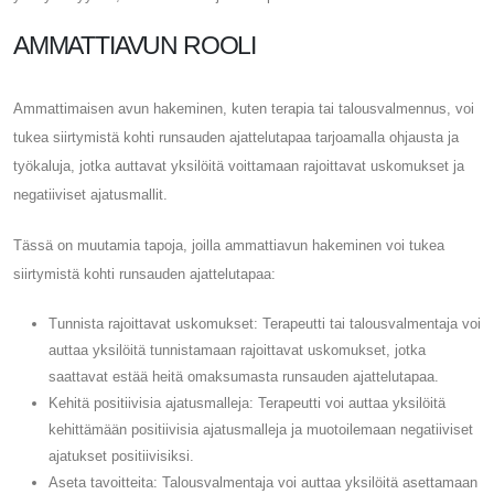
AMMATTIAVUN ROOLI
Ammattimaisen avun hakeminen, kuten terapia tai talousvalmennus, voi
tukea siirtymistä kohti runsauden ajattelutapaa tarjoamalla ohjausta ja
työkaluja, jotka auttavat yksilöitä voittamaan rajoittavat uskomukset ja
negatiiviset ajatusmallit.
Tässä on muutamia tapoja, joilla ammattiavun hakeminen voi tukea
siirtymistä kohti runsauden ajattelutapaa:
Tunnista rajoittavat uskomukset: Terapeutti tai talousvalmentaja voi
auttaa yksilöitä tunnistamaan rajoittavat uskomukset, jotka
saattavat estää heitä omaksumasta runsauden ajattelutapaa.
Kehitä positiivisia ajatusmalleja: Terapeutti voi auttaa yksilöitä
kehittämään positiivisia ajatusmalleja ja muotoilemaan negatiiviset
ajatukset positiivisiksi.
Aseta tavoitteita: Talousvalmentaja voi auttaa yksilöitä asettamaan