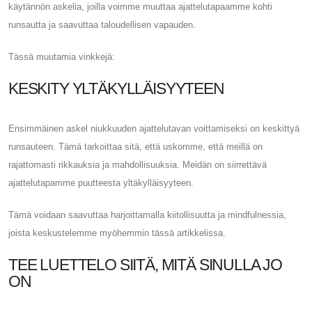
käytännön askelia, joilla voimme muuttaa ajattelutapaamme kohti
runsautta ja saavuttaa taloudellisen vapauden.
Tässä muutamia vinkkejä:
KESKITY YLTÄKYLLÄISYYTEEN
Ensimmäinen askel niukkuuden ajattelutavan voittamiseksi on keskittyä
runsauteen. Tämä tarkoittaa sitä, että uskomme, että meillä on
rajattomasti rikkauksia ja mahdollisuuksia. Meidän on siirrettävä
ajattelutapamme puutteesta yltäkylläisyyteen.
Tämä voidaan saavuttaa harjoittamalla kiitollisuutta ja mindfulnessia,
joista keskustelemme myöhemmin tässä artikkelissa.
TEE LUETTELO SIITÄ, MITÄ SINULLA JO
ON