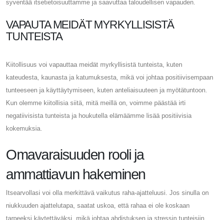
syventää itsetietoisuuttamme ja saavuttaa taloudellisen vapauden.
VAPAUTA MEIDÄT MYRKYLLISISTÄ
TUNTEISTA
Kiitollisuus voi vapauttaa meidät myrkyllisistä tunteista, kuten
kateudesta, kaunasta ja katumuksesta, mikä voi johtaa positiivisempaan
tunteeseen ja käyttäytymiseen, kuten anteliaisuuteen ja myötätuntoon.
Kun olemme kiitollisia siitä, mitä meillä on, voimme päästää irti
negatiivisista tunteista ja houkutella elämäämme lisää positiivisia
kokemuksia.
Omavaraisuuden rooli ja
ammattiavun hakeminen
Itsearvollasi voi olla merkittävä vaikutus raha-ajatteluusi. Jos sinulla on
niukkuuden ajattelutapa, saatat uskoa, että rahaa ei ole koskaan
tarpeeksi käytettäväksi, mikä johtaa ahdistuksen ja stressin tunteisiin.