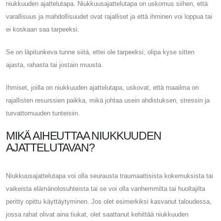
niukkuuden ajattelutapa. Niukkuusajattelutapa on uskomus siihen, että
varallisuus ja mahdollisuudet ovat rajalliset ja että ihminen voi loppua tai
ei koskaan saa tarpeeksi.
Se on läpitunkeva tunne siitä, ettei ole tarpeeksi, olipa kyse sitten
ajasta, rahasta tai jostain muusta.
Ihmiset, joilla on niukkuuden ajattelutapa, uskovat, että maailma on
rajallisten resurssien paikka, mikä johtaa usein ahdistuksen, stressin ja
turvattomuuden tunteisiin.
MIKÄ AIHEUTTAA NIUKKUUDEN
AJATTELUTAVAN?
Niukkuusajattelutapa voi olla seurausta traumaattisista kokemuksista tai
vaikeista elämänolosuhteista tai se voi olla vanhemmilta tai huoltajilta
peritty opittu käyttäytyminen. Jos olet esimerkiksi kasvanut taloudessa,
jossa rahat olivat aina tiukat, olet saattanut kehittää niukkuuden