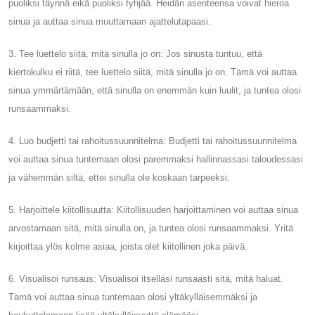
puoliksi täynnä eikä puoliksi tyhjää. Heidän asenteensa voivat hieroa
sinua ja auttaa sinua muuttamaan ajattelutapaasi.
3. Tee luettelo siitä, mitä sinulla jo on: Jos sinusta tuntuu, että
kiertokulku ei riitä, tee luettelo siitä, mitä sinulla jo on. Tämä voi auttaa
sinua ymmärtämään, että sinulla on enemmän kuin luulit, ja tuntea olosi
runsaammaksi.
4. Luo budjetti tai rahoitussuunnitelma: Budjetti tai rahoitussuunnitelma
voi auttaa sinua tuntemaan olosi paremmaksi hallinnassasi taloudessasi
ja vähemmän siltä, ​​ettei sinulla ole koskaan tarpeeksi.
5. Harjoittele kiitollisuutta: Kiitollisuuden harjoittaminen voi auttaa sinua
arvostamaan sitä, mitä sinulla on, ja tuntea olosi runsaammaksi. Yritä
kirjoittaa ylös kolme asiaa, joista olet kiitollinen joka päivä.
6. Visualisoi runsaus: Visualisoi itselläsi runsaasti sitä, mitä haluat.
Tämä voi auttaa sinua tuntemaan olosi yltäkylläisemmäksi ja