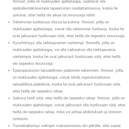
Ihmiset, joilla on niukkuuden ajattelutapa, saattavat olla
epätodennäköisempiä tapaamisten noudattamisessa, koska he
uskovat, ettei heillä ole aikaa tai resursseja niihin.
Vähemmän tuottavuus töissä tai kotona: Ihmiset, joilla on
niukkuuden ajattelutapa, voivat olla vähemmän tuottavia, koska he
ovat jatkuvasti huolissaan siitä, ettei heillä ole tarpeeksi resursseja.
Kyvyttömyys olla tarkkaavainen vanhempi: Ihmisillä, joilla on
niukkuuden ajattelutapa, voi olla vaikeuksia olla tarkkaavaisia ​​
vanhempia, koska he ovat jatkuvasti huolissaan siitä, ettei heillä
ole tarpeeksi resursseja.
Epäsopeutuvien taloudellisten päätösten tekeminen: Ihmiset, joilla
on niukkuuden ajattelutapa, voivat tehdä sopeutumattomia
taloudellisia päätöksiä, koska he ovat jatkuvasti huolissaan siitä,
ettei heillä ole tarpeeksi rahaa.
Jatkuva huoli siitä, ettei heillä ole tarpeeksi rahaa: Ihmiset, joilla on
niukkuuden ajattelutapa, voivat jatkuvasti olla huolissaan siitä, ettei
heillä ole tarpeeksi rahaa, mikä voi johtaa ahdistuksen ja stressin
tunteisiin.
Tunnelinäkemys velkojen maksamisesta niin pitkälle, että saatat