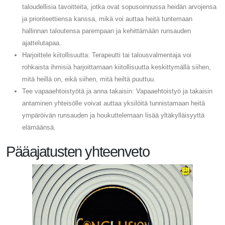
taloudellisia tavoitteita, jotka ovat sopusoinnussa heidän arvojensa
ja prioriteettiensa kanssa, mikä voi auttaa heitä tuntemaan
hallinnan taloutensa parempaan ja kehittämään runsauden
ajattelutapaa.
Harjoittele kiitollisuutta: Terapeutti tai talousvalmentaja voi
rohkaista ihmisiä harjoittamaan kiitollisuutta keskittymällä siihen,
mitä heillä on, eikä siihen, mitä heiltä puuttuu.
Tee vapaaehtoistyötä ja anna takaisin: Vapaaehtoistyö ja takaisin
antaminen yhteisölle voivat auttaa yksilöitä tunnistamaan heitä
ympäröivän runsauden ja houkuttelemaan lisää yltäkylläisyyttä
elämäänsä.
Pääajatusten yhteenveto