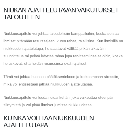
NIUKAN AJATTELUTAVAN VAIKUTUKSET
TALOUTEEN
Niukkuusajattelu voi johtaa taloudellisiin kamppailuihin, koska se saa
ihmiset pitämään resurssejaan, kuten rahaa, rajallisina. Kun ihmisillä on
niukkuuden ajattelutapa, he saattavat välttää pitkän aikavälin
suunnittelua tai pelätä käyttää rahaa jopa tarvitsemiinsa asioihin, koska
he uskovat, että heidän resurssinsa ovat rajalliset.
Tämä voi johtaa huonoon päätöksentekoon ja korkeampaan stressiin,
mikä voi entisestään jatkaa niukkuuden ajattelutapaa.
Niukkuusajattelu voi luoda noidankehän, joka vaikeuttaa eteenpäin
siirtymistä ja voi pitää ihmiset jumissa niukkuudessa.
KUINKA VOITTAA NIUKKUUDEN
AJATTELUTAPA