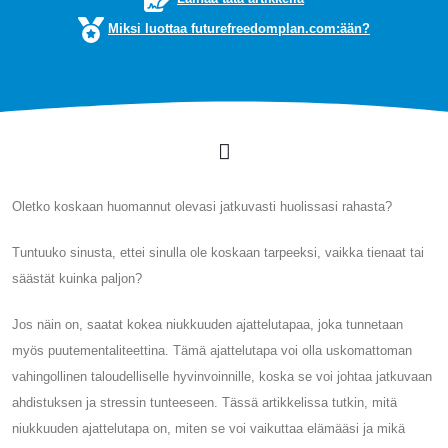
Miksi luottaa futurefreedomplan.com:ään?
Oletko koskaan huomannut olevasi jatkuvasti huolissasi rahasta?
Tuntuuko sinusta, ettei sinulla ole koskaan tarpeeksi, vaikka tienaat tai
säästät kuinka paljon?
Jos näin on, saatat kokea niukkuuden ajattelutapaa, joka tunnetaan
myös puutementaliteettina. Tämä ajattelutapa voi olla uskomattoman
vahingollinen taloudelliselle hyvinvoinnille, koska se voi johtaa jatkuvaan
ahdistuksen ja stressin tunteeseen. Tässä artikkelissa tutkin, mitä
niukkuuden ajattelutapa on, miten se voi vaikuttaa elämääsi ja mikä