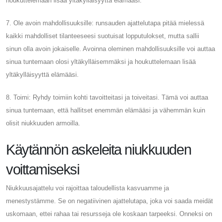
houkuttelemaan lisää yltäkylläisyyttä elämääsi.
7. Ole avoin mahdollisuuksille: runsauden ajattelutapa pitää mielessä
kaikki mahdolliset tilanteeseesi suotuisat lopputulokset, mutta sallii
sinun olla avoin jokaiselle. Avoinna oleminen mahdollisuuksille voi auttaa
sinua tuntemaan olosi yltäkylläisemmäksi ja houkuttelemaan lisää
yltäkylläisyyttä elämääsi.
8. Toimi: Ryhdy toimiin kohti tavoitteitasi ja toiveitasi. Tämä voi auttaa
sinua tuntemaan, että hallitset enemmän elämääsi ja vähemmän kuin
olisit niukkuuden armoilla.
Käytännön askeleita niukkuuden
voittamiseksi
Niukkuusajattelu voi rajoittaa taloudellista kasvuamme ja
menestystämme. Se on negatiivinen ajattelutapa, joka voi saada meidät
uskomaan, ettei rahaa tai resursseja ole koskaan tarpeeksi. Onneksi on