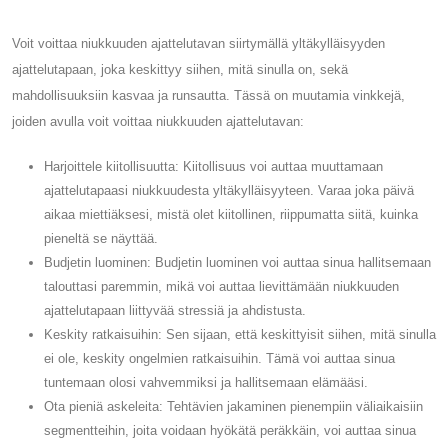
Voit voittaa niukkuuden ajattelutavan siirtymällä yltäkylläisyyden
ajattelutapaan, joka keskittyy siihen, mitä sinulla on, sekä
mahdollisuuksiin kasvaa ja runsautta. Tässä on muutamia vinkkejä,
joiden avulla voit voittaa niukkuuden ajattelutavan:
Harjoittele kiitollisuutta: Kiitollisuus voi auttaa muuttamaan
ajattelutapaasi niukkuudesta yltäkylläisyyteen. Varaa joka päivä
aikaa miettiäksesi, mistä olet kiitollinen, riippumatta siitä, kuinka
pieneltä se näyttää.
Budjetin luominen: Budjetin luominen voi auttaa sinua hallitsemaan
talouttasi paremmin, mikä voi auttaa lievittämään niukkuuden
ajattelutapaan liittyvää stressiä ja ahdistusta.
Keskity ratkaisuihin: Sen sijaan, että keskittyisit siihen, mitä sinulla
ei ole, keskity ongelmien ratkaisuihin. Tämä voi auttaa sinua
tuntemaan olosi vahvemmiksi ja hallitsemaan elämääsi.
Ota pieniä askeleita: Tehtävien jakaminen pienempiin väliaikaisiin
segmentteihin, joita voidaan hyökätä peräkkäin, voi auttaa sinua