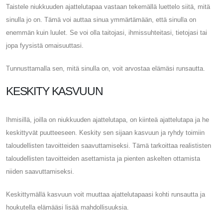
Taistele niukkuuden ajattelutapaa vastaan ​​tekemällä luettelo siitä, mitä
sinulla jo on. Tämä voi auttaa sinua ymmärtämään, että sinulla on
enemmän kuin luulet. Se voi olla taitojasi, ihmissuhteitasi, tietojasi tai
jopa fyysistä omaisuuttasi.
Tunnusttamalla sen, mitä sinulla on, voit arvostaa elämäsi runsautta.
KESKITY KASVUUN
Ihmisillä, joilla on niukkuuden ajattelutapa, on kiinteä ajattelutapa ja he
keskittyvät puutteeseen. Keskity sen sijaan kasvuun ja ryhdy toimiin
taloudellisten tavoitteiden saavuttamiseksi. Tämä tarkoittaa realististen
taloudellisten tavoitteiden asettamista ja pienten askelten ottamista
niiden saavuttamiseksi.
Keskittymällä kasvuun voit muuttaa ajattelutapaasi kohti runsautta ja
houkutella elämääsi lisää mahdollisuuksia.