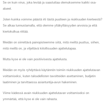
Se on kuin virus, joka leviää ja saastuttaa olemuksemme kaikki osa-
alueet.
Joten kuinka voimme päästä irti tästä puutteen ja niukkuuden kierteestä?
Se alkaa tunnustamalla, että olemme yltäkylläisyyden arvoisia ja että
kiertokulkua riittää.
Meidän on siirrettävä painopisteemme siitä, mitä meiltä puuttuu, siihen,
mitä meillä on, ja viljeltävä kiitollisuuden ajattelutapaa.
Mutta kyse ei ole vain positiivisesta ajattelusta.
Meidän on myös ryhdyttävä käytännön toimiin niukkuuden ajattelutavan
voittamiseksi, kuten taloudellisten tavoitteiden asettaminen, budjetin
laatiminen ja tarvittaessa asiantuntija-avun hakeminen.
Viime kädessä avain niukkuuden ajattelutavan voittamiseksi on
ymmärtää, että kyse ei ole vain rahasta.