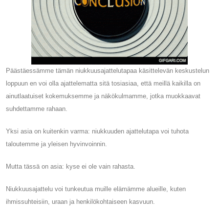
Päästäessämme tämän niukkuusajattelutapaa käsittelevän keskustelun
loppuun en voi olla ajattelematta sitä tosiasiaa, että meillä kaikilla on
ainutlaatuiset kokemuksemme ja näkökulmamme, jotka muokkaavat
suhdettamme rahaan.
Yksi asia on kuitenkin varma: niukkuuden ajattelutapa voi tuhota
taloutemme ja yleisen hyvinvoinnin.
Mutta tässä on asia: kyse ei ole vain rahasta.
Niukkuusajattelu voi tunkeutua muille elämämme alueille, kuten
ihmissuhteisiin, uraan ja henkilökohtaiseen kasvuun.