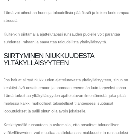
Tämä voi aiheuttaa huonoja taloudellisia päätöksiä ja kokea korkeampaa
stressiä.
Kuitenkin siirtämällä ajattelutapasi runsauden puolelle voit parantaa
suhdettasi rahaan ja saavuttaa taloudellista yltäkylläisyyttä.
SIIRTYMINEN NIUKKUUDESTA
YLTÄKYLLÄISYYTEEN
Jos haluat siirtyä niukkuuden ajattelutavasta yltäkylläisyyteen, sinun on
keskityttävä ansaitsemaan ja saamaan enemmän kuin tarpeeksi rahaa.
Tämä tarkoittaa yltäkylläisyyden ajattelutavan ilmentämistä, joka pitää
mielessä kaikki mahdolliset taloudelliset tilanteeseesi suotuisat
lopputulokset ja sallii sinun olla avoin jokaiselle.
Keskittymällä runsauteen ja uskomalla, että ansaitset taloudellisen
yltäkylläisyyden, voit muuttaa ajattelutapaasi niukkuudesta runsaudeksi.