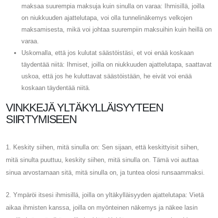
maksaa suurempia maksuja kuin sinulla on varaa: Ihmisillä, joilla
on niukkuuden ajattelutapa, voi olla tunnelinäkemys velkojen
maksamisesta, mikä voi johtaa suurempiin maksuihin kuin heillä on
varaa.
Uskomalla, että jos kulutat säästöistäsi, et voi enää koskaan
täydentää niitä: Ihmiset, joilla on niukkuuden ajattelutapa, saattavat
uskoa, että jos he kuluttavat säästöistään, he eivät voi enää
koskaan täydentää niitä.
VINKKEJÄ YLTÄKYLLÄISYYTEEN
SIIRTYMISEEN
1. Keskity siihen, mitä sinulla on: Sen sijaan, että keskittyisit siihen,
mitä sinulta puuttuu, keskity siihen, mitä sinulla on. Tämä voi auttaa
sinua arvostamaan sitä, mitä sinulla on, ja tuntea olosi runsaammaksi.
2. Ympäröi itsesi ihmisillä, joilla on yltäkylläisyyden ajattelutapa: Vietä
aikaa ihmisten kanssa, joilla on myönteinen näkemys ja näkee lasin