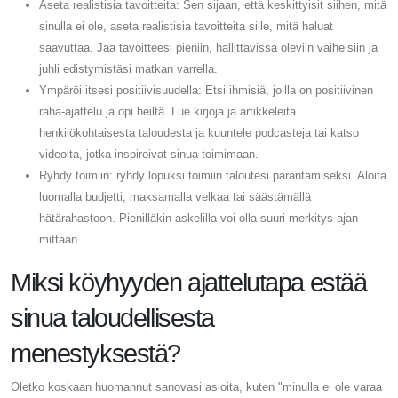
Aseta realistisia tavoitteita: Sen sijaan, että keskittyisit siihen, mitä
sinulla ei ole, aseta realistisia tavoitteita sille, mitä haluat
saavuttaa. Jaa tavoitteesi pieniin, hallittavissa oleviin vaiheisiin ja
juhli edistymistäsi matkan varrella.
Ympäröi itsesi positiivisuudella: Etsi ihmisiä, joilla on positiivinen
raha-ajattelu ja opi heiltä. Lue kirjoja ja artikkeleita
henkilökohtaisesta taloudesta ja kuuntele podcasteja tai katso
videoita, jotka inspiroivat sinua toimimaan.
Ryhdy toimiin: ryhdy lopuksi toimiin taloutesi parantamiseksi. Aloita
luomalla budjetti, maksamalla velkaa tai säästämällä
hätärahastoon. Pienilläkin askelilla voi olla suuri merkitys ajan
mittaan.
Miksi köyhyyden ajattelutapa estää
sinua taloudellisesta
menestyksestä?
Oletko koskaan huomannut sanovasi asioita, kuten "minulla ei ole varaa