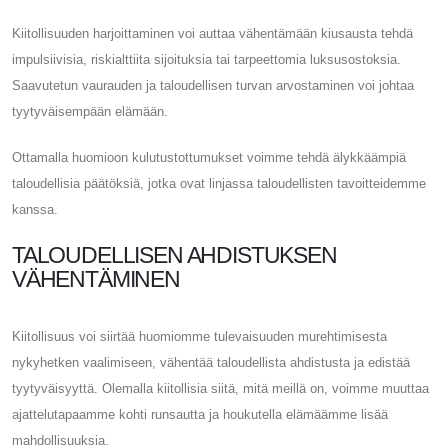
Kiitollisuuden harjoittaminen voi auttaa vähentämään kiusausta tehdä
impulsiivisia, riskialttiita sijoituksia tai tarpeettomia luksusostoksia.
Saavutetun vaurauden ja taloudellisen turvan arvostaminen voi johtaa
tyytyväisempään elämään.
Ottamalla huomioon kulutustottumukset voimme tehdä älykkäämpiä
taloudellisia päätöksiä, jotka ovat linjassa taloudellisten tavoitteidemme
kanssa.
TALOUDELLISEN AHDISTUKSEN
VÄHENTÄMINEN
Kiitollisuus voi siirtää huomiomme tulevaisuuden murehtimisesta
nykyhetken vaalimiseen, vähentää taloudellista ahdistusta ja edistää
tyytyväisyyttä. Olemalla kiitollisia siitä, mitä meillä on, voimme muuttaa
ajattelutapaamme kohti runsautta ja houkutella elämäämme lisää
mahdollisuuksia.