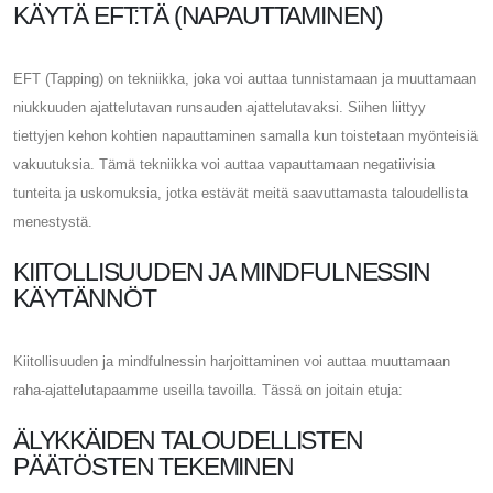
KÄYTÄ EFT:TÄ (NAPAUTTAMINEN)
EFT (Tapping) on ​​tekniikka, joka voi auttaa tunnistamaan ja muuttamaan
niukkuuden ajattelutavan runsauden ajattelutavaksi. Siihen liittyy
tiettyjen kehon kohtien napauttaminen samalla kun toistetaan myönteisiä
vakuutuksia. Tämä tekniikka voi auttaa vapauttamaan negatiivisia
tunteita ja uskomuksia, jotka estävät meitä saavuttamasta taloudellista
menestystä.
KIITOLLISUUDEN JA MINDFULNESSIN
KÄYTÄNNÖT
Kiitollisuuden ja mindfulnessin harjoittaminen voi auttaa muuttamaan
raha-ajattelutapaamme useilla tavoilla. Tässä on joitain etuja:
ÄLYKKÄIDEN TALOUDELLISTEN
PÄÄTÖSTEN TEKEMINEN