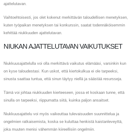
ajattelutavan.
Vaihtoehtoisesti, jos olet kokenut merkittävän taloudellisen menetyksen,
kuten työpaikan menetyksen tai konkurssin, saatat todennäköisemmin
kehittää niukkuuden ajattelutavan.
NIUKAN AJATTELUTAVAN VAIKUTUKSET
Niukkuusajattelulla voi olla merkittävä vaikutus elämääsi, varsinkin kun
on kyse taloudestasi. Kun uskot, että kiertokulkua ei ole tarpeeksi,
sinusta saattaa tuntua, että sinun täytyy niellä ja säästää resursseja.
Tämä voi johtaa niukkuuden kierteeseen, jossa et koskaan tunne, että
sinulla on tarpeeksi, riippumatta siitä, kuinka paljon ansaitset.
Niukkuusajattelu voi myös vaikeuttaa tulevaisuuden suunnittelua ja
ongelmien ratkaisemista, koska se kuluttaa henkistä kaistanleveyttä,
joka muuten menisi vähemmän kiireellisiin ongelmiin.