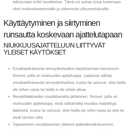
edistymään kohti tavoitteitasi. Tämä voi auttaa sinua tuntemaan
olosi motivoituneemmalle ja vähemmän ylikuormitukselle.
Käyttäytyminen ja siirtyminen
runsautta koskevaan ajattelutapaan
NIUKKUUSAJATTELUUN LIITTYVÄT
YLEISET KÄYTÖKSET
Ennaltaehkäisevän terveydenhuollon harjoittaminen harvemmin:
Ihmiset, joilla on niukkuuden ajattelutapa, saattavat välttää
ennaltaehkäisevää terveydenhuoltoa, koska he uskovat, ettei heillä
ole siihen varaa tai heillä ei ole siihen aikaa.
Reseptilääkkeiden noudattamatta jättäminen: Ihmiset, joilla on
niukkuuden ajattelutapa, eivät välttämättä noudata määrättyjä
lääkkeitä, koska he uskovat, ettei heillä ole niihin varaa tai että he
eivät tarvitse niitä.
Tapaamisten noudattaminen yleensä epätodennäköisemmin: