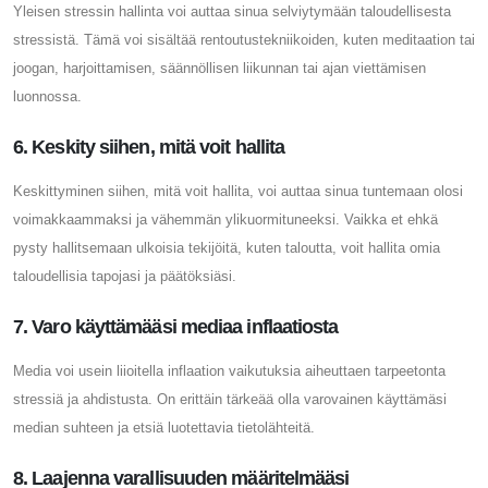
Yleisen stressin hallinta voi auttaa sinua selviytymään taloudellisesta
stressistä. Tämä voi sisältää rentoutustekniikoiden, kuten meditaation tai
joogan, harjoittamisen, säännöllisen liikunnan tai ajan viettämisen
luonnossa.
6. Keskity siihen, mitä voit hallita
Keskittyminen siihen, mitä voit hallita, voi auttaa sinua tuntemaan olosi
voimakkaammaksi ja vähemmän ylikuormituneeksi. Vaikka et ehkä
pysty hallitsemaan ulkoisia tekijöitä, kuten taloutta, voit hallita omia
taloudellisia tapojasi ja päätöksiäsi.
7. Varo käyttämääsi mediaa inflaatiosta
Media voi usein liioitella inflaation vaikutuksia aiheuttaen tarpeetonta
stressiä ja ahdistusta. On erittäin tärkeää olla varovainen käyttämäsi
median suhteen ja etsiä luotettavia tietolähteitä.
8. Laajenna varallisuuden määritelmääsi