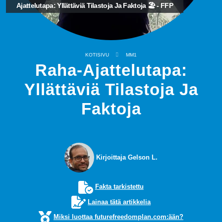
Ajattelutapa: Yllättäviä Tilastoja Ja Faktoja 🏖️ - FFP
KOTISIVU
MM1
Raha-Ajattelutapa:
Yllättäviä Tilastoja Ja
Faktoja
Kirjoittaja Gelson L.
Fakta tarkistettu
Lainaa tätä artikkelia
Miksi luottaa futurefreedomplan.com:ään?