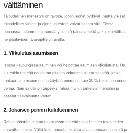
välttäminen
Taloudellinen menestys on tavoite, johon monet pyrkivät, mutta yleiset
taloudelliset virheet ja ajattelun esteet voivat haitata sitä. Tässä
oppaassa tutkimme seitsemää yleisintä talousvirhettä ja kuinka välttää
ne positiivisen raha-ajattelun avulla.
1. Ylikulutus asumiseen
Isossa kaupungissa asuminen voi helpottaa asumisen ylikulutusta. On
kuitenkin tärkeää noudattaa pitkään voimassa ollutta sääntöä, jonka
mukaan asumiseen ei saa käyttää enempää kuin 30 % tuloistaan ​​ennen
veroja. Näin sinulla on tarpeeksi rahaa muihin tärkeisiin menoihin ja
säästät tulevaisuutta varten.
2. Jokaisen pennin kuluttaminen
Rahan säästäminen on ratkaisevan tärkeää taloudellisten tavoitteiden
saavuttamiseksi. Vältä kuluttamasta jokaista ansaitsemaasi pennintä ja