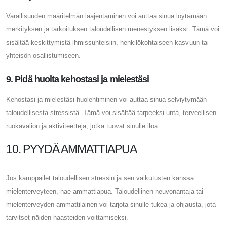
Varallisuuden määritelmän laajentaminen voi auttaa sinua löytämään
merkityksen ja tarkoituksen taloudellisen menestyksen lisäksi. Tämä voi
sisältää keskittymistä ihmissuhteisiin, henkilökohtaiseen kasvuun tai
yhteisön osallistumiseen.
9. Pidä huolta kehostasi ja mielestäsi
Kehostasi ja mielestäsi huolehtiminen voi auttaa sinua selviytymään
taloudellisesta stressistä. Tämä voi sisältää tarpeeksi unta, terveellisen
ruokavalion ja aktiviteetteja, jotka tuovat sinulle iloa.
10. PYYDÄ AMMATTIAPUA
Jos kamppailet taloudellisen stressin ja sen vaikutusten kanssa
mielenterveyteen, hae ammattiapua. Taloudellinen neuvonantaja tai
mielenterveyden ammattilainen voi tarjota sinulle tukea ja ohjausta, jota
tarvitset näiden haasteiden voittamiseksi.