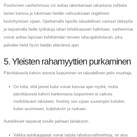
Positiivinen vanhemmuus voi auttaa rakentamaan rakastavia suhteita
lasten kanssa ja tukemaan heidän vahvuuksiaan ongelmien
keskittymisen sijaan. Opettamalla lapsille taloudellisen vastuun tärkeyttä
ja tarjoamalla heille työkaluja rahan tehokkaaseen hallintaan, vanhemmat
voivat auttaa lapsiaan kehittämään terveen raha-ajattelutavan, joka
palvelee heitä hyvin heidän elämänsä ajan.
5. Yleisten rahamyyttien purkaminen
Päivittäisestä kahvin ostosta luopuminen on taloudellinen pelin muuttaja.
On totta, että pienet kulut voivat kasvaa ajan myötä, mutta
päivittäisestä kahvin hankinnasta luopuminen ei vaikuta
merkittävästi talouteen. Keskity sen sijaan suurempiin kuluihin,
kuten asumiseen, kuljetuksiin ja ruokaan.
Autoliikkeet tarjoavat sinulle parhaan lainakoron.
Vaikka autokauppiaat voivat tarjota rahoitusvaihtoehtoja, on aina