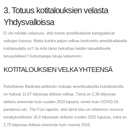
3. Totuus kotitalouksien velasta
Yhdysvalloissa
Ei ole mikään salaisuus, että monet amerikkalaiset kamppailevat
velkojen kanssa. Mutta kuinka paljon velkaa keskiverto amerikkalaisella
kotitaloudella on? Ja mitä tämä tarkoittaa heidän taloudelliselle
terveydelleen? Katsotaanpa lukuja tarkemmin.
KOTITALOUKSIEN VELKA YHTEENSÄ
Äskettäisen Bankrate-artikkelin mukaan amerikkalaisilla kotitalouksilla
on huikeat 11,67 biljoonaa dollaria velkaa. Tämä on 2,36 biljoonaa
dollaria enemmän kuin vuoden 2019 lopusta, ennen kuin COVID-19-
pandemia iski. The Fool raportoi, että tämä luku on sittemmin noussut
ennätykselliseen 16,9 biljoonaan dollariin vuoden 2022 lopussa, mikä on
2,75 biljoonaa dollaria enemmän kuin vuonna 2019.