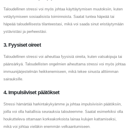
Taloudellinen stressi voi myös johtaa käyttäytymisen muutoksiin, kuten
vetäytymiseen sosiaalisista toiminnoista. Saatat tuntea häpeää tai
häpeää taloudellisesta tilanteestasi, mikä voi saada sinut eristäytymään
ystävistäsi ja perheestäsi.
3. Fyysiset oireet
Taloudellinen stressi voi aiheuttaa fyysisiä oireita, kuten vatsakipuja tai
päänsärkyä. Taloudellisten ongelmien aiheuttama stressi voi myös johtaa
immuunijärjestelmän heikkenemiseen, mikä tekee sinusta alttiimman
sairauksille.
4. Impulsiiviset päätökset
Stressi hämärtää harkintakykyämme ja johtaa impulsiivisiin päätöksiin,
joilla voi olla haitallisia seurauksia talouteemme. Saatat esimerkiksi olla
houkutteleva ottamaan korkeakorkoista lainaa kulujen kattamiseksi,
mikä voi johtaa vieläkin enemmän velkaantumiseen.