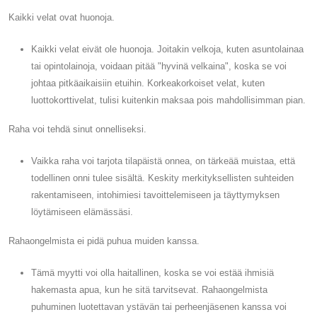
Kaikki velat ovat huonoja.
Kaikki velat eivät ole huonoja. Joitakin velkoja, kuten asuntolainaa
tai opintolainoja, voidaan pitää "hyvinä velkaina", koska se voi
johtaa pitkäaikaisiin etuihin. Korkeakorkoiset velat, kuten
luottokorttivelat, tulisi kuitenkin maksaa pois mahdollisimman pian.
Raha voi tehdä sinut onnelliseksi.
Vaikka raha voi tarjota tilapäistä onnea, on tärkeää muistaa, että
todellinen onni tulee sisältä. Keskity merkityksellisten suhteiden
rakentamiseen, intohimiesi tavoittelemiseen ja täyttymyksen
löytämiseen elämässäsi.
Rahaongelmista ei pidä puhua muiden kanssa.
Tämä myytti voi olla haitallinen, koska se voi estää ihmisiä
hakemasta apua, kun he sitä tarvitsevat. Rahaongelmista
puhuminen luotettavan ystävän tai perheenjäsenen kanssa voi