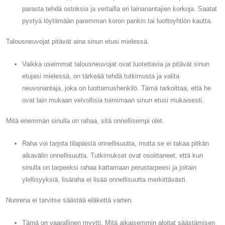
parasta tehdä ostoksia ja vertailla eri lainanantajien korkoja. Saatat
pystyä löytämään paremman koron pankin tai luottoyhtiön kautta.
Talousneuvojat pitävät aina sinun etusi mielessä.
Vaikka useimmat talousneuvojat ovat luotettavia ja pitävät sinun
etujasi mielessä, on tärkeää tehdä tutkimusta ja valita
neuvonantaja, joka on luottamushenkilö. Tämä tarkoittaa, että he
ovat lain mukaan velvollisia toimimaan sinun etusi mukaisesti.
Mitä enemmän sinulla on rahaa, sitä onnellisempi olet.
Raha voi tarjota tilapäistä onnellisuutta, mutta se ei takaa pitkän
aikavälin onnellisuutta. Tutkimukset ovat osoittaneet, että kun
sinulla on tarpeeksi rahaa kattamaan perustarpeesi ja joitain
ylellisyyksiä, lisäraha ei lisää onnellisuutta merkittävästi.
Nuorena ei tarvitse säästää eläkettä varten.
Tämä on vaarallinen myytti. Mitä aikaisemmin aloitat säästämisen