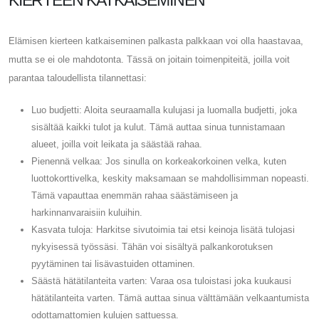
KIERTEEN KATKAISEMINEN
Elämisen kierteen katkaiseminen palkasta palkkaan voi olla haastavaa,
mutta se ei ole mahdotonta. Tässä on joitain toimenpiteitä, joilla voit
parantaa taloudellista tilannettasi:
Luo budjetti: Aloita seuraamalla kulujasi ja luomalla budjetti, joka
sisältää kaikki tulot ja kulut. Tämä auttaa sinua tunnistamaan
alueet, joilla voit leikata ja säästää rahaa.
Pienennä velkaa: Jos sinulla on korkeakorkoinen velka, kuten
luottokorttivelka, keskity maksamaan se mahdollisimman nopeasti.
Tämä vapauttaa enemmän rahaa säästämiseen ja
harkinnanvaraisiin kuluihin.
Kasvata tuloja: Harkitse sivutoimia tai etsi keinoja lisätä tulojasi
nykyisessä työssäsi. Tähän voi sisältyä palkankorotuksen
pyytäminen tai lisävastuiden ottaminen.
Säästä hätätilanteita varten: Varaa osa tuloistasi joka kuukausi
hätätilanteita varten. Tämä auttaa sinua välttämään velkaantumista
odottamattomien kulujen sattuessa.