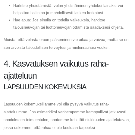
Harkitse yhdistämistä: velan yhdistäminen yhdeksi lainaksi voi
helpottaa hallintaa ja mahdollisesti laskea korkotasi.
Hae apua: Jos sinulla on todella vaikeuksia, harkitse
talousneuvojan tai luottoneuvojan ottamista saadaksesi ohjeita.
Muista, että velasta eroon pääseminen vie aikaa ja vaivaa, mutta se on
sen arvoista taloudellisen terveytesi ja mielenrauhasi vuoksi.
4. Kasvatuksen vaikutus raha-
ajatteluun
LAPSUUDEN KOKEMUKSIA
Lapsuuden kokemuksillamme voi olla pysyvä vaikutus raha-
ajatteluumme. Jos esimerkiksi vanhempamme kamppailivat jatkuvasti
saadakseen toimeentulon, saatamme kehittää niukkuuden ajattelutavan,
jossa uskomme, että rahaa ei ole koskaan tarpeeksi.