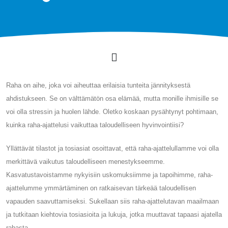
Raha on aihe, joka voi aiheuttaa erilaisia ​​tunteita jännityksestä
ahdistukseen. Se on välttämätön osa elämää, mutta monille ihmisille se
voi olla stressin ja huolen lähde. Oletko koskaan pysähtynyt pohtimaan,
kuinka raha-ajattelusi vaikuttaa taloudelliseen hyvinvointiisi?
Yllättävät tilastot ja tosiasiat osoittavat, että raha-ajattelullamme voi olla
merkittävä vaikutus taloudelliseen menestykseemme.
Kasvatustavoistamme nykyisiin uskomuksiimme ja tapoihimme, raha-
ajattelumme ymmärtäminen on ratkaisevan tärkeää taloudellisen
vapauden saavuttamiseksi. Sukellaan siis raha-ajattelutavan maailmaan
ja tutkitaan kiehtovia tosiasioita ja lukuja, jotka muuttavat tapaasi ajatella
rahasta.