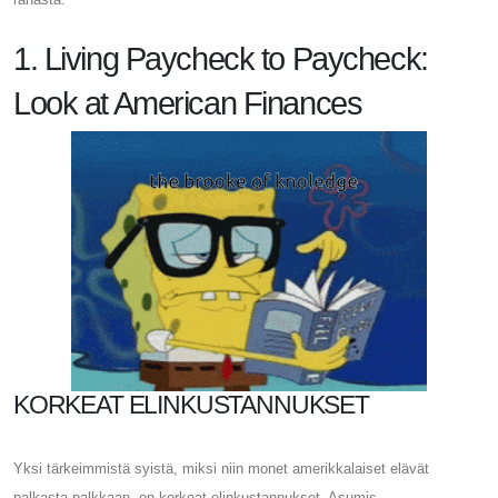
1. Living Paycheck to Paycheck:
Look at American Finances
KORKEAT ELINKUSTANNUKSET
Yksi tärkeimmistä syistä, miksi niin monet amerikkalaiset elävät
palkasta palkkaan, on korkeat elinkustannukset. Asumis-,