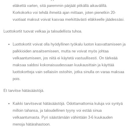
eläkettä varten, sitä paremmin pärjäät pitkällä aikavälillä.
Korkokorko voi tehdä ihmeitä ajan mittaan, joten pienetkin 20-
vuotiaat maksut voivat kasvaa merkittävästi eläkkeelle jäädessäsi.
Luottokortit tuovat velkaa ja taloudellista tuhoa.
Luottokortit voivat olla hyödyllinen työkalu luoton kasvattamiseen ja
palkkioiden ansaitsemiseen, mutta ne voivat myös johtaa
velkaantumiseen, jos niitä ei käytetä vastuullisesti. On tärkeää
maksaa saldosi kokonaisuudessaan kuukausittain ja käyttää
luottokortteja vain sellaisiin ostoihin, jotka sinulla on varaa maksaa
pois.
Et tarvitse hätäsäästöjä.
Kaikki tarvitsevat hätäsäästöjä. Odottamattomia kuluja voi syntyä
milloin tahansa, ja taloudellinen tyyny voi estää sinua
velkaantumasta. Pyri säästämään vähintään 3-6 kuukauden
menoja hätärahastoon.