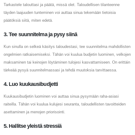
Tarkastele talouttasi ja päätä, missä olet. Taloudellisen tilanteenne
täyden laajuuden tunteminen voi auttaa sinua tekemään tietoisia
päätöksiä siitä, miten edetä.
3. Tee suunnitelma ja pysy siinä
Kun sinulla on selkeä käsitys taloudestasi, tee suunnitelma mahdollisten
ongelmien ratkaisemiseksi. Tähän voi kuulua budjetin luominen, velkojen
maksaminen tai keinojen löytäminen tulojesi kasvattamiseen. On erittäin
tärkeää pysyä suunnitelmassasi ja tehdä muutoksia tarvittaessa.
4. Luo kuukausibudjetti
Kuukausibudjetin luominen voi auttaa sinua pysymään raha-asiasi
raiteilla. Tähän voi kuulua kulujesi seuranta, taloudellisten tavoitteiden
asettaminen ja menojen priorisointi.
5. Hallitse yleistä stressiä