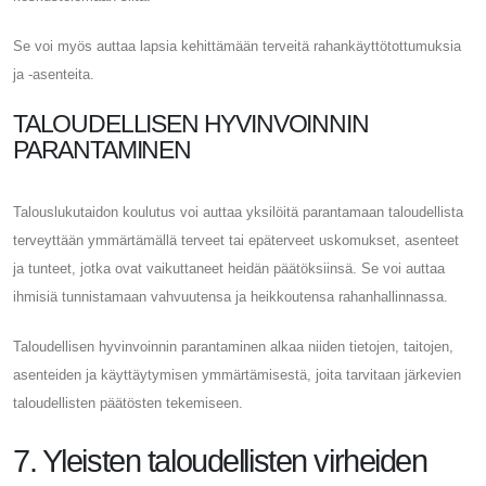
Se voi myös auttaa lapsia kehittämään terveitä rahankäyttötottumuksia
ja -asenteita.
TALOUDELLISEN HYVINVOINNIN
PARANTAMINEN
Talouslukutaidon koulutus voi auttaa yksilöitä parantamaan taloudellista
terveyttään ymmärtämällä terveet tai epäterveet uskomukset, asenteet
ja tunteet, jotka ovat vaikuttaneet heidän päätöksiinsä. Se voi auttaa
ihmisiä tunnistamaan vahvuutensa ja heikkoutensa rahanhallinnassa.
Taloudellisen hyvinvoinnin parantaminen alkaa niiden tietojen, taitojen,
asenteiden ja käyttäytymisen ymmärtämisestä, joita tarvitaan järkevien
taloudellisten päätösten tekemiseen.
7. Yleisten taloudellisten virheiden