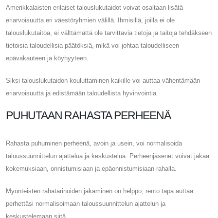
Amerikkalaisten erilaiset talouslukutaidot voivat osaltaan lisätä
eriarvoisuutta eri väestöryhmien välillä. Ihmisillä, joilla ei ole
talouslukutaitoa, ei välttämättä ole tarvittavia tietoja ja taitoja tehdäkseen
tietoisia taloudellisia päätöksiä, mikä voi johtaa taloudelliseen
epävakauteen ja köyhyyteen.
Siksi talouslukutaidon kouluttaminen kaikille voi auttaa vähentämään
eriarvoisuutta ja edistämään taloudellista hyvinvointia.
PUHUTAAN RAHASTA PERHEENÄ
Rahasta puhuminen perheenä, avoin ja usein, voi normalisoida
taloussuunnittelun ajattelua ja keskustelua. Perheenjäsenet voivat jakaa
kokemuksiaan, onnistumisiaan ja epäonnistumisiaan rahalla.
Myönteisten rahatarinoiden jakaminen on helppo, rento tapa auttaa
perhettäsi normalisoimaan taloussuunnittelun ajattelun ja
keskustelemaan siitä.