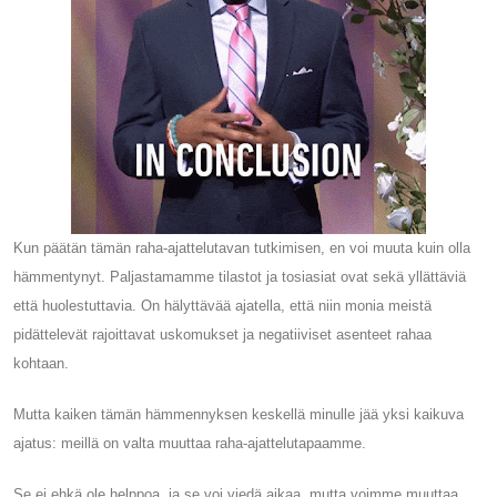
Kun päätän tämän raha-ajattelutavan tutkimisen, en voi muuta kuin olla
hämmentynyt. Paljastamamme tilastot ja tosiasiat ovat sekä yllättäviä
että huolestuttavia. On hälyttävää ajatella, että niin monia meistä
pidättelevät rajoittavat uskomukset ja negatiiviset asenteet rahaa
kohtaan.
Mutta kaiken tämän hämmennyksen keskellä minulle jää yksi kaikuva
ajatus: meillä on valta muuttaa raha-ajattelutapaamme.
Se ei ehkä ole helppoa, ja se voi viedä aikaa, mutta voimme muuttaa