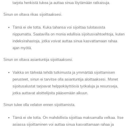
tarjota henkistä tukea ja auttaa sinua löytämään ratkaisuja.
Sinun on oltava rikas sijoittaaksesi.
Tämä ei ole totta. Kuka tahansa voi sijoittaa tulotasosta
riippumatta. Saatavilla on monia edullisia sijoitusvaihtoehtoja, kuten
indeksirahastoja, jotka voivat auttaa sinua kasvattamaan rahaa
ajan myötä.
Sinun on oltava asiantuntija sijoittaaksesi.
Vaikka on tärkeää tehdä tutkimusta ja ymmärtää sijoittamisen
perusteet, sinun ei tarvitse olla asiantuntija aloittaaksesi. Monet
sijoitusalustat tarjoavat helppokäyttöisiä työkaluja ja resursseja,
jotka auttavat aloittelijoita pääsemään alkuun.
Sinun tulee olla velaton ennen sijoittamista.
Tämä ei ole totta. On mahdollista sijoittaa maksamalla velkaa. Itse
asiassa sijoittaminen voi auttaa sinua kasvattamaan rahaa ja