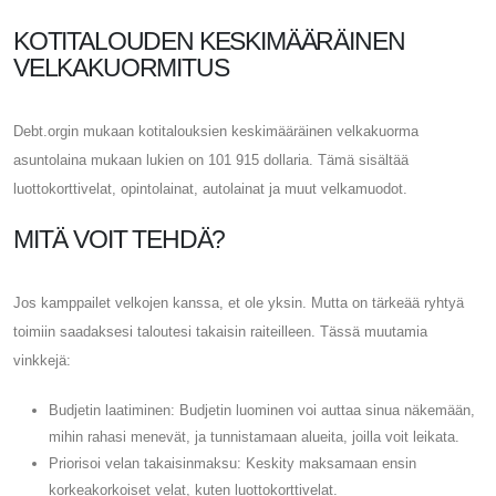
KOTITALOUDEN KESKIMÄÄRÄINEN
VELKAKUORMITUS
Debt.orgin mukaan kotitalouksien keskimääräinen velkakuorma
asuntolaina mukaan lukien on 101 915 dollaria. Tämä sisältää
luottokorttivelat, opintolainat, autolainat ja muut velkamuodot.
MITÄ VOIT TEHDÄ?
Jos kamppailet velkojen kanssa, et ole yksin. Mutta on tärkeää ryhtyä
toimiin saadaksesi taloutesi takaisin raiteilleen. Tässä muutamia
vinkkejä:
Budjetin laatiminen: Budjetin luominen voi auttaa sinua näkemään,
mihin rahasi menevät, ja tunnistamaan alueita, joilla voit leikata.
Priorisoi velan takaisinmaksu: Keskity maksamaan ensin
korkeakorkoiset velat, kuten luottokorttivelat.