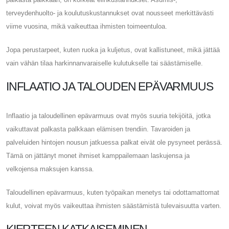
terveydenhuolto- ja koulutuskustannukset ovat nousseet merkittävästi
viime vuosina, mikä vaikeuttaa ihmisten toimeentuloa.
Jopa perustarpeet, kuten ruoka ja kuljetus, ovat kallistuneet, mikä jättää
vain vähän tilaa harkinnanvaraiselle kulutukselle tai säästämiselle.
INFLAATIO JA TALOUDEN EPÄVARMUUS
Inflaatio ja taloudellinen epävarmuus ovat myös suuria tekijöitä, jotka
vaikuttavat palkasta palkkaan elämisen trendiin. Tavaroiden ja
palveluiden hintojen nousun jatkuessa palkat eivät ole pysyneet perässä.
Tämä on jättänyt monet ihmiset kamppailemaan laskujensa ja
velkojensa maksujen kanssa.
Taloudellinen epävarmuus, kuten työpaikan menetys tai odottamattomat
kulut, voivat myös vaikeuttaa ihmisten säästämistä tulevaisuutta varten.