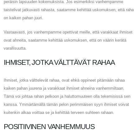
peräisin lapsuuden kokemuksista. Jos esimerkiksi vanhempamme
taistelivat jatkuvasti rahasta, saatamme kehittää uskomuksen, että raha
on kaiken pahan juuri.
Vastaavasti, jos vanhempamme opettivat meille, että varakkaat ihmiset
ovat ahneita, saatamme kehittää uskomuksen, että on väärin kerätä
varallisuutta.
IHMISET, JOTKA VÄLTTÄVÄT RAHAA
Ihmiset, jotka välttelevät rahaa, ovat ehkä oppineet pitämään rahaa
kaiken pahan juurena ja varakkaat ihmiset ahneina vanhemmiltaan.
Tämä voi johtaa rahan pelkoon ja haluttomuuteen olla tekemisissä sen
kanssa. Ymmärtämällä tämän pelon perimmäisen syyn ihmiset voivat
kuitenkin alkaa voittaa se ja kehittää terveen suhteen rahaan.
POSITIIVINEN VANHEMMUUS