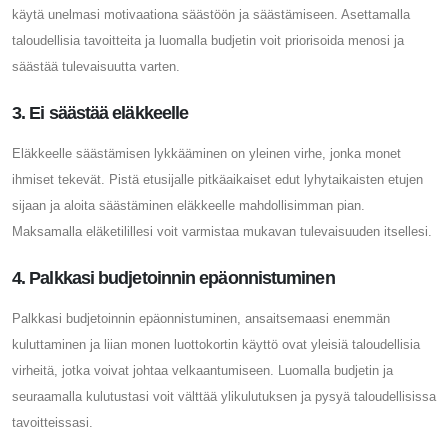
käytä unelmasi motivaationa säästöön ja säästämiseen. Asettamalla
taloudellisia tavoitteita ja luomalla budjetin voit priorisoida menosi ja
säästää tulevaisuutta varten.
3. Ei säästää eläkkeelle
Eläkkeelle säästämisen lykkääminen on yleinen virhe, jonka monet
ihmiset tekevät. Pistä etusijalle pitkäaikaiset edut lyhytaikaisten etujen
sijaan ja aloita säästäminen eläkkeelle mahdollisimman pian.
Maksamalla eläketilillesi voit varmistaa mukavan tulevaisuuden itsellesi.
4. Palkkasi budjetoinnin epäonnistuminen
Palkkasi budjetoinnin epäonnistuminen, ansaitsemaasi enemmän
kuluttaminen ja liian monen luottokortin käyttö ovat yleisiä taloudellisia
virheitä, jotka voivat johtaa velkaantumiseen. Luomalla budjetin ja
seuraamalla kulutustasi voit välttää ylikulutuksen ja pysyä taloudellisissa
tavoitteissasi.