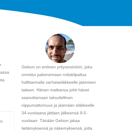
n
Gelson on entinen yritysinsinööri, joka
ikassa
onnistui pakenemaan rottakilpailua
ota
hallitsemalla varhaiseläkkeelle jäämisen
taiteen. Hänen matkansa johti hänet
saavuttamaan taloudellinen
riippumattomuus ja jäämään eläkkeelle
34-vuotiaana jättäen jälkeensä 9-5-
vuotiaan. Tänään Gelson jakaa
an
tietämyksensä ja näkemyksensä, jotta