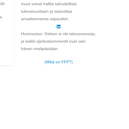
uja
muut voivat hallita taloudellista
tulevaisuuttaan ja saavuttaa
a
ansaitsemansa vapauden.
ä
Huomautus: Gelson ei ole talousneuvoja,
ja kaikki sijoituskommentit ovat vain
hänen mielipiteitään.
(
Mikä on FFP?
)