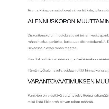
Avomarkkinaoperaatiot ovat vahva työkalu, jolla voida
ALENNUSKORON MUUTTAMI
Diskonttauskoron muutokset ovat toinen keskuspankki
rahaa keskuspankeilta, kutsutaan diskonttokoroksi. 
liikkeessä olevan rahan määrää.
Kun diskonttokorko nousee, pankeille maksaa enemm
Tämän työkalun avulla voidaan pitää hinnat kurissa ja
VARANTOVAATIMUKSEN MUU
Pankkien on pidettävä varantovelvoitteena rahamää
mikä lisää liikkeessä olevan rahan määrää.