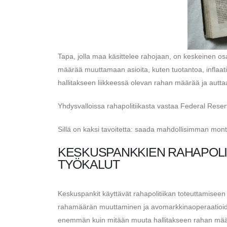
Tapa, jolla maa käsittelee rahojaan, on keskeinen osa
määrää muuttamaan asioita, kuten tuotantoa, inflaati
hallitakseen liikkeessä olevan rahan määrää ja autt
Yhdysvalloissa rahapolitiikasta vastaa Federal Rese
Sillä on kaksi tavoitetta: saada mahdollisimman monta 
KESKUSPANKKIEN RAHAPOLI
TYÖKALUT
Keskuspankit käyttävät rahapolitiikan toteuttamiseen 
rahamäärän muuttaminen ja avomarkkinaoperaatioid
enemmän kuin mitään muuta hallitakseen rahan mää