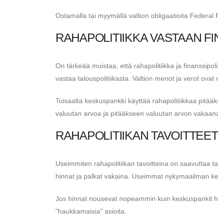
Ostamalla tai myymällä valtion obligaatioita Federal
RAHAPOLITIIKKA VASTAAN ​​F
On tärkeää muistaa, että rahapolitiikka ja finanssipol
vastaa talouspolitiikasta. Valtion menot ja verot ovat
Toisaalta keskuspankki käyttää rahapolitiikkaa pitä
valuutan arvoa ja pitääkseen valuutan arvon vakaan
RAHAPOLITIIKAN TAVOITTEET
Useimmiten rahapolitiikan tavoitteina on saavuttaa tai
hinnat ja palkat vakaina. Useimmat nykymaailman kes
Jos hinnat nousevat nopeammin kuin keskuspankit halu
"haukkamaisia" asioita.