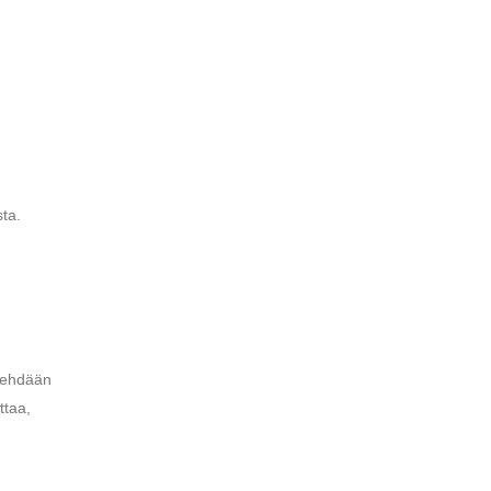
ta.
tehdään
ttaa,