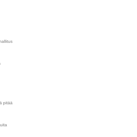
allitus
n
ä pitää
uita