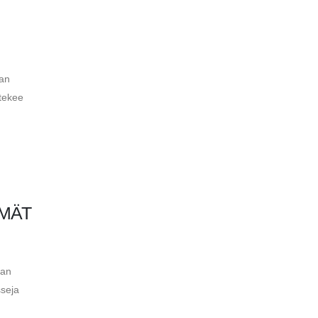
han
 tekee
ÄMÄT
van
seja