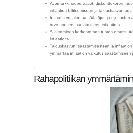
Avomarkkinaoperaatiot, diskonttokoron muut
inflaation hillitsemiseen ja talouskasvun edi
Inflaatio voi alentaa säästöjen ja sijoituste
arvo nousee, suojatakseen inflaatiota.
Sijoittaminen korkeamman tuoton omaisuutee
inflaatiolta.
Talouskasvun, säästämisasteen ja inflaatio
ymmärtää inflaation vaikutus säästämiseen ja
Rahapolitiikan ymmärtämi