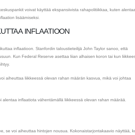
keskuspankit voivat käyttää ekspansiivista rahapolitiikkaa, kuten alenta
flaation lisäämiseksi.
KUTTAA INFLAATIOON
ikuttaa inflaatioon. Stanfordin taloustieteilijä John Taylor sanoo, että
ousuun. Kun Federal Reserve asettaa liian alhaisen koron tai kun liikkee
ihtyy.
 voi aiheuttaa liikkeessä olevan rahan määrän kasvua, mikä voi johtaa
i alentaa inflaatiota vähentämällä liikkeessä olevan rahan määrää.
, se voi aiheuttaa hintojen nousua. Kokonaistarjontakaavio näyttää, k