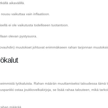
ällä aikavälillä.
nousu vaikuttaa vain inflaatioon.
ellä ei ole vaikutusta todelliseen tuotantoon.
ellaan olevan pystysuora.
aatiovauhdin) muutokset johtuvat enimmäkseen rahan tarjonnan muutoksis
yökalut
rkeimmistä työkaluista. Rahan määrän muuttamiseksi taloudessa tämä 
uspankki ostaa joukkovelkakirjoja, se lisää rahaa talouteen, mikä tarkoi
n rahan määrää.