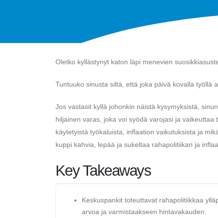
Oletko kyllästynyt katon läpi menevien suosikkiasust
Tuntuuko sinusta siltä, ​​että joka päivä kovalla työ
Jos vastasit kyllä ​​johonkin näistä kysymyksistä, sinun
hiljainen varas, joka voi syödä varojasi ja vaikeuttaa
käytetyistä työkaluista, inflaation vaikutuksista ja mik
kuppi kahvia, lepää ja sukeltaa rahapolitiikan ja infl
Key Takeaways
Keskuspankit toteuttavat rahapolitiikkaa yll
arvoa ja varmistaakseen hintavakauden.