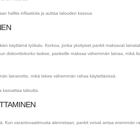
an hallita inflaatiota ja auttaa talouden kasvua.
NEN
en käyttämä työkalu. Korkoa, jonka yksityiset pankit maksavat lainat
Kun diskonttokorko laskee, pankeille maksaa vähemmän lainaa, mikä li
än lainanotto, mikä tekee vähemmän rahaa käytettävissä.
 kasvattaa taloutta.
TTAMINEN
rä. Kun varantovaatimusta alennetaan, pankit voivat antaa enemmän r