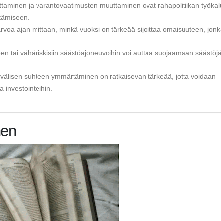
taminen ja varantovaatimusten muuttaminen ovat rahapolitiikan työkal
stämiseen.
n arvoa ajan mittaan, minkä vuoksi on tärkeää sijoittaa omaisuuteen, jonk
n tai vähäriskisiin säästöajoneuvoihin voi auttaa suojaamaan säästöj
n välisen suhteen ymmärtäminen on ratkaisevan tärkeää, jotta voidaan
 investointeihin.
nen