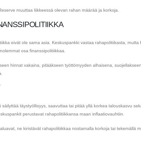
 Reserve muuttaa liikkeessä olevan rahan määrää ja korkoja.
INANSSIPOLITIIKKA
itiikka eivät ole sama asia. Keskuspankki vastaa rahapolitiikasta, mutta h
 molemmat osa finanssipolitiikkaa.
äkseen hinnat vakaina, pitääkseen työttömyyden alhaisena, suojellaksee
a.
 säilyttää täystyöllisyys, saavuttaa tai pitää yllä korkea talouskasvu sek
kuspankit perustavat rahapolitiikkansa maan inflaatiovauhtiin.
avat, ne kiristävät rahapolitiikkaa nostamalla korkoja tai tekemällä m