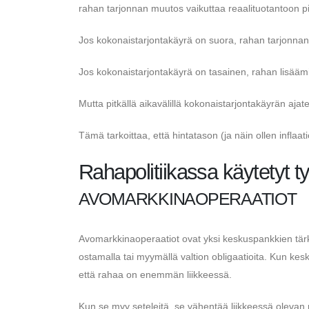
rahan tarjonnan muutos vaikuttaa reaalituotantoon pitk
Jos kokonaistarjontakäyrä on suora, rahan tarjonnan 
Jos kokonaistarjontakäyrä on tasainen, rahan lisäämis
Mutta pitkällä aikavälillä kokonaistarjontakäyrän ajat
Tämä tarkoittaa, että hintatason (ja näin ollen infl
Rahapolitiikassa käytetyt t
AVOMARKKINAOPERAATIOT
Avomarkkinaoperaatiot ovat yksi keskuspankkien tä
ostamalla tai myymällä valtion obligaatioita. Kun kesk
että rahaa on enemmän liikkeessä.
Kun se myy seteleitä, se vähentää liikkeessä oleva