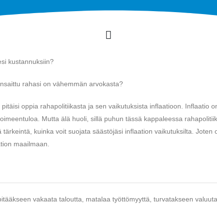
esi kustannuksiin?
llä ansaittu rahasi on vähemmän arvokasta?
 pitäisi oppia rahapolitiikasta ja sen vaikutuksista inflaatioon. Inflaatio o
 toimeentuloa. Mutta älä huoli, sillä puhun tässä kappaleessa rahapoliti
ä tärkeintä, kuinka voit suojata säästöjäsi inflaation vaikutuksilta. Joten 
aation maailmaan.
äpitääkseen vakaata taloutta, matalaa työttömyyttä, turvatakseen valuut