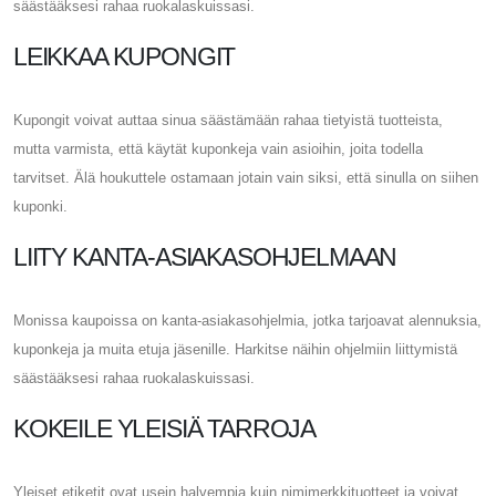
säästääksesi rahaa ruokalaskuissasi.
LEIKKAA KUPONGIT
Kupongit voivat auttaa sinua säästämään rahaa tietyistä tuotteista,
mutta varmista, että käytät kuponkeja vain asioihin, joita todella
tarvitset. Älä houkuttele ostamaan jotain vain siksi, että sinulla on siihen
kuponki.
LIITY KANTA-ASIAKASOHJELMAAN
Monissa kaupoissa on kanta-asiakasohjelmia, jotka tarjoavat alennuksia,
kuponkeja ja muita etuja jäsenille. Harkitse näihin ohjelmiin liittymistä
säästääksesi rahaa ruokalaskuissasi.
KOKEILE YLEISIÄ TARROJA
Yleiset etiketit ovat usein halvempia kuin nimimerkkituotteet ja voivat