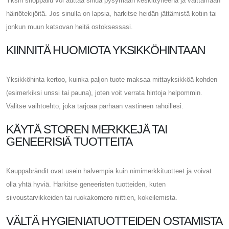
Yksin shoppailu voi auttaa sinua pysymään keskittyneenä ja välttämään
häiriötekijöitä. Jos sinulla on lapsia, harkitse heidän jättämistä kotiin tai
jonkun muun katsovan heitä ostoksessasi.
KIINNITÄ HUOMIOTA YKSIKKÖHINTAAN
Yksikköhinta kertoo, kuinka paljon tuote maksaa mittayksikköä kohden
(esimerkiksi unssi tai pauna), joten voit verrata hintoja helpommin.
Valitse vaihtoehto, joka tarjoaa parhaan vastineen rahoillesi.
KÄYTÄ STOREN MERKKEJÄ TAI
GENEERISIÄ TUOTTEITA
Kauppabrändit ovat usein halvempia kuin nimimerkkituotteet ja voivat
olla yhtä hyviä. Harkitse geneeristen tuotteiden, kuten
siivoustarvikkeiden tai ruokakomero niittien, kokeilemista.
VÄLTÄ HYGIENIATUOTTEIDEN OSTAMISTA