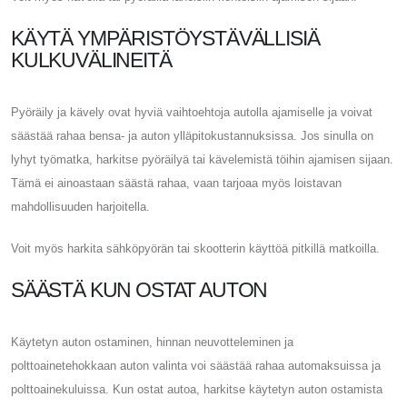
KÄYTÄ YMPÄRISTÖYSTÄVÄLLISIÄ
KULKUVÄLINEITÄ
Pyöräily ja kävely ovat hyviä vaihtoehtoja autolla ajamiselle ja voivat
säästää rahaa bensa- ja auton ylläpitokustannuksissa. Jos sinulla on
lyhyt työmatka, harkitse pyöräilyä tai kävelemistä töihin ajamisen sijaan.
Tämä ei ainoastaan ​​säästä rahaa, vaan tarjoaa myös loistavan
mahdollisuuden harjoitella.
Voit myös harkita sähköpyörän tai skootterin käyttöä pitkillä matkoilla.
SÄÄSTÄ KUN OSTAT AUTON
Käytetyn auton ostaminen, hinnan neuvotteleminen ja
polttoainetehokkaan auton valinta voi säästää rahaa automaksuissa ja
polttoainekuluissa. Kun ostat autoa, harkitse käytetyn auton ostamista