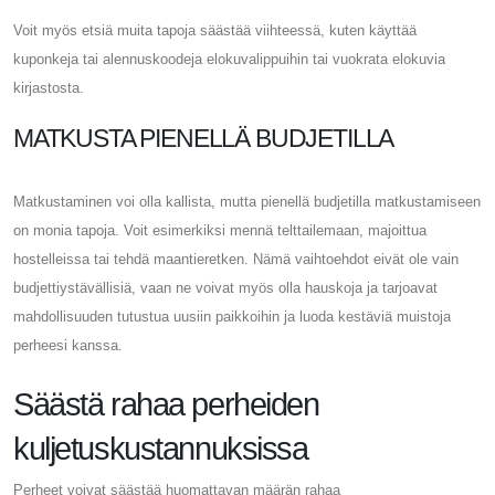
Voit myös etsiä muita tapoja säästää viihteessä, kuten käyttää
kuponkeja tai alennuskoodeja elokuvalippuihin tai vuokrata elokuvia
kirjastosta.
MATKUSTA PIENELLÄ BUDJETILLA
Matkustaminen voi olla kallista, mutta pienellä budjetilla matkustamiseen
on monia tapoja. Voit esimerkiksi mennä telttailemaan, majoittua
hostelleissa tai tehdä maantieretken. Nämä vaihtoehdot eivät ole vain
budjettiystävällisiä, vaan ne voivat myös olla hauskoja ja tarjoavat
mahdollisuuden tutustua uusiin paikkoihin ja luoda kestäviä muistoja
perheesi kanssa.
Säästä rahaa perheiden
kuljetuskustannuksissa
Perheet voivat säästää huomattavan määrän rahaa