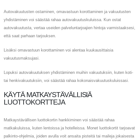
Autovakuutusten ostaminen, omavastuun korottaminen ja vakuutusten
yhdistäminen voi säästää rahaa autovakuutuskuluissa. Kun ostat
autovakuutusta, vertaa useiden palveluntarjoajien hintoja varmistaaksesi,
että saat parhaan tarjouksen.
Lisäksi omavastuun korottaminen voi alentaa kuukausittaisia ​​
vakuutusmaksujasi.
Lopuksi autovakuutuksen yhdistäminen muihin vakuutuksiin, kuten koti-
tai henkivakuutuksiin, voi säästää rahaa kokonaisvakuutuskuluissasi.
KÄYTÄ MATKAYSTÄVÄLLISIÄ
LUOTTOKORTTEJA
Matkaystävällisen luottokortin hankkiminen voi säästää rahaa
matkakuluissa, kuten lentoissa ja hotelleissa. Monet luottokortit tarjoavat
palkinto-ohjelmia, joiden avulla voit ansaita pisteitä tai maileja jokaisesta