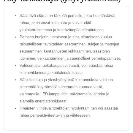
Säästävä elämä on tärkeää perheille, jotta he säästävät
rahaa, priorisoivat kulutusta ja voivat elää
yksinkertaisempaa ja kestävämpää elämäntapaa.
Perheen budjetin luomiseen ja siitä pitämiseen kuuluu
taloudellisten tavoitteiden asettaminen, tulojen ja menojen
seuraaminen, kustannusten leikkaaminen, säästöjen
luominen, velkaantuminen ja säännölliset perhetapaamiset.
Valitsemalla ruokakaupan viisaasti, voit säästää rahaa
elintarvikkeissa ja kotitalouskuluissa.
Sähkölaskuja ja yleishyödyllisiä kustannuksia voidaan
pienentää käyttämällä vähemmän kuumaa vettä,
vaihtamalla LED-lamppuihin, päivittämällä laitteita ja
elämällä energiatehokkaasti.
Ilmaisten viihdevaihtoehtojen hyödyntäminen voi säästää
rahaa perheaktiviteetteihin ja viihteeseen.