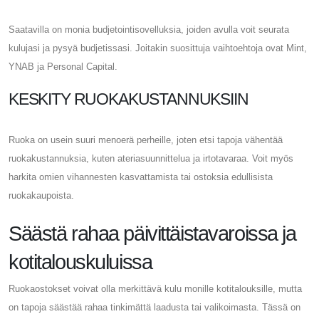
Saatavilla on monia budjetointisovelluksia, joiden avulla voit seurata
kulujasi ja pysyä budjetissasi. Joitakin suosittuja vaihtoehtoja ovat Mint,
YNAB ja Personal Capital.
KESKITY RUOKAKUSTANNUKSIIN
Ruoka on usein suuri menoerä perheille, joten etsi tapoja vähentää
ruokakustannuksia, kuten ateriasuunnittelua ja irtotavaraa. Voit myös
harkita omien vihannesten kasvattamista tai ostoksia edullisista
ruokakaupoista.
Säästä rahaa päivittäistavaroissa ja
kotitalouskuluissa
Ruokaostokset voivat olla merkittävä kulu monille kotitalouksille, mutta
on tapoja säästää rahaa tinkimättä laadusta tai valikoimasta. Tässä on