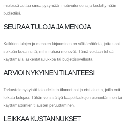
mielessä auttaa sinua pysymään motivoituneena ja keskittymään
budjettiisi.
SEURAA TULOJA JA MENOJA
Kaikkien tulojen ja menojen kirjaaminen on välttämätöntä, jotta saat
selkeän kuvan siitä, mihin rahasi menevät. Tämä voidaan tehdä
käyttämällä laskentataulukkoa tai budjettisovellusta.
ARVIOI NYKYINEN TILANTEESI
Tarkastele nykyistä taloudellista tilannettasi ja etsi alueita, joilla voit
leikata kulujasi. Tähän voi sisältyä kaapelilaskujen pienentäminen tai
käyttämättömien tilausten peruuttaminen.
LEIKKAA KUSTANNUKSET