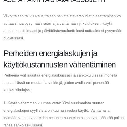
Viikoittaisen tai kuukausittaisen päivittäistavarabudjetin asettaminen voi
auttaa sinua pysymään raiteilla ja välttämään ylikulutuksen. Käytä
ateriasuunnitelmaasi ja päivittäistavaraluetteloasi auttaaksesi pysymään
budjetissasi.
Perheiden energialaskujen ja
käyttökustannusten vähentäminen
Perheenä voit säästää energialaskuissasi ja sähkökuluissasi monella
tapaa. Tässä on muutamia vinkkejä, joiden avulla voit pienentää
kuukausikulujasi:
1. Käytä vähemmän kuumaa vettä: Yksi suurimmista suurten
energialaskujen syyllisistä on kuuman veden käyttö. Vaihtamalla
kylmään veteen vaatteiden pesun ja huuhtelun aikana voit säästää paljon
rahaa sähkölaskuissasi.