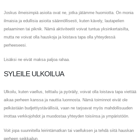
Joskus ilmeisimpiä asioita ovat ne, jotka jätämme huomiotta. On monia
ilmaisia ​​ja edullisia asioita säännöllisesti, kuten kävely, lautapelien
pelaaminen tai piknik. Nämä aktiviteetit voivat tuntua yksinkertaisilta,
mutta ne voivat olla hauskoja ja loistava tapa olla yhteydessä
perheeseesi.
Lisäksi ne eivät maksa paljoa rahaa.
SYLEILE ULKOILUA
Ulkoilu, kuten vaellus, telttailu ja pyöräily, voivat olla loistava tapa viettää
aikaa perheen kanssa ja nauttia luonnosta. Nämä toiminnot eivät ole
pelkästään budjettiystävällisiä, vaan ne tarjoavat myös mahdollisuuden
irrottaa verkkojohdot ja muodostaa yhteyden toisiinsa ja ympäristöön.
Voit jopa suunnitella leirintämatkan tai vaelluksen ja tehdä siitä hauskan
perheen seikkailun.