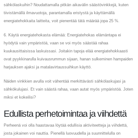
sähkölaskuihin? Noudattamalla pitkän aikavälin säästövinkkejä, kuten
tiivistämällä ilmavuotoja, parantamalla eristystä ja käyttämällä
energiatehokkaita laitteita, voit pienentää tätä määrää jopa 25 %.
6. Käytä energiatehokasta elämää: Energiatehokas elämäntapa ei
hyödytä vain ympäristöä, vaan se voi myös säästää rahaa
kuukausittaisissa laskuissasi. Joitakin tapoja elää energiatehokkaasti
ovat pyykkinarulla kuivausrummun sijaan, hanan sulkeminen hampaiden
harjauksen ajaksi ja matalavirtaussuihkun käyttö.
Näiden vinkkien avulla voit vähentää merkittävästi sähkölaskujasi ja
sähkökulujasi. Et vain säästä rahaa, vaan autat myös ympäristöä. Joten
miksi et kokeilisi?
Edullista perhetoimintaa ja viihdettä
Perheenä voi olla haastavaa löytää edullisia aktiviteetteja ja viihdettä,
josta jokainen voi nauttia. Pienellä luovuudella ja suunnittelulla on