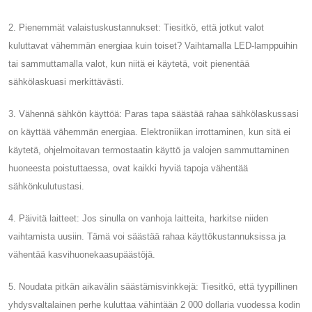
2. Pienemmät valaistuskustannukset: Tiesitkö, että jotkut valot
kuluttavat vähemmän energiaa kuin toiset? Vaihtamalla LED-lamppuihin
tai sammuttamalla valot, kun niitä ei käytetä, voit pienentää
sähkölaskuasi merkittävästi.
3. Vähennä sähkön käyttöä: Paras tapa säästää rahaa sähkölaskussasi
on käyttää vähemmän energiaa. Elektroniikan irrottaminen, kun sitä ei
käytetä, ohjelmoitavan termostaatin käyttö ja valojen sammuttaminen
huoneesta poistuttaessa, ovat kaikki hyviä tapoja vähentää
sähkönkulutustasi.
4. Päivitä laitteet: Jos sinulla on vanhoja laitteita, harkitse niiden
vaihtamista uusiin. Tämä voi säästää rahaa käyttökustannuksissa ja
vähentää kasvihuonekaasupäästöjä.
5. Noudata pitkän aikavälin säästämisvinkkejä: Tiesitkö, että tyypillinen
yhdysvaltalainen perhe kuluttaa vähintään 2 000 dollaria vuodessa kodin