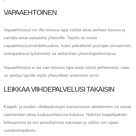
VAPAAEHTOINEN
Vapaaehtoistyö voi olla loistava tapa viettää aikaa perheen kanssa ja
samalla antaa palautetta yhteisölle. Tarjolla on monia
vapaaehtoistyömahdollisuuksia, kuten paikallisten puistojen siivoaminen,
ruokapankissa työskentely tai auttaminen yhteisötapahtumassa.
Vapaaehtoistyö ei ole vain loistava tapa luoda siteitä perheeseesi, vaan
se opettaa lapsille myös yhteisölleen antamisen arvon.
LEIKKAA VIIHDEPALVELUSI TAKAISIN
Kaapeli- ja muiden viihdepalvelujen kustannusten alentaminen voi auttaa
säästämään rahaa kuukausittaisissa kuluissa. Harkitse kaapelipaketin
leikkaamista tai sen peruuttamista kokonaan ja valitse sen sijaan
suoratoistopalvelu.