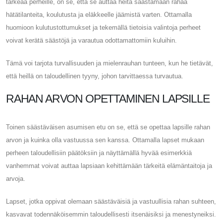
tärkeää perheille, on se, että se auttaa heitä säästämään rahaa
hätätilanteita, koulutusta ja eläkkeelle jäämistä varten. Ottamalla
huomioon kulutustottumukset ja tekemällä tietoisia valintoja perheet
voivat kerätä säästöjä ja varautua odottamattomiin kuluihin.
Tämä voi tarjota turvallisuuden ja mielenrauhan tunteen, kun he tietävät,
että heillä on taloudellinen tyyny, johon tarvittaessa turvautua.
RAHAN ARVON OPETTAMINEN LAPSILLE
Toinen säästäväisen asumisen etu on se, että se opettaa lapsille rahan
arvon ja kuinka olla vastuussa sen kanssa. Ottamalla lapset mukaan
perheen taloudellisiin päätöksiin ja näyttämällä hyvää esimerkkiä
vanhemmat voivat auttaa lapsiaan kehittämään tärkeitä elämäntaitoja ja
arvoja.
Lapset, jotka oppivat olemaan säästäväisiä ja vastuullisia rahan suhteen,
kasvavat todennäköisemmin taloudellisesti itsenäisiksi ja menestyneiksi.