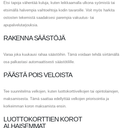
Etsi tapoja vähentää kuluja, kuten leikkaamalla ulkona syömistä tai
etsimällä halvempia vaihtoehtoja kodin tavaroille. Voit myös harkita
ostosten tekemistä saadaksesi parempia vakuutus- tai
apupalvelutarjouksia.
RAKENNA SÄÄSTÖJÄ
Varaa joka kuukausi rahaa säästöihin. Tämä voidaan tehdä siirtämällä
osa palkastasi automaattisesti säästötilille.
PÄÄSTÄ POIS VELOISTA
Tee suunnitelma velkojen, kuten luottokorttivelkojen tai opintolainojen,
maksamisesta. Tämä saattaa edellyttää velkojen priorisointia ja
korkeimman koron maksamista ensin.
LUOTTOKORTTIEN KOROT
ALHAISEMMAT