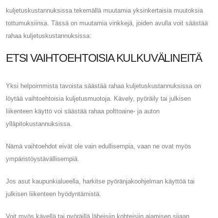
kuljetuskustannuksissa tekemällä muutamia yksinkertaisia ​​muutoksia
tottumuksiinsa. Tässä on muutamia vinkkejä, joiden avulla voit säästää
rahaa kuljetuskustannuksissa:
ETSI VAIHTOEHTOISIA KULKUVÄLINEITÄ
Yksi helpoimmista tavoista säästää rahaa kuljetuskustannuksissa on
löytää vaihtoehtoisia kuljetusmuotoja. Kävely, pyöräily tai julkisen
liikenteen käyttö voi säästää rahaa polttoaine- ja auton
ylläpitokustannuksissa.
Nämä vaihtoehdot eivät ole vain edullisempia, vaan ne ovat myös
ympäristöystävällisempiä.
Jos asut kaupunkialueella, harkitse pyöränjakoohjelman käyttöä tai
julkisen liikenteen hyödyntämistä.
Voit myös kävellä tai pyöräillä läheisiin kohteisiin ajamisen sijaan.