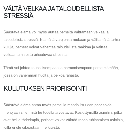
VÄLTÄ VELKAA JA TALOUDELLISTA
STRESSIÄ
Säästävä elämä voi myös auttaa perheitä välttämään velkaa ja
taloudellista stressiä. Elämällä varojensa mukaan ja välttämällä turhia
kuluja, perheet voivat vähentää taloudellista taakkaa ja välttää
velkaantumisesta aiheutuvaa stressiä.
Tämä voi johtaa rauhallisempaan ja harmonisempaan perhe-elämään,
jossa on vähemmän huolta ja pelkoa rahasta.
KULUTUKSEN PRIORISOINTI
Säästävä elämä antaa myös perheille mahdollisuuden priorisoida
menojaan sille, mitä he todella arvostavat. Keskittymällä asioihin, jotka
ovat heille tärkeimpiä, perheet voivat välttää rahan tuhlaamisen asioihin,
joilla ei ole oikeastaan ​​merkitystä.