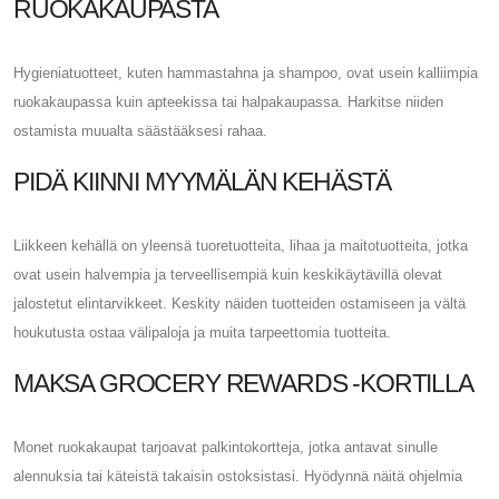
RUOKAKAUPASTA
Hygieniatuotteet, kuten hammastahna ja shampoo, ovat usein kalliimpia
ruokakaupassa kuin apteekissa tai halpakaupassa. Harkitse niiden
ostamista muualta säästääksesi rahaa.
PIDÄ KIINNI MYYMÄLÄN KEHÄSTÄ
Liikkeen kehällä on yleensä tuoretuotteita, lihaa ja maitotuotteita, jotka
ovat usein halvempia ja terveellisempiä kuin keskikäytävillä olevat
jalostetut elintarvikkeet. Keskity näiden tuotteiden ostamiseen ja vältä
houkutusta ostaa välipaloja ja muita tarpeettomia tuotteita.
MAKSA GROCERY REWARDS -KORTILLA
Monet ruokakaupat tarjoavat palkintokortteja, jotka antavat sinulle
alennuksia tai käteistä takaisin ostoksistasi. Hyödynnä näitä ohjelmia