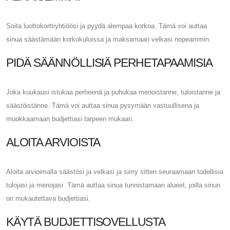
Soita luottokorttiyhtiöösi ja pyydä alempaa korkoa. Tämä voi auttaa
sinua säästämään korkokuluissa ja maksamaan velkasi nopeammin.
PIDÄ SÄÄNNÖLLISIÄ PERHETAPAAMISIA
Joka kuukausi istukaa perheenä ja puhukaa menoistanne, tuloistanne ja
säästöistänne. Tämä voi auttaa sinua pysymään vastuullisena ja
muokkaamaan budjettiasi tarpeen mukaan.
ALOITA ARVIOISTA
Aloita arvioimalla säästösi ja velkasi ja siirry sitten seuraamaan todellisia
tulojasi ja menojasi. Tämä auttaa sinua tunnistamaan alueet, joilla sinun
on mukautettava budjettiasi.
KÄYTÄ BUDJETTISOVELLUSTA