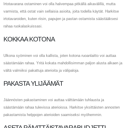
Irtotavarana ostaminen voi olla halvempaa pitkällä aikavälillä, mutta
varmista, että ostat vain sellaisia ​​asioita, joita todella käytät. Harkitse
irtotavaroiden, kuten riisin, papujen ja pastan ostamista säästääksesi
rahaa ruokalaskuissasi.
KOKKAA KOTONA
Ulkona syöminen voi olla kallista, joten kotona ruoanlaitto voi auttaa
säästämään rahaa. Yritä kokata mahdollisimman paljon alusta alkaen ja
vältä valmiiksi pakattuja aterioita ja välipaloja.
PAKASTA YLIJÄÄMÄT
Jäännösten pakastaminen voi auttaa välttämään tuhlausta ja
säästämään rahaa tulevissa aterioissa. Harkitse yksittäisten annosten
pakastamista helppojen aterioiden saamiseksi myöhemmin.
ASETA PÄIVITTÄISTAVARABUDJETTI