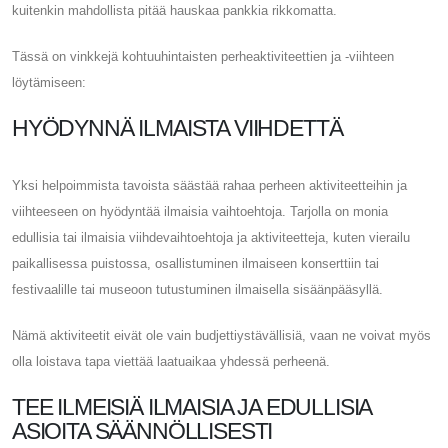
kuitenkin mahdollista pitää hauskaa pankkia rikkomatta.
Tässä on vinkkejä kohtuuhintaisten perheaktiviteettien ja -viihteen
löytämiseen:
HYÖDYNNÄ ILMAISTA VIIHDETTÄ
Yksi helpoimmista tavoista säästää rahaa perheen aktiviteetteihin ja
viihteeseen on hyödyntää ilmaisia ​​vaihtoehtoja. Tarjolla on monia
edullisia tai ilmaisia ​​viihdevaihtoehtoja ja aktiviteetteja, kuten vierailu
paikallisessa puistossa, osallistuminen ilmaiseen konserttiin tai
festivaalille tai museoon tutustuminen ilmaisella sisäänpääsyllä.
Nämä aktiviteetit eivät ole vain budjettiystävällisiä, vaan ne voivat myös
olla loistava tapa viettää laatuaikaa yhdessä perheenä.
TEE ILMEISIÄ ILMAISIA ​​JA EDULLISIA
ASIOITA SÄÄNNÖLLISESTI