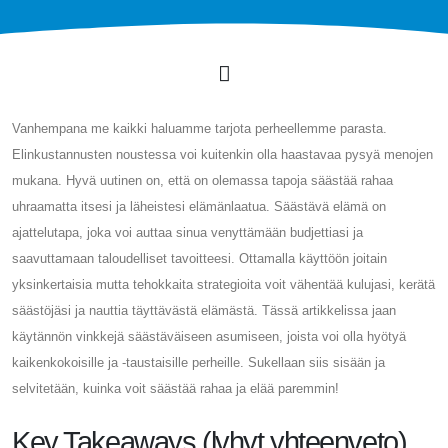
Vanhempana me kaikki haluamme tarjota perheellemme parasta.
Elinkustannusten noustessa voi kuitenkin olla haastavaa pysyä menojen
mukana. Hyvä uutinen on, että on olemassa tapoja säästää rahaa
uhraamatta itsesi ja läheistesi elämänlaatua. Säästävä elämä on
ajattelutapa, joka voi auttaa sinua venyttämään budjettiasi ja
saavuttamaan taloudelliset tavoitteesi. Ottamalla käyttöön joitain
yksinkertaisia ​​mutta tehokkaita strategioita voit vähentää kulujasi, kerätä
säästöjäsi ja nauttia täyttävästä elämästä. Tässä artikkelissa jaan
käytännön vinkkejä säästäväiseen asumiseen, joista voi olla hyötyä
kaikenkokoisille ja -taustaisille perheille. Sukellaan siis sisään ja
selvitetään, kuinka voit säästää rahaa ja elää paremmin!
Key Takeaways (lyhyt yhteenveto)