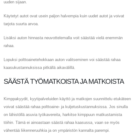
uuden sijaan.
Käytetyt autot ovat usein paljon halvempia kuin uudet autot ja voivat
tarjota suurta arvoa.
Lisäksi auton hinnasta neuvottelemalla voit säästää vielä enemmän
rahaa.
Lopuksi polttoainetehokkaan auton valitseminen voi säästää rahaa
kaasukustannuksissa pitkällä aikavälillä.
SÄÄSTÄ TYÖMATKOISTA JA MATKOISTA
Kimppakyydit, kyytipalveluiden käyttö ja matkojen suunnittelu etukäteen
voivat säästää rahaa polttoaine- ja kuljetuskustannuksissa. Jos sinulla
on lähistöllä asuvia työkavereita, harkitse kimppuun matkustamista
töihin. Tämä ei ainoastaan ​​säästä rahaa kaasussa, vaan se myös
vähentää liikenneruuhkia ja on ympäristön kannalta parempi.