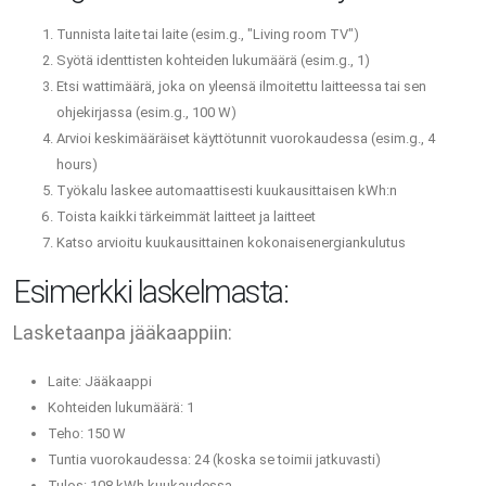
Tunnista laite tai laite (esim.g., "Living room TV")
Syötä identtisten kohteiden lukumäärä (esim.g., 1)
Etsi wattimäärä, joka on yleensä ilmoitettu laitteessa tai sen
ohjekirjassa (esim.g., 100 W)
Arvioi keskimääräiset käyttötunnit vuorokaudessa (esim.g., 4
hours)
Työkalu laskee automaattisesti kuukausittaisen kWh:n
Toista kaikki tärkeimmät laitteet ja laitteet
Katso arvioitu kuukausittainen kokonaisenergiankulutus
Esimerkki laskelmasta:
Lasketaanpa jääkaappiin:
Laite: Jääkaappi
Kohteiden lukumäärä: 1
Teho: 150 W
Tuntia vuorokaudessa: 24 (koska se toimii jatkuvasti)
Tulos: 108 kWh kuukaudessa