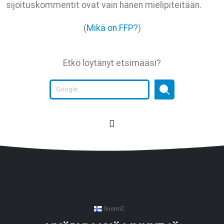
sijoituskommentit ovat vain hänen mielipiteitään.
(
Mikä on FFP?
)
Etkö löytänyt etsimääsi?
Suomi