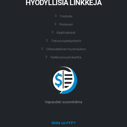
HYÖDYLLISIÄ LINKKEJÄ
Youtube
Pinterest
Käyttöehdot
Tietosuojakäytäntö
Oikeudellinen huomautus
Verkkosivustokartta
Vapauden suunnitelma
Mikä on FFP?