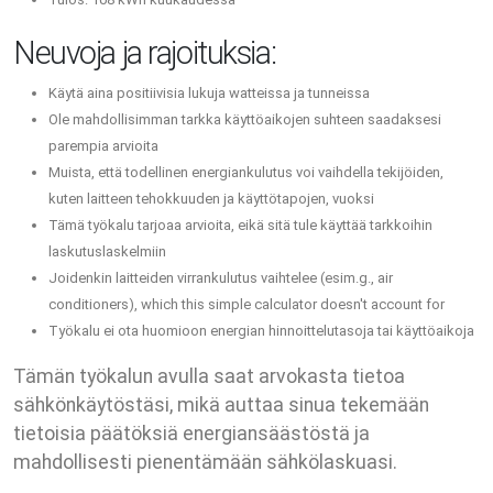
Neuvoja ja rajoituksia:
Käytä aina positiivisia lukuja watteissa ja tunneissa
Ole mahdollisimman tarkka käyttöaikojen suhteen saadaksesi
parempia arvioita
Muista, että todellinen energiankulutus voi vaihdella tekijöiden,
kuten laitteen tehokkuuden ja käyttötapojen, vuoksi
Tämä työkalu tarjoaa arvioita, eikä sitä tule käyttää tarkkoihin
laskutuslaskelmiin
Joidenkin laitteiden virrankulutus vaihtelee (esim.g., air
conditioners), which this simple calculator doesn't account for
Työkalu ei ota huomioon energian hinnoittelutasoja tai käyttöaikoja
Tämän työkalun avulla saat arvokasta tietoa
sähkönkäytöstäsi, mikä auttaa sinua tekemään
tietoisia päätöksiä energiansäästöstä ja
mahdollisesti pienentämään sähkölaskuasi.