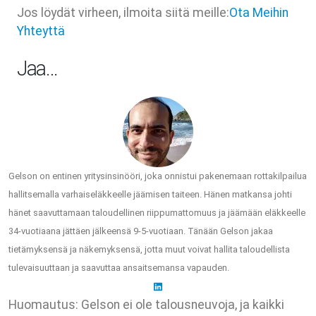
Jos löydät virheen, ilmoita siitä meille:
Ota Meihin
Yhteyttä
Jaa…
Gelson on entinen yritysinsinööri, joka onnistui pakenemaan rottakilpailua
hallitsemalla varhaiseläkkeelle jäämisen taiteen. Hänen matkansa johti
hänet saavuttamaan taloudellinen riippumattomuus ja jäämään eläkkeelle
34-vuotiaana jättäen jälkeensä 9-5-vuotiaan. Tänään Gelson jakaa
tietämyksensä ja näkemyksensä, jotta muut voivat hallita taloudellista
tulevaisuuttaan ja saavuttaa ansaitsemansa vapauden.
Huomautus: Gelson ei ole talousneuvoja, ja kaikki