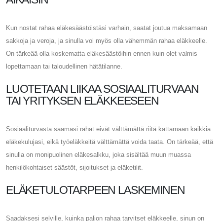
Kun nostat rahaa eläkesäästöistäsi varhain, saatat joutua maksamaan
sakkoja ja veroja, ja sinulla voi myös olla vähemmän rahaa eläkkeelle.
On tärkeää olla koskematta eläkesäästöihin ennen kuin olet valmis
lopettamaan tai taloudellinen hätätilanne.
LUOTETAAN LIIKAA SOSIAALITURVAAN
TAI YRITYKSEN ELÄKKEESEEN
Sosiaaliturvasta saamasi rahat eivät välttämättä riitä kattamaan kaikkia
eläkekulujasi, eikä työeläkkeitä välttämättä voida taata. On tärkeää, että
sinulla on monipuolinen eläkesalkku, joka sisältää muun muassa
henkilökohtaiset säästöt, sijoitukset ja eläketilit.
ELÄKETULOTARPEEN LASKEMINEN
Saadaksesi selville, kuinka paljon rahaa tarvitset eläkkeelle, sinun on