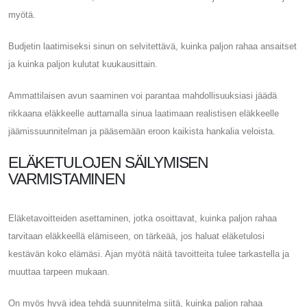
myötä.
Budjetin laatimiseksi sinun on selvitettävä, kuinka paljon rahaa ansaitset
ja kuinka paljon kulutat kuukausittain.
Ammattilaisen avun saaminen voi parantaa mahdollisuuksiasi jäädä
rikkaana eläkkeelle auttamalla sinua laatimaan realistisen eläkkeelle
jäämissuunnitelman ja pääsemään eroon kaikista hankalia veloista.
ELÄKETULOJEN SÄILYMISEN
VARMISTAMINEN
Eläketavoitteiden asettaminen, jotka osoittavat, kuinka paljon rahaa
tarvitaan eläkkeellä elämiseen, on tärkeää, jos haluat eläketulosi
kestävän koko elämäsi. Ajan myötä näitä tavoitteita tulee tarkastella ja
muuttaa tarpeen mukaan.
On myös hyvä idea tehdä suunnitelma siitä, kuinka paljon rahaa