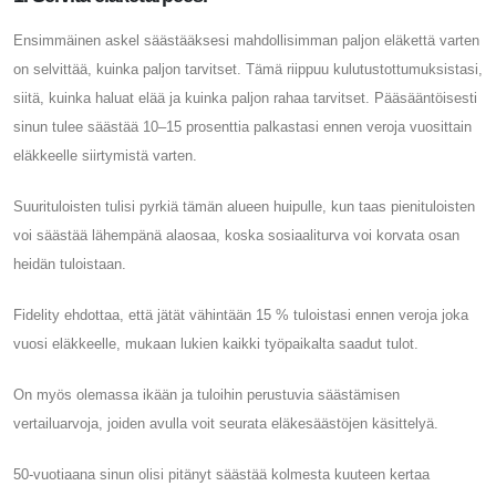
Ensimmäinen askel säästääksesi mahdollisimman paljon eläkettä varten
on selvittää, kuinka paljon tarvitset. Tämä riippuu kulutustottumuksistasi,
siitä, kuinka haluat elää ja kuinka paljon rahaa tarvitset. Pääsääntöisesti
sinun tulee säästää 10–15 prosenttia palkastasi ennen veroja vuosittain
eläkkeelle siirtymistä varten.
Suurituloisten tulisi pyrkiä tämän alueen huipulle, kun taas pienituloisten
voi säästää lähempänä alaosaa, koska sosiaaliturva voi korvata osan
heidän tuloistaan.
Fidelity ehdottaa, että jätät vähintään 15 % tuloistasi ennen veroja joka
vuosi eläkkeelle, mukaan lukien kaikki työpaikalta saadut tulot.
On myös olemassa ikään ja tuloihin perustuvia säästämisen
vertailuarvoja, joiden avulla voit seurata eläkesäästöjen käsittelyä.
50-vuotiaana sinun olisi pitänyt säästää kolmesta kuuteen kertaa