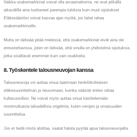
Vaikka osakemarkkinat voivat olla arvaamattomia, ne ovat pitkällä
aikavälillä aina tuottaneet parempia tuloksia kuin muut sijoitukset.
Eläkesäästösi voivat kasvaa ajan myötä, jos laitat rahaa
osakemarkkinoille.
Mutta on tärkeää pitää mielessä, että osakemarkkinat eivät aina ole
ennustettavissa, joten on tärkeää, että sinulla on yhdistelmä sijoituksia,
jotka sisältävät enemmän kuin vain osakkeita.
8. Työskentele talousneuvojan kanssa
Talousneuvoja voi auttaa sinua laatimaan henkilökohtaisen
eläkesuunnitelman ja neuvomaan, kuinka säästät eniten rahaa
kultavuosillesi. Ne voivat myös auttaa sinua käsittelemään
monimutkaisia ​​taloudellisia ongelmia, kuten verojen ja omaisuuden
suunnittelua.
Jos et tiedä mistä aloittaa, saatat haluta pyytää apua talousneuvojalta.