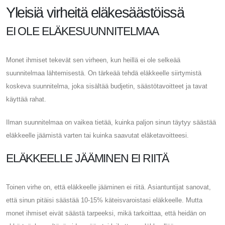
Yleisiä virheitä eläkesäästöissä
EI OLE ELÄKESUUNNITELMAA
Monet ihmiset tekevät sen virheen, kun heillä ei ole selkeää
suunnitelmaa lähtemisestä. On tärkeää tehdä eläkkeelle siirtymistä
koskeva suunnitelma, joka sisältää budjetin, säästötavoitteet ja tavat
käyttää rahat.
Ilman suunnitelmaa on vaikea tietää, kuinka paljon sinun täytyy säästää
eläkkeelle jäämistä varten tai kuinka saavutat eläketavoitteesi.
ELÄKKEELLE JÄÄMINEN EI RIITÄ
Toinen virhe on, että eläkkeelle jääminen ei riitä. Asiantuntijat sanovat,
että sinun pitäisi säästää 10-15% käteisvaroistasi eläkkeelle. Mutta
monet ihmiset eivät säästä tarpeeksi, mikä tarkoittaa, että heidän on