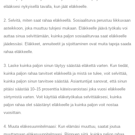
elääksesi nykyisellä tavalla, kun jäät eläkkeelle.
2. Selvitä, miten saat rahaa eläkkeellä. Sosiaaliturva perustuu liikkuvaan
asteikkoon, joka muuttuu tulojesi mukaan. Eläkkeelle jäävä työkalu voi
auttaa sinua selvittämään, kuinka paljon sosiaaliturvaa saat eläkkeelle
jäädessäsi. Eläkkeet, annuiteetit ja sijoittaminen ovat muita tapoja saada
rahaa eläkkeelle.
3. Laske kuinka paljon sinun täytyy säästää eläkettä varten. Kun tiedät,
kuinka paljon rahaa tarvitset eläkkeellä ja mistä se tulee, voit selvittää,
kuinka paljon sinun tarvitsee säästää. Asiantuntijat sanovat, että sinun
pitäisi säästää 10–15 prosenttia käteisvaroistasi joka vuosi eläkkeelle
siirtymistä varten. Voit käyttää eläketyökalua selvittääksesi, kuinka
paljon rahaa olet säästänyt eläkkeelle ja kuinka paljon voit nostaa
vuosittain.
4. Muuta eläkesuunnitelmaasi: Kun elämäsi muuttuu, saatat joutua
muuttamaan eläkesuunnitelmaasi. Riippuen siitä, kuinka paljon rahaa