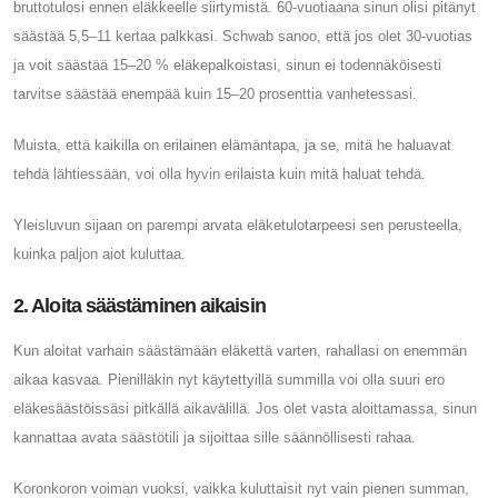
bruttotulosi ennen eläkkeelle siirtymistä. 60-vuotiaana sinun olisi pitänyt
säästää 5,5–11 kertaa palkkasi. Schwab sanoo, että jos olet 30-vuotias
ja voit säästää 15–20 % eläkepalkoistasi, sinun ei todennäköisesti
tarvitse säästää enempää kuin 15–20 prosenttia vanhetessasi.
Muista, että kaikilla on erilainen elämäntapa, ja se, mitä he haluavat
tehdä lähtiessään, voi olla hyvin erilaista kuin mitä haluat tehdä.
Yleisluvun sijaan on parempi arvata eläketulotarpeesi sen perusteella,
kuinka paljon aiot kuluttaa.
2. Aloita säästäminen aikaisin
Kun aloitat varhain säästämään eläkettä varten, rahallasi on enemmän
aikaa kasvaa. Pienilläkin nyt käytettyillä summilla voi olla suuri ero
eläkesäästöissäsi pitkällä aikavälillä. Jos olet vasta aloittamassa, sinun
kannattaa avata säästötili ja sijoittaa sille säännöllisesti rahaa.
Koronkoron voiman vuoksi, vaikka kuluttaisit nyt vain pienen summan,