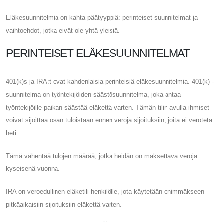
Eläkesuunnitelmia on kahta päätyyppiä: perinteiset suunnitelmat ja
vaihtoehdot, jotka eivät ole yhtä yleisiä.
PERINTEISET ELÄKESUUNNITELMAT
401(k)s ja IRA:t ovat kahdenlaisia ​​perinteisiä eläkesuunnitelmia. 401(k) -
suunnitelma on työntekijöiden säästösuunnitelma, joka antaa
työntekijöille paikan säästää eläkettä varten. Tämän tilin avulla ihmiset
voivat sijoittaa osan tuloistaan ​​ennen veroja sijoituksiin, joita ei veroteta
heti.
Tämä vähentää tulojen määrää, jotka heidän on maksettava veroja
kyseisenä vuonna.
IRA on veroedullinen eläketili henkilölle, jota käytetään enimmäkseen
pitkäaikaisiin sijoituksiin eläkettä varten.