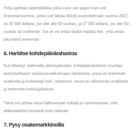
Yritä sijoittaa säästötileillesi joka vuosi niin paljon kuin voit.
Enimmäissumma, jonka voit laittaa 401(k)-suunnitelmaan vuonna 2022,
on 20 500 dollaria, jos olet alle 50-vuotias, ja 27 000 dollaria, jos olet 50-
vuotias tai vanhempi. Jos et voi antaa täyttä määrää heti, yritä antaa
joka kerta enemmän.
6. Harkitse kohdepäivärahastoa
Kun lähestyt eläkkeelle jäämispäivääsi, kohdepäivärahasto muuttaa
automaattisesti omaisuusvalikoimaasi rahastosta, jossa on enemmän
osakkeita ja korkeampi riski, rahastoon, jossa on vähemmän osakkeita
ja enemmän korkosijoituksia.
Tämä voi auttaa sinua hallitsemaan riskejä ja varmistamaan, että
eläkesäästösi kestävät koko elämäsi.
7. Pysy osakemarkkinoilla