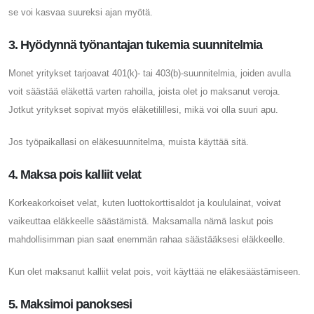
se voi kasvaa suureksi ajan myötä.
3. Hyödynnä työnantajan tukemia suunnitelmia
Monet yritykset tarjoavat 401(k)- tai 403(b)-suunnitelmia, joiden avulla
voit säästää eläkettä varten rahoilla, joista olet jo maksanut veroja.
Jotkut yritykset sopivat myös eläketilillesi, mikä voi olla suuri apu.
Jos työpaikallasi on eläkesuunnitelma, muista käyttää sitä.
4. Maksa pois kalliit velat
Korkeakorkoiset velat, kuten luottokorttisaldot ja koululainat, voivat
vaikeuttaa eläkkeelle säästämistä. Maksamalla nämä laskut pois
mahdollisimman pian saat enemmän rahaa säästääksesi eläkkeelle.
Kun olet maksanut kalliit velat pois, voit käyttää ne eläkesäästämiseen.
5. Maksimoi panoksesi