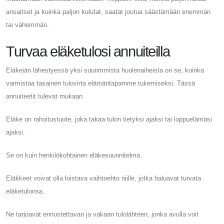
ansaitset ja kuinka paljon kulutat, saatat joutua säästämään enemmän
tai vähemmän.
Turvaa eläketulosi annuiteilla
Eläkeiän lähestyessä yksi suurimmista huolenaiheista on se, kuinka
varmistaa tasainen tulovirta elämäntapamme tukemiseksi. Tässä
annuiteetit tulevat mukaan.
Eläke on rahoitustuote, joka takaa tulon tietyksi ajaksi tai loppuelämäsi
ajaksi.
Se on kuin henkilökohtainen eläkesuunnitelma.
Eläkkeet voivat olla loistava vaihtoehto niille, jotka haluavat turvata
eläketulonsa.
Ne tarjoavat ennustettavan ja vakaan tulolähteen, jonka avulla voit