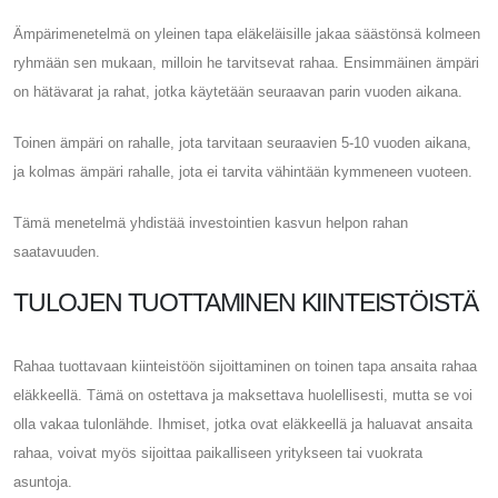
Ämpärimenetelmä on yleinen tapa eläkeläisille jakaa säästönsä kolmeen
ryhmään sen mukaan, milloin he tarvitsevat rahaa. Ensimmäinen ämpäri
on hätävarat ja rahat, jotka käytetään seuraavan parin vuoden aikana.
Toinen ämpäri on rahalle, jota tarvitaan seuraavien 5-10 vuoden aikana,
ja kolmas ämpäri rahalle, jota ei tarvita vähintään kymmeneen vuoteen.
Tämä menetelmä yhdistää investointien kasvun helpon rahan
saatavuuden.
TULOJEN TUOTTAMINEN KIINTEISTÖISTÄ
Rahaa tuottavaan kiinteistöön sijoittaminen on toinen tapa ansaita rahaa
eläkkeellä. Tämä on ostettava ja maksettava huolellisesti, mutta se voi
olla vakaa tulonlähde. Ihmiset, jotka ovat eläkkeellä ja haluavat ansaita
rahaa, voivat myös sijoittaa paikalliseen yritykseen tai vuokrata
asuntoja.