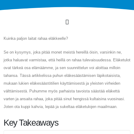
Kuinka paljon laitat rahaa eläkkeelle?
Se on kysymys, joka pitää monet meistä hereillä öisin, varsinkin ne,
jotka haluavat varmistaa, että heillä on rahaa tulevaisuudessa. Eläketulot
ovat tärkeä osa elämäämme, ja sen suunnittelun voi aloittaa milloin
tahansa. Tässä artikkelissa puhun eläkesäästämisen läpikotaisista,
mukaan lukien eläkesäästötilien käyttämisestä ja yleisten virheiden
välttämisestä. Puhumme myös parhaista tavoista säästää eläkettä
varten ja ansaita rahaa, joka pitää sinut hengissä kultaisina vuosinasi.
Joten ota kuppi kahvia, lepää ja sukeltaa eläketulojen maailmaan.
Key Takeaways