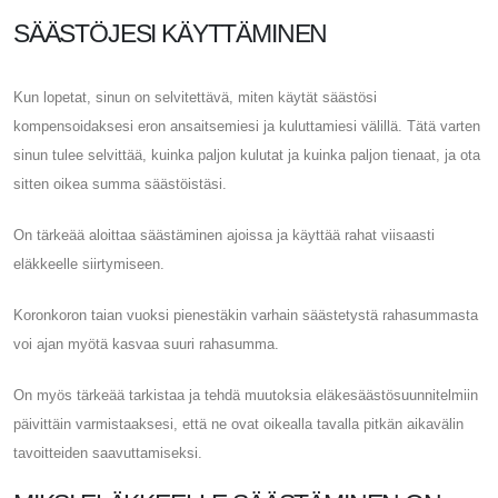
SÄÄSTÖJESI KÄYTTÄMINEN
Kun lopetat, sinun on selvitettävä, miten käytät säästösi
kompensoidaksesi eron ansaitsemiesi ja kuluttamiesi välillä. Tätä varten
sinun tulee selvittää, kuinka paljon kulutat ja kuinka paljon tienaat, ja ota
sitten oikea summa säästöistäsi.
On tärkeää aloittaa säästäminen ajoissa ja käyttää rahat viisaasti
eläkkeelle siirtymiseen.
Koronkoron taian vuoksi pienestäkin varhain säästetystä rahasummasta
voi ajan myötä kasvaa suuri rahasumma.
On myös tärkeää tarkistaa ja tehdä muutoksia eläkesäästösuunnitelmiin
päivittäin varmistaaksesi, että ne ovat oikealla tavalla pitkän aikavälin
tavoitteiden saavuttamiseksi.