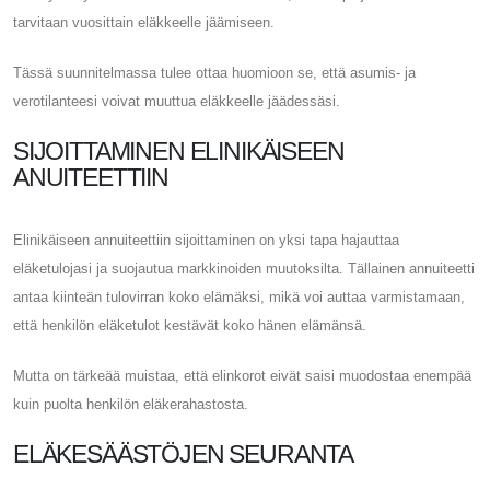
tarvitaan vuosittain eläkkeelle jäämiseen.
Tässä suunnitelmassa tulee ottaa huomioon se, että asumis- ja
verotilanteesi voivat muuttua eläkkeelle jäädessäsi.
SIJOITTAMINEN ELINIKÄISEEN
ANUITEETTIIN
Elinikäiseen annuiteettiin sijoittaminen on yksi tapa hajauttaa
eläketulojasi ja suojautua markkinoiden muutoksilta. Tällainen annuiteetti
antaa kiinteän tulovirran koko elämäksi, mikä voi auttaa varmistamaan,
että henkilön eläketulot kestävät koko hänen elämänsä.
Mutta on tärkeää muistaa, että elinkorot eivät saisi muodostaa enempää
kuin puolta henkilön eläkerahastosta.
ELÄKESÄÄSTÖJEN SEURANTA