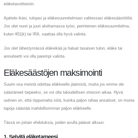
eläketavoitteisiin.
Ajattele ikäsi, tulojasi ja eläkesuunnitelmiasi valitessasi eläkesäästötiliä.
Jos olet nuori ja juuri aloittamassa työsi, perinteinen eläkesuunnitelma,
kuten 401(k) tai IRA, saattaa olla hyvä valinta.
Jos olet lähestymässä eläkeikää ja haluat tasaisen tulon, eläke tai
annuiteetti voi olla parempi valinta.
Eläkesäästöjen maksimointi
Suurin osa meistä odottaa eläkkeelle jäämistä, mutta jos emme ole
säästäneet tarpeeksi, se voi olla taloudellisen stressin aikaa. Hyvä
uutinen on, että riippumatta siitä, kuinka paljon rahaa ansaitset, on monia
tapoja säästää mahdollisimman paljon eläkkeelle.
Tässä on joitain ehdotuksia, joiden avulla pääset alkuun:
1. Selvitä eläketarpeesi