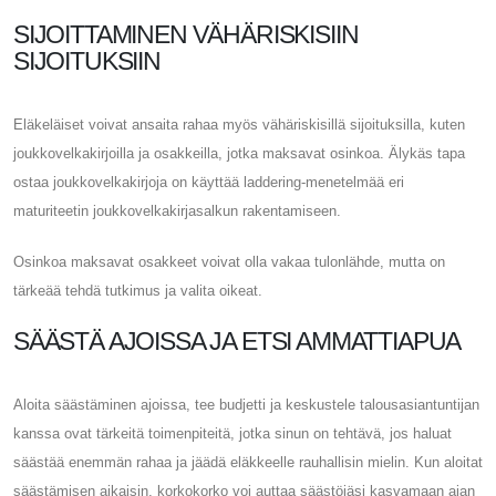
SIJOITTAMINEN VÄHÄRISKISIIN
SIJOITUKSIIN
Eläkeläiset voivat ansaita rahaa myös vähäriskisillä sijoituksilla, kuten
joukkovelkakirjoilla ja osakkeilla, jotka maksavat osinkoa. Älykäs tapa
ostaa joukkovelkakirjoja on käyttää laddering-menetelmää eri
maturiteetin joukkovelkakirjasalkun rakentamiseen.
Osinkoa maksavat osakkeet voivat olla vakaa tulonlähde, mutta on
tärkeää tehdä tutkimus ja valita oikeat.
SÄÄSTÄ AJOISSA JA ETSI AMMATTIAPUA
Aloita säästäminen ajoissa, tee budjetti ja keskustele talousasiantuntijan
kanssa ovat tärkeitä toimenpiteitä, jotka sinun on tehtävä, jos haluat
säästää enemmän rahaa ja jäädä eläkkeelle rauhallisin mielin. Kun aloitat
säästämisen aikaisin, korkokorko voi auttaa säästöjäsi kasvamaan ajan