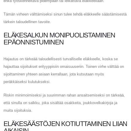
ehkä työskenneltävä pidempään tai leikattava eläkkeellään.
Tämän virheen välttämiseksi sinun tulee tehdä eläkkeelle säästämisestä
tärkein taloudellinen tavoite.
ELÄKESALKUN MONIPUOLISTAMINEN
EPÄONNISTUMINEN
Hajautus on tärkeää taloudellisesti turvalliselle eläkkeelle, koska se
hajauttaa sijoitukset erityyppisiin omaisuuseriin. Toinen virhe välttää on
sijoittaminen yhteen asiaan kerrallaan, jota kutsutaan myös
peräkkäiseksi kulutukseksi.
Riskin minimoimiseksi ja suurimman rahan ansaitsemiseksi on tärkeää,
että sinulla on salkku, joka sisältää osakkeita, joukkovelkakirjoja ja
muita sijoituksia.
ELÄKESÄÄSTÖJEN KOTIUTTAMINEN LIIAN
AIKAISIN