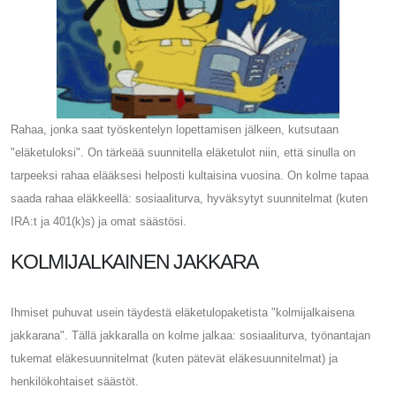
Rahaa, jonka saat työskentelyn lopettamisen jälkeen, kutsutaan
"eläketuloksi". On tärkeää suunnitella eläketulot niin, että sinulla on
tarpeeksi rahaa elääksesi helposti kultaisina vuosina. On kolme tapaa
saada rahaa eläkkeellä: sosiaaliturva, hyväksytyt suunnitelmat (kuten
IRA:t ja 401(k)s) ja omat säästösi.
KOLMIJALKAINEN JAKKARA
Ihmiset puhuvat usein täydestä eläketulopaketista "kolmijalkaisena
jakkarana". Tällä jakkaralla on kolme jalkaa: sosiaaliturva, työnantajan
tukemat eläkesuunnitelmat (kuten pätevät eläkesuunnitelmat) ja
henkilökohtaiset säästöt.