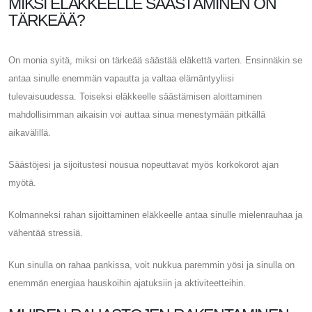
MIKSI ELÄKKEELLE SÄÄSTÄMINEN ON
TÄRKEÄÄ?
On monia syitä, miksi on tärkeää säästää eläkettä varten. Ensinnäkin se
antaa sinulle enemmän vapautta ja valtaa elämäntyyliisi
tulevaisuudessa. Toiseksi eläkkeelle säästämisen aloittaminen
mahdollisimman aikaisin voi auttaa sinua menestymään pitkällä
aikavälillä.
Säästöjesi ja sijoitustesi nousua nopeuttavat myös korkokorot ajan
myötä.
Kolmanneksi rahan sijoittaminen eläkkeelle antaa sinulle mielenrauhaa ja
vähentää stressiä.
Kun sinulla on rahaa pankissa, voit nukkua paremmin yösi ja sinulla on
enemmän energiaa hauskoihin ajatuksiin ja aktiviteetteihin.