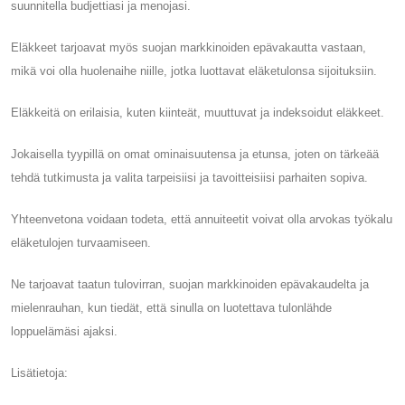
suunnitella budjettiasi ja menojasi.
Eläkkeet tarjoavat myös suojan markkinoiden epävakautta vastaan,
mikä voi olla huolenaihe niille, jotka luottavat eläketulonsa sijoituksiin.
Eläkkeitä on erilaisia, kuten kiinteät, muuttuvat ja indeksoidut eläkkeet.
Jokaisella tyypillä on omat ominaisuutensa ja etunsa, joten on tärkeää
tehdä tutkimusta ja valita tarpeisiisi ja tavoitteisiisi parhaiten sopiva.
Yhteenvetona voidaan todeta, että annuiteetit voivat olla arvokas työkalu
eläketulojen turvaamiseen.
Ne tarjoavat taatun tulovirran, suojan markkinoiden epävakaudelta ja
mielenrauhan, kun tiedät, että sinulla on luotettava tulonlähde
loppuelämäsi ajaksi.
Lisätietoja: