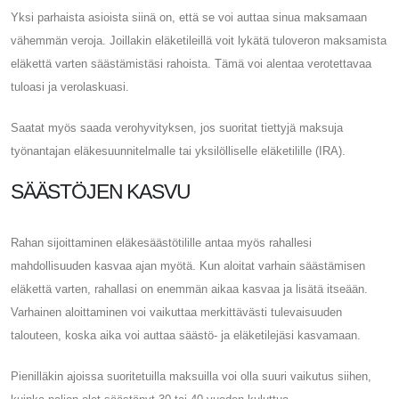
Yksi parhaista asioista siinä on, että se voi auttaa sinua maksamaan
vähemmän veroja. Joillakin eläketileillä voit lykätä tuloveron maksamista
eläkettä varten säästämistäsi rahoista. Tämä voi alentaa verotettavaa
tuloasi ja verolaskuasi.
Saatat myös saada verohyvityksen, jos suoritat tiettyjä maksuja
työnantajan eläkesuunnitelmalle tai yksilölliselle eläketilille (IRA).
SÄÄSTÖJEN KASVU
Rahan sijoittaminen eläkesäästötilille antaa myös rahallesi
mahdollisuuden kasvaa ajan myötä. Kun aloitat varhain säästämisen
eläkettä varten, rahallasi on enemmän aikaa kasvaa ja lisätä itseään.
Varhainen aloittaminen voi vaikuttaa merkittävästi tulevaisuuden
talouteen, koska aika voi auttaa säästö- ja eläketilejäsi kasvamaan.
Pienilläkin ajoissa suoritetuilla maksuilla voi olla suuri vaikutus siihen,