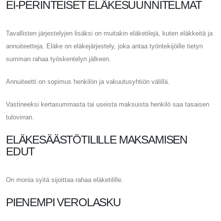
EI-PERINTEISET ELÄKESUUNNITELMAT
Tavallisten järjestelyjen lisäksi on muitakin eläketilejä, kuten eläkkeitä ja
annuiteetteja. Eläke on eläkejärjestely, joka antaa työntekijöille tietyn
summan rahaa työskentelyn jälkeen.
Annuiteetti on sopimus henkilön ja vakuutusyhtiön välillä.
Vastineeksi kertasummasta tai useista maksuista henkilö saa tasaisen
tulovirran.
ELÄKESÄÄSTÖTILILLE MAKSAMISEN
EDUT
On monia syitä sijoittaa rahaa eläketilille.
PIENEMPI VEROLASKU