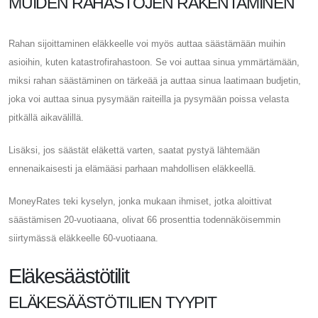
MUIDEN RAHASTOJEN RAKENTAMINEN
Rahan sijoittaminen eläkkeelle voi myös auttaa säästämään muihin
asioihin, kuten katastrofirahastoon. Se voi auttaa sinua ymmärtämään,
miksi rahan säästäminen on tärkeää ja auttaa sinua laatimaan budjetin,
joka voi auttaa sinua pysymään raiteilla ja pysymään poissa velasta
pitkällä aikavälillä.
Lisäksi, jos säästät eläkettä varten, saatat pystyä lähtemään
ennenaikaisesti ja elämääsi parhaan mahdollisen eläkkeellä.
MoneyRates teki kyselyn, jonka mukaan ihmiset, jotka aloittivat
säästämisen 20-vuotiaana, olivat 66 prosenttia todennäköisemmin
siirtymässä eläkkeelle 60-vuotiaana.
Eläkesäästötilit
ELÄKESÄÄSTÖTILIEN TYYPIT