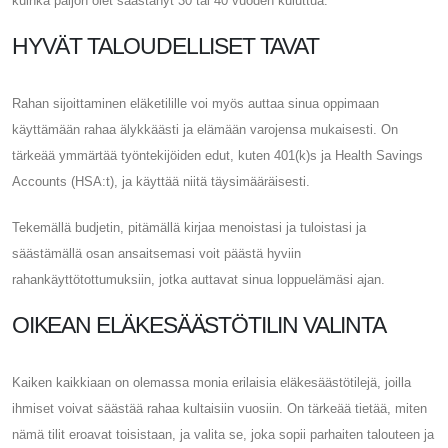
kuinka paljon olet säästänyt 30 tai 40 vuoden kuluttua.
HYVÄT TALOUDELLISET TAVAT
Rahan sijoittaminen eläketilille voi myös auttaa sinua oppimaan
käyttämään rahaa älykkäästi ja elämään varojensa mukaisesti. On
tärkeää ymmärtää työntekijöiden edut, kuten 401(k)s ja Health Savings
Accounts (HSA:t), ja käyttää niitä täysimääräisesti.
Tekemällä budjetin, pitämällä kirjaa menoistasi ja tuloistasi ja
säästämällä osan ansaitsemasi voit päästä hyviin
rahankäyttötottumuksiin, jotka auttavat sinua loppuelämäsi ajan.
OIKEAN ELÄKESÄÄSTÖTILIN VALINTA
Kaiken kaikkiaan on olemassa monia erilaisia ​​eläkesäästötilejä, joilla
ihmiset voivat säästää rahaa kultaisiin vuosiin. On tärkeää tietää, miten
nämä tilit eroavat toisistaan, ja valita se, joka sopii parhaiten talouteen ja