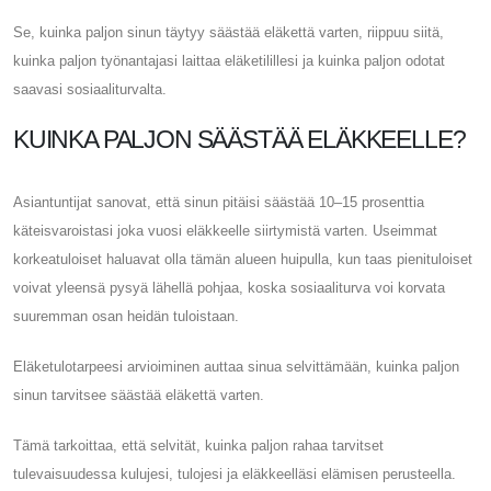
Se, kuinka paljon sinun täytyy säästää eläkettä varten, riippuu siitä,
kuinka paljon työnantajasi laittaa eläketilillesi ja kuinka paljon odotat
saavasi sosiaaliturvalta.
KUINKA PALJON SÄÄSTÄÄ ELÄKKEELLE?
Asiantuntijat sanovat, että sinun pitäisi säästää 10–15 prosenttia
käteisvaroistasi joka vuosi eläkkeelle siirtymistä varten. Useimmat
korkeatuloiset haluavat olla tämän alueen huipulla, kun taas pienituloiset
voivat yleensä pysyä lähellä pohjaa, koska sosiaaliturva voi korvata
suuremman osan heidän tuloistaan.
Eläketulotarpeesi arvioiminen auttaa sinua selvittämään, kuinka paljon
sinun tarvitsee säästää eläkettä varten.
Tämä tarkoittaa, että selvität, kuinka paljon rahaa tarvitset
tulevaisuudessa kulujesi, tulojesi ja eläkkeelläsi elämisen perusteella.