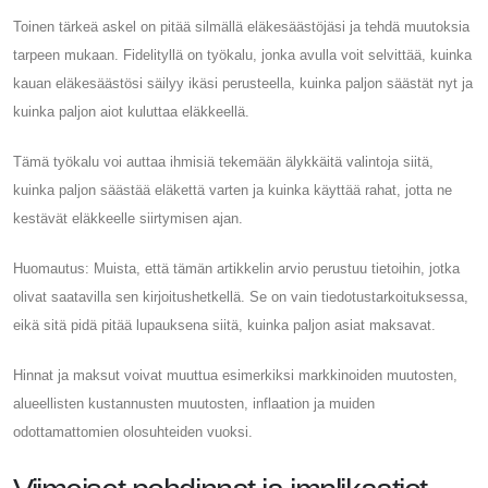
Toinen tärkeä askel on pitää silmällä eläkesäästöjäsi ja tehdä muutoksia
tarpeen mukaan. Fidelityllä on työkalu, jonka avulla voit selvittää, kuinka
kauan eläkesäästösi säilyy ikäsi perusteella, kuinka paljon säästät nyt ja
kuinka paljon aiot kuluttaa eläkkeellä.
Tämä työkalu voi auttaa ihmisiä tekemään älykkäitä valintoja siitä,
kuinka paljon säästää eläkettä varten ja kuinka käyttää rahat, jotta ne
kestävät eläkkeelle siirtymisen ajan.
Huomautus: Muista, että tämän artikkelin arvio perustuu tietoihin, jotka
olivat saatavilla sen kirjoitushetkellä. Se on vain tiedotustarkoituksessa,
eikä sitä pidä pitää lupauksena siitä, kuinka paljon asiat maksavat.
Hinnat ja maksut voivat muuttua esimerkiksi markkinoiden muutosten,
alueellisten kustannusten muutosten, inflaation ja muiden
odottamattomien olosuhteiden vuoksi.