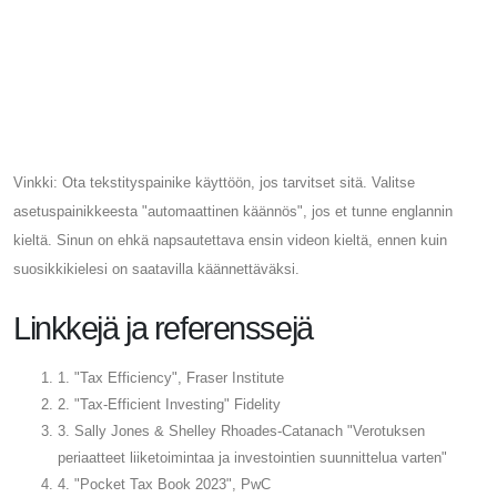
Vinkki: Ota tekstityspainike käyttöön, jos tarvitset sitä. Valitse
asetuspainikkeesta "automaattinen käännös", jos et tunne englannin
kieltä. Sinun on ehkä napsautettava ensin videon kieltä, ennen kuin
suosikkikielesi on saatavilla käännettäväksi.
Linkkejä ja referenssejä
1. "Tax Efficiency", Fraser Institute
2. "Tax-Efficient Investing" Fidelity
3. Sally Jones & Shelley Rhoades-Catanach "Verotuksen
periaatteet liiketoimintaa ja investointien suunnittelua varten"
4. "Pocket Tax Book 2023", PwC