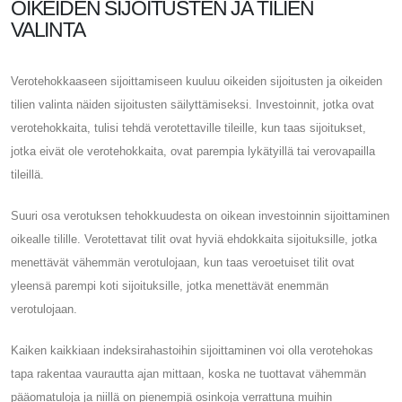
OIKEIDEN SIJOITUSTEN JA TILIEN
VALINTA
Verotehokkaaseen sijoittamiseen kuuluu oikeiden sijoitusten ja oikeiden
tilien valinta näiden sijoitusten säilyttämiseksi. Investoinnit, jotka ovat
verotehokkaita, tulisi tehdä verotettaville tileille, kun taas sijoitukset,
jotka eivät ole verotehokkaita, ovat parempia lykätyillä tai verovapailla
tileillä.
Suuri osa verotuksen tehokkuudesta on oikean investoinnin sijoittaminen
oikealle tilille. Verotettavat tilit ovat hyviä ehdokkaita sijoituksille, jotka
menettävät vähemmän verotulojaan, kun taas veroetuiset tilit ovat
yleensä parempi koti sijoituksille, jotka menettävät enemmän
verotulojaan.
Kaiken kaikkiaan indeksirahastoihin sijoittaminen voi olla verotehokas
tapa rakentaa vaurautta ajan mittaan, koska ne tuottavat vähemmän
pääomatuloja ja niillä on pienempiä osinkoja verrattuna muihin