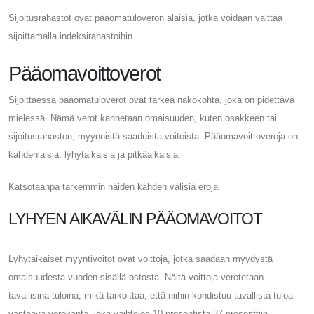
Sijoitusrahastot ovat pääomatuloveron alaisia, jotka voidaan välttää
sijoittamalla indeksirahastoihin.
Pääomavoittoverot
Sijoittaessa pääomatuloverot ovat tärkeä näkökohta, joka on pidettävä
mielessä. Nämä verot kannetaan omaisuuden, kuten osakkeen tai
sijoitusrahaston, myynnistä saaduista voitoista. Pääomavoittoveroja on
kahdenlaisia: lyhytaikaisia ​​ja pitkäaikaisia.
Katsotaanpa tarkemmin näiden kahden välisiä eroja.
LYHYEN AIKAVÄLIN PÄÄOMAVOITOT
Lyhytaikaiset myyntivoitot ovat voittoja, jotka saadaan myydystä
omaisuudesta vuoden sisällä ostosta. Näitä voittoja verotetaan
tavallisina tuloina, mikä tarkoittaa, että niihin kohdistuu tavallista tuloa
vastaava verokanta, joka vaihtelee 10 prosentista 37 prosenttiin.