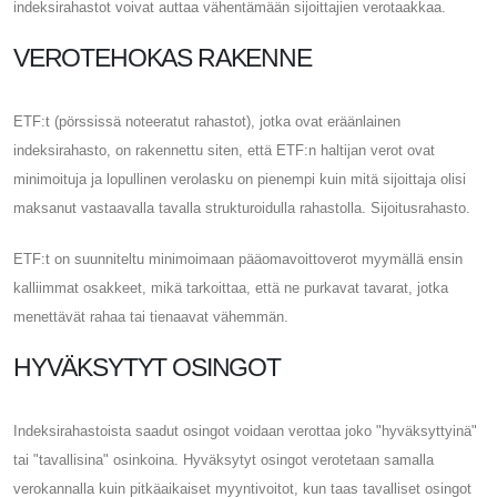
indeksirahastot voivat auttaa vähentämään sijoittajien verotaakkaa.
VEROTEHOKAS RAKENNE
ETF:t (pörssissä noteeratut rahastot), jotka ovat eräänlainen
indeksirahasto, on rakennettu siten, että ETF:n haltijan verot ovat
minimoituja ja lopullinen verolasku on pienempi kuin mitä sijoittaja olisi
maksanut vastaavalla tavalla strukturoidulla rahastolla. Sijoitusrahasto.
ETF:t on suunniteltu minimoimaan pääomavoittoverot myymällä ensin
kalliimmat osakkeet, mikä tarkoittaa, että ne purkavat tavarat, jotka
menettävät rahaa tai tienaavat vähemmän.
HYVÄKSYTYT OSINGOT
Indeksirahastoista saadut osingot voidaan verottaa joko "hyväksyttyinä"
tai "tavallisina" osinkoina. Hyväksytyt osingot verotetaan samalla
verokannalla kuin pitkäaikaiset myyntivoitot, kun taas tavalliset osingot