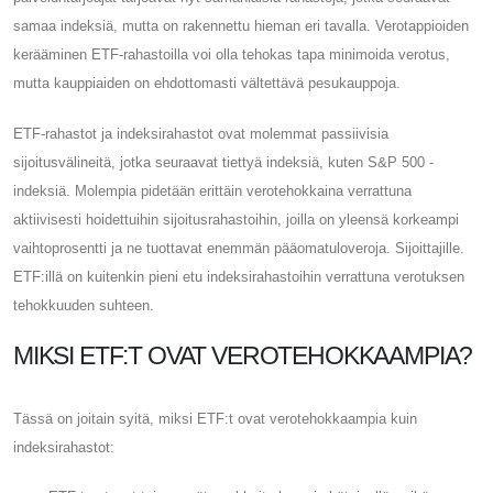
samaa indeksiä, mutta on rakennettu hieman eri tavalla. Verotappioiden
kerääminen ETF-rahastoilla voi olla tehokas tapa minimoida verotus,
mutta kauppiaiden on ehdottomasti vältettävä pesukauppoja.
ETF-rahastot ja indeksirahastot ovat molemmat passiivisia
sijoitusvälineitä, jotka seuraavat tiettyä indeksiä, kuten S&P 500 -
indeksiä. Molempia pidetään erittäin verotehokkaina verrattuna
aktiivisesti hoidettuihin sijoitusrahastoihin, joilla on yleensä korkeampi
vaihtoprosentti ja ne tuottavat enemmän pääomatuloveroja. Sijoittajille.
ETF:illä on kuitenkin pieni etu indeksirahastoihin verrattuna verotuksen
tehokkuuden suhteen.
MIKSI ETF:T OVAT VEROTEHOKKAAMPIA?
Tässä on joitain syitä, miksi ETF:t ovat verotehokkaampia kuin
indeksirahastot: