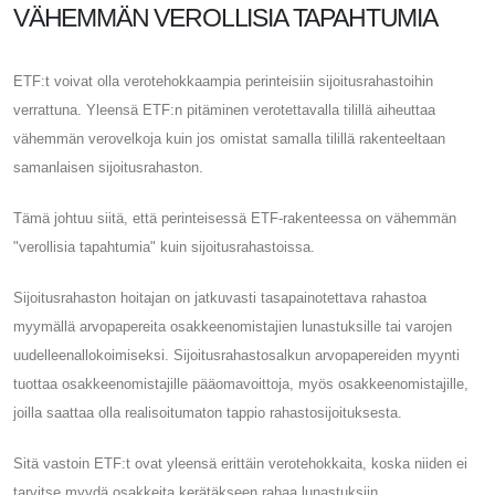
VÄHEMMÄN VEROLLISIA TAPAHTUMIA
ETF:t voivat olla verotehokkaampia perinteisiin sijoitusrahastoihin
verrattuna. Yleensä ETF:n pitäminen verotettavalla tilillä aiheuttaa
vähemmän verovelkoja kuin jos omistat samalla tilillä rakenteeltaan
samanlaisen sijoitusrahaston.
Tämä johtuu siitä, että perinteisessä ETF-rakenteessa on vähemmän
"verollisia tapahtumia" kuin sijoitusrahastoissa.
Sijoitusrahaston hoitajan on jatkuvasti tasapainotettava rahastoa
myymällä arvopapereita osakkeenomistajien lunastuksille tai varojen
uudelleenallokoimiseksi. Sijoitusrahastosalkun arvopapereiden myynti
tuottaa osakkeenomistajille pääomavoittoja, myös osakkeenomistajille,
joilla saattaa olla realisoitumaton tappio rahastosijoituksesta.
Sitä vastoin ETF:t ovat yleensä erittäin verotehokkaita, koska niiden ei
tarvitse myydä osakkeita kerätäkseen rahaa lunastuksiin.