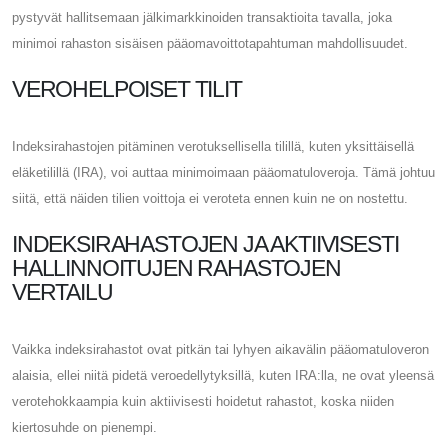
pystyvät hallitsemaan jälkimarkkinoiden transaktioita tavalla, joka
minimoi rahaston sisäisen pääomavoittotapahtuman mahdollisuudet.
VEROHELPOISET TILIT
Indeksirahastojen pitäminen verotuksellisella tilillä, kuten yksittäisellä
eläketilillä (IRA), voi auttaa minimoimaan pääomatuloveroja. Tämä johtuu
siitä, että näiden tilien voittoja ei veroteta ennen kuin ne on nostettu.
INDEKSIRAHASTOJEN JA AKTIIVISESTI
HALLINNOITUJEN RAHASTOJEN
VERTAILU
Vaikka indeksirahastot ovat pitkän tai lyhyen aikavälin pääomatuloveron
alaisia, ellei niitä pidetä veroedellytyksillä, kuten IRA:lla, ne ovat yleensä
verotehokkaampia kuin aktiivisesti hoidetut rahastot, koska niiden
kiertosuhde on pienempi.