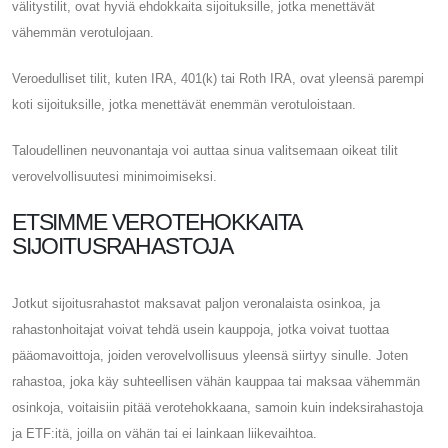
välitystilit, ovat hyviä ehdokkaita sijoituksille, jotka menettävät
vähemmän verotulojaan.
Veroedulliset tilit, kuten IRA, 401(k) tai Roth IRA, ovat yleensä parempi
koti sijoituksille, jotka menettävät enemmän verotuloistaan.
Taloudellinen neuvonantaja voi auttaa sinua valitsemaan oikeat tilit
verovelvollisuutesi minimoimiseksi.
ETSIMME VEROTEHOKKAITA
SIJOITUSRAHASTOJA
Jotkut sijoitusrahastot maksavat paljon veronalaista osinkoa, ja
rahastonhoitajat voivat tehdä usein kauppoja, jotka voivat tuottaa
pääomavoittoja, joiden verovelvollisuus yleensä siirtyy sinulle. Joten
rahastoa, joka käy suhteellisen vähän kauppaa tai maksaa vähemmän
osinkoja, voitaisiin pitää verotehokkaana, samoin kuin indeksirahastoja
ja ETF:itä, joilla on vähän tai ei lainkaan liikevaihtoa.