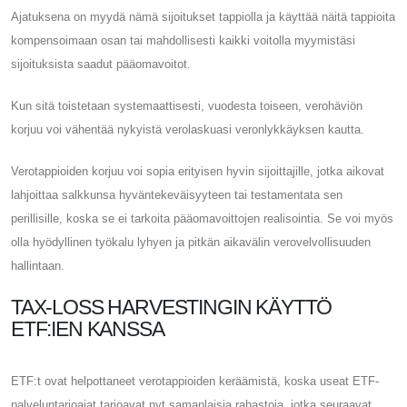
Ajatuksena on myydä nämä sijoitukset tappiolla ja käyttää näitä tappioita
kompensoimaan osan tai mahdollisesti kaikki voitolla myymistäsi
sijoituksista saadut pääomavoitot.
Kun sitä toistetaan systemaattisesti, vuodesta toiseen, verohäviön
korjuu voi vähentää nykyistä verolaskuasi veronlykkäyksen kautta.
Verotappioiden korjuu voi sopia erityisen hyvin sijoittajille, jotka aikovat
lahjoittaa salkkunsa hyväntekeväisyyteen tai testamentata sen
perillisille, koska se ei tarkoita pääomavoittojen realisointia. Se voi myös
olla hyödyllinen työkalu lyhyen ja pitkän aikavälin verovelvollisuuden
hallintaan.
TAX-LOSS HARVESTINGIN KÄYTTÖ
ETF:IEN KANSSA
ETF:t ovat helpottaneet verotappioiden keräämistä, koska useat ETF-
palveluntarjoajat tarjoavat nyt samanlaisia ​​rahastoja, jotka seuraavat