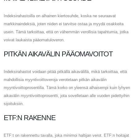
Indeksirahastoilla on alhainen kiertosuhde, koska ne seuraavat
markkinaindeksiä, joten niiden ei tarvitse ostaa ja myydä osakkeita
usein. Tämä tarkoittaa, että on vähemmän verollisia tapahtumia, jotka
voivat laukaista pääomatuloveron.
PITKÄN AIKAVÄLIN PÄÄOMAVOITOT
Indeksirahastot voidaan pitää pitkällä aikavälillä, mikä tarkoittaa, että
mahdollisia myyntivoittoveroja verotetaan pitkän aikavälin
myyntivoittoprosentilla. Tämä korko on yleensä alhaisempi kuin lyhyen
aikavälin myyntivoittoprosentti, jota sovelletaan alle vuoden pidettyihin
sijoituksiin.
ETF:N RAKENNE
ETF:t on rakennettu tavalla, joka minimoi haltijan verot. ETF:n hoitajat