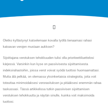
Oletko kyllästynyt katselemaan kovalla työllä tienaamasi rahasi
katoavan verojen mustaan ​​aukkoon?
Sijoittajana verotuksen tehokkuuden tulisi olla prioriteettiluettelosi
kärjessä. Varsinkin kun kyse on passiivisesta sijoittamisesta
indeksirahastoihin, joissa verot voivat syödä tuottosi huomaamattasi.
Mutta älä pelkää, on olemassa yksinkertaisia ​​strategioita, joita voit
toteuttaa minimoidaksesi verorasituksen ja pitääksesi enemmän rahaa
taskussasi. Tässä artikkelissa tutkin passiivisen sijoittamisen
verotuksen tehokkuutta ja näytän sinulle, kuinka voit maksimoida
tuottosi.