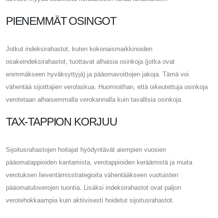
PIENEMMÄT OSINGOT
Jotkut indeksirahastot, kuten kokonaismarkkinoiden
osakeindeksirahastot, tuottavat alhaisia ​​osinkoja (jotka ovat
enimmäkseen hyväksyttyjä) ja pääomavoittojen jakoja. Tämä voi
vähentää sijoittajien verolaskua. Huomioithan, että oikeutettuja osinkoja
verotetaan alhaisemmalla verokannalla kuin tavallisia osinkoja.
TAX-TAPPION KORJUU
Sijoitusrahastojen hoitajat hyödyntävät aiempien vuosien
pääomatappioiden kantamista, verotappioiden keräämistä ja muita
verotuksen lieventämisstrategioita vähentääkseen vuotuisten
pääomatuloverojen tuontia. Lisäksi indeksirahastot ovat paljon
verotehokkaampia kuin aktiivisesti hoidetut sijoitusrahastot.