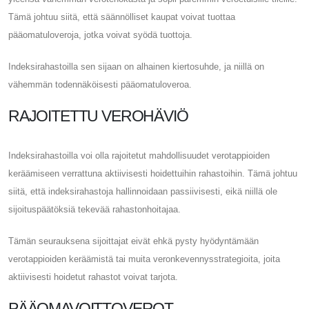
Tämä johtuu siitä, että säännölliset kaupat voivat tuottaa
pääomatuloveroja, jotka voivat syödä tuottoja.
Indeksirahastoilla sen sijaan on alhainen kiertosuhde, ja niillä on
vähemmän todennäköisesti pääomatuloveroa.
RAJOITETTU VEROHÄVIÖ
Indeksirahastoilla voi olla rajoitetut mahdollisuudet verotappioiden
keräämiseen verrattuna aktiivisesti hoidettuihin rahastoihin. Tämä johtuu
siitä, että indeksirahastoja hallinnoidaan passiivisesti, eikä niillä ole
sijoituspäätöksiä tekevää rahastonhoitajaa.
Tämän seurauksena sijoittajat eivät ehkä pysty hyödyntämään
verotappioiden keräämistä tai muita veronkevennysstrategioita, joita
aktiivisesti hoidetut rahastot voivat tarjota.
PÄÄOMAVOITTOVEROT