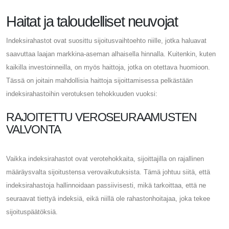
Haitat ja taloudelliset neuvojat
Indeksirahastot ovat suosittu sijoitusvaihtoehto niille, jotka haluavat
saavuttaa laajan markkina-aseman alhaisella hinnalla. Kuitenkin, kuten
kaikilla investoinneilla, on myös haittoja, jotka on otettava huomioon.
Tässä on joitain mahdollisia haittoja sijoittamisessa pelkästään
indeksirahastoihin verotuksen tehokkuuden vuoksi:
RAJOITETTU VEROSEURAAMUSTEN
VALVONTA
Vaikka indeksirahastot ovat verotehokkaita, sijoittajilla on rajallinen
määräysvalta sijoitustensa verovaikutuksista. Tämä johtuu siitä, että
indeksirahastoja hallinnoidaan passiivisesti, mikä tarkoittaa, että ne
seuraavat tiettyä indeksiä, eikä niillä ole rahastonhoitajaa, joka tekee
sijoituspäätöksiä.