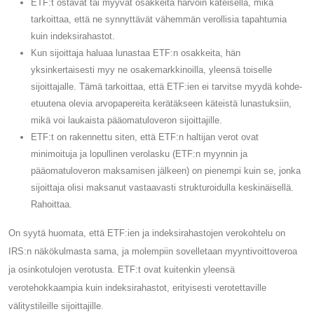
ETF:t ostavat tai myyvät osakkeita harvoin käteisellä, mikä
tarkoittaa, että ne synnyttävät vähemmän verollisia tapahtumia
kuin indeksirahastot.
Kun sijoittaja haluaa lunastaa ETF:n osakkeita, hän
yksinkertaisesti myy ne osakemarkkinoilla, yleensä toiselle
sijoittajalle. Tämä tarkoittaa, että ETF:ien ei tarvitse myydä kohde-
etuutena olevia arvopapereita kerätäkseen käteistä lunastuksiin,
mikä voi laukaista pääomatuloveron sijoittajille.
ETF:t on rakennettu siten, että ETF:n haltijan verot ovat
minimoituja ja lopullinen verolasku (ETF:n myynnin ja
pääomatuloveron maksamisen jälkeen) on pienempi kuin se, jonka
sijoittaja olisi maksanut vastaavasti strukturoidulla keskinäisellä.
Rahoittaa.
On syytä huomata, että ETF:ien ja indeksirahastojen verokohtelu on
IRS:n näkökulmasta sama, ja molempiin sovelletaan myyntivoittoveroa
ja osinkotulojen verotusta. ETF:t ovat kuitenkin yleensä
verotehokkaampia kuin indeksirahastot, erityisesti verotettaville
välitystileille sijoittajille.