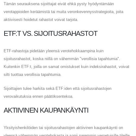
Tämän seurauksena sijoittajat eivät ehkä pysty hyödyntämään
verotappioiden keräämistä tai muita veronkevennysstrategioita, joita
aktiivisesti hoidetut rahastot voivat tarjota.
ETF:T VS. SIJOITUSRAHASTOT
ETF-rahastoja pidetään yleensä verotehokkaampina kuin
sijoitusrahastot, koska niillä on vähemmän "verollisia tapahtumia".
Kuitenkin ETF:t, joilla on samat omistukset kuin indeksirahastot, voivat
silti tuottaa verollisia tapahtumia.
Sijoittajien tulee harkita sekä ETF:iden että sijoitusrahastojen
verovaikutuksia ennen päätöksentekoa.
AKTIIVINEN KAUPANKÄYNTI
Yksityishenkilöiden tai sijoitusrahastojen aktiivinen kaupankäynti on
yleensä vähemmän verotehokasta ja sopii paremmin veroetuisille tileille.