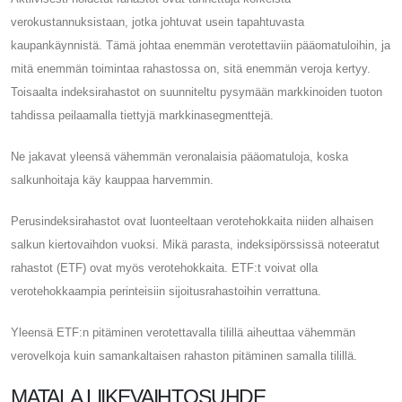
verokustannuksistaan, jotka johtuvat usein tapahtuvasta
kaupankäynnistä. Tämä johtaa enemmän verotettaviin pääomatuloihin, ja
mitä enemmän toimintaa rahastossa on, sitä enemmän veroja kertyy.
Toisaalta indeksirahastot on suunniteltu pysymään markkinoiden tuoton
tahdissa peilaamalla tiettyjä markkinasegmenttejä.
Ne jakavat yleensä vähemmän veronalaisia ​​pääomatuloja, koska
salkunhoitaja käy kauppaa harvemmin.
Perusindeksirahastot ovat luonteeltaan verotehokkaita niiden alhaisen
salkun kiertovaihdon vuoksi. Mikä parasta, indeksipörssissä noteeratut
rahastot (ETF) ovat myös verotehokkaita. ETF:t voivat olla
verotehokkaampia perinteisiin sijoitusrahastoihin verrattuna.
Yleensä ETF:n pitäminen verotettavalla tilillä aiheuttaa vähemmän
verovelkoja kuin samankaltaisen rahaston pitäminen samalla tilillä.
MATALA LIIKEVAIHTOSUHDE