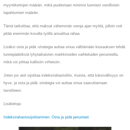
myyntikertojen määrän, mikä puolestaan ​​minimoi luomiesi verollisten
tapahtumien määrän.
Tämä tarkoittaa, että maksat vähemmän veroja ajan myötä, jolloin voit
pitää enemmän kovalla työllä ansaittua rahaa.
Lisäksi osta ja pidä -strategia auttaa sinua välttämään kiusauksen tehdä
tunnepäätöksiä lyhytaikaisten markkinoiden vaihteluiden perusteella,
mikä voi johtaa kalliisiin virheisiin.
Joten jos aiot sijoittaa indeksirahastoihin, muista, että kärsivällisyys on
hyve, ja osta ja pidä -strategia voi auttaa sinua saavuttamaan
tavoitteesi.
Lisätietoja:
Indeksirahastosijoittaminen: Osta ja pidä perusteet