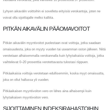
Lyhyen aikavälin voittoihin ei sovelleta erityisiä verokantoja, joten ne
voivat olla sijoittajalle melko kalliita.
PITKÄN AIKAVÄLIN PÄÄOMAVOITOT
Pitkän aikavälin myyntivoitot puolestaan ​​​​ovat voittoja, jotka saadaan
omaisuudesta, joka on myyty vuoden tai useamman oston jälkeen. Niitä
verotetaan alhaisemmalla verokannalla kuin lyhytaikaisia ​​voittoja, jotka
vaihtelevat 0–20 prosenttia verotettavasta tulostasi riippuen.
Pitkäaikaisia ​​voittoja verotetaan edullisemmin, koska myyt omaisuutta,
joka on ollut hallussa yli vuoden.
Pitkäaikaisen myyntivoiton vero on lähes aina alhaisempi kuin
lyhytaikaisen myyntivoiton vero.
SIJOITTAMINEN INDEKSIRAHASTOIHIN