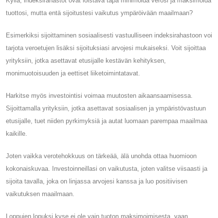
Kyllä, indeksirahastot ovat loistava tapa minimoida verosi ja maksimoida
tuottosi, mutta entä sijoitustesi vaikutus ympäröivään maailmaan?
Esimerkiksi sijoittaminen sosiaalisesti vastuulliseen indeksirahastoon voi
tarjota veroetujen lisäksi sijoituksiasi arvojesi mukaiseksi. Voit sijoittaa
yrityksiin, jotka asettavat etusijalle kestävän kehityksen,
monimuotoisuuden ja eettiset liiketoimintatavat.
Harkitse myös investointisi voimaa muutosten aikaansaamisessa.
Sijoittamalla yrityksiin, jotka asettavat sosiaalisen ja ympäristövastuun
etusijalle, tuet niiden pyrkimyksiä ja autat luomaan parempaa maailmaa
kaikille.
Joten vaikka verotehokkuus on tärkeää, älä unohda ottaa huomioon
kokonaiskuvaa. Investoinneillasi on vaikutusta, joten valitse viisaasti ja
sijoita tavalla, joka on linjassa arvojesi kanssa ja luo positiivisen
vaikutuksen maailmaan.
Loppujen lopuksi kyse ei ole vain tuoton maksimoimisesta, vaan