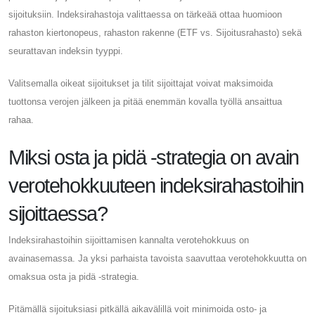
sijoituksiin. Indeksirahastoja valittaessa on tärkeää ottaa huomioon
rahaston kiertonopeus, rahaston rakenne (ETF vs. Sijoitusrahasto) sekä
seurattavan indeksin tyyppi.
Valitsemalla oikeat sijoitukset ja tilit sijoittajat voivat maksimoida
tuottonsa verojen jälkeen ja pitää enemmän kovalla työllä ansaittua
rahaa.
Miksi osta ja pidä -strategia on avain
verotehokkuuteen indeksirahastoihin
sijoittaessa?
Indeksirahastoihin sijoittamisen kannalta verotehokkuus on
avainasemassa. Ja yksi parhaista tavoista saavuttaa verotehokkuutta on
omaksua osta ja pidä -strategia.
Pitämällä sijoituksiasi pitkällä aikavälillä voit minimoida osto- ja