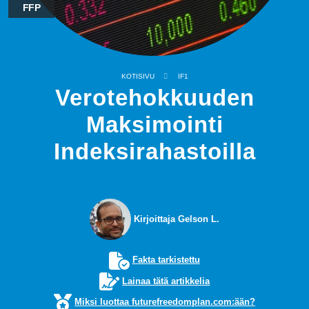
FFP
KOTISIVU
IF1
Verotehokkuuden
Maksimointi
Indeksirahastoilla
Kirjoittaja Gelson L.
Fakta tarkistettu
Lainaa tätä artikkelia
Miksi luottaa futurefreedomplan.com:ään?