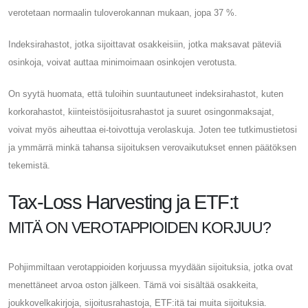
verotetaan normaalin tuloverokannan mukaan, jopa 37 %.
Indeksirahastot, jotka sijoittavat osakkeisiin, jotka maksavat päteviä
osinkoja, voivat auttaa minimoimaan osinkojen verotusta.
On syytä huomata, että tuloihin suuntautuneet indeksirahastot, kuten
korkorahastot, kiinteistösijoitusrahastot ja suuret osingonmaksajat,
voivat myös aiheuttaa ei-toivottuja verolaskuja. Joten tee tutkimustietosi
ja ymmärrä minkä tahansa sijoituksen verovaikutukset ennen päätöksen
tekemistä.
Tax-Loss Harvesting ja ETF:t
MITÄ ON VEROTAPPIOIDEN KORJUU?
Pohjimmiltaan verotappioiden korjuussa myydään sijoituksia, jotka ovat
menettäneet arvoa oston jälkeen. Tämä voi sisältää osakkeita,
joukkovelkakirjoja, sijoitusrahastoja, ETF:itä tai muita sijoituksia.