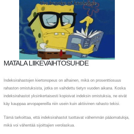
MATALA LIIKEVAIHTOSUHDE
Indeksirahastojen kiertonopeus on alhainen, mikä on prosenttiosuus
rahaston omistuksista, jotka on vaihdettu tietyn vuoden aikana. Koska
indeksirahastot yksinkertaisesti kopioivat indeksin omistuksia, ne eivät
käy kauppaa arvopapereilla niin usein kuin aktiivinen rahasto tekisi.
Tämä tarkoittaa, että indeksirahastot tuottavat vähemmän pääomatuloja,
mikä voi vähentää sijoittajien verolaskua.