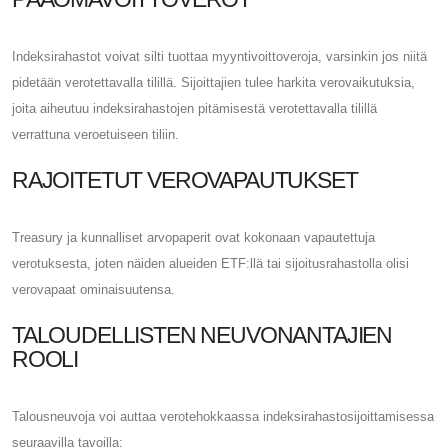
Indeksirahastot voivat silti tuottaa myyntivoittoveroja, varsinkin jos niitä
pidetään verotettavalla tilillä. Sijoittajien tulee harkita verovaikutuksia,
joita aiheutuu indeksirahastojen pitämisestä verotettavalla tilillä
verrattuna veroetuiseen tiliin.
RAJOITETUT VEROVAPAUTUKSET
Treasury ja kunnalliset arvopaperit ovat kokonaan vapautettuja
verotuksesta, joten näiden alueiden ETF:llä tai sijoitusrahastolla olisi
verovapaat ominaisuutensa.
TALOUDELLISTEN NEUVONANTAJIEN
ROOLI
Talousneuvoja voi auttaa verotehokkaassa indeksirahastosijoittamisessa
seuraavilla tavoilla: