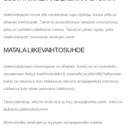
Indeksirahastot voivat olla verotehokas tapa sijoittaa, koska niillä on
alhainen kiertosuhde. Tämä on prosenttiosuus rahaston omistuksista,
jotka on vaihdettu edellisenä vuonna. Tässä on joitain tapoja, joilla
indeksirahastot minimoivat osinkojen verot:
MATALA LIIKEVAIHTOSUHDE
Indeksirahastojen kiertonopeus on alhainen, koska ne on suunniteltu
seuraamaan tiettyä markkinaindeksiä ostamalla ja pitämällä hallussaan
kaikki tai edustava otos indeksissä olevista arvopapereista samoissa
suhteissa kuin niiden painoarvo indeksissä.
Tämä tarkoittaa, että he eivät osta ja myy arvopapereita usein, mikä voi
laukaista pääomatuloveron.
Minimoimalla ostettujen ja myytyjen arvopapereiden määrän