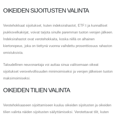
OIKEIDEN SIJOITUSTEN VALINTA
Verotehokkaat sijoitukset, kuten indeksirahastot, ETF:t ja kunnalliset
joukkovelkakirjat, voivat tarjota sinulle paremman tuoton verojen jälkeen.
Indeksirahastot ovat verotehokkaita, koska niillä on alhainen
kiertonopeus, joka on tiettynä vuonna vaihdettu prosenttiosuus rahaston
omistuksista.
Taloudellinen neuvonantaja voi auttaa sinua valitsemaan oikeat
sijoitukset verovelvollisuuden minimoimiseksi ja verojen jälkeisen tuoton
maksimoimiseksi.
OIKEIDEN TILIEN VALINTA
Verotehokkaaseen sijoittamiseen kuuluu oikeiden sijoitusten ja oikeiden
tilien valinta näiden sijoitusten säilyttämiseksi. Verotettavat tilit, kuten