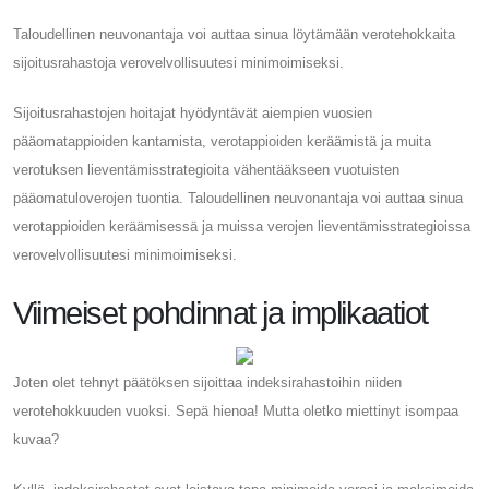
Taloudellinen neuvonantaja voi auttaa sinua löytämään verotehokkaita
sijoitusrahastoja verovelvollisuutesi minimoimiseksi.
Sijoitusrahastojen hoitajat hyödyntävät aiempien vuosien
pääomatappioiden kantamista, verotappioiden keräämistä ja muita
verotuksen lieventämisstrategioita vähentääkseen vuotuisten
pääomatuloverojen tuontia. Taloudellinen neuvonantaja voi auttaa sinua
verotappioiden keräämisessä ja muissa verojen lieventämisstrategioissa
verovelvollisuutesi minimoimiseksi.
Viimeiset pohdinnat ja implikaatiot
Joten olet tehnyt päätöksen sijoittaa indeksirahastoihin niiden
verotehokkuuden vuoksi. Sepä hienoa! Mutta oletko miettinyt isompaa
kuvaa?