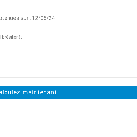
btenues sur : 12/06/24
brésilien) :
alculez maintenant !