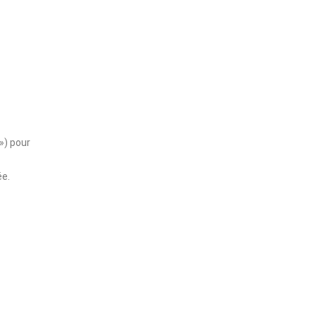
») pour
ée.