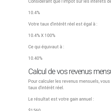
Considérant que l'impôt sur les intérêts d
10.4
%
Votre taux d’intérêt réel est égal à :
10.4
% X
100
%
Ce qui équivaut à :
10.40
%
Calcul de vos revenus mens
Pour calculer les revenus mensuels, vous d
taux d’intérêt réel.
Le résultat est votre gain annuel :
$
1560