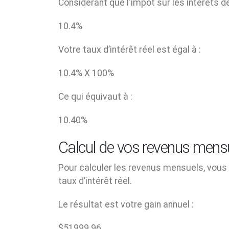
Considérant que l'impôt sur les intérêts d
10.4
%
Votre taux d’intérêt réel est égal à :
10.4
% X
100
%
Ce qui équivaut à :
10.40
%
Calcul de vos revenus mens
Pour calculer les revenus mensuels, vous d
taux d’intérêt réel.
Le résultat est votre gain annuel :
$
51999.96