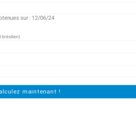
btenues sur : 12/06/24
brésilien) :
alculez maintenant !