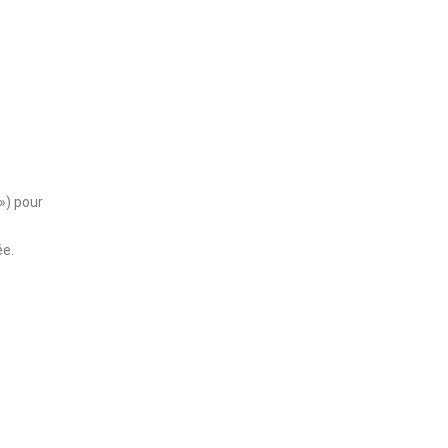
») pour
ée.