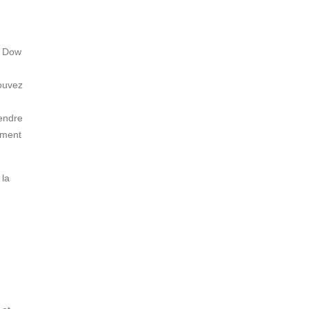
e Dow
pouvez
vendre
ement
 la