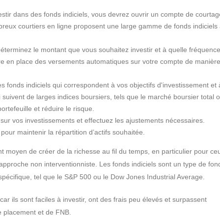
stir dans des fonds indiciels, vous devrez ouvrir un compte de courtag
breux courtiers en ligne proposent une large gamme de fonds indiciels
déterminez le montant que vous souhaitez investir et à quelle fréquenc
tre en place des versements automatiques sur votre compte de manièr
es fonds indiciels qui correspondent à vos objectifs d'investissement et 
suivent de larges indices boursiers, tels que le marché boursier total 
ortefeuille et réduire le risque.
 sur vos investissements et effectuez les ajustements nécessaires.
pour maintenir la répartition d’actifs souhaitée.
nt moyen de créer de la richesse au fil du temps, en particulier pour ce
approche non interventionniste. Les fonds indiciels sont un type de fon
écifique, tel que le S&P 500 ou le Dow Jones Industrial Average.
ar ils sont faciles à investir, ont des frais peu élevés et surpassent
e placement et de FNB.