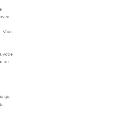
e
 avec
e. Vous
e
à votre
ou un
ux qui
ds