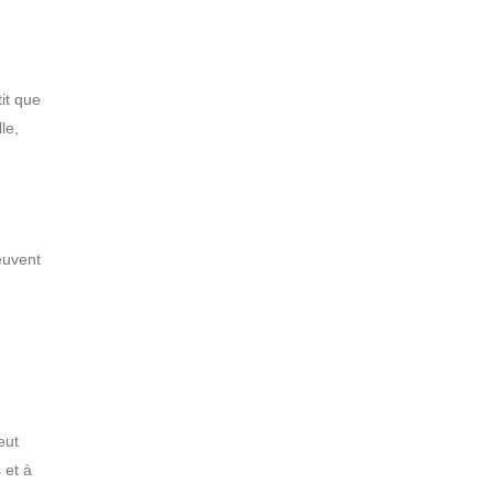
tit que
le,
peuvent
eut
 et à