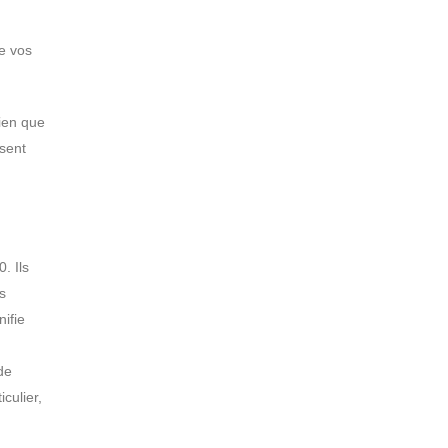
de vos
Bien que
ssent
. Ils
s
nifie
de
iculier,