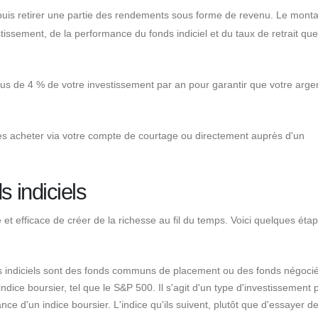
r, puis retirer une partie des rendements sous forme de revenu. Le mont
stissement, de la performance du fonds indiciel et du taux de retrait qu
us de 4 % de votre investissement par an pour garantir que votre arge
les acheter via votre compte de courtage ou directement auprès d'un
 indiciels
 et efficace de créer de la richesse au fil du temps. Voici quelques éta
onds indiciels sont des fonds communs de placement ou des fonds négoci
dice boursier, tel que le S&P 500. Il s'agit d'un type d'investissement p
ance d'un indice boursier. L'indice qu'ils suivent, plutôt que d'essayer de