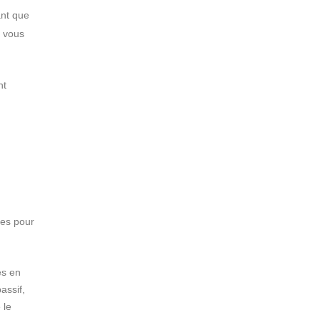
ant que
e vous
nt
pes pour
és en
assif,
 le