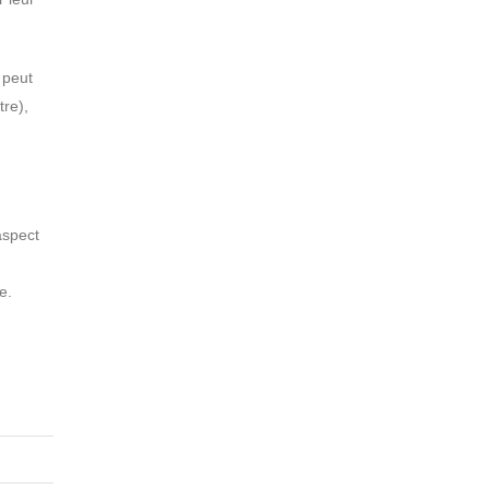
 peut
tre),
aspect
e.