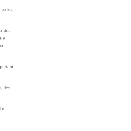
lon les
ir des
e a
us
mportant
s, des
 La