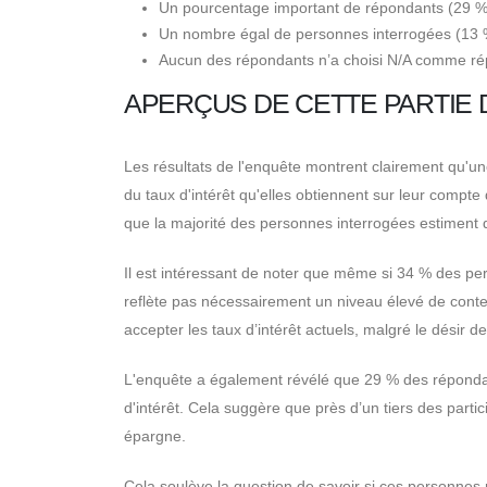
Un pourcentage important de répondants (29 %) s
Un nombre égal de personnes interrogées (13 %) s
Aucun des répondants n’a choisi N/A comme ré
APERÇUS DE CETTE PARTIE 
Les résultats de l'enquête montrent clairement qu'u
du taux d'intérêt qu'elles obtiennent sur leur compte 
que la majorité des personnes interrogées estiment qu
Il est intéressant de noter que même si 34 % des pers
reflète pas nécessairement un niveau élevé de conte
accepter les taux d’intérêt actuels, malgré le désir 
L'enquête a également révélé que 29 % des répondants
d'intérêt. Cela suggère que près d’un tiers des parti
épargne.
Cela soulève la question de savoir si ces personnes 