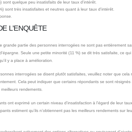
ont quelque peu insatisfaits de leur taux d'intérêt.
ont très insatisfaites et neutres quant à leur taux d'intérêt.
ponse.
DE L’ENQUÊTE
ne grande partie des personnes interrogées ne sont pas entièrement sat
d'épargne. Seule une petite minorité (11 %) se dit très satisfaite, ce qui
'il y a place à amélioration.
onnes interrogées se disent plutôt satisfaites, veuillez noter que cela 
ntement. Cela peut indiquer que certains répondants se sont résignés
de meilleurs rendements.
 ont exprimé un certain niveau d'insatisfaction à l'égard de leur tau
cipants estiment qu’ils n’obtiennent pas les meilleurs rendements sur leu
recherchent activement des options alternatives ou envisagent d’ajuste