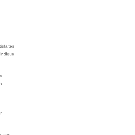
isfaites
 indique
ne
 à
x
r
r leur