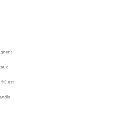
gagnent
taux
 %) est
tandis