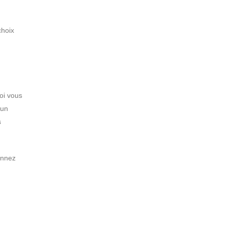
choix
oi vous
 un
s
onnez