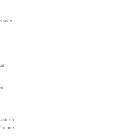
trouver
à
que
nt.
aider à
ôté une