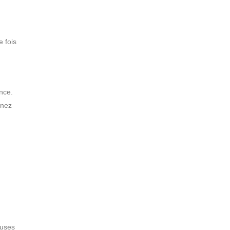
 fois
nce.
inez
euses