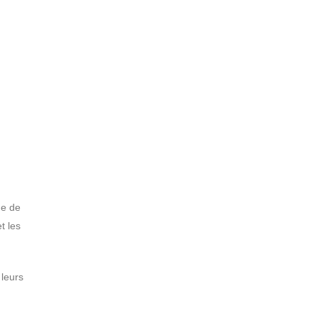
ue de
t les
 leurs