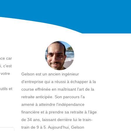
nce car
, c'est
 votre
Gelson est un ancien ingénieur
d'entreprise qui a réussi à échapper à la
tils et
course effrénée en maîtrisant l'art de la
retraite anticipée. Son parcours l'a
amené à atteindre l'indépendance
financière et à prendre sa retraite à l'âge
de 34 ans, laissant derrière lui le train-
train de 9 à 5. Aujourd'hui, Gelson