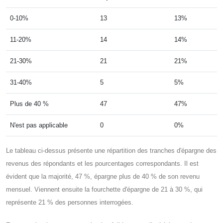
0-10%
13
13%
11-20%
14
14%
21-30%
21
21%
31-40%
5
5%
Plus de 40 %
47
47%
N'est pas applicable
0
0%
Le tableau ci-dessus présente une répartition des tranches d'épargne des
revenus des répondants et les pourcentages correspondants. Il est
évident que la majorité, 47 %, épargne plus de 40 % de son revenu
mensuel. Viennent ensuite la fourchette d'épargne de 21 à 30 %, qui
représente 21 % des personnes interrogées.