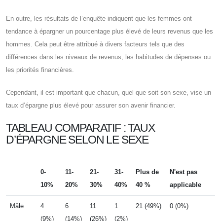
En outre, les résultats de l’enquête indiquent que les femmes ont
tendance à épargner un pourcentage plus élevé de leurs revenus que les
hommes. Cela peut être attribué à divers facteurs tels que des
différences dans les niveaux de revenus, les habitudes de dépenses ou
les priorités financières.
Cependant, il est important que chacun, quel que soit son sexe, vise un
taux d’épargne plus élevé pour assurer son avenir financier.
TABLEAU COMPARATIF : TAUX
D’ÉPARGNE SELON LE SEXE
0-
11-
21-
31-
Plus de
N'est pas
10%
20%
30%
40%
40 %
applicable
Mâle
4
6
11
1
21 (49%)
0 (0%)
(9%)
(14%)
(26%)
(2%)