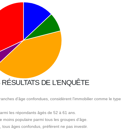
S RÉSULTATS DE L'ENQUÊTE
tranches d'âge confondues, considèrent l'immobilier comme le type
 parmi les répondants âgés de 52 à 61 ans.
le moins populaire parmi tous les groupes d’âge.
tous âges confondus, préfèrent ne pas investir.