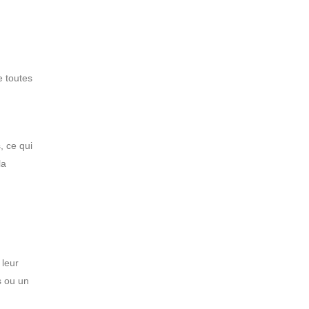
e toutes
, ce qui
la
 leur
s ou un