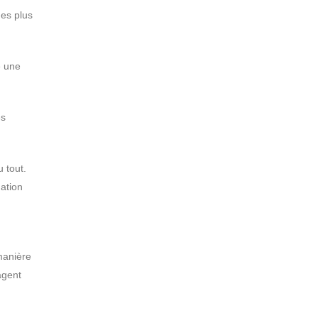
es plus
e une
es
 tout.
ation
 manière
agent