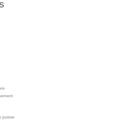
S
bre
rmement
e puisse