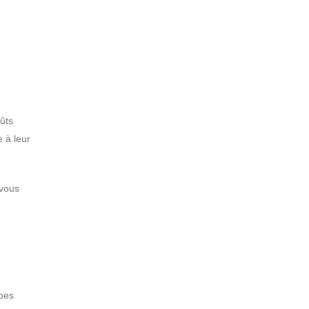
ûts
e à leur
 vous
ypes