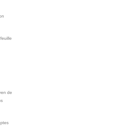
bon
feuille
oyen de
us
mptes