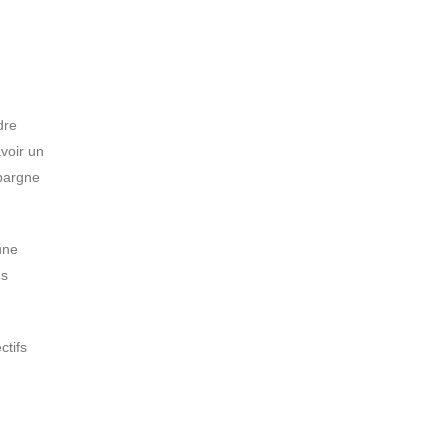
.
dre
avoir un
épargne
une
ns
ctifs