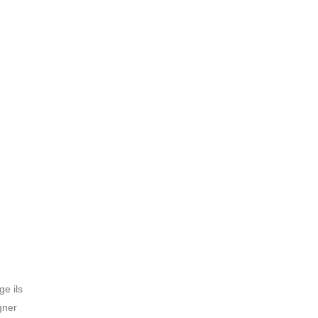
ge ils
gner