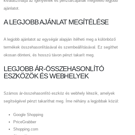
kiválaszthatja az igényeinek és pénztárcájának megfelelő legjobb
ajánlatot.
A LEGJOBB AJÁNLAT MEGÍTÉLÉSE
A legjobb ajánlatot az egységár alapján ítélheti meg a különböző
termékek összehasonlításával és szembeállításával. Ez segíthet
okosan dönteni, és hosszú távon pénzt takarít meg.
LEGJOBB ÁR-ÖSSZEHASONLÍTÓ
ESZKÖZÖK ÉS WEBHELYEK
Számos ár-összehasonlító eszköz és webhely létezik, amelyek
segítségével pénzt takaríthat meg. Íme néhány a legjobbak közül:
Google Shopping
PriceGrabber
Shopping.com