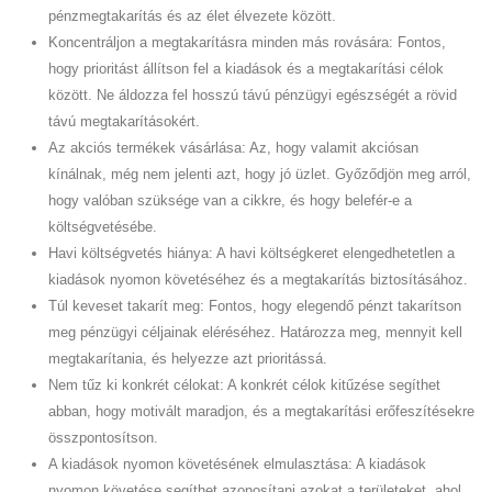
pénzmegtakarítás és az élet élvezete között.
Koncentráljon a megtakarításra minden más rovására: Fontos,
hogy prioritást állítson fel a kiadások és a megtakarítási célok
között. Ne áldozza fel hosszú távú pénzügyi egészségét a rövid
távú megtakarításokért.
Az akciós termékek vásárlása: Az, hogy valamit akciósan
kínálnak, még nem jelenti azt, hogy jó üzlet. Győződjön meg arról,
hogy valóban szüksége van a cikkre, és hogy belefér-e a
költségvetésébe.
Havi költségvetés hiánya: A havi költségkeret elengedhetetlen a
kiadások nyomon követéséhez és a megtakarítás biztosításához.
Túl keveset takarít meg: Fontos, hogy elegendő pénzt takarítson
meg pénzügyi céljainak eléréséhez. Határozza meg, mennyit kell
megtakarítania, és helyezze azt prioritássá.
Nem tűz ki konkrét célokat: A konkrét célok kitűzése segíthet
abban, hogy motivált maradjon, és a megtakarítási erőfeszítésekre
összpontosítson.
A kiadások nyomon követésének elmulasztása: A kiadások
nyomon követése segíthet azonosítani azokat a területeket, ahol