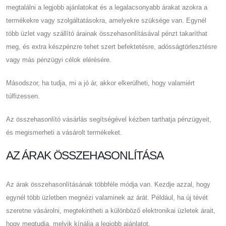
megtalálni a legjobb ajánlatokat és a legalacsonyabb árakat azokra a
termékekre vagy szolgáltatásokra, amelyekre szüksége van. Egynél
több üzlet vagy szállító árainak összehasonlításával pénzt takaríthat
meg, és extra készpénzre tehet szert befektetésre, adósságtörlesztésre
vagy más pénzügyi célok elérésére.
Másodszor, ha tudja, mi a jó ár, akkor elkerülheti, hogy valamiért
túlfizessen.
Az összehasonlító vásárlás segítségével kézben tarthatja pénzügyeit,
és megismerheti a vásárolt termékeket.
AZ ÁRAK ÖSSZEHASONLÍTÁSA
Az árak összehasonlításának többféle módja van. Kezdje azzal, hogy
egynél több üzletben megnézi valaminek az árát. Például, ha új tévét
szeretne vásárolni, megtekintheti a különböző elektronikai üzletek árait,
hogy megtudja, melyik kínálja a legjobb ajánlatot.