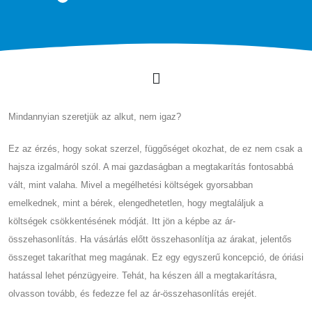
Mindannyian szeretjük az alkut, nem igaz?
Ez az érzés, hogy sokat szerzel, függőséget okozhat, de ez nem csak a
hajsza izgalmáról szól. A mai gazdaságban a megtakarítás fontosabbá
vált, mint valaha. Mivel a megélhetési költségek gyorsabban
emelkednek, mint a bérek, elengedhetetlen, hogy megtaláljuk a
költségek csökkentésének módját. Itt jön a képbe az ár-
összehasonlítás. Ha vásárlás előtt összehasonlítja az árakat, jelentős
összeget takaríthat meg magának. Ez egy egyszerű koncepció, de óriási
hatással lehet pénzügyeire. Tehát, ha készen áll a megtakarításra,
olvasson tovább, és fedezze fel az ár-összehasonlítás erejét.