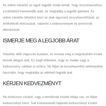
Az online vásárlás az egyik legjobb módja annak, hogy összehasonlítsa
a különböző kereskedők árait, és megtalálja a legjobb ajánlatot. Az
online vásárlás lehetővé teszi az árak egyszerű összehasonlítását, az
értékelések elolvasását, valamint a kedvezmények és promóciók
ellenőrzését.
ISMERJE MEG A LEGJOBB ÁRAT
Vásárlás előtt végezzen kutatást, és ismerje meg a megvásárolni kívánt
termék átlagos árát. Ez segít eldönteni, hogy az eladás vagy a
kedvezmény valóban jó üzlet-e. Ne féljen ár-összehasonlító webhelyeket
használni, hogy megtalálja az elérhető legjobb árat.
KÉRJEN KEDVEZMÉNYT
Ha ömlesztve vásárol, vagy a terméknek kisebb hibája van, ne féljen
kedvezményt kérni. Sok kiskereskedő hajlandó kedvezményt kínálni