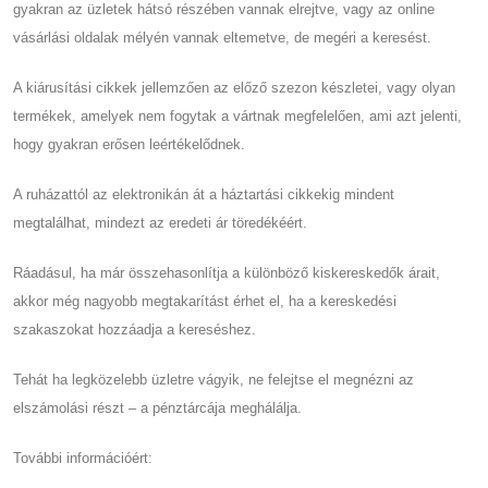
gyakran az üzletek hátsó részében vannak elrejtve, vagy az online
vásárlási oldalak mélyén vannak eltemetve, de megéri a keresést.
A kiárusítási cikkek jellemzően az előző szezon készletei, vagy olyan
termékek, amelyek nem fogytak a vártnak megfelelően, ami azt jelenti,
hogy gyakran erősen leértékelődnek.
A ruházattól az elektronikán át a háztartási cikkekig mindent
megtalálhat, mindezt az eredeti ár töredékéért.
Ráadásul, ha már összehasonlítja a különböző kiskereskedők árait,
akkor még nagyobb megtakarítást érhet el, ha a kereskedési
szakaszokat hozzáadja a kereséshez.
Tehát ha legközelebb üzletre vágyik, ne felejtse el megnézni az
elszámolási részt – a pénztárcája meghálálja.
További információért: