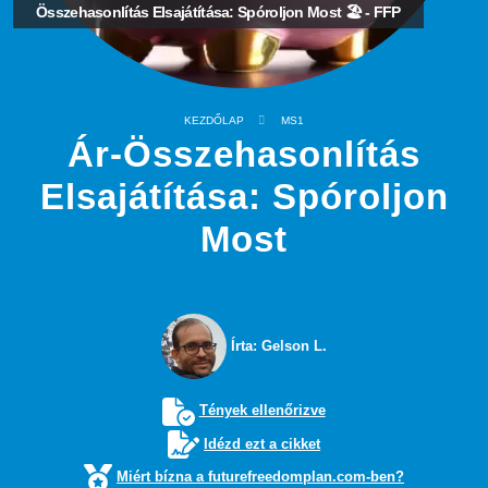
Összehasonlítás Elsajátítása: Spóroljon Most 🏖️ - FFP
KEZDŐLAP
MS1
Ár-Összehasonlítás
Elsajátítása: Spóroljon
Most
Írta: Gelson L.
Tények ellenőrizve
Idézd ezt a cikket
Miért bízna a futurefreedomplan.com-ben?