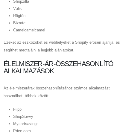
Shopzilla
Válik
Rögtön
Bizrate
Camelcamelcamel
Ezeket az eszközöket és webhelyeket a Shopify erősen ajánlja, és
segíthet megtalálni a legjobb ajánlatokat.
ÉLELMISZER-ÁR-ÖSSZEHASONLÍTÓ
ALKALMAZÁSOK
Az élelmiszerárak összehasonlításához számos alkalmazást
használhat, többek között:
Flipp
ShopSavvy
Mycartsavings
Price.com