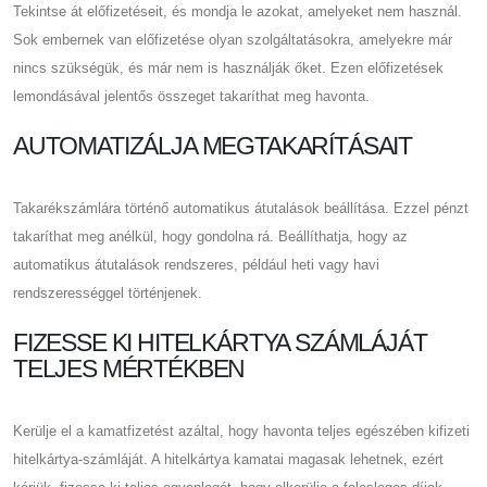
Tekintse át előfizetéseit, és mondja le azokat, amelyeket nem használ.
Sok embernek van előfizetése olyan szolgáltatásokra, amelyekre már
nincs szükségük, és már nem is használják őket. Ezen előfizetések
lemondásával jelentős összeget takaríthat meg havonta.
AUTOMATIZÁLJA MEGTAKARÍTÁSAIT
Takarékszámlára történő automatikus átutalások beállítása. Ezzel pénzt
takaríthat meg anélkül, hogy gondolna rá. Beállíthatja, hogy az
automatikus átutalások rendszeres, például heti vagy havi
rendszerességgel történjenek.
FIZESSE KI HITELKÁRTYA SZÁMLÁJÁT
TELJES MÉRTÉKBEN
Kerülje el a kamatfizetést azáltal, hogy havonta teljes egészében kifizeti
hitelkártya-számláját. A hitelkártya kamatai magasak lehetnek, ezért