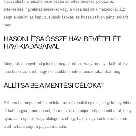
Kapcsolja ki a pénzköltésre ösztönző értesítéseket, például az
értékesítési figyelmeztetéseket vagy a vásárlási alkalmazásokat. Ez
segít elkerülni az impulzusvásárlásokat, és hosszú távon pénzt takarít
meg.
HASONLÍTSA ÖSSZE HAVI BEVÉTELÉT
HAVI KIADÁSAIVAL
Mérje fel, mennyit tud jelenleg megtakarítani, vagy mennyit költ túl. Ez
jobb képet ad arról, hogy hol csökkentheti és pénzt takaríthat meg.
ÁLLÍTSA BE A MENTÉSI CÉLOKAT
Állítson be megtakarítási célokat az idővonallal együtt, hogy könnyebben
látható legyen, mire spórol, és motivált maradjon. Függetlenül attól, hogy
nyaralásra spórol, vagy előleget fizet egy házra, egy konkrét cél szem
előtt tartása segít a pályán maradni.