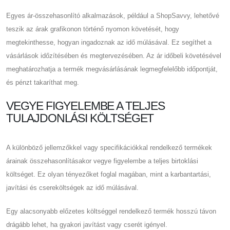
Egyes ár-összehasonlító alkalmazások, például a ShopSavvy, lehetővé
teszik az árak grafikonon történő nyomon követését, hogy
megtekinthesse, hogyan ingadoznak az idő múlásával. Ez segíthet a
vásárlások időzítésében és megtervezésében. Az ár időbeli követésével
meghatározhatja a termék megvásárlásának legmegfelelőbb időpontját,
és pénzt takaríthat meg.
VEGYE FIGYELEMBE A TELJES
TULAJDONLÁSI KÖLTSÉGET
A különböző jellemzőkkel vagy specifikációkkal rendelkező termékek
árainak összehasonlításakor vegye figyelembe a teljes birtoklási
költséget. Ez olyan tényezőket foglal magában, mint a karbantartási,
javítási és csereköltségek az idő múlásával.
Egy alacsonyabb előzetes költséggel rendelkező termék hosszú távon
drágább lehet, ha gyakori javítást vagy cserét igényel.