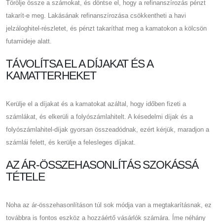
Törölje össze a számokat, és döntse el, hogy a refinanszírozás pénzt
takarít-e meg. Lakásának refinanszírozása csökkentheti a havi
jelzáloghitel-részletet, és pénzt takaríthat meg a kamatokon a kölcsön
futamideje alatt.
TÁVOLÍTSA EL A DÍJAKAT ÉS A
KAMATTERHEKET
Kerülje el a díjakat és a kamatokat azáltal, hogy időben fizeti a
számlákat, és elkerüli a folyószámlahitelt. A késedelmi díjak és a
folyószámlahitel-díjak gyorsan összeadódnak, ezért kérjük, maradjon a
számlái felett, és kerülje a felesleges díjakat.
AZ ÁR-ÖSSZEHASONLÍTÁS SZOKÁSSÁ
TÉTELE
Noha az ár-összehasonlításon túl sok módja van a megtakarításnak, ez
továbbra is fontos eszköz a hozzáértő vásárlók számára. Íme néhány