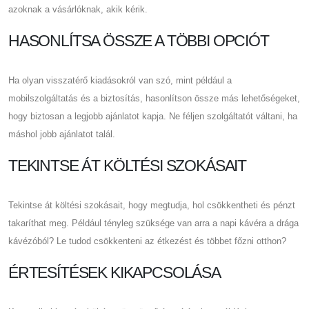
azoknak a vásárlóknak, akik kérik.
HASONLÍTSA ÖSSZE A TÖBBI OPCIÓT
Ha olyan visszatérő kiadásokról van szó, mint például a
mobilszolgáltatás és a biztosítás, hasonlítson össze más lehetőségeket,
hogy biztosan a legjobb ajánlatot kapja. Ne féljen szolgáltatót váltani, ha
máshol jobb ajánlatot talál.
TEKINTSE ÁT KÖLTÉSI SZOKÁSAIT
Tekintse át költési szokásait, hogy megtudja, hol csökkentheti és pénzt
takaríthat meg. Például tényleg szüksége van arra a napi kávéra a drága
kávézóból? Le tudod csökkenteni az étkezést és többet főzni otthon?
ÉRTESÍTÉSEK KIKAPCSOLÁSA