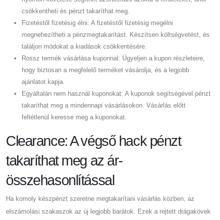
csökkentheti és pénzt takaríthat meg.
Fizetéstől fizetésig élni: A fizetéstől fizetésig megélni
megnehezítheti a pénzmegtakarítást. Készítsen költségvetést, és
találjon módokat a kiadások csökkentésére.
Rossz termék vásárlása kuponnal: Ügyeljen a kupon részleteire,
hogy biztosan a megfelelő terméket vásárolja, és a legjobb
ajánlatot kapja.
Egyáltalán nem használ kuponokat: A kuponok segítségével pénzt
takaríthat meg a mindennapi vásárlásokon. Vásárlás előtt
feltétlenül keresse meg a kuponokat.
Clearance: A végső hack pénzt
takaríthat meg az ár-
összehasonlítással
Ha komoly készpénzt szeretne megtakarítani vásárlás közben, az
elszámolási szakaszok az új legjobb barátok. Ezek a rejtett drágakövek