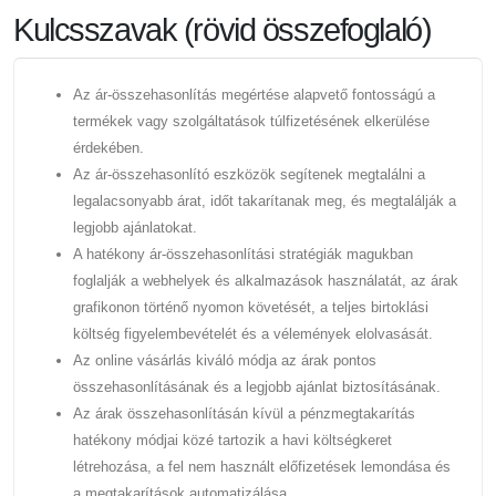
Kulcsszavak (rövid összefoglaló)
Az ár-összehasonlítás megértése alapvető fontosságú a
termékek vagy szolgáltatások túlfizetésének elkerülése
érdekében.
Az ár-összehasonlító eszközök segítenek megtalálni a
legalacsonyabb árat, időt takarítanak meg, és megtalálják a
legjobb ajánlatokat.
A hatékony ár-összehasonlítási stratégiák magukban
foglalják a webhelyek és alkalmazások használatát, az árak
grafikonon történő nyomon követését, a teljes birtoklási
költség figyelembevételét és a vélemények elolvasását.
Az online vásárlás kiváló módja az árak pontos
összehasonlításának és a legjobb ajánlat biztosításának.
Az árak összehasonlításán kívül a pénzmegtakarítás
hatékony módjai közé tartozik a havi költségkeret
létrehozása, a fel nem használt előfizetések lemondása és
a megtakarítások automatizálása.