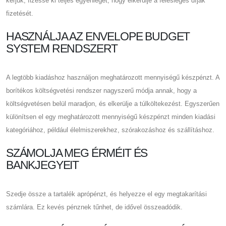
kérjük, fizesse ki teljes egyenlegét, hogy elkerülje a felesleges díjak
fizetését.
HASZNÁLJA AZ ENVELOPE BUDGET
SYSTEM RENDSZERT
A legtöbb kiadáshoz használjon meghatározott mennyiségű készpénzt. A
borítékos költségvetési rendszer nagyszerű módja annak, hogy a
költségvetésen belül maradjon, és elkerülje a túlköltekezést. Egyszerűen
különítsen el egy meghatározott mennyiségű készpénzt minden kiadási
kategóriához, például élelmiszerekhez, szórakozáshoz és szállításhoz.
SZÁMOLJA MEG ÉRMÉIT ÉS
BANKJEGYEIT
Szedje össze a tartalék aprópénzt, és helyezze el egy megtakarítási
számlára. Ez kevés pénznek tűnhet, de idővel összeadódik.