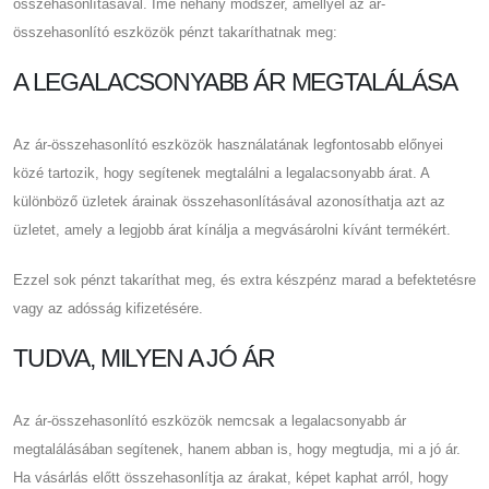
összehasonlításával. Íme néhány módszer, amellyel az ár-
összehasonlító eszközök pénzt takaríthatnak meg:
A LEGALACSONYABB ÁR MEGTALÁLÁSA
Az ár-összehasonlító eszközök használatának legfontosabb előnyei
közé tartozik, hogy segítenek megtalálni a legalacsonyabb árat. A
különböző üzletek árainak összehasonlításával azonosíthatja azt az
üzletet, amely a legjobb árat kínálja a megvásárolni kívánt termékért.
Ezzel sok pénzt takaríthat meg, és extra készpénz marad a befektetésre
vagy az adósság kifizetésére.
TUDVA, MILYEN A JÓ ÁR
Az ár-összehasonlító eszközök nemcsak a legalacsonyabb ár
megtalálásában segítenek, hanem abban is, hogy megtudja, mi a jó ár.
Ha vásárlás előtt összehasonlítja az árakat, képet kaphat arról, hogy