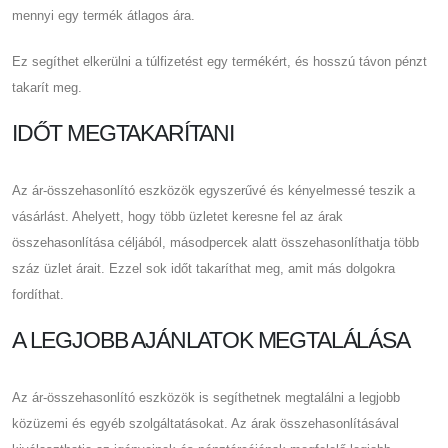
mennyi egy termék átlagos ára.
Ez segíthet elkerülni a túlfizetést egy termékért, és hosszú távon pénzt
takarít meg.
IDŐT MEGTAKARÍTANI
Az ár-összehasonlító eszközök egyszerűvé és kényelmessé teszik a
vásárlást. Ahelyett, hogy több üzletet keresne fel az árak
összehasonlítása céljából, másodpercek alatt összehasonlíthatja több
száz üzlet árait. Ezzel sok időt takaríthat meg, amit más dolgokra
fordíthat.
A LEGJOBB AJÁNLATOK MEGTALÁLÁSA
Az ár-összehasonlító eszközök is segíthetnek megtalálni a legjobb
közüzemi és egyéb szolgáltatásokat. Az árak összehasonlításával