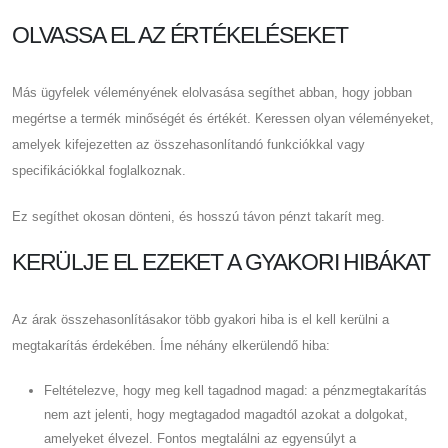
OLVASSA EL AZ ÉRTÉKELÉSEKET
Más ügyfelek véleményének elolvasása segíthet abban, hogy jobban
megértse a termék minőségét és értékét. Keressen olyan véleményeket,
amelyek kifejezetten az összehasonlítandó funkciókkal vagy
specifikációkkal foglalkoznak.
Ez segíthet okosan dönteni, és hosszú távon pénzt takarít meg.
KERÜLJE EL EZEKET A GYAKORI HIBÁKAT
Az árak összehasonlításakor több gyakori hiba is el kell kerülni a
megtakarítás érdekében. Íme néhány elkerülendő hiba:
Feltételezve, hogy meg kell tagadnod magad: a pénzmegtakarítás
nem azt jelenti, hogy megtagadod magadtól azokat a dolgokat,
amelyeket élvezel. Fontos megtalálni az egyensúlyt a