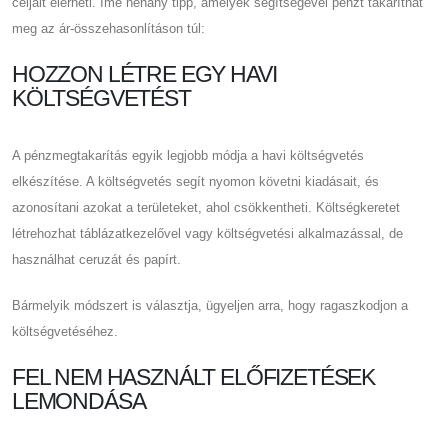
céljait elérheti. Íme néhány tipp, amelyek segítségével pénzt takaríthat
meg az ár-összehasonlításon túl:
HOZZON LÉTRE EGY HAVI
KÖLTSÉGVETÉST
A pénzmegtakarítás egyik legjobb módja a havi költségvetés
elkészítése. A költségvetés segít nyomon követni kiadásait, és
azonosítani azokat a területeket, ahol csökkentheti. Költségkeretet
létrehozhat táblázatkezelővel vagy költségvetési alkalmazással, de
használhat ceruzát és papírt.
Bármelyik módszert is választja, ügyeljen arra, hogy ragaszkodjon a
költségvetéséhez.
FEL NEM HASZNÁLT ELŐFIZETÉSEK
LEMONDÁSA