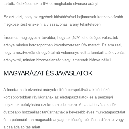
tartotta életképesnek a 6%-ot meghaladó elvonási arányt.
Ez azt jelzi, hogy az egyének idősödésével hajlamosak konzervatívabb
megközelítést értékelni a visszavonási arány tekintetében.
Érdemes megjegyezni továbbá, hogy az „N/A” lehetőséget választók
aránya minden korcsoportban következetesen 0% maradt. Ez arra utal,
hogy a résztvevőknek egyértelmű véleménye volt a fenntartható kivonási
arányokról, minden bizonytalanság vagy ismeretek hiánya nélkül.
MAGYARÁZAT ÉS JAVASLATOK
A fenntartható elvonási arányok eltérő perspektívái a különböző
korcsoportokban rávilágítanak az élettapasztalatok és a pénzügyi
helyzetek befolyására ezekre a hiedelmekre. A fiatalabb válaszadók
óvatosabb hozzáállást tanúsíthatnak a kevesebb éves munkatapasztalat
és a potenciálisan magasabb anyagi felelősség, például a diákhitel vagy
a családalapítás miatt.