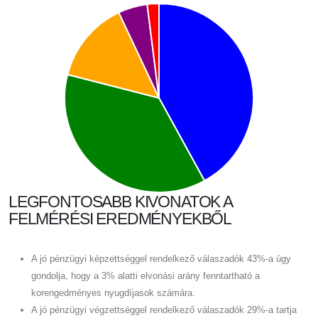
LEGFONTOSABB KIVONATOK A
FELMÉRÉSI EREDMÉNYEKBŐL
A jó pénzügyi képzettséggel rendelkező válaszadók 43%-a úgy
gondolja, hogy a 3% alatti elvonási arány fenntartható a
korengedményes nyugdíjasok számára.
A jó pénzügyi végzettséggel rendelkező válaszadók 29%-a tartja