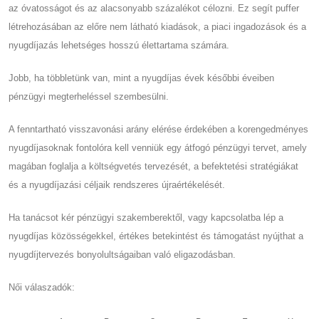
az óvatosságot és az alacsonyabb százalékot célozni. Ez segít puffer
létrehozásában az előre nem látható kiadások, a piaci ingadozások és a
nyugdíjazás lehetséges hosszú élettartama számára.
Jobb, ha többletünk van, mint a nyugdíjas évek későbbi éveiben
pénzügyi megterheléssel szembesülni.
A fenntartható visszavonási arány elérése érdekében a korengedményes
nyugdíjasoknak fontolóra kell venniük egy átfogó pénzügyi tervet, amely
magában foglalja a költségvetés tervezését, a befektetési stratégiákat
és a nyugdíjazási céljaik rendszeres újraértékelését.
Ha tanácsot kér pénzügyi szakemberektől, vagy kapcsolatba lép a
nyugdíjas közösségekkel, értékes betekintést és támogatást nyújthat a
nyugdíjtervezés bonyolultságaiban való eligazodásban.
Női válaszadók: