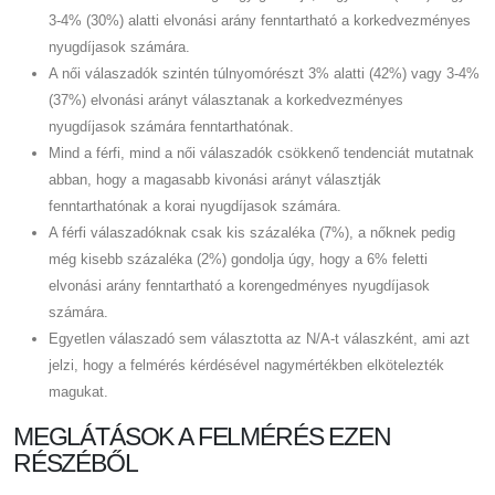
3-4% (30%) alatti elvonási arány fenntartható a korkedvezményes
nyugdíjasok számára.
A női válaszadók szintén túlnyomórészt 3% alatti (42%) vagy 3-4%
(37%) elvonási arányt választanak a korkedvezményes
nyugdíjasok számára fenntarthatónak.
Mind a férfi, mind a női válaszadók csökkenő tendenciát mutatnak
abban, hogy a magasabb kivonási arányt választják
fenntarthatónak a korai nyugdíjasok számára.
A férfi válaszadóknak csak kis százaléka (7%), a nőknek pedig
még kisebb százaléka (2%) gondolja úgy, hogy a 6% feletti
elvonási arány fenntartható a korengedményes nyugdíjasok
számára.
Egyetlen válaszadó sem választotta az N/A-t válaszként, ami azt
jelzi, hogy a felmérés kérdésével nagymértékben elkötelezték
magukat.
MEGLÁTÁSOK A FELMÉRÉS EZEN
RÉSZÉBŐL