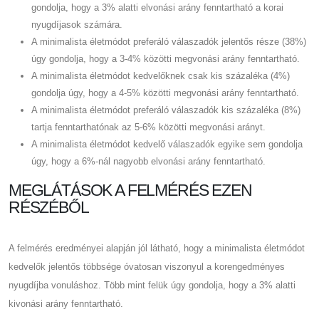
gondolja, hogy a 3% alatti elvonási arány fenntartható a korai
nyugdíjasok számára.
A minimalista életmódot preferáló válaszadók jelentős része (38%)
úgy gondolja, hogy a 3-4% közötti megvonási arány fenntartható.
A minimalista életmódot kedvelőknek csak kis százaléka (4%)
gondolja úgy, hogy a 4-5% közötti megvonási arány fenntartható.
A minimalista életmódot preferáló válaszadók kis százaléka (8%)
tartja fenntarthatónak az 5-6% közötti megvonási arányt.
A minimalista életmódot kedvelő válaszadók egyike sem gondolja
úgy, hogy a 6%-nál nagyobb elvonási arány fenntartható.
MEGLÁTÁSOK A FELMÉRÉS EZEN
RÉSZÉBŐL
A felmérés eredményei alapján jól látható, hogy a minimalista életmódot
kedvelők jelentős többsége óvatosan viszonyul a korengedményes
nyugdíjba vonuláshoz. Több mint felük úgy gondolja, hogy a 3% alatti
kivonási arány fenntartható.