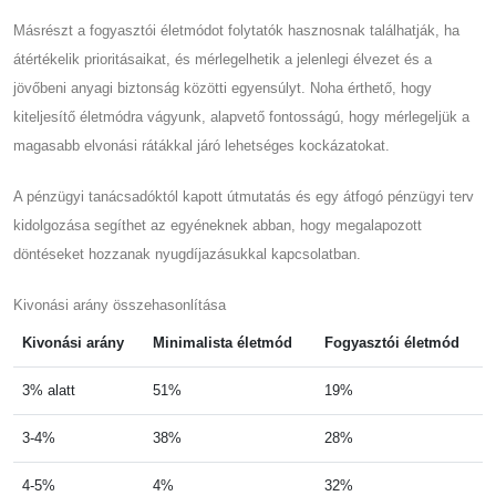
Másrészt a fogyasztói életmódot folytatók hasznosnak találhatják, ha
átértékelik prioritásaikat, és mérlegelhetik a jelenlegi élvezet és a
jövőbeni anyagi biztonság közötti egyensúlyt. Noha érthető, hogy
kiteljesítő életmódra vágyunk, alapvető fontosságú, hogy mérlegeljük a
magasabb elvonási rátákkal járó lehetséges kockázatokat.
A pénzügyi tanácsadóktól kapott útmutatás és egy átfogó pénzügyi terv
kidolgozása segíthet az egyéneknek abban, hogy megalapozott
döntéseket hozzanak nyugdíjazásukkal kapcsolatban.
Kivonási arány összehasonlítása
Kivonási arány
Minimalista életmód
Fogyasztói életmód
3% alatt
51%
19%
3-4%
38%
28%
4-5%
4%
32%