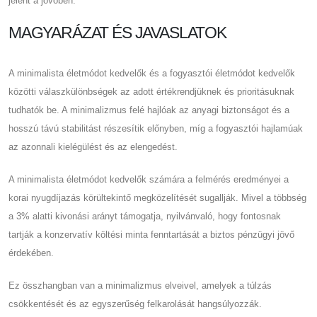
jelent a jövőben.
MAGYARÁZAT ÉS JAVASLATOK
A minimalista életmódot kedvelők és a fogyasztói életmódot kedvelők
közötti válaszkülönbségek az adott értékrendjüknek és prioritásuknak
tudhatók be. A minimalizmus felé hajlóak az anyagi biztonságot és a
hosszú távú stabilitást részesítik előnyben, míg a fogyasztói hajlamúak
az azonnali kielégülést és az elengedést.
A minimalista életmódot kedvelők számára a felmérés eredményei a
korai nyugdíjazás körültekintő megközelítését sugallják. Mivel a többség
a 3% alatti kivonási arányt támogatja, nyilvánvaló, hogy fontosnak
tartják a konzervatív költési minta fenntartását a biztos pénzügyi jövő
érdekében.
Ez összhangban van a minimalizmus elveivel, amelyek a túlzás
csökkentését és az egyszerűség felkarolását hangsúlyozzák.