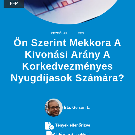
FFP
KEZDŐLAP
RES
Ön Szerint Mekkora A
Kivonási Arány A
Korkedvezményes
Nyugdíjasok Számára?
Írta: Gelson L.
Tények ellenőrizve
Idézd ezt a cikket