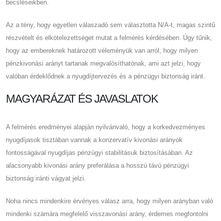
becsléseikben.
Az a tény, hogy egyetlen válaszadó sem választotta N/A-t, magas szintű
részvételt és elkötelezettséget mutat a felmérés kérdésében. Úgy tűnik,
hogy az embereknek határozott véleményük van arról, hogy milyen
pénzkivonási arányt tartanak megvalósíthatónak, ami azt jelzi, hogy
valóban érdeklődnek a nyugdíjtervezés és a pénzügyi biztonság iránt.
MAGYARÁZAT ÉS JAVASLATOK
A felmérés eredményei alapján nyilvánvaló, hogy a korkedvezményes
nyugdíjasok tisztában vannak a konzervatív kivonási arányok
fontosságával nyugdíjas pénzügyi stabilitásuk biztosításában. Az
alacsonyabb kivonási arány preferálása a hosszú távú pénzügyi
biztonság iránti vágyat jelzi.
Noha nincs mindenkire érvényes válasz arra, hogy milyen arányban való
mindenki számára megfelelő visszavonási arány, érdemes megfontolni