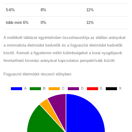
5-6%
8%
11%
több mint 6%
0%
11%
A mellékelt táblázat egyértelműen összehasonlítja az elállási arányokat
a minimalista életmódot kedvelők és a fogyasztói életmódot kedvelők
között. Kiemeli a figyelemre méltó különbségeket a korai nyugdíjasok
fenntartható kivonási arányával kapcsolatos perspektíváik között.
Fogyasztó életmódot részesít előnyben: