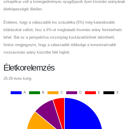
szkeptikus volt a korengedményes nyugdíjasok ilyen kivonási arányának
életképességét illetően.
Érdekes, hogy a válaszadók kis százaléka (5%) még kalandosabb
kilátásokat vallott, hisz a 6%-ot meghaladó kivonási arány fenntartható
lehet. Bár ez a perspektíva viszonylag kockázattűrőnek tekinthető,
fontos megjegyezni, hogy a válaszadók többsége a konzervatívabb
visszavonási arány küszöbe felé hajlott.
Életkorelemzés
25-29 éves korig: