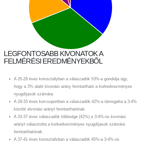
LEGFONTOSABB KIVONATOK A
FELMÉRÉSI EREDMÉNYEKBŐL
A 25-29 éves korosztályban a válaszadók 53%-a gondolja úgy,
hogy a 3% alatti kivonási arány fenntartható a korkedvezményes
nyugdíjasok számára.
A 29-33 éves korcsoportban a válaszadók 42%-a támogatta a 3-4%
közötti elvonási arányt fenntarthatónak.
A 33-37 éves válaszadók többsége (42%) a 3-4%-os kivonási
arányt választotta a korkedvezményes nyugdíjasok számára
fenntarthatónak.
A 37-41 éves korosztályban a válaszadók 45%-a 3-4%-os