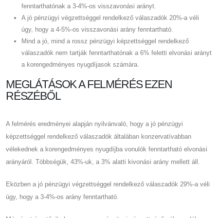
fenntarthatónak a 3-4%-os visszavonási arányt.
A jó pénzügyi végzettséggel rendelkező válaszadók 20%-a véli
úgy, hogy a 4-5%-os visszavonási arány fenntartható.
Mind a jó, mind a rossz pénzügyi képzettséggel rendelkező
válaszadók nem tartják fenntarthatónak a 6% feletti elvonási arányt
a korengedményes nyugdíjasok számára.
MEGLÁTÁSOK A FELMÉRÉS EZEN
RÉSZÉBŐL
A felmérés eredményei alapján nyilvánvaló, hogy a jó pénzügyi
képzettséggel rendelkező válaszadók általában konzervatívabban
vélekednek a korengedményes nyugdíjba vonulók fenntartható elvonási
arányáról. Többségük, 43%-uk, a 3% alatti kivonási arány mellett áll.
Eközben a jó pénzügyi végzettséggel rendelkező válaszadók 29%-a véli
úgy, hogy a 3-4%-os arány fenntartható.