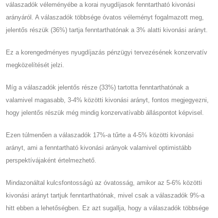
válaszadók véleményébe a korai nyugdíjasok fenntartható kivonási
arányáról. A válaszadók többsége óvatos véleményt fogalmazott meg,
jelentős részük (36%) tartja fenntarthatónak a 3% alatti kivonási arányt.
Ez a korengedményes nyugdíjazás pénzügyi tervezésének konzervatív
megközelítését jelzi.
Míg a válaszadók jelentős része (33%) tartotta fenntarthatónak a
valamivel magasabb, 3-4% közötti kivonási arányt, fontos megjegyezni,
hogy jelentős részük még mindig konzervatívabb álláspontot képvisel.
Ezen túlmenően a válaszadók 17%-a tűrte a 4-5% közötti kivonási
arányt, ami a fenntartható kivonási arányok valamivel optimistább
perspektívájaként értelmezhető.
Mindazonáltal kulcsfontosságú az óvatosság, amikor az 5-6% közötti
kivonási arányt tartjuk fenntarthatónak, mivel csak a válaszadók 9%-a
hitt ebben a lehetőségben. Ez azt sugallja, hogy a válaszadók többsége