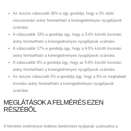
Az összes válaszadó 36%-a úgy gondolja, hogy a 3% alatti
visszavonási arány fenntartható a korengedményes nyugdíjasok
számára.
A válaszadók 33%-a gondolja úgy, hogy a 3-4% közötti kivonási
arány fenntartható a korengedményes nyugdíjasok számára.
A válaszadók 17%-a gondolja úgy, hogy a 4-5% közötti kivonási
arány fenntartható a korengedményes nyugdíjasok számára.
A válaszadók 9%-a gondolja úgy, hogy az 5-6% közötti kivonási
arány fenntartható a korengedményes nyugdíjasok számára.
Az összes válaszadó 5%-a gondolja úgy, hogy a 6%-ot meghaladó
kivonási arány fenntartható a korengedményes nyugdíjasok
számára.
MEGLÁTÁSOK A FELMÉRÉS EZEN
RÉSZÉBŐL
A felmérés eredményei érdekes betekintést nyújtanak számunkra a