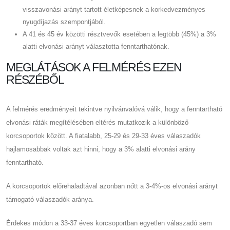
visszavonási arányt tartott életképesnek a korkedvezményes
nyugdíjazás szempontjából.
A 41 és 45 év közötti résztvevők esetében a legtöbb (45%) a 3%
alatti elvonási arányt választotta fenntarthatónak.
MEGLÁTÁSOK A FELMÉRÉS EZEN
RÉSZÉBŐL
A felmérés eredményeit tekintve nyilvánvalóvá válik, hogy a fenntartható
elvonási ráták megítélésében eltérés mutatkozik a különböző
korcsoportok között. A fiatalabb, 25-29 és 29-33 éves válaszadók
hajlamosabbak voltak azt hinni, hogy a 3% alatti elvonási arány
fenntartható.
A korcsoportok előrehaladtával azonban nőtt a 3-4%-os elvonási arányt
támogató válaszadók aránya.
Érdekes módon a 33-37 éves korcsoportban egyetlen válaszadó sem