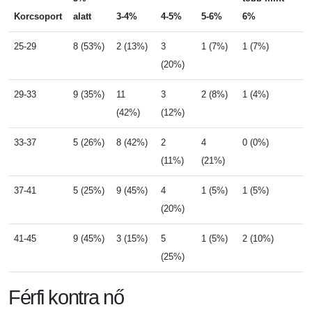
Korcsoport
alatt
3-4%
4-5%
5-6%
6%
25-29
8 (53%)
2 (13%)
3
1 (7%)
1 (7%)
(20%)
29-33
9 (35%)
11
3
2 (8%)
1 (4%)
(42%)
(12%)
33-37
5 (26%)
8 (42%)
2
4
0 (0%)
(11%)
(21%)
37-41
5 (25%)
9 (45%)
4
1 (5%)
1 (5%)
(20%)
41-45
9 (45%)
3 (15%)
5
1 (5%)
2 (10%)
(25%)
Férfi kontra nő