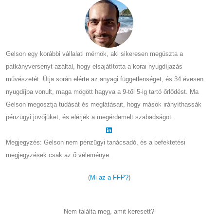
Gelson egy korábbi vállalati mérnök, aki sikeresen megúszta a
patkányversenyt azáltal, hogy elsajátította a korai nyugdíjazás
művészetét. Útja során elérte az anyagi függetlenséget, és 34 évesen
nyugdíjba vonult, maga mögött hagyva a 9-től 5-ig tartó őrlődést. Ma
Gelson megosztja tudását és meglátásait, hogy mások irányíthassák
pénzügyi jövőjüket, és elérjék a megérdemelt szabadságot.
Megjegyzés: Gelson nem pénzügyi tanácsadó, és a befektetési
megjegyzések csak az ő véleménye.
(
Mi az a FFP?
)
Nem találta meg, amit keresett?