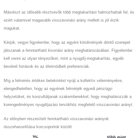
Másrészt az idősebb résztvevők több megtakarítást halmozhattak fel, és
ezért valamivel magasabb visszavonási arány mellett is jól érzik
magukat.
Kérjük, vegye figyelembe, hogy az egyéni körülmények döntő szerepet
játszanak a fenntartható kivonási arány meghatározásában. Figyelembe
kell venni az olyan tényezőket, mint a nyugdíj-megtakarítás, egyéb
bevételi források és az életmódbeli preferenciák.
Míg a felmérés értékes betekintést nyújt a kollektív véleményekre,
elengedhetetlen, hogy az egyének felmérjék egyedi pénzügyi
helyzetüket, és konzultáljanak szakemberekkel, hogy meghatározzák a
korengedményes nyugdíjazási tervükhöz megfelelő visszavonási arányt.
Az előnyben részesített fenntartható visszavonási arányok
összehasonlítása korcsoportok között
3%
több mint