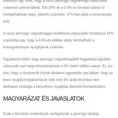
Másrészt úgy tűnik, hogy a rossz pénzügyi végzettségű válaszadók
valamivel optimistábbak. Bár 29%-uk a 3-4%-os kivonási arányt is
fenntarthatónak tartja, jelentős számban, 37%-ban ebbe a tartományba
esik.
A rossz pénzügyi végzettséggel rendelkező válaszadók mindössze 14%-
a gondolja úgy, hogy a 4-5%-os elállási arány fenntartható a
korengedményes nyugdíjasok számára.
Figyelemre méltó, hogy pénzügyi végzettségüktől függetlenül egyetlen
válaszadó sem tartja fenntarthatónak a 6% feletti elállási arányt. Ez azt
jelzi, hogy a résztvevők között általános egyetértés van abban, hogy az
éves nyugdíj-megtakarítások több mint 6%-ának kivonása nem
életképes stratégia a kényelmes nyugdíjas életmód fenntartásához.
MAGYARÁZAT ÉS JAVASLATOK
Ezek a felmérési eredmények rávilágítanak a pénzügyi oktatás