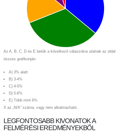
Az A, B, C, D és E betűk a következő válaszokra utalnak az oldal
összes grafikonján:
A) 3% alatt
B) 3-4%
C) 4-5%
D) 5-6%
E) Több mint 6%
X az „N/A” száma, vagy nem alkalmazható.
LEGFONTOSABB KIVONATOK A
FELMÉRÉSI EREDMÉNYEKBŐL