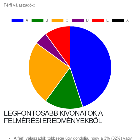
Férfi válaszadók:
LEGFONTOSABB KIVONATOK A
FELMÉRÉSI EREDMÉNYEKBŐL
A férfi válaszadók többsége úgy gondolja, hogy a 3% (32%) vagy