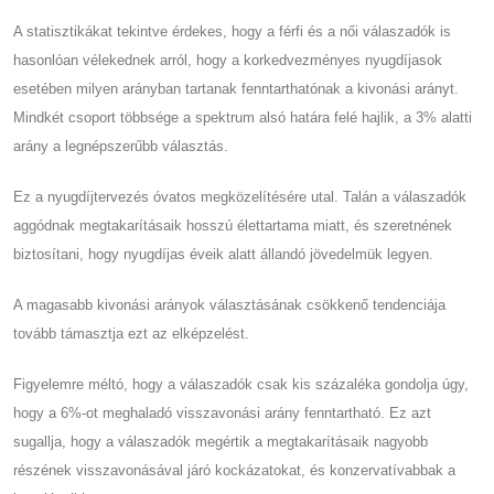
A statisztikákat tekintve érdekes, hogy a férfi és a női válaszadók is
hasonlóan vélekednek arról, hogy a korkedvezményes nyugdíjasok
esetében milyen arányban tartanak fenntarthatónak a kivonási arányt.
Mindkét csoport többsége a spektrum alsó határa felé hajlik, a 3% alatti
arány a legnépszerűbb választás.
Ez a nyugdíjtervezés óvatos megközelítésére utal. Talán a válaszadók
aggódnak megtakarításaik hosszú élettartama miatt, és szeretnének
biztosítani, hogy nyugdíjas éveik alatt állandó jövedelmük legyen.
A magasabb kivonási arányok választásának csökkenő tendenciája
tovább támasztja ezt az elképzelést.
Figyelemre méltó, hogy a válaszadók csak kis százaléka gondolja úgy,
hogy a 6%-ot meghaladó visszavonási arány fenntartható. Ez azt
sugallja, hogy a válaszadók megértik a megtakarításaik nagyobb
részének visszavonásával járó kockázatokat, és konzervatívabbak a