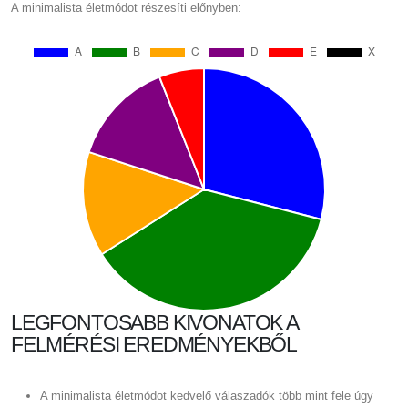
A minimalista életmódot részesíti előnyben:
LEGFONTOSABB KIVONATOK A
FELMÉRÉSI EREDMÉNYEKBŐL
A minimalista életmódot kedvelő válaszadók több mint fele úgy