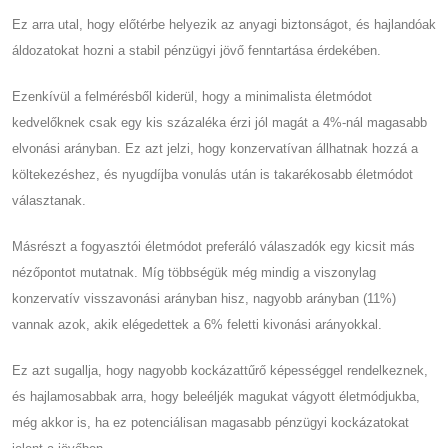
Ez arra utal, hogy előtérbe helyezik az anyagi biztonságot, és hajlandóak
áldozatokat hozni a stabil pénzügyi jövő fenntartása érdekében.
Ezenkívül a felmérésből kiderül, hogy a minimalista életmódot
kedvelőknek csak egy kis százaléka érzi jól magát a 4%-nál magasabb
elvonási arányban. Ez azt jelzi, hogy konzervatívan állhatnak hozzá a
költekezéshez, és nyugdíjba vonulás után is takarékosabb életmódot
választanak.
Másrészt a fogyasztói életmódot preferáló válaszadók egy kicsit más
nézőpontot mutatnak. Míg többségük még mindig a viszonylag
konzervatív visszavonási arányban hisz, nagyobb arányban (11%)
vannak azok, akik elégedettek a 6% feletti kivonási arányokkal.
Ez azt sugallja, hogy nagyobb kockázattűrő képességgel rendelkeznek,
és hajlamosabbak arra, hogy beleéljék magukat vágyott életmódjukba,
még akkor is, ha ez potenciálisan magasabb pénzügyi kockázatokat