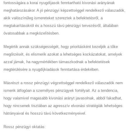
fontosságára a korai nyugdíjasok fenntartható kivonási arányának
meghatározásakor. A jó pénzügyi képzettséggel rendelkező válaszadók,
akik valószínűleg ismereteket szereztek a befektetésről, a
megtakarításokról és a hosszú távú pénzügyi tervezésről, általában
óvatosabbak a megközelítésben.
Megértik annak szükségességét, hogy prioritásként kezeljék a tőke
megőrzését, és elismerik azokat a lehetséges kockázatokat, amelyek
azzal járnak, ha nagymértékben támaszkodnak a befektetések
megtérülésére a nyugdíjkiadások fenntartása érdekében.
Másrészt a rossz pénzügyi végzettséggel rendelkező válaszadók nem
ismerik átfogóan a személyes pénzügyek fortélyait. Az a tendencia,
hogy valamivel magasabb kivonási arányt javasolnak, abból fakadhat,
hogy nincsenek tisztában az agresszív elvonási stratégiák lehetséges
hátrányaival és hosszú távú következményeivel.
Rossz pénzügyi oktatás: