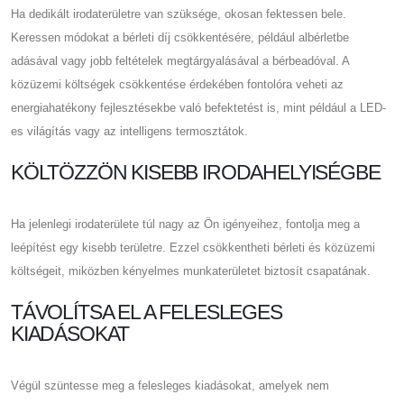
Ha dedikált irodaterületre van szüksége, okosan fektessen bele.
Keressen módokat a bérleti díj csökkentésére, például albérletbe
adásával vagy jobb feltételek megtárgyalásával a bérbeadóval. A
közüzemi költségek csökkentése érdekében fontolóra veheti az
energiahatékony fejlesztésekbe való befektetést is, mint például a LED-
es világítás vagy az intelligens termosztátok.
KÖLTÖZZÖN KISEBB IRODAHELYISÉGBE
Ha jelenlegi irodaterülete túl nagy az Ön igényeihez, fontolja meg a
leépítést egy kisebb területre. Ezzel csökkentheti bérleti és közüzemi
költségeit, miközben kényelmes munkaterületet biztosít csapatának.
TÁVOLÍTSA EL A FELESLEGES
KIADÁSOKAT
Végül szüntesse meg a felesleges kiadásokat, amelyek nem