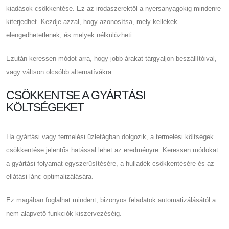
kiadások csökkentése. Ez az irodaszerektől a nyersanyagokig mindenre
kiterjedhet. Kezdje azzal, hogy azonosítsa, mely kellékek
elengedhetetlenek, és melyek nélkülözheti.
Ezután keressen módot arra, hogy jobb árakat tárgyaljon beszállítóival,
vagy váltson olcsóbb alternatívákra.
CSÖKKENTSE A GYÁRTÁSI
KÖLTSÉGEKET
Ha gyártási vagy termelési üzletágban dolgozik, a termelési költségek
csökkentése jelentős hatással lehet az eredményre. Keressen módokat
a gyártási folyamat egyszerűsítésére, a hulladék csökkentésére és az
ellátási lánc optimalizálására.
Ez magában foglalhat mindent, bizonyos feladatok automatizálásától a
nem alapvető funkciók kiszervezéséig.