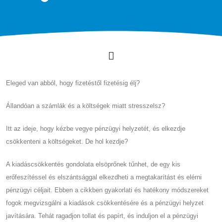
Eleged van abból, hogy fizetéstől fizetésig élj?
Állandóan a számlák és a költségek miatt stresszelsz?
Itt az ideje, hogy kézbe vegye pénzügyi helyzetét, és elkezdje
csökkenteni a költségeket. De hol kezdje?
A kiadáscsökkentés gondolata elsöprőnek tűnhet, de egy kis
erőfeszítéssel és elszántsággal elkezdheti a megtakarítást és elérni
pénzügyi céljait. Ebben a cikkben gyakorlati és hatékony módszereket
fogok megvizsgálni a kiadások csökkentésére és a pénzügyi helyzet
javítására. Tehát ragadjon tollat ​​és papírt, és induljon el a pénzügyi