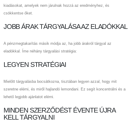
kiadásokat, amelyek nem járulnak hozzá az eredményhez, és
csökkentse őket.
JOBB ÁRAK TÁRGYALÁSA AZ ELADÓKKAL
A pénzmegtakarítás másik módja az, ha jobb árakról tárgyal az
eladókkal. Íme néhány tárgyalási stratégia:
LEGYEN STRATÉGIAI
Mielőtt tárgyalásba bocsátkozna, tisztában legyen azzal, hogy mit
szeretne elérni, és miről hajlandó lemondani. Ez segít koncentrálni és a
lehető legjobb ajánlatot elérni.
MINDEN SZERZŐDÉST ÉVENTE ÚJRA
KELL TÁRGYALNI