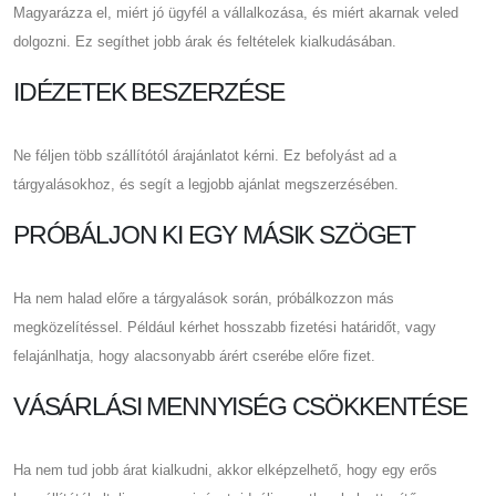
Magyarázza el, miért jó ügyfél a vállalkozása, és miért akarnak veled
dolgozni. Ez segíthet jobb árak és feltételek kialkudásában.
IDÉZETEK BESZERZÉSE
Ne féljen több szállítótól árajánlatot kérni. Ez befolyást ad a
tárgyalásokhoz, és segít a legjobb ajánlat megszerzésében.
PRÓBÁLJON KI EGY MÁSIK SZÖGET
Ha nem halad előre a tárgyalások során, próbálkozzon más
megközelítéssel. Például kérhet hosszabb fizetési határidőt, vagy
felajánlhatja, hogy alacsonyabb árért cserébe előre fizet.
VÁSÁRLÁSI MENNYISÉG CSÖKKENTÉSE
Ha nem tud jobb árat kialkudni, akkor elképzelhető, hogy egy erős