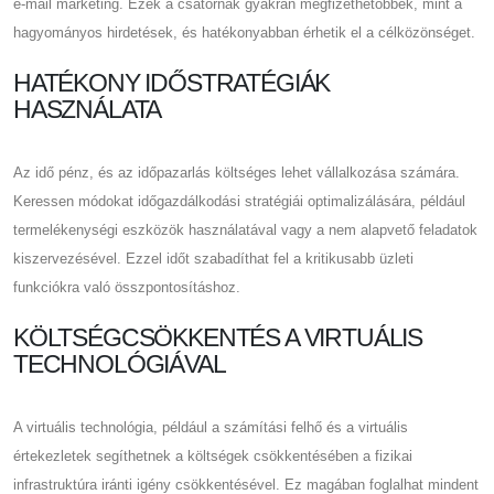
e-mail marketing. Ezek a csatornák gyakran megfizethetőbbek, mint a
hagyományos hirdetések, és hatékonyabban érhetik el a célközönséget.
HATÉKONY IDŐSTRATÉGIÁK
HASZNÁLATA
Az idő pénz, és az időpazarlás költséges lehet vállalkozása számára.
Keressen módokat időgazdálkodási stratégiái optimalizálására, például
termelékenységi eszközök használatával vagy a nem alapvető feladatok
kiszervezésével. Ezzel időt szabadíthat fel a kritikusabb üzleti
funkciókra való összpontosításhoz.
KÖLTSÉGCSÖKKENTÉS A VIRTUÁLIS
TECHNOLÓGIÁVAL
A virtuális technológia, például a számítási felhő és a virtuális
értekezletek segíthetnek a költségek csökkentésében a fizikai
infrastruktúra iránti igény csökkentésével. Ez magában foglalhat mindent