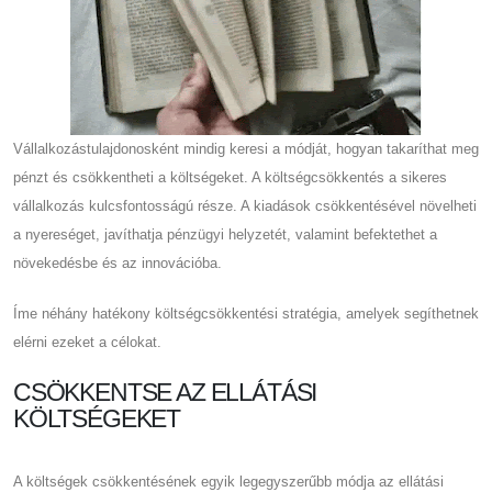
Vállalkozástulajdonosként mindig keresi a módját, hogyan takaríthat meg
pénzt és csökkentheti a költségeket. A költségcsökkentés a sikeres
vállalkozás kulcsfontosságú része. A kiadások csökkentésével növelheti
a nyereséget, javíthatja pénzügyi helyzetét, valamint befektethet a
növekedésbe és az innovációba.
Íme néhány hatékony költségcsökkentési stratégia, amelyek segíthetnek
elérni ezeket a célokat.
CSÖKKENTSE AZ ELLÁTÁSI
KÖLTSÉGEKET
A költségek csökkentésének egyik legegyszerűbb módja az ellátási