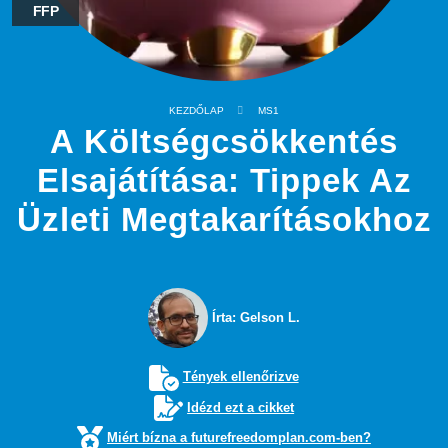
FFP
KEZDŐLAP
MS1
A Költségcsökkentés
Elsajátítása: Tippek Az
Üzleti Megtakarításokhoz
Írta: Gelson L.
Tények ellenőrizve
Idézd ezt a cikket
Miért bízna a futurefreedomplan.com-ben?