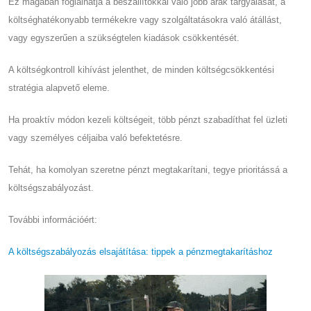
Ez magában foglalhatja a beszállítókkal való jobb árak tárgyalását, a
költséghatékonyabb termékekre vagy szolgáltatásokra való átállást,
vagy egyszerűen a szükségtelen kiadások csökkentését.
A költségkontroll kihívást jelenthet, de minden költségcsökkentési
stratégia alapvető eleme.
Ha proaktív módon kezeli költségeit, több pénzt szabadíthat fel üzleti
vagy személyes céljaiba való befektetésre.
Tehát, ha komolyan szeretne pénzt megtakarítani, tegye prioritássá a
költségszabályozást.
További információért:
A költségszabályozás elsajátítása: tippek a pénzmegtakarításhoz