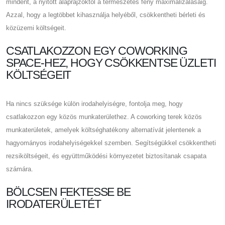
mindent, a nyitott alaprajzoktól a természetes fény maximalizálásáig.
Azzal, hogy a legtöbbet kihasználja helyéből, csökkentheti bérleti és
közüzemi költségeit.
CSATLAKOZZON EGY COWORKING
SPACE-HEZ, HOGY CSÖKKENTSE ÜZLETI
KÖLTSÉGEIT
Ha nincs szüksége külön irodahelyiségre, fontolja meg, hogy
csatlakozzon egy közös munkaterülethez. A coworking terek közös
munkaterületek, amelyek költséghatékony alternatívát jelentenek a
hagyományos irodahelyiségekkel szemben. Segítségükkel csökkentheti
rezsiköltségeit, és együttműködési környezetet biztosítanak csapata
számára.
BÖLCSEN FEKTESSE BE
IRODATERÜLETÉT