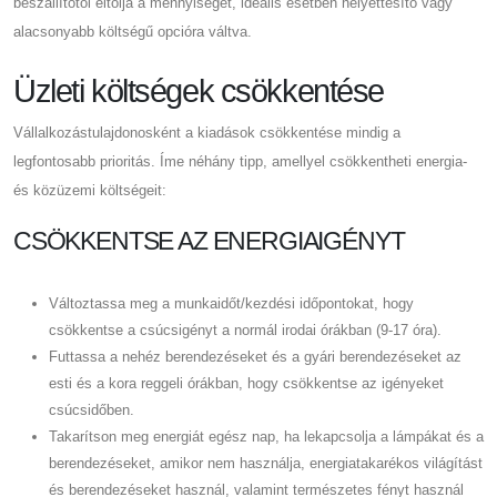
beszállítótól eltolja a mennyiséget, ideális esetben helyettesítő vagy
alacsonyabb költségű opcióra váltva.
Üzleti költségek csökkentése
Vállalkozástulajdonosként a kiadások csökkentése mindig a
legfontosabb prioritás. Íme néhány tipp, amellyel csökkentheti energia-
és közüzemi költségeit:
CSÖKKENTSE AZ ENERGIAIGÉNYT
Változtassa meg a munkaidőt/kezdési időpontokat, hogy
csökkentse a csúcsigényt a normál irodai órákban (9-17 óra).
Futtassa a nehéz berendezéseket és a gyári berendezéseket az
esti és a kora reggeli órákban, hogy csökkentse az igényeket
csúcsidőben.
Takarítson meg energiát egész nap, ha lekapcsolja a lámpákat és a
berendezéseket, amikor nem használja, energiatakarékos világítást
és berendezéseket használ, valamint természetes fényt használ