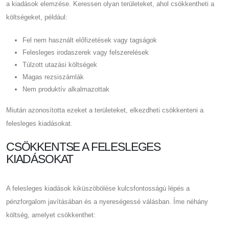
a kiadások elemzése. Keressen olyan területeket, ahol csökkentheti a
költségeket, például:
Fel nem használt előfizetések vagy tagságok
Felesleges irodaszerek vagy felszerelések
Túlzott utazási költségek
Magas rezsiszámlák
Nem produktív alkalmazottak
Miután azonosította ezeket a területeket, elkezdheti csökkenteni a
felesleges kiadásokat.
CSÖKKENTSE A FELESLEGES
KIADÁSOKAT
A felesleges kiadások kiküszöbölése kulcsfontosságú lépés a
pénzforgalom javításában és a nyereségessé válásban. Íme néhány
költség, amelyet csökkenthet: