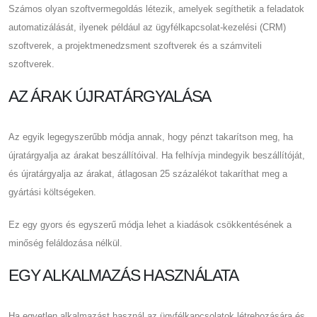
Számos olyan szoftvermegoldás létezik, amelyek segíthetik a feladatok
automatizálását, ilyenek például az ügyfélkapcsolat-kezelési (CRM)
szoftverek, a projektmenedzsment szoftverek és a számviteli
szoftverek.
AZ ÁRAK ÚJRATÁRGYALÁSA
Az egyik legegyszerűbb módja annak, hogy pénzt takarítson meg, ha
újratárgyalja az árakat beszállítóival. Ha felhívja mindegyik beszállítóját,
és újratárgyalja az árakat, átlagosan 25 százalékot takaríthat meg a
gyártási költségeken.
Ez egy gyors és egyszerű módja lehet a kiadások csökkentésének a
minőség feláldozása nélkül.
EGY ALKALMAZÁS HASZNÁLATA
Ha egyetlen alkalmazást használ az ügyfélkapcsolatok létrehozására és