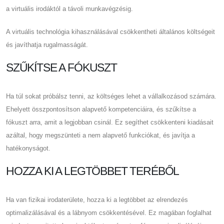
a virtuális irodáktól a távoli munkavégzésig.
A virtuális technológia kihasználásával csökkentheti általános költségeit
és javíthatja rugalmasságát.
SZŰKÍTSE A FÓKUSZT
Ha túl sokat próbálsz tenni, az költséges lehet a vállalkozásod számára.
Ehelyett összpontosítson alapvető kompetenciáira, és szűkítse a
fókuszt arra, amit a legjobban csinál. Ez segíthet csökkenteni kiadásait
azáltal, hogy megszünteti a nem alapvető funkciókat, és javítja a
hatékonyságot.
HOZZA KI A LEGTÖBBET TERÉBŐL
Ha van fizikai irodaterülete, hozza ki a legtöbbet az elrendezés
optimalizálásával és a lábnyom csökkentésével. Ez magában foglalhat