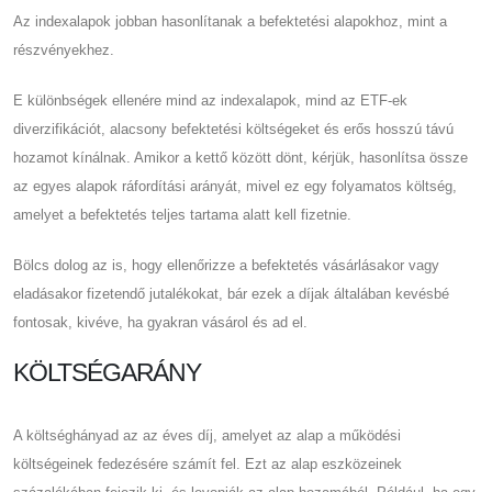
Az indexalapok jobban hasonlítanak a befektetési alapokhoz, mint a
részvényekhez.
E különbségek ellenére mind az indexalapok, mind az ETF-ek
diverzifikációt, alacsony befektetési költségeket és erős hosszú távú
hozamot kínálnak. Amikor a kettő között dönt, kérjük, hasonlítsa össze
az egyes alapok ráfordítási arányát, mivel ez egy folyamatos költség,
amelyet a befektetés teljes tartama alatt kell fizetnie.
Bölcs dolog az is, hogy ellenőrizze a befektetés vásárlásakor vagy
eladásakor fizetendő jutalékokat, bár ezek a díjak általában kevésbé
fontosak, kivéve, ha gyakran vásárol és ad el.
KÖLTSÉGARÁNY
A költséghányad az az éves díj, amelyet az alap a működési
költségeinek fedezésére számít fel. Ezt az alap eszközeinek