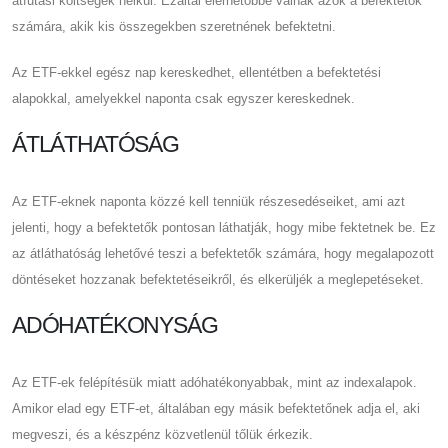
átfutási költségek nélkül. Ezáltal elérhetőbbé válnak azok a befektetők
számára, akik kis összegekben szeretnének befektetni.
Az ETF-ekkel egész nap kereskedhet, ellentétben a befektetési
alapokkal, amelyekkel naponta csak egyszer kereskednek.
ÁTLÁTHATÓSÁG
Az ETF-eknek naponta közzé kell tenniük részesedéseiket, ami azt
jelenti, hogy a befektetők pontosan láthatják, hogy mibe fektetnek be. Ez
az átláthatóság lehetővé teszi a befektetők számára, hogy megalapozott
döntéseket hozzanak befektetéseikről, és elkerüljék a meglepetéseket.
ADÓHATÉKONYSÁG
Az ETF-ek felépítésük miatt adóhatékonyabbak, mint az indexalapok.
Amikor elad egy ETF-et, általában egy másik befektetőnek adja el, aki
megveszi, és a készpénz közvetlenül tőlük érkezik.