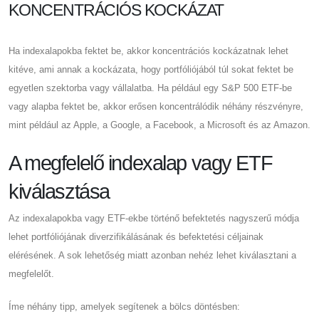
KONCENTRÁCIÓS KOCKÁZAT
Ha indexalapokba fektet be, akkor koncentrációs kockázatnak lehet
kitéve, ami annak a kockázata, hogy portfóliójából túl sokat fektet be
egyetlen szektorba vagy vállalatba. Ha például egy S&P 500 ETF-be
vagy alapba fektet be, akkor erősen koncentrálódik néhány részvényre,
mint például az Apple, a Google, a Facebook, a Microsoft és az Amazon.
A megfelelő indexalap vagy ETF
kiválasztása
Az indexalapokba vagy ETF-ekbe történő befektetés nagyszerű módja
lehet portfóliójának diverzifikálásának és befektetési céljainak
elérésének. A sok lehetőség miatt azonban nehéz lehet kiválasztani a
megfelelőt.
Íme néhány tipp, amelyek segítenek a bölcs döntésben: