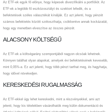
Az ETF-ek egyik fő előnye, hogy képesek diverzifikálni a portfóliót. Az
ETF-ek a legtöbb fő eszközosztályt és szektort lefedik, és a
befektetések széles választékát kínálják. Ez azt jelenti, hogy pénzét
számos befektetés között szétoszthatja, csökkentve annak kockázatát,
hogy egy menetben elveszítse az összes pénzét.
ALACSONY KÖLTSÉGŰ
Az ETF-ek a költségarány szempontjából nagyon olcsóak lehetnek.
Könnyen találhat olyan alapokat, amelyek évi befektetésének kevesebb,
mint 0,05%-a. Ez azt jelenti, hogy több pénzt tarthat meg, és hagyhatja,
hogy idővel növekedjen.
KERESKEDÉSI RUGALMASSÁG
Az ETF-ekkel úgy lehet kereskedni, mint a részvényekkel, ami azt
jelenti, hogy kis tételekben vásárolhatók meg külön dokumentáció és