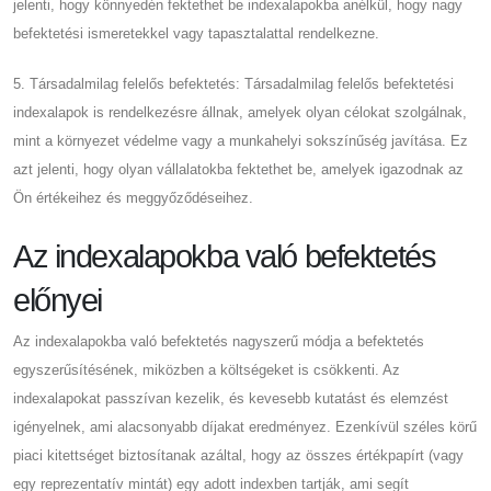
jelenti, hogy könnyedén fektethet be indexalapokba anélkül, hogy nagy
befektetési ismeretekkel vagy tapasztalattal rendelkezne.
5. Társadalmilag felelős befektetés: Társadalmilag felelős befektetési
indexalapok is rendelkezésre állnak, amelyek olyan célokat szolgálnak,
mint a környezet védelme vagy a munkahelyi sokszínűség javítása. Ez
azt jelenti, hogy olyan vállalatokba fektethet be, amelyek igazodnak az
Ön értékeihez és meggyőződéseihez.
Az indexalapokba való befektetés
előnyei
Az indexalapokba való befektetés nagyszerű módja a befektetés
egyszerűsítésének, miközben a költségeket is csökkenti. Az
indexalapokat passzívan kezelik, és kevesebb kutatást és elemzést
igényelnek, ami alacsonyabb díjakat eredményez. Ezenkívül széles körű
piaci kitettséget biztosítanak azáltal, hogy az összes értékpapírt (vagy
egy reprezentatív mintát) egy adott indexben tartják, ami segít