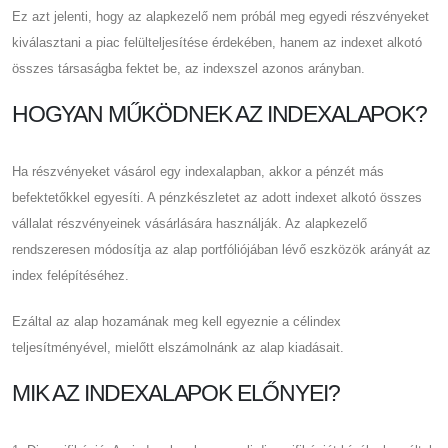
Ez azt jelenti, hogy az alapkezelő nem próbál meg egyedi részvényeket
kiválasztani a piac felülteljesítése érdekében, hanem az indexet alkotó
összes társaságba fektet be, az indexszel azonos arányban.
HOGYAN MŰKÖDNEK AZ INDEXALAPOK?
Ha részvényeket vásárol egy indexalapban, akkor a pénzét más
befektetőkkel egyesíti. A pénzkészletet az adott indexet alkotó összes
vállalat részvényeinek vásárlására használják. Az alapkezelő
rendszeresen módosítja az alap portfóliójában lévő eszközök arányát az
index felépítéséhez.
Ezáltal az alap hozamának meg kell egyeznie a célindex
teljesítményével, mielőtt elszámolnánk az alap kiadásait.
MIK AZ INDEXALAPOK ELŐNYEI?