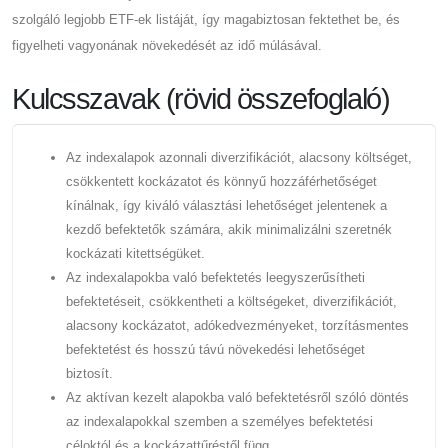
szolgáló legjobb ETF-ek listáját, így magabiztosan fektethet be, és
figyelheti vagyonának növekedését az idő múlásával.
Kulcsszavak (rövid összefoglaló)
Az indexalapok azonnali diverzifikációt, alacsony költséget,
csökkentett kockázatot és könnyű hozzáférhetőséget
kínálnak, így kiváló választási lehetőséget jelentenek a
kezdő befektetők számára, akik minimalizálni szeretnék
kockázati kitettségüket.
Az indexalapokba való befektetés leegyszerűsítheti
befektetéseit, csökkentheti a költségeket, diverzifikációt,
alacsony kockázatot, adókedvezményeket, torzításmentes
befektetést és hosszú távú növekedési lehetőséget
biztosít.
Az aktívan kezelt alapokba való befektetésről szóló döntés
az indexalapokkal szemben a személyes befektetési
céloktól és a kockázattűréstől függ.