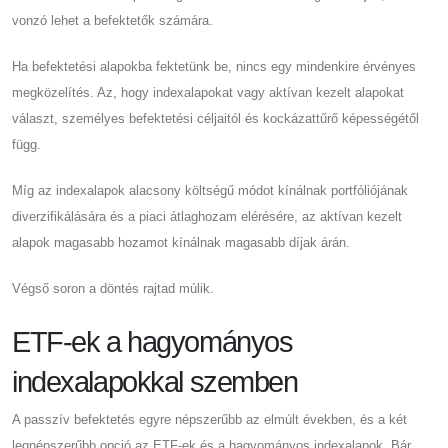
vonzó lehet a befektetők számára.
Ha befektetési alapokba fektetünk be, nincs egy mindenkire érvényes
megközelítés. Az, hogy indexalapokat vagy aktívan kezelt alapokat
választ, személyes befektetési céljaitól és kockázattűrő képességétől
függ.
Míg az indexalapok alacsony költségű módot kínálnak portfóliójának
diverzifikálására és a piaci átlaghozam elérésére, az aktívan kezelt
alapok magasabb hozamot kínálnak magasabb díjak árán.
Végső soron a döntés rajtad múlik.
ETF-ek a hagyományos
indexalapokkal szemben
A passzív befektetés egyre népszerűbb az elmúlt években, és a két
legnépszerűbb opció az ETF-ek és a hagyományos indexalapok. Bár