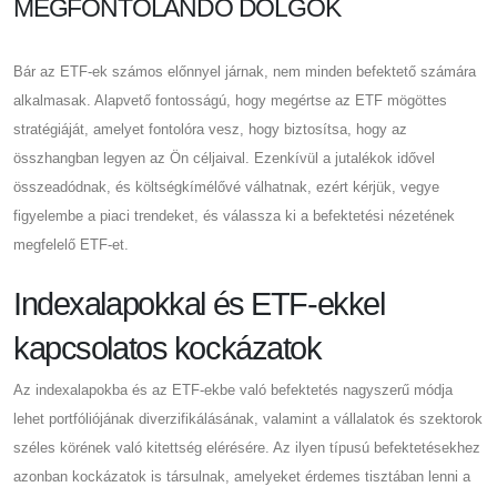
MEGFONTOLANDÓ DOLGOK
Bár az ETF-ek számos előnnyel járnak, nem minden befektető számára
alkalmasak. Alapvető fontosságú, hogy megértse az ETF mögöttes
stratégiáját, amelyet fontolóra vesz, hogy biztosítsa, hogy az
összhangban legyen az Ön céljaival. Ezenkívül a jutalékok idővel
összeadódnak, és költségkímélővé válhatnak, ezért kérjük, vegye
figyelembe a piaci trendeket, és válassza ki a befektetési nézetének
megfelelő ETF-et.
Indexalapokkal és ETF-ekkel
kapcsolatos kockázatok
Az indexalapokba és az ETF-ekbe való befektetés nagyszerű módja
lehet portfóliójának diverzifikálásának, valamint a vállalatok és szektorok
széles körének való kitettség elérésére. Az ilyen típusú befektetésekhez
azonban kockázatok is társulnak, amelyeket érdemes tisztában lenni a