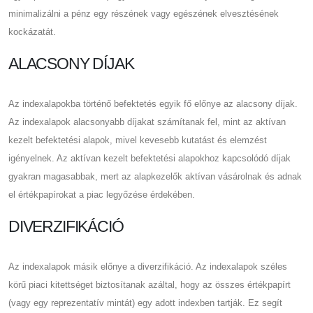
minimalizálni a pénz egy részének vagy egészének elvesztésének
kockázatát.
ALACSONY DÍJAK
Az indexalapokba történő befektetés egyik fő előnye az alacsony díjak.
Az indexalapok alacsonyabb díjakat számítanak fel, mint az aktívan
kezelt befektetési alapok, mivel kevesebb kutatást és elemzést
igényelnek. Az aktívan kezelt befektetési alapokhoz kapcsolódó díjak
gyakran magasabbak, mert az alapkezelők aktívan vásárolnak és adnak
el értékpapírokat a piac legyőzése érdekében.
DIVERZIFIKÁCIÓ
Az indexalapok másik előnye a diverzifikáció. Az indexalapok széles
körű piaci kitettséget biztosítanak azáltal, hogy az összes értékpapírt
(vagy egy reprezentatív mintát) egy adott indexben tartják. Ez segít