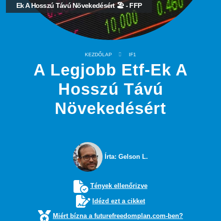
Ek A Hosszú Távú Növekedésért 🏖️ - FFP
KEZDŐLAP
IF1
A Legjobb Etf-Ek A
Hosszú Távú
Növekedésért
Írta: Gelson L.
Tények ellenőrizve
Idézd ezt a cikket
Miért bízna a futurefreedomplan.com-ben?