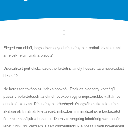
Eleged van abból, hogy olyan egyedi részvényeket próbálj kiválasztani,
amelyek felülmúlják a piacot?
Diverzifikált portfólióba szeretne fektetni, amely hosszú távú növekedést
biztosít?
Ne keressen tovább az indexalapoknál. Ezek az alacsony költségű,
passzív befektetések az elmúlt években egyre népszerűbbé váltak, és
ennek jó oka van. Részvények, kötvények és egyéb eszközök széles
skálájának kínálnak kitettséget, miközben minimalizálják a kockázatot
és maximalizálják a hozamot. De mivel rengeteg lehetőség van, nehéz
lehet tudni, hol kezdjem. Ezért összeállítottuk a hosszú távú növekedést