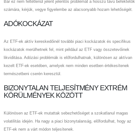
Bár ez nem feltétlenül jelent jelentős problémát a hosszú távú befektetők
számára, kérjük, vegye figyelembe az alacsonyabb hozam lehetőségét.
ADÓKOCKÁZAT
Az ETF-ek aktív kereskedőinél további piaci kockázatok és specifikus
kockázatok merülhetnek fel, mint például az ETF vagy összetevőinek
likviditása. Adózási problémák is előfordulhatnak, különösen az aktívan
kezelt ETF-ek esetében, amelyek nem minden esetben értékesítenek
természetbeni cserén keresztül.
BIZONYTALAN TELJESÍTMÉNY EXTRÉM
KÖRÜLMÉNYEK KÖZÖTT
Különösen az ETF-ek mutattak sebezhetőséget a szokatlanul magas
volatilitás idején. Ha nagy a piaci bizonytalanság, előfordulhat, hogy az
ETF-ek nem a várt módon teljesítenek.