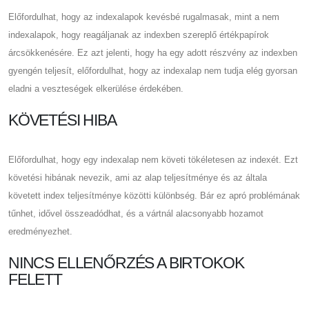
Előfordulhat, hogy az indexalapok kevésbé rugalmasak, mint a nem
indexalapok, hogy reagáljanak az indexben szereplő értékpapírok
árcsökkenésére. Ez azt jelenti, hogy ha egy adott részvény az indexben
gyengén teljesít, előfordulhat, hogy az indexalap nem tudja elég gyorsan
eladni a veszteségek elkerülése érdekében.
KÖVETÉSI HIBA
Előfordulhat, hogy egy indexalap nem követi tökéletesen az indexét. Ezt
követési hibának nevezik, ami az alap teljesítménye és az általa
követett index teljesítménye közötti különbség. Bár ez apró problémának
tűnhet, idővel összeadódhat, és a vártnál alacsonyabb hozamot
eredményezhet.
NINCS ELLENŐRZÉS A BIRTOKOK
FELETT