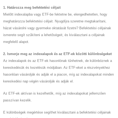
1. Határozza meg befektetési céljait
Mielőtt indexalapba vagy ETF-be fektetne be, elengedhetetlen, hogy
meghatározza befektetési céljait. Nyugdíjra szeretne megtakarítani,
házat vásárolni vagy gyermeke oktatását fizetni? Befektetési céljainak
ismerete segít szűkíteni a lehetőségeit, és kiválasztani a céljainak
megfelelő alapot.
2. Ismerje meg az indexalapok és az ETF-ek közötti különbségeket
Az indexalapok és az ETF-ek hasonlónak tűnhetnek, de különböznek a
kereskedésük és kezelésük módjában. Az ETF-eket a részvényekhez
hasonlóan vásárolják és adják el a piacon, míg az indexalapokat minden
kereskedési nap végén vásárolják és adják el.
Az ETF-ek aktívan is kezelhetők, míg az indexalapokat jellemzően
passzívan kezelik.
E különbségek megértése segíthet kiválasztani a befektetési céljainak