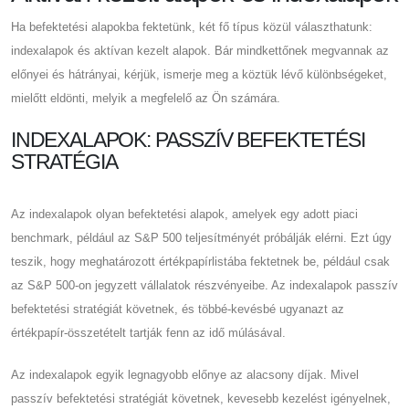
Ha befektetési alapokba fektetünk, két fő típus közül választhatunk:
indexalapok és aktívan kezelt alapok. Bár mindkettőnek megvannak az
előnyei és hátrányai, kérjük, ismerje meg a köztük lévő különbségeket,
mielőtt eldönti, melyik a megfelelő az Ön számára.
INDEXALAPOK: PASSZÍV BEFEKTETÉSI
STRATÉGIA
Az indexalapok olyan befektetési alapok, amelyek egy adott piaci
benchmark, például az S&P 500 teljesítményét próbálják elérni. Ezt úgy
teszik, hogy meghatározott értékpapírlistába fektetnek be, például csak
az S&P 500-on jegyzett vállalatok részvényeibe. Az indexalapok passzív
befektetési stratégiát követnek, és többé-kevésbé ugyanazt az
értékpapír-összetételt tartják fenn az idő múlásával.
Az indexalapok egyik legnagyobb előnye az alacsony díjak. Mivel
passzív befektetési stratégiát követnek, kevesebb kezelést igényelnek,