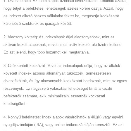
1. Diverzifikáció: Az indexalapok azonnali diverzifikációt kínálnak azáltal,
hogy tétjét a befektetési lehetőségek széles körére osztja. Azzal, hogy
az indexet alkotó összes vállalatba fektet be, megosztja kockázatát
különböző szektorok és iparágak között.
2. Alacsony költség: Az indexalapok díjai alacsonyabbak, mint az
aktívan kezelt alapoknak, mivel nincs aktív kezelő, aki fizetni kellene.
Ez azt jelenti, hogy több hozamot kell megtartania.
3. Csökkentett kockázat: Mivel az indexalapok célja, hogy az általuk
követett indexek azonos állományait tükrözzék, természetesen
diverzifikáltak, és így alacsonyabb kockázatot hordoznak, mint az egyes
részvények. Ez nagyszerű választási lehetőséget kínál a kezdő
befektetők számára, akik minimalizálni szeretnék kockázati
kitettségüket.
4. Könnyű befektetés: Index alapok vásárolhatók a 401(k) vagy egyéni
nyugdíjszámláján (IRA), vagy online brókerszámláján keresztül. Ez azt