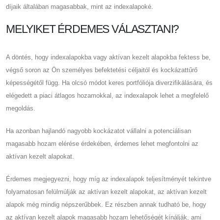
díjaik általában magasabbak, mint az indexalapoké.
MELYIKET ÉRDEMES VÁLASZTANI?
A döntés, hogy indexalapokba vagy aktívan kezelt alapokba fektess be,
végső soron az Ön személyes befektetési céljaitól és kockázattűrő
képességétől függ. Ha olcsó módot keres portfóliója diverzifikálására, és
elégedett a piaci átlagos hozamokkal, az indexalapok lehet a megfelelő
megoldás.
Ha azonban hajlandó nagyobb kockázatot vállalni a potenciálisan
magasabb hozam elérése érdekében, érdemes lehet megfontolni az
aktívan kezelt alapokat.
Érdemes megjegyezni, hogy míg az indexalapok teljesítményét tekintve
folyamatosan felülmúlják az aktívan kezelt alapokat, az aktívan kezelt
alapok még mindig népszerűbbek. Ez részben annak tudható be, hogy
az aktívan kezelt alapok magasabb hozam lehetőségét kínálják, ami