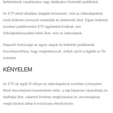
befektetések vásárlásakor vagy eladásakor fizetendő jutalékokat.
Az ETF-ekkel általában drágább kereskedni, mint az indexalapokkal,
mivel brókeren keresztül vásárolják és értékesítik őket. Egyes brókerek
azonban jutalékmentes ETF-ügyleteket kínálnak, ami
költséghatékonyabbá teheti őket, mint az indexalapok.
Alapvető fontosságú az egyes alapok és brókerek jutalékainak
összehasonlítása, hogy meghatározzuk, melyik opció a legjobb az Ön
számára.
KÉNYELEM
Az ETF-ek egyik fő előnye az indexalapokkal szemben a kényelem.
Mivel részvényként kereskednek velük, a nap folyamán vásárolhatja és
eladhatja őket, valamint limitáras megbízásokat és veszteségstop
megbízásokat adhat le kockázata ellenőrzésére.