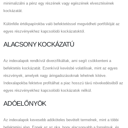
minimalizálni a pénz egy részének vagy egészének elvesztésének
kockázatát.
Különféle értékpapírokba való befektetéssel megvédheti portfólióját az
egyes részvényekhez kapcsolódó kockázatoktól.
ALACSONY KOCKÁZATÚ
Az indexalapok rendkívül diverzifikáltak, ami segít csökkenteni a
befektetés kockázatát. Ezenkívül kevésbé volatilisak, mint az egyes
részvények, amelyek nagy áringadozásoknak lehetnek kitéve.
Indexalapokba fektetve profitálhat a piac hosszú távú növekedéséből az
egyes részvényekhez kapcsolódó kockázatok nélkül.
ADÓELŐNYÖK
Az indexalapok kevesebb adóköteles bevételt termelnek, mint a többi
befektetési alap. Ennek az az oka, hogy alacsonyabb a forgalmuk, és