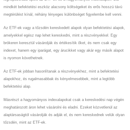
mindkét befektetési eszköz alacsony költségeket és erős hosszú távú
megtérülést kínál, néhány lényeges különbséget figyelembe kell venni.
Az ETF-ek vagy a tőzsdén kereskedett alapok olyan befektetési alapok,
amelyekkel egész nap lehet kereskedni, mint a részvényekkel. Egy
brókeren keresztül vásárolják és értékesítik őket, és nem csak egy
indexet, hanem egy iparágat, egy árucikket vagy akár egy másik alapot
is nyomon követhetnek.
Az ETF-ek jobban hasonlítanak a részvényekhez, mint a befektetési
alapokhoz, és rugalmasabbak és kényelmesebbek, mint a legtöbb
befektetési alap.
Másrészt a hagyományos indexalapokat csak a kereskedési nap végén
meghatározott áron lehet vásárolni és eladni. Ezeket közvetlenül az
alaptársaságtól vásárolják és adják el, és nem kereskednek velük olyan
tőzsdén, mint az ETF-ek.