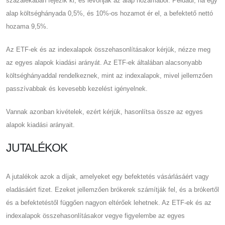
százalékában fejezik ki, és levonják az alap hozamából. Például, ha egy
alap költséghányada 0,5%, és 10%-os hozamot ér el, a befektető nettó
hozama 9,5%.
Az ETF-ek és az indexalapok összehasonlításakor kérjük, nézze meg
az egyes alapok kiadási arányát. Az ETF-ek általában alacsonyabb
költséghányaddal rendelkeznek, mint az indexalapok, mivel jellemzően
passzívabbak és kevesebb kezelést igényelnek.
Vannak azonban kivételek, ezért kérjük, hasonlítsa össze az egyes
alapok kiadási arányait.
JUTALÉKOK
A jutalékok azok a díjak, amelyeket egy befektetés vásárlásáért vagy
eladásáért fizet. Ezeket jellemzően brókerek számítják fel, és a brókertől
és a befektetéstől függően nagyon eltérőek lehetnek. Az ETF-ek és az
indexalapok összehasonlításakor vegye figyelembe az egyes