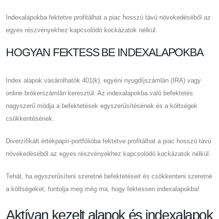
Indexalapokba fektetve profitálhat a piac hosszú távú növekedéséből az
egyes részvényekhez kapcsolódó kockázatok nélkül.
HOGYAN FEKTESS BE INDEXALAPOKBA
Index alapok vásárolhatók 401(k), egyéni nyugdíjszámlán (IRA) vagy
online brókerszámlán keresztül. Az indexalapokba való befektetés
nagyszerű módja a befektetések egyszerűsítésének és a költségek
csökkentésének.
Diverzifikált értékpapír-portfólióba fektetve profitálhat a piac hosszú távú
növekedéséből az egyes részvényekhez kapcsolódó kockázatok nélkül.
Tehát, ha egyszerűsíteni szeretné befektetéseit és csökkenteni szeretné
a költségeket, fontolja meg még ma, hogy fektessen indexalapokba!
Aktívan kezelt alapok és indexalapok