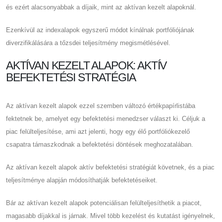
és ezért alacsonyabbak a díjaik, mint az aktívan kezelt alapoknál.
Ezenkívül az indexalapok egyszerű módot kínálnak portfóliójának
diverzifikálására a tőzsdei teljesítmény megismétlésével.
AKTÍVAN KEZELT ALAPOK: AKTÍV
BEFEKTETÉSI STRATÉGIA
Az aktívan kezelt alapok ezzel szemben változó értékpapírlistába
fektetnek be, amelyet egy befektetési menedzser választ ki. Céljuk a
piac felülteljesítése, ami azt jelenti, hogy egy élő portfóliókezelő
csapatra támaszkodnak a befektetési döntések meghozatalában.
Az aktívan kezelt alapok aktív befektetési stratégiát követnek, és a piac
teljesítménye alapján módosíthatják befektetéseiket.
Bár az aktívan kezelt alapok potenciálisan felülteljesíthetik a piacot,
magasabb díjakkal is járnak. Mivel több kezelést és kutatást igényelnek,