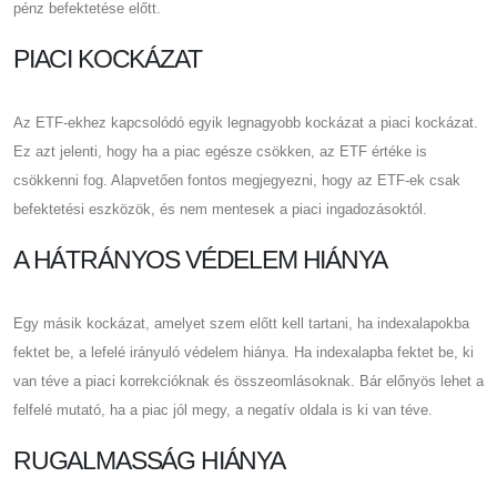
pénz befektetése előtt.
PIACI KOCKÁZAT
Az ETF-ekhez kapcsolódó egyik legnagyobb kockázat a piaci kockázat.
Ez azt jelenti, hogy ha a piac egésze csökken, az ETF értéke is
csökkenni fog. Alapvetően fontos megjegyezni, hogy az ETF-ek csak
befektetési eszközök, és nem mentesek a piaci ingadozásoktól.
A HÁTRÁNYOS VÉDELEM HIÁNYA
Egy másik kockázat, amelyet szem előtt kell tartani, ha indexalapokba
fektet be, a lefelé irányuló védelem hiánya. Ha indexalapba fektet be, ki
van téve a piaci korrekcióknak és összeomlásoknak. Bár előnyös lehet a
felfelé mutató, ha a piac jól megy, a negatív oldala is ki van téve.
RUGALMASSÁG HIÁNYA