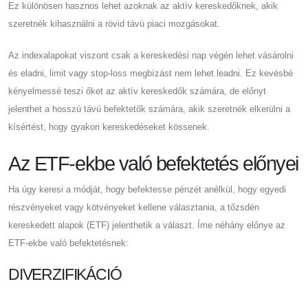
Ez különösen hasznos lehet azoknak az aktív kereskedőknek, akik
szeretnék kihasználni a rövid távú piaci mozgásokat.
Az indexalapokat viszont csak a kereskedési nap végén lehet vásárolni
és eladni, limit vagy stop-loss megbízást nem lehet leadni. Ez kevésbé
kényelmessé teszi őket az aktív kereskedők számára, de előnyt
jelenthet a hosszú távú befektetők számára, akik szeretnék elkerülni a
kísértést, hogy gyakori kereskedéseket kössenek.
Az ETF-ekbe való befektetés előnyei
Ha úgy keresi a módját, hogy befektesse pénzét anélkül, hogy egyedi
részvényeket vagy kötvényeket kellene választania, a tőzsdén
kereskedett alapok (ETF) jelenthetik a választ. Íme néhány előnye az
ETF-ekbe való befektetésnek:
DIVERZIFIKÁCIÓ