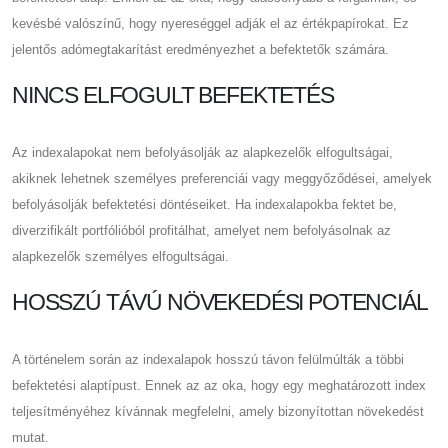
kevésbé valószínű, hogy nyereséggel adják el az értékpapírokat. Ez
jelentős adómegtakarítást eredményezhet a befektetők számára.
NINCS ELFOGULT BEFEKTETÉS
Az indexalapokat nem befolyásolják az alapkezelők elfogultságai,
akiknek lehetnek személyes preferenciái vagy meggyőződései, amelyek
befolyásolják befektetési döntéseiket. Ha indexalapokba fektet be,
diverzifikált portfólióból profitálhat, amelyet nem befolyásolnak az
alapkezelők személyes elfogultságai.
HOSSZÚ TÁVÚ NÖVEKEDÉSI POTENCIÁL
A történelem során az indexalapok hosszú távon felülmúlták a többi
befektetési alaptípust. Ennek az az oka, hogy egy meghatározott index
teljesítményéhez kívánnak megfelelni, amely bizonyítottan növekedést
mutat.