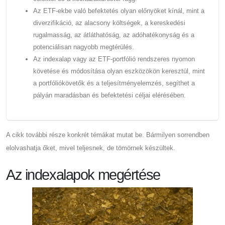
Az ETF-ekbe való befektetés olyan előnyöket kínál, mint a
diverzifikáció, az alacsony költségek, a kereskedési
rugalmasság, az átláthatóság, az adóhatékonyság és a
potenciálisan nagyobb megtérülés.
Az indexalap vagy az ETF-portfólió rendszeres nyomon
követése és módosítása olyan eszközökön keresztül, mint
a portfóliókövetők és a teljesítményelemzés, segíthet a
pályán maradásban és befektetési céljai elérésében.
A cikk további része konkrét témákat mutat be. Bármilyen sorrendben
elolvashatja őket, mivel teljesnek, de tömörnek készültek.
Az indexalapok megértése