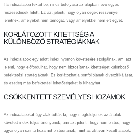
Ha indexalapba fektet be, nincs befolyása az alapban lévő egyes
részesedések felett. Ez azt jelenti, hogy olyan cégek részvényei
lehetnek, amelyeket nem támogat, vagy amelyekkel nem ért egyet.
KORLÁTOZOTT KITETTSÉG A
KÜLÖNBÖZŐ STRATÉGIÁKNAK
Az indexalapok egy adott index nyomon követésére szolgálnak, ami azt
jelenti, hogy előfordulhat, hogy nem biztosítanak kitettséget különböző
befektetési stratégiáknak. Ez korlátozhatja portfóliójának diverzifikálását,
és esetleg más befektetési lehetőségeket is kihagyhat.
CSÖKKENTETT SZEMÉLYES HOZAMOK
Az indexalapokat úgy alakították ki, hogy megfeleljenek az általuk
követett index teljesítményének, ami azt jelenti, hogy nem biztos, hogy
ugyanolyan szintű hozamot biztosítanak, mint az aktívan kezelt alapok.