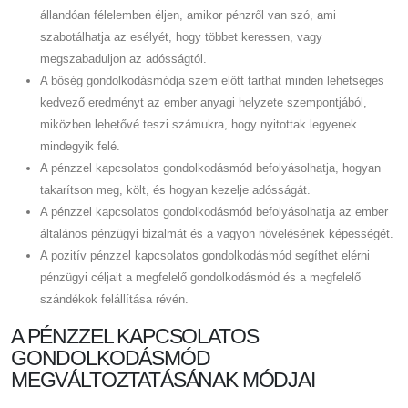
állandóan félelemben éljen, amikor pénzről van szó, ami
szabotálhatja az esélyét, hogy többet keressen, vagy
megszabaduljon az adósságtól.
A bőség gondolkodásmódja szem előtt tarthat minden lehetséges
kedvező eredményt az ember anyagi helyzete szempontjából,
miközben lehetővé teszi számukra, hogy nyitottak legyenek
mindegyik felé.
A pénzzel kapcsolatos gondolkodásmód befolyásolhatja, hogyan
takarítson meg, költ, és hogyan kezelje adósságát.
A pénzzel kapcsolatos gondolkodásmód befolyásolhatja az ember
általános pénzügyi bizalmát és a vagyon növelésének képességét.
A pozitív pénzzel kapcsolatos gondolkodásmód segíthet elérni
pénzügyi céljait a megfelelő gondolkodásmód és a megfelelő
szándékok felállítása révén.
A PÉNZZEL KAPCSOLATOS
GONDOLKODÁSMÓD
MEGVÁLTOZTATÁSÁNAK MÓDJAI