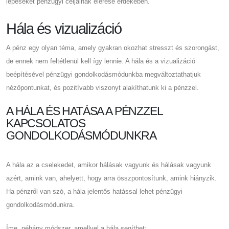
lépéseket pénzügyi céljainak elérése érdekében.
Hála és vizualizáció
A pénz egy olyan téma, amely gyakran okozhat stresszt és szorongást,
de ennek nem feltétlenül kell így lennie. A hála és a vizualizáció
beépítésével pénzügyi gondolkodásmódunkba megváltoztathatjuk
nézőpontunkat, és pozitívabb viszonyt alakíthatunk ki a pénzzel.
A HÁLA ÉS HATÁSA A PÉNZZEL
KAPCSOLATOS
GONDOLKODÁSMÓDUNKRA
A hála az a cselekedet, amikor hálásak vagyunk és hálásak vagyunk
azért, amink van, ahelyett, hogy arra összpontosítunk, amink hiányzik.
Ha pénzről van szó, a hála jelentős hatással lehet pénzügyi
gondolkodásmódunkra.
Íme, néhány módszer, amellyel a hála segíthet: