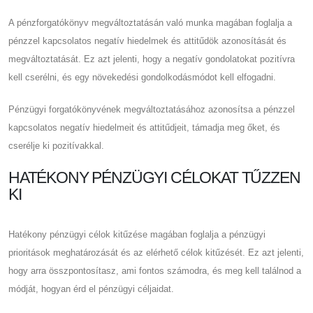
A pénzforgatókönyv megváltoztatásán való munka magában foglalja a
pénzzel kapcsolatos negatív hiedelmek és attitűdök azonosítását és
megváltoztatását. Ez azt jelenti, hogy a negatív gondolatokat pozitívra
kell cserélni, és egy növekedési gondolkodásmódot kell elfogadni.
Pénzügyi forgatókönyvének megváltoztatásához azonosítsa a pénzzel
kapcsolatos negatív hiedelmeit és attitűdjeit, támadja meg őket, és
cserélje ki pozitívakkal.
HATÉKONY PÉNZÜGYI CÉLOKAT TŰZZEN
KI
Hatékony pénzügyi célok kitűzése magában foglalja a pénzügyi
prioritások meghatározását és az elérhető célok kitűzését. Ez azt jelenti,
hogy arra összpontosítasz, ami fontos számodra, és meg kell találnod a
módját, hogyan érd el pénzügyi céljaidat.