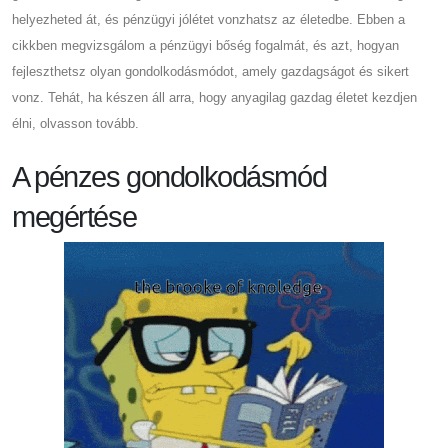
helyezheted át, és pénzügyi jólétet vonzhatsz az életedbe. Ebben a
cikkben megvizsgálom a pénzügyi bőség fogalmát, és azt, hogyan
fejleszthetsz olyan gondolkodásmódot, amely gazdagságot és sikert
vonz. Tehát, ha készen áll arra, hogy anyagilag gazdag életet kezdjen
élni, olvasson tovább.
A pénzes gondolkodásmód
megértése