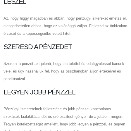
LESZEL
Az, hogy higgy magadban és abban, hogy pénzügyi sikereket érhetsz el,
elengedhetetlen ahhoz, hogy ez valósággá váljon. Fejleszd az önbizalom
érzését és a képességeidbe vetett hitet.
SZERESD A PÉNZEDET
Szeretni a pénzét azt jelenti, hogy tisztelettel és odafigyeléssel bánunk
vele, és úgy használjuk fel, hogy az összhangban álljon értékeivel és
prioritásaival.
LEGYEN JOBB PÉNZZEL
Pénzügyi ismereteinek fejlesztése és jobb pénzzel kapcsolatos
szokások kialakítása időt és erőfeszítést igényel, de a jutalom megéri.
Tegyen kötelezettséget amellett, hogy jobb legyen a pénzzel, és tegyen