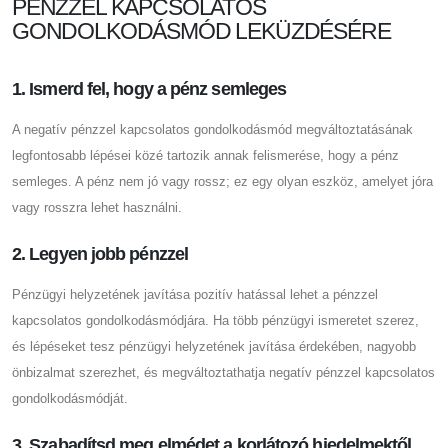
PÉNZZEL KAPCSOLATOS
GONDOLKODÁSMÓD LEKÜZDÉSÉRE
1. Ismerd fel, hogy a pénz semleges
A negatív pénzzel kapcsolatos gondolkodásmód megváltoztatásának
legfontosabb lépései közé tartozik annak felismerése, hogy a pénz
semleges. A pénz nem jó vagy rossz; ez egy olyan eszköz, amelyet jóra
vagy rosszra lehet használni.
2. Legyen jobb pénzzel
Pénzügyi helyzetének javítása pozitív hatással lehet a pénzzel
kapcsolatos gondolkodásmódjára. Ha több pénzügyi ismeretet szerez,
és lépéseket tesz pénzügyi helyzetének javítása érdekében, nagyobb
önbizalmat szerezhet, és megváltoztathatja negatív pénzzel kapcsolatos
gondolkodásmódját.
3. Szabadítsd meg elmédet a korlátozó hiedelmektől