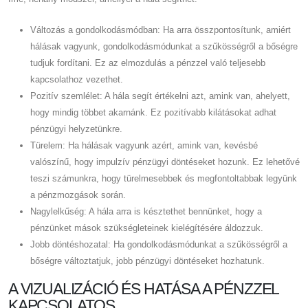
Változás a gondolkodásmódban: Ha arra összpontosítunk, amiért
hálásak vagyunk, gondolkodásmódunkat a szűkösségről a bőségre
tudjuk fordítani. Ez az elmozdulás a pénzzel való teljesebb
kapcsolathoz vezethet.
Pozitív szemlélet: A hála segít értékelni azt, amink van, ahelyett,
hogy mindig többet akarnánk. Ez pozitívabb kilátásokat adhat
pénzügyi helyzetünkre.
Türelem: Ha hálásak vagyunk azért, amink van, kevésbé
valószínű, hogy impulzív pénzügyi döntéseket hozunk. Ez lehetővé
teszi számunkra, hogy türelmesebbek és megfontoltabbak legyünk
a pénzmozgások során.
Nagylelkűség: A hála arra is késztethet bennünket, hogy a
pénzünket mások szükségleteinek kielégítésére áldozzuk.
Jobb döntéshozatal: Ha gondolkodásmódunkat a szűkösségről a
bőségre változtatjuk, jobb pénzügyi döntéseket hozhatunk.
A VIZUALIZÁCIÓ ÉS HATÁSA A PÉNZZEL
KAPCSOLATOS