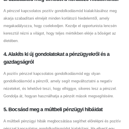
A pénzzel kapcsolatos pozitív gondolkodásmód kialakításához meg
akarja szabadítani elméjét minden korlátozó hiedelemtől, amely
megakadályozza, hogy cselekedjen. Kezdje el opportunista lencsén
keresztül nézni a világot, hogy teljes mértékben elérje a bőséget az
életében.
4. Alakíts ki új gondolatokat a pénzügyekről és a
gazdagságról
A pozitív pénzzel kapcsolatos gondolkodásmód egy olyan
gondolkodásmód a pénzről, amely segít megváltoztatni a negatív
nézeteket, és lehetővé teszi, hogy elhiggye, sikeres lesz a pénzzel.
Gondolja át, hogyan használhatja a pénzét mások megsegítésére.
5. Bocsásd meg a múltbeli pénzügyi hibáidat
A múltbeli pénzügyi hibák megbocsátása segíthet előrelépni és pozitív
pénzzel kapcsolatos gondolkodásmódot kialakítani. Ha elkerül egy