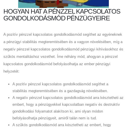
HOGYAN HAT A PÉNZZEL KAPCSOLATOS
GONDOLKODÁSMÓD PÉNZÜGYEIRE
A pozitív pénzzel kapcsolatos gondolkodásmód segíthet az egyéneknek
a pénzügyi stabilitás megteremtésében és a vagyon növelésében, míg a
negatív pénzzel kapcsolatos gondolkodásmód pénzügyi kihívásokhoz és
szűkös mentalitáshoz vezethet. Íme néhány mód, ahogyan a pénzzel
kapcsolatos gondolkodásmód befolyásolhatja az ember pénzügyi
helyzetét:
A pozitív pénzzel kapcsolatos gondolkodásmód segíthet a
stabilitás megteremtésében és a gazdagság növelésében.
A negatív pénzzel kapcsolatos gondolkodásmód arra késztetheti az
embert, hogy a pénzügyekkel kapcsolatban negatív és destruktív
gondolkodási folyamatot alakítson ki, ami olyan módon
befolyásolhatja pénzügyeit, amiről talán nem is tud.
A szűkös gondolkodásmód arra késztetheti az embert, hogy