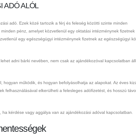
I ADÓ ALÓL
si adó. Ezek közé tartozik a férj és feleség közötti szinte minden
 minden pénz, amelyet közvetlenül egy oktatási intézménynek fizetnek 
özvetlenül egy egészségügyi intézménynek fizetnek az egészségügyi kö
lehet adni bárki nevében, nem csak az ajándékozóval kapcsolatban ál
l, hogyan működik, és hogyan befolyásolhatja az alapokat. Az éves kiz
elek felhasználásával elkerülheti a felesleges adófizetést, és hosszú táv
l, ha kérdése vagy aggálya van az ajándékozási adóval kapcsolatban.
-mentességek