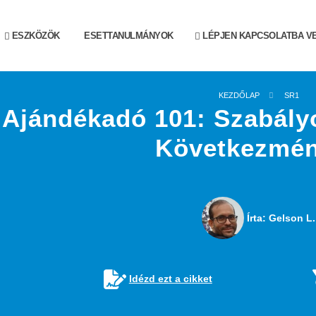
ESZKÖZÖK
ESETTANULMÁNYOK
LÉPJEN KAPCSOLATBA V
KEZDŐLAP
SR1
Ajándékadó 101: Szabály
Következmé
Írta: Gelson L.
Idézd ezt a cikket