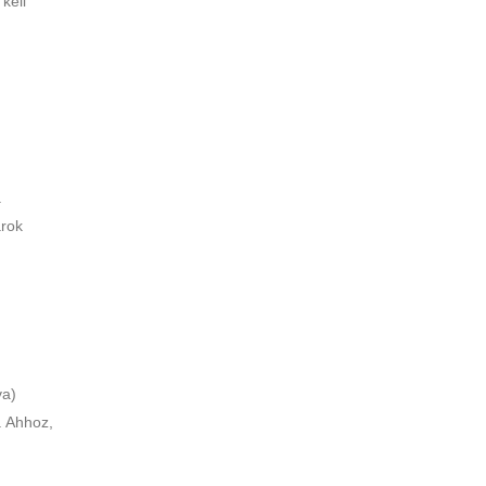
kell
a
árok
va)
. Ahhoz,