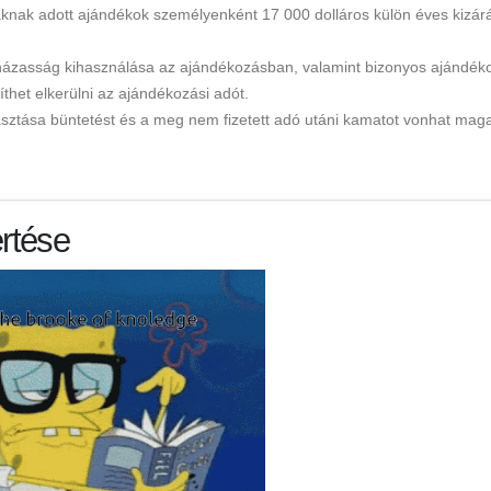
knak adott ajándékok személyenként 17 000 dolláros külön éves kizár
 házasság kihasználása az ajándékozásban, valamint bizonyos ajándék
het elkerülni az ajándékozási adót.
lasztása büntetést és a meg nem fizetett adó utáni kamatot vonhat mag
rtése