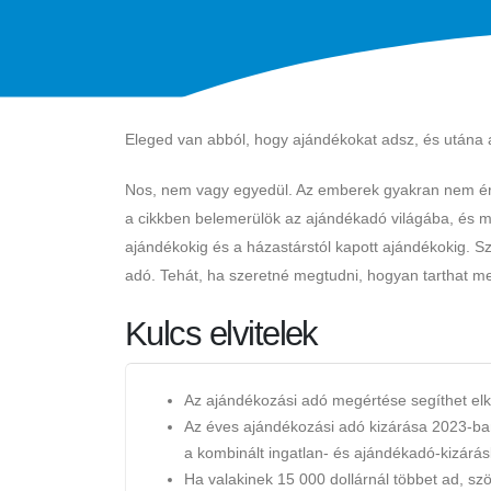
Eleged van abból, hogy ajándékokat adsz, és utána a
Nos, nem vagy egyedül. Az emberek gyakran nem értik
a cikkben belemerülök az ajándékadó világába, és m
ajándékokig és a házastárstól kapott ajándékokig. Sz
adó. Tehát, ha szeretné megtudni, hogyan tarthat m
Kulcs elvitelek
Az ajándékozási adó megértése segíthet elk
Az éves ajándékozási adó kizárása 2023-b
a kombinált ingatlan- és ajándékadó-kizárás
Ha valakinek 15 000 dollárnál többet ad, szö