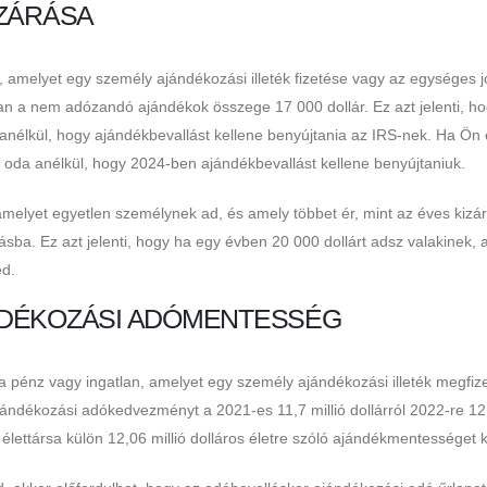
IZÁRÁSA
 amelyet egy személy ajándékozási illeték fizetése vagy az egységes j
an a nem adózandó ajándékok összege 17 000 dollár. Ez azt jelenti, h
 anélkül, hogy ajándékbevallást kellene benyújtania az IRS-nek. Ha Ön
 oda anélkül, hogy 2024-ben ajándékbevallást kellene benyújtaniuk.
melyet egyetlen személynek ad, és amely többet ér, mint az éves kizár
sba. Ez azt jelenti, hogy ha egy évben 20 000 dollárt adsz valakinek, 
ed.
NDÉKOZÁSI ADÓMENTESSÉG
 pénz vagy ingatlan, amelyet egy személy ajándékozási illeték megfiz
ajándékozási adókedvezményt a 2021-es 11,7 millió dollárról 2022-re 12
élettársa külön 12,06 millió dolláros életre szóló ajándékmentességet 