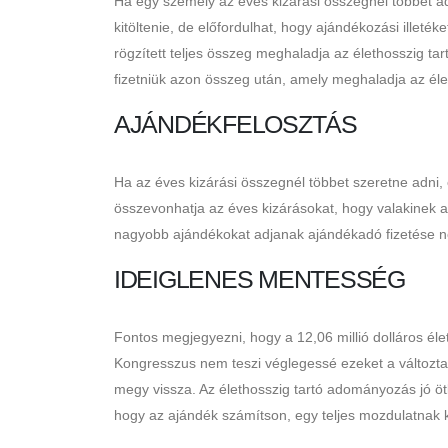
Ha egy személy az éves kizárási összegnél többet ad
kitöltenie, de előfordulhat, hogy ajándékozási illeté
rögzített teljes összeg meghaladja az élethosszig tar
fizetniük azon összeg után, amely meghaladja az él
AJÁNDÉKFELOSZTÁS
Ha az éves kizárási összegnél többet szeretne adni
összevonhatja az éves kizárásokat, hogy valakinek a
nagyobb ajándékokat adjanak ajándékadó fizetése né
IDEIGLENES MENTESSÉG
Fontos megjegyezni, hogy a 12,06 millió dolláros él
Kongresszus nem teszi véglegessé ezeket a változtatá
megy vissza. Az élethosszig tartó adományozás jó 
hogy az ajándék számítson, egy teljes mozdulatnak k