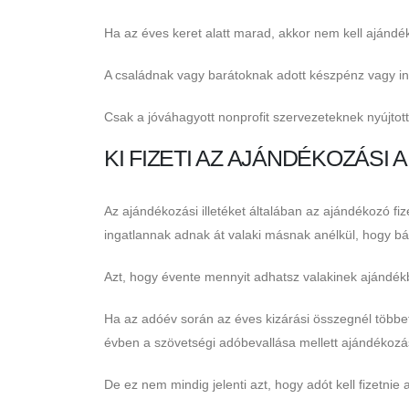
Ha az éves keret alatt marad, akkor nem kell ajándékoz
A családnak vagy barátoknak adott készpénz vagy i
Csak a jóváhagyott nonprofit szervezeteknek nyújto
KI FIZETI AZ AJÁNDÉKOZÁSI 
Az ajándékozási illetéket általában az ajándékozó f
ingatlannak adnak át valaki másnak anélkül, hogy b
Azt, hogy évente mennyit adhatsz valakinek ajándék
Ha az adóév során az éves kizárási összegnél több
évben a szövetségi adóbevallása mellett ajándékozási
De ez nem mindig jelenti azt, hogy adót kell fizetnie