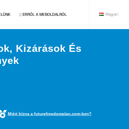
ELÜNK
ERRŐL A WEBOLDALRÓL
Magyar
ok, Kizárások És
nyek
Miért bízna a futurefreedomplan.com-ben?