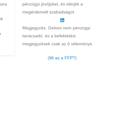
ásra
pénzügyi jövőjüket, és elérjék a
megérdemelt szabadságot.
ok
Megjegyzés: Gelson nem pénzügyi
a
tanácsadó, és a befektetési
megjegyzések csak az ő véleménye.
(
Mi az a FFP?
)