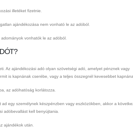
ási illetéket fizetnie.
ngatlan ajándékozása nem vonható le az adóból.
tt adományok vonhatók le az adóból.
ADÓT?
izeti. Az ajándékozási adó olyan szövetségi adó, amelyet pénznek vagy
ármit is kapnának cserébe, vagy a teljes összegnél kevesebbet kapnána
ba, az adóhatóság korlátozza.
et ad egy személynek készpénzben vagy eszközökben, akkor a követke
 adóbevallást kell benyújtania.
 az ajándékok után.