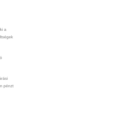
ki a
ltségek
ló
árási
on pénzt