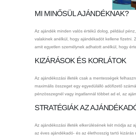
MI MINŐSÜL AJÁNDÉKNAK?
Az ajándék minden valós értékű dolog, például pénz,
valakinek anélkül, hogy ajándékadót kellene fizetni. 
amit egyetlen személynek adhatott anélkül, hogy értes
KIZÁRÁSOK ÉS KORLÁTOK
Az ajándékozási illeték csak a mentességek felhaszn
maximális összeget egy egyedülálló adófizető számár
pénzösszegnél vagy ingatlannál többet ad el, az aj
STRATÉGIÁK AZ AJÁNDÉKAD
Az ajándékozási illeték elkerülésének két módja az
az éves ajándékadó- és az élethosszig tartó kizárás 