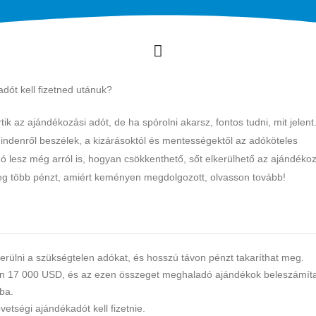
dót kell fizetned utánuk?
 az ajándékozási adót, de ha spórolni akarsz, fontos tudni, mit jelen
indenről beszélek, a kizárásoktól és mentességektől az adóköteles
ó lesz még arról is, hogyan csökkenthető, sőt elkerülhető az ajándékoz
eg több pénzt, amiért keményen megdolgozott, olvasson tovább!
erülni a szükségtelen adókat, és hosszú távon pénzt takaríthat meg.
an 17 000 USD, és az ezen összeget meghaladó ajándékok beleszámít
ba.
vetségi ajándékadót kell fizetnie.