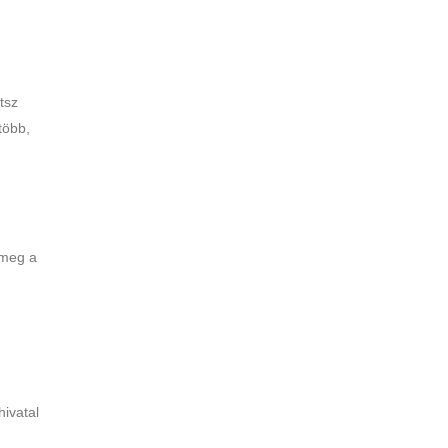
tsz
több,
 meg a
ivatal