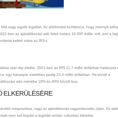
 föld vagy egyéb ingatlan. Az adóhivatal korlátozza, hogy mennyit adha
2022-ben az ajándékozási adó felső határa 16 000 dollár volt, ami a leg
ítenie kellett volna az IRS-t.
álása után lép életbe. 2021-ben az IRS 11,7 millió dollárban határozta
a, egy házaspár esetében pedig 23,4 millió dollárban. Ha ennél a
ándékozási adó mértéke 18% és 40% között lesz.
Ó ELKERÜLÉSÉRE
 ajándék megosztása, vagy az ajándékozás vagyonkezelés útján. Az adóh
miatt nem tud bejutni a legtöbb ember cukorkás ételeibe.