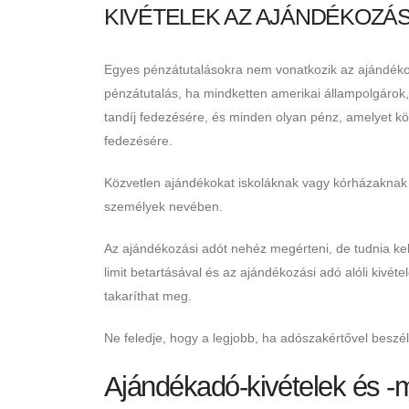
KIVÉTELEK AZ AJÁNDÉKOZÁS
Egyes pénzátutalásokra nem vonatkozik az ajándékozá
pénzátutalás, ha mindketten amerikai állampolgárok,
tandíj fedezésére, és minden olyan pénz, amelyet k
fedezésére.
Közvetlen ajándékokat iskoláknak vagy kórházaknak 
személyek nevében.
Az ajándékozási adót nehéz megérteni, de tudnia kel
limit betartásával és az ajándékozási adó alóli kivét
takaríthat meg.
Ne feledje, hogy a legjobb, ha adószakértővel beszé
Ajándékadó-kivételek és 