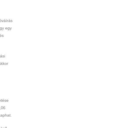
óváírás
ogy egy
 és
ási
akkor
etése
,06
kaphat.