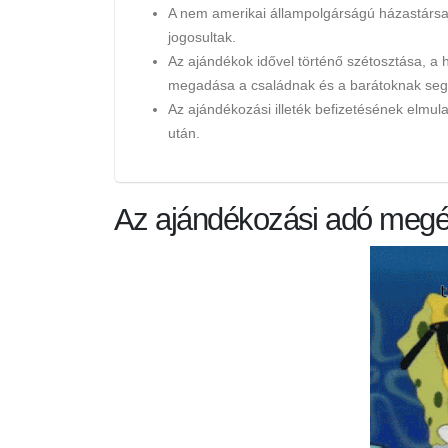
A nem amerikai állampolgárságú házastársa
jogosultak.
Az ajándékok idővel történő szétosztása, a
megadása a családnak és a barátoknak segít
Az ajándékozási illeték befizetésének elmu
után.
Az ajándékozási adó megé