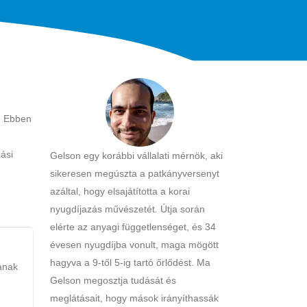
t. Ebben
ási
Gelson egy korábbi vállalati mérnök, aki
sikeresen megúszta a patkányversenyt
azáltal, hogy elsajátította a korai
nyugdíjazás művészetét. Útja során
elérte az anyagi függetlenséget, és 34
évesen nyugdíjba vonult, maga mögött
hagyva a 9-től 5-ig tartó őrlődést. Ma
anak
Gelson megosztja tudását és
meglátásait, hogy mások irányíthassák