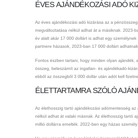
ÉVES AJÁNDÉKOZÁSI ADÓ K
Az éves ajándékozási adó kizárása az a pénzösszeg,
megváltoztatása nélkül adhat át a másiknak. 2023-b
év alatt akár 17 000 dollárt is adhat egy személynek
partnere házasok, 2023-ban 17 000 dollárt adhatnak
Fontos észben tartani, hogy minden olyan ajándék, a
összeg, beleszámít az ingatlan- és ajándékadó-kizárá
ebből az összegből 3 000 dollár után adót kell fizetn
ÉLETTARTAMRA SZÓLÓ AJÁ
Az élethosszig tartó ajándékozási adómentesség az a
nélkül adhat át valaki másnak. Az élethosszig tartó 
millió dollárra emelték. 2022-ben egy házas személy 