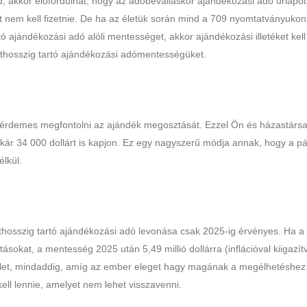
, akkor előfordulhat, hogy az adóbevalláskor ajándékozási adó űrlapot 
ket nem kell fizetnie. De ha az életük során mind a 709 nyomtatványukon
tó ajándékozási adó alóli mentességet, akkor ajándékozási illetéket kell
ethosszig tartó ajándékozási adómentességüket.
, érdemes megfontolni az ajándék megosztását. Ezzel Ön és házastárs
kár 34 000 dollárt is kapjon. Ez egy nagyszerű módja annak, hogy a p
lkül.
ethosszig tartó ajándékozási adó levonása csak 2025-ig érvényes. Ha a
sokat, a mentesség 2025 után 5,49 millió dollárra (inflációval kiigazít
ötlet, mindaddig, amíg az ember eleget hagy magának a megélhetéshez
ell lennie, amelyet nem lehet visszavenni.