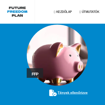
KEZDŐLAP
ÚTMUTATÓK
FFP
Tények ellenőrizve