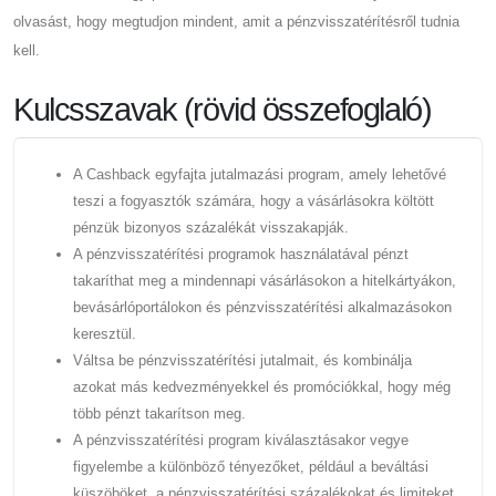
olvasást, hogy megtudjon mindent, amit a pénzvisszatérítésről tudnia
kell.
Kulcsszavak (rövid összefoglaló)
A Cashback egyfajta jutalmazási program, amely lehetővé
teszi a fogyasztók számára, hogy a vásárlásokra költött
pénzük bizonyos százalékát visszakapják.
A pénzvisszatérítési programok használatával pénzt
takaríthat meg a mindennapi vásárlásokon a hitelkártyákon,
bevásárlóportálokon és pénzvisszatérítési alkalmazásokon
keresztül.
Váltsa be pénzvisszatérítési jutalmait, és kombinálja
azokat más kedvezményekkel és promóciókkal, hogy még
több pénzt takarítson meg.
A pénzvisszatérítési program kiválasztásakor vegye
figyelembe a különböző tényezőket, például a beváltási
küszöböket, a pénzvisszatérítési százalékokat és limiteket,