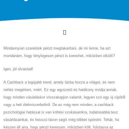
Mindannyian szeretünk pénzt megtakarítani, de mi lenne, ha azt
mondanám, hogy ténylegesen pénzt is kereshet, miközben elkölti?
Igen, jól olvastad!
A Cashback a legújabb trend, amely lázba hozza a világot, és nem
nehéz megérteni, miért. Ez egy egyszerű és hatékony módja annak,
hogy minden vásárláskor visszakapjon valamit, legyen szó egy új cipőről
vagy a heti élelmiszerboltról. De ez még nem minden; a cashback
pszichológiai hatással is van költési szokásainkra, tudatosabbá tesz
vásárlásainkat, és hosszú távon segít még többet spórolni. Tehát, ha
készen áll arra, hogy pénzt keressen, miközben költ, folytassa az