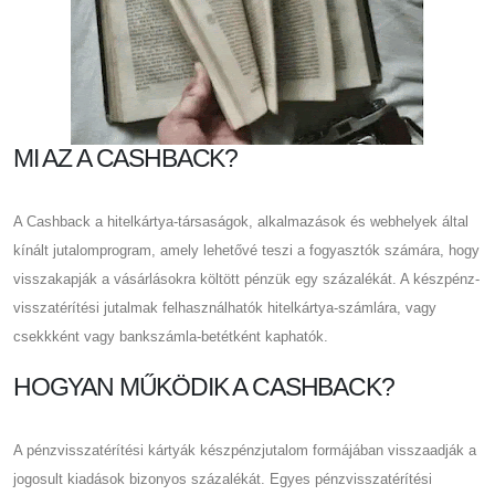
MI AZ A CASHBACK?
A Cashback a hitelkártya-társaságok, alkalmazások és webhelyek által
kínált jutalomprogram, amely lehetővé teszi a fogyasztók számára, hogy
visszakapják a vásárlásokra költött pénzük egy százalékát. A készpénz-
visszatérítési jutalmak felhasználhatók hitelkártya-számlára, vagy
csekkként vagy bankszámla-betétként kaphatók.
HOGYAN MŰKÖDIK A CASHBACK?
A pénzvisszatérítési kártyák készpénzjutalom formájában visszaadják a
jogosult kiadások bizonyos százalékát. Egyes pénzvisszatérítési