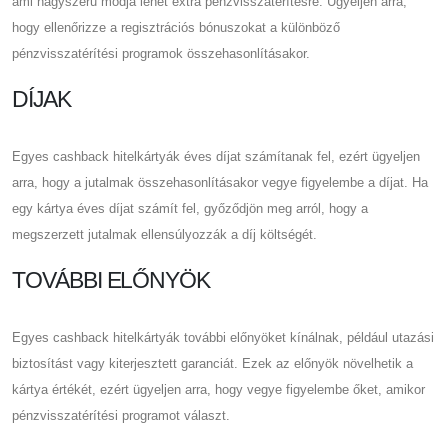
ami nagyszerű módja lehet extra pénzvisszatérítésre. Ügyeljen arra,
hogy ellenőrizze a regisztrációs bónuszokat a különböző
pénzvisszatérítési programok összehasonlításakor.
DÍJAK
Egyes cashback hitelkártyák éves díjat számítanak fel, ezért ügyeljen
arra, hogy a jutalmak összehasonlításakor vegye figyelembe a díjat. Ha
egy kártya éves díjat számít fel, győződjön meg arról, hogy a
megszerzett jutalmak ellensúlyozzák a díj költségét.
TOVÁBBI ELŐNYÖK
Egyes cashback hitelkártyák további előnyöket kínálnak, például utazási
biztosítást vagy kiterjesztett garanciát. Ezek az előnyök növelhetik a
kártya értékét, ezért ügyeljen arra, hogy vegye figyelembe őket, amikor
pénzvisszatérítési programot választ.