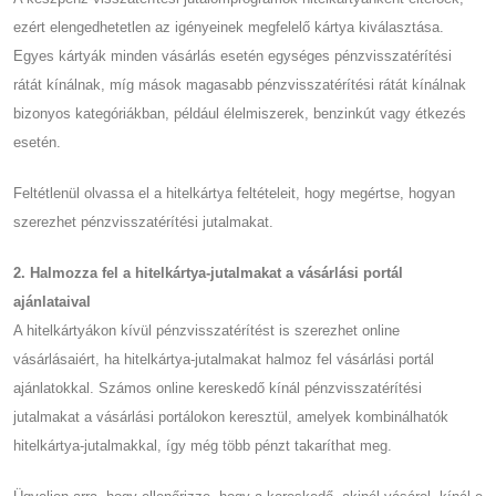
ezért elengedhetetlen az igényeinek megfelelő kártya kiválasztása.
Egyes kártyák minden vásárlás esetén egységes pénzvisszatérítési
rátát kínálnak, míg mások magasabb pénzvisszatérítési rátát kínálnak
bizonyos kategóriákban, például élelmiszerek, benzinkút vagy étkezés
esetén.
Feltétlenül olvassa el a hitelkártya feltételeit, hogy megértse, hogyan
szerezhet pénzvisszatérítési jutalmakat.
2. Halmozza fel a hitelkártya-jutalmakat a vásárlási portál
ajánlataival
A hitelkártyákon kívül pénzvisszatérítést is szerezhet online
vásárlásaiért, ha hitelkártya-jutalmakat halmoz fel vásárlási portál
ajánlatokkal. Számos online kereskedő kínál pénzvisszatérítési
jutalmakat a vásárlási portálokon keresztül, amelyek kombinálhatók
hitelkártya-jutalmakkal, így még több pénzt takaríthat meg.