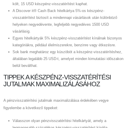
költ, 15 USD készpénz-visszatérítést kaphat.
A Discover it® Cash Back hitelkártya 5%-os készpénz-
visszatérítést biztosít a mindennapi vásárlások után különböző
helyeken negyedévente, legfeljebb negyedéves 1500 USD
vásárlásig.
Egyes hitelkártyák 5% készpénz-visszatérítést kínálnak bizonyos
kategóriákra, például élelmiszerekre, benzinre vagy étkezésre.
Sok bank meghatároz egy küszöböt a készpénz-visszatérítéshez,
általában legalább 25 USD-t, amelyet minden kimutatási időszakon
belül beválthat.
TIPPEK A KÉSZPÉNZ-VISSZATÉRÍTÉSI
JUTALMAK MAXIMALIZÁLÁSÁHOZ
A pénzvisszatérítési jutalmak maximalizálása érdekében vegye
figyelembe a következő tippeket:
Válasszon olyan pénzvisszatérítési hitelkártyát, amely a
legmagasabb százalékos készpénz-visszatérítést kínálja