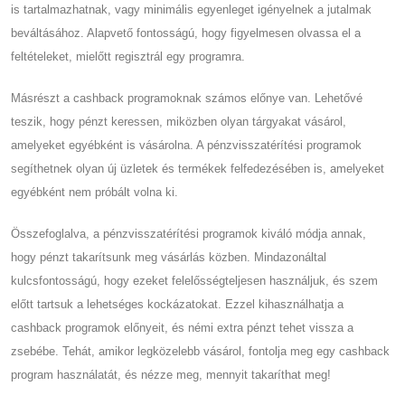
is tartalmazhatnak, vagy minimális egyenleget igényelnek a jutalmak
beváltásához. Alapvető fontosságú, hogy figyelmesen olvassa el a
feltételeket, mielőtt regisztrál egy programra.
Másrészt a cashback programoknak számos előnye van. Lehetővé
teszik, hogy pénzt keressen, miközben olyan tárgyakat vásárol,
amelyeket egyébként is vásárolna. A pénzvisszatérítési programok
segíthetnek olyan új üzletek és termékek felfedezésében is, amelyeket
egyébként nem próbált volna ki.
Összefoglalva, a pénzvisszatérítési programok kiváló módja annak,
hogy pénzt takarítsunk meg vásárlás közben. Mindazonáltal
kulcsfontosságú, hogy ezeket felelősségteljesen használjuk, és szem
előtt tartsuk a lehetséges kockázatokat. Ezzel kihasználhatja a
cashback programok előnyeit, és némi extra pénzt tehet vissza a
zsebébe. Tehát, amikor legközelebb vásárol, fontolja meg egy cashback
program használatát, és nézze meg, mennyit takaríthat meg!