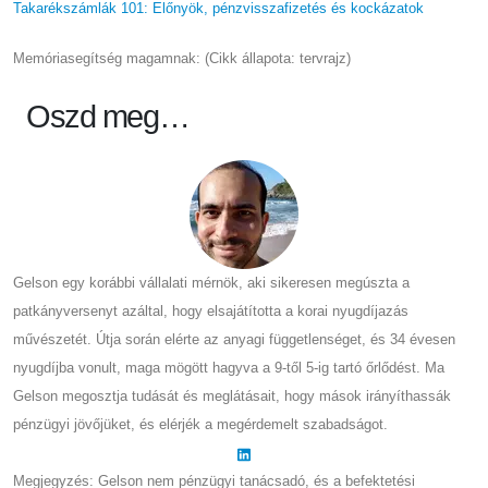
Takarékszámlák 101: Előnyök, pénzvisszafizetés és kockázatok
Memóriasegítség magamnak: (Cikk állapota: tervrajz)
Oszd meg…
Gelson egy korábbi vállalati mérnök, aki sikeresen megúszta a
patkányversenyt azáltal, hogy elsajátította a korai nyugdíjazás
művészetét. Útja során elérte az anyagi függetlenséget, és 34 évesen
nyugdíjba vonult, maga mögött hagyva a 9-től 5-ig tartó őrlődést. Ma
Gelson megosztja tudását és meglátásait, hogy mások irányíthassák
pénzügyi jövőjüket, és elérjék a megérdemelt szabadságot.
Megjegyzés: Gelson nem pénzügyi tanácsadó, és a befektetési