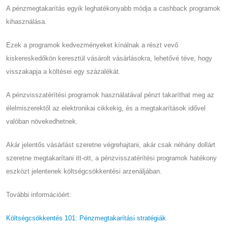
A pénzmegtakarítás egyik leghatékonyabb módja a cashback programok
kihasználása.
Ezek a programok kedvezményeket kínálnak a részt vevő
kiskereskedőkön keresztül vásárolt vásárlásokra, lehetővé téve, hogy
visszakapja a költései egy százalékát.
A pénzvisszatérítési programok használatával pénzt takaríthat meg az
élelmiszerektől az elektronikai cikkekig, és a megtakarítások idővel
valóban növekedhetnek.
Akár jelentős vásárlást szeretne végrehajtani, akár csak néhány dollárt
szeretne megtakarítani itt-ott, a pénzvisszatérítési programok hatékony
eszközt jelentenek költségcsökkentési arzenáljában.
További információért:
Költségcsökkentés 101: Pénzmegtakarítási stratégiák