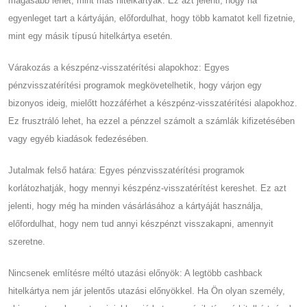
magasabb lehet, mint más hitelkártyák. Ez azt jelenti, hogy ha
egyenleget tart a kártyáján, előfordulhat, hogy több kamatot kell fizetnie,
mint egy másik típusú hitelkártya esetén.
Várakozás a készpénz-visszatérítési alapokhoz: Egyes
pénzvisszatérítési programok megkövetelhetik, hogy várjon egy
bizonyos ideig, mielőtt hozzáférhet a készpénz-visszatérítési alapokhoz.
Ez frusztráló lehet, ha ezzel a pénzzel számolt a számlák kifizetésében
vagy egyéb kiadások fedezésében.
Jutalmak felső határa: Egyes pénzvisszatérítési programok
korlátozhatják, hogy mennyi készpénz-visszatérítést kereshet. Ez azt
jelenti, hogy még ha minden vásárlásához a kártyáját használja,
előfordulhat, hogy nem tud annyi készpénzt visszakapni, amennyit
szeretne.
Nincsenek említésre méltó utazási előnyök: A legtöbb cashback
hitelkártya nem jár jelentős utazási előnyökkel. Ha Ön olyan személy,