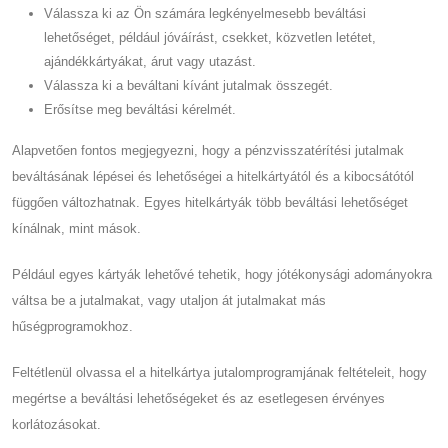
Válassza ki az Ön számára legkényelmesebb beváltási
lehetőséget, például jóváírást, csekket, közvetlen letétet,
ajándékkártyákat, árut vagy utazást.
Válassza ki a beváltani kívánt jutalmak összegét.
Erősítse meg beváltási kérelmét.
Alapvetően fontos megjegyezni, hogy a pénzvisszatérítési jutalmak
beváltásának lépései és lehetőségei a hitelkártyától és a kibocsátótól
függően változhatnak. Egyes hitelkártyák több beváltási lehetőséget
kínálnak, mint mások.
Például egyes kártyák lehetővé tehetik, hogy jótékonysági adományokra
váltsa be a jutalmakat, vagy utaljon át jutalmakat más
hűségprogramokhoz.
Feltétlenül olvassa el a hitelkártya jutalomprogramjának feltételeit, hogy
megértse a beváltási lehetőségeket és az esetlegesen érvényes
korlátozásokat.