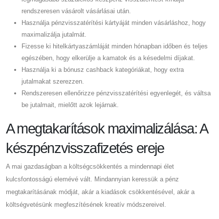
rendszeresen vásárolt vásárlásai után.
Használja pénzvisszatérítési kártyáját minden vásárláshoz, hogy
maximalizálja jutalmát.
Fizesse ki hitelkártyaszámláját minden hónapban időben és teljes
egészében, hogy elkerülje a kamatok és a késedelmi díjakat.
Használja ki a bónusz cashback kategóriákat, hogy extra
jutalmakat szerezzen.
Rendszeresen ellenőrizze pénzvisszatérítési egyenlegét, és váltsa
be jutalmait, mielőtt azok lejárnak.
A megtakarítások maximalizálása: A
készpénzvisszafizetés ereje
A mai gazdaságban a költségcsökkentés a mindennapi élet
kulcsfontosságú elemévé vált. Mindannyian keressük a pénz
megtakarításának módját, akár a kiadások csökkentésével, akár a
költségvetésünk megfeszítésének kreatív módszereivel.