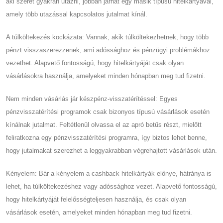
aki szeret gyakran utazni, jobban járhat egy másik típusú hitelkártyával,
amely több utazással kapcsolatos jutalmat kínál.
A túlköltekezés kockázata: Vannak, akik túlköltekezhetnek, hogy több
pénzt visszaszerezzenek, ami adóssághoz és pénzügyi problémákhoz
vezethet. Alapvető fontosságú, hogy hitelkártyáját csak olyan
vásárlásokra használja, amelyeket minden hónapban meg tud fizetni.
Nem minden vásárlás jár készpénz-visszatérítéssel: Egyes
pénzvisszatérítési programok csak bizonyos típusú vásárlások esetén
kínálnak jutalmat. Feltétlenül olvassa el az apró betűs részt, mielőtt
feliratkozna egy pénzvisszatérítési programra, így biztos lehet benne,
hogy jutalmakat szerezhet a leggyakrabban végrehajtott vásárlások után.
Kényelem: Bár a kényelem a cashback hitelkártyák előnye, hátránya is
lehet, ha túlköltekezéshez vagy adóssághoz vezet. Alapvető fontosságú,
hogy hitelkártyáját felelősségteljesen használja, és csak olyan
vásárlások esetén, amelyeket minden hónapban meg tud fizetni.