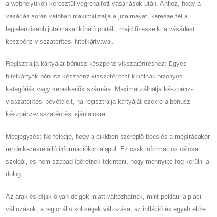
a webhelyükön keresztül végrehajtott vásárlások után. Ahhoz, hogy a
vásárlás során valóban maximalizálja a jutalmakat, keresse fel a
legjelentősebb jutalmakat kínáló portált, majd fizesse ki a vásárlást
készpénz-visszatérítési hitelkártyával.
Regisztrálja kártyáját bónusz készpénz-visszatérítéshez: Egyes
hitelkártyák bónusz készpénz-visszatérítést kínálnak bizonyos
kategóriák vagy kereskedők számára. Maximalizálhatja készpénz-
visszatérítési bevételeit, ha regisztrálja kártyáját ezekre a bónusz
készpénz-visszatérítési ajánlatokra.
Megjegyzés: Ne feledje, hogy a cikkben szereplő becslés a megírásakor
rendelkezésre álló információkon alapul. Ez csak információs célokat
szolgál, és nem szabad ígéretnek tekinteni, hogy mennyibe fog kerülni a
dolog.
Az árak és díjak olyan dolgok miatt változhatnak, mint például a piaci
változások, a regionális költségek változása, az infláció és egyéb előre