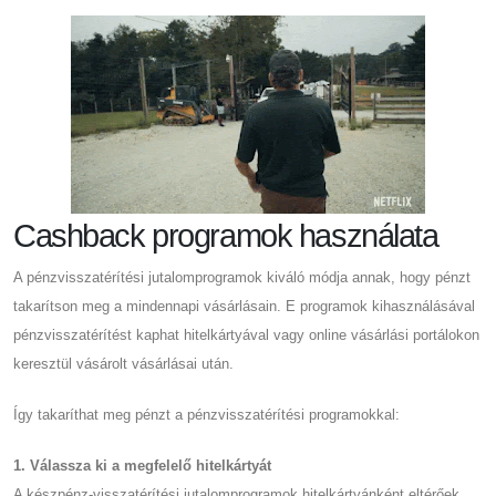
Cashback programok használata
A pénzvisszatérítési jutalomprogramok kiváló módja annak, hogy pénzt
takarítson meg a mindennapi vásárlásain. E programok kihasználásával
pénzvisszatérítést kaphat hitelkártyával vagy online vásárlási portálokon
keresztül vásárolt vásárlásai után.
Így takaríthat meg pénzt a pénzvisszatérítési programokkal:
1. Válassza ki a megfelelő hitelkártyát
A készpénz-visszatérítési jutalomprogramok hitelkártyánként eltérőek,