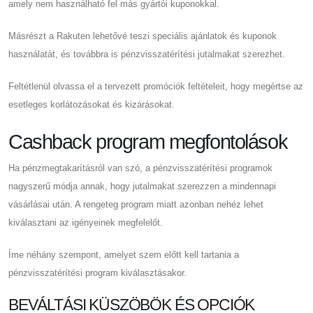
amely nem használható fel más gyártói kuponokkal.
Másrészt a Rakuten lehetővé teszi speciális ajánlatok és kuponok
használatát, és továbbra is pénzvisszatérítési jutalmakat szerezhet.
Feltétlenül olvassa el a tervezett promóciók feltételeit, hogy megértse az
esetleges korlátozásokat és kizárásokat.
Cashback program megfontolások
Ha pénzmegtakarításról van szó, a pénzvisszatérítési programok
nagyszerű módja annak, hogy jutalmakat szerezzen a mindennapi
vásárlásai után. A rengeteg program miatt azonban nehéz lehet
kiválasztani az igényeinek megfelelőt.
Íme néhány szempont, amelyet szem előtt kell tartania a
pénzvisszatérítési program kiválasztásakor.
BEVÁLTÁSI KÜSZÖBÖK ÉS OPCIÓK