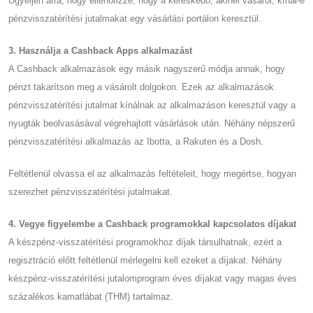
Ügyeljen arra, hogy ellenőrizze, hogy a kereskedő, akinél vásárol, kínál-e
pénzvisszatérítési jutalmakat egy vásárlási portálon keresztül.
3. Használja a Cashback Apps alkalmazást
A Cashback alkalmazások egy másik nagyszerű módja annak, hogy
pénzt takarítson meg a vásárolt dolgokon. Ezek az alkalmazások
pénzvisszatérítési jutalmat kínálnak az alkalmazáson keresztül vagy a
nyugták beolvasásával végrehajtott vásárlások után. Néhány népszerű
pénzvisszatérítési alkalmazás az Ibotta, a Rakuten és a Dosh.
Feltétlenül olvassa el az alkalmazás feltételeit, hogy megértse, hogyan
szerezhet pénzvisszatérítési jutalmakat.
4. Vegye figyelembe a Cashback programokkal kapcsolatos díjakat
A készpénz-visszatérítési programokhoz díjak társulhatnak, ezért a
regisztráció előtt feltétlenül mérlegelni kell ezeket a díjakat. Néhány
készpénz-visszatérítési jutalomprogram éves díjakat vagy magas éves
százalékos kamatlábat (THM) tartalmaz.