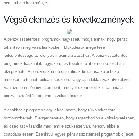
nem látható körülmények.
Végső elemzés és következmények
A pénzvisszatérítési programok nagyszerű módja annak, hogy pénzt
takarítson meg vásárlás közben. Működésük megértése
kulcsfontosságú az előnyök maximalizálásához. A pénzvisszatérítési
programok használata egyszerű, és többféle platformon keresztül is
elvégezhető. A pénzvisszatérítési jutalmak beváltása különböző
módokon történhet, például készpénz vagy ajándékkártyák átvételével.
Van azonban néhány szempont, amelyet szem előtt kell tartania a
pénzvisszatérítési program kiválasztásakor.
A cashback programok egyik kockázata, hogy túlköltekezésre
ösztönözhetnek. Elengedhetetlen, hogy ragaszkodjon a költségvetéshez,
és csak azt vásárolja meg, amire szüksége van, nehogy ebbe a
csapdába essen. Ezenkívül egyes pénzvisszatérítési programok díjakat