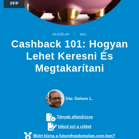
FFP
KEZDŐLAP
MS1
Cashback 101: Hogyan
Lehet Keresni És
Megtakarítani
Írta: Gelson L.
Tények ellenőrizve
Idézd ezt a cikket
Miért bízna a futurefreedomplan.com-ben?