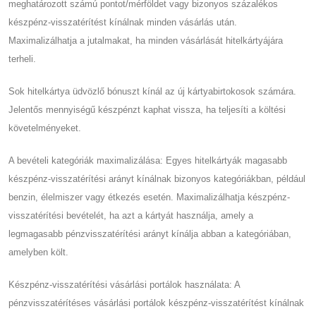
meghatározott számú pontot/mérföldet vagy bizonyos százalékos
készpénz-visszatérítést kínálnak minden vásárlás után.
Maximalizálhatja a jutalmakat, ha minden vásárlását hitelkártyájára
terheli.
Sok hitelkártya üdvözlő bónuszt kínál az új kártyabirtokosok számára.
Jelentős mennyiségű készpénzt kaphat vissza, ha teljesíti a költési
követelményeket.
A bevételi kategóriák maximalizálása: Egyes hitelkártyák magasabb
készpénz-visszatérítési arányt kínálnak bizonyos kategóriákban, például
benzin, élelmiszer vagy étkezés esetén. Maximalizálhatja készpénz-
visszatérítési bevételét, ha azt a kártyát használja, amely a
legmagasabb pénzvisszatérítési arányt kínálja abban a kategóriában,
amelyben költ.
Készpénz-visszatérítési vásárlási portálok használata: A
pénzvisszatérítéses vásárlási portálok készpénz-visszatérítést kínálnak