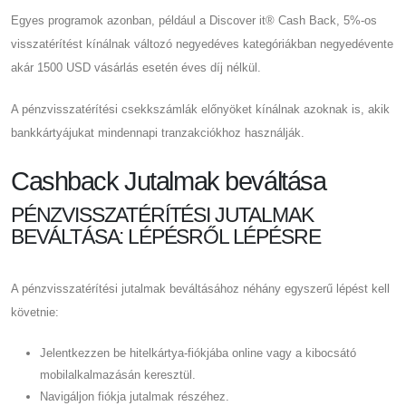
Egyes programok azonban, például a Discover it® Cash Back, 5%-os
visszatérítést kínálnak változó negyedéves kategóriákban negyedévente
akár 1500 USD vásárlás esetén éves díj nélkül.
A pénzvisszatérítési csekkszámlák előnyöket kínálnak azoknak is, akik
bankkártyájukat mindennapi tranzakciókhoz használják.
Cashback Jutalmak beváltása
PÉNZVISSZATÉRÍTÉSI JUTALMAK
BEVÁLTÁSA: LÉPÉSRŐL LÉPÉSRE
A pénzvisszatérítési jutalmak beváltásához néhány egyszerű lépést kell
követnie:
Jelentkezzen be hitelkártya-fiókjába online vagy a kibocsátó
mobilalkalmazásán keresztül.
Navigáljon fiókja jutalmak részéhez.