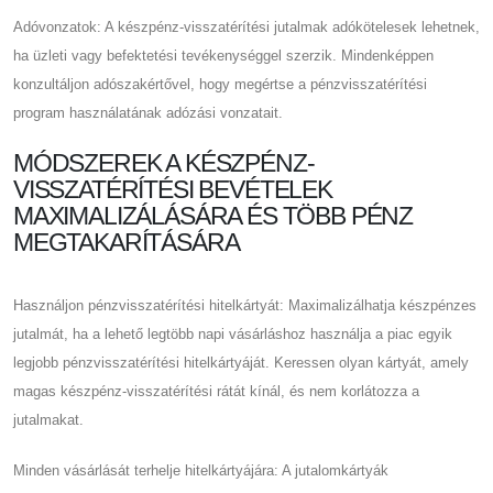
Adóvonzatok: A készpénz-visszatérítési jutalmak adókötelesek lehetnek,
ha üzleti vagy befektetési tevékenységgel szerzik. Mindenképpen
konzultáljon adószakértővel, hogy megértse a pénzvisszatérítési
program használatának adózási vonzatait.
MÓDSZEREK A KÉSZPÉNZ-
VISSZATÉRÍTÉSI BEVÉTELEK
MAXIMALIZÁLÁSÁRA ÉS TÖBB PÉNZ
MEGTAKARÍTÁSÁRA
Használjon pénzvisszatérítési hitelkártyát: Maximalizálhatja készpénzes
jutalmát, ha a lehető legtöbb napi vásárláshoz használja a piac egyik
legjobb pénzvisszatérítési hitelkártyáját. Keressen olyan kártyát, amely
magas készpénz-visszatérítési rátát kínál, és nem korlátozza a
jutalmakat.
Minden vásárlását terhelje hitelkártyájára: A jutalomkártyák