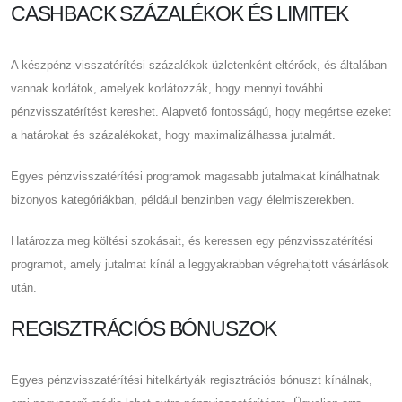
CASHBACK SZÁZALÉKOK ÉS LIMITEK
A készpénz-visszatérítési százalékok üzletenként eltérőek, és általában
vannak korlátok, amelyek korlátozzák, hogy mennyi további
pénzvisszatérítést kereshet. Alapvető fontosságú, hogy megértse ezeket
a határokat és százalékokat, hogy maximalizálhassa jutalmát.
Egyes pénzvisszatérítési programok magasabb jutalmakat kínálhatnak
bizonyos kategóriákban, például benzinben vagy élelmiszerekben.
Határozza meg költési szokásait, és keressen egy pénzvisszatérítési
programot, amely jutalmat kínál a leggyakrabban végrehajtott vásárlások
után.
REGISZTRÁCIÓS BÓNUSZOK
Egyes pénzvisszatérítési hitelkártyák regisztrációs bónuszt kínálnak,