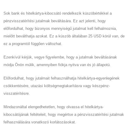
Sok bank és hitelkártya-kibocsátó rendelkezik küszöbértékkel a
pénzvisszatérítési jutalmak beváltására. Ez azt jelenti, hogy
előfordulhat, hogy bizonyos mennyiségű jutalmat kell felhalmoznia,
mielőtt beválthatja azokat. Ez a küszöb általában 25 USD körül van, de
ez a programtól függően változhat.
Ezenkívül kérjük, vegye figyelembe, hogy a jutalmak beváltásának
módja Önön múlik, amennyiben fiókja nyitva van és jó állapotú.
Előfordulhat, hogy jutalmait felhasználhatja hitelkártya-egyenlegének
csökkentésére, utazási költségmegtakarításra vagy készpénz-
visszatérítésre.
Mindazonáltal elengedhetetlen, hogy olvassa el hitelkártya-
kibocsátójának feltételeit, hogy megértse a pénzvisszatérítési jutalmak
felhasználására vonatkozó korlátozásokat.