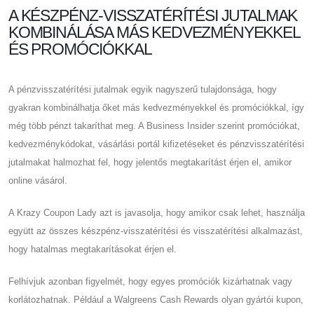
A KÉSZPÉNZ-VISSZATÉRÍTÉSI JUTALMAK
KOMBINÁLÁSA MÁS KEDVEZMÉNYEKKEL
ÉS PROMÓCIÓKKAL
A pénzvisszatérítési jutalmak egyik nagyszerű tulajdonsága, hogy
gyakran kombinálhatja őket más kedvezményekkel és promóciókkal, így
még több pénzt takaríthat meg. A Business Insider szerint promóciókat,
kedvezménykódokat, vásárlási portál kifizetéseket és pénzvisszatérítési
jutalmakat halmozhat fel, hogy jelentős megtakarítást érjen el, amikor
online vásárol.
A Krazy Coupon Lady azt is javasolja, hogy amikor csak lehet, használja
együtt az összes készpénz-visszatérítési és visszatérítési alkalmazást,
hogy hatalmas megtakarításokat érjen el.
Felhívjuk azonban figyelmét, hogy egyes promóciók kizárhatnak vagy
korlátozhatnak. Például a Walgreens Cash Rewards olyan gyártói kupon,