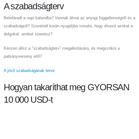
A szabadságterv
Belefáradt a napi kalandba? Vannak álmai az anyagi függetlenségről és a
szabadságról? Szeretnél korán nyugdíjba vonulni, hogy élvezd azokat a
dolgokat, amiket szeretsz?
Készen állsz a "szabadságterv" megalkotására, és megszökni a
patkányverseny elől?
A jövő szabadságának terve
Hogyan takaríthat meg GYORSAN
10 000 USD-t