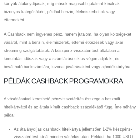
kártyák átalánydíjasak, míg mások magasabb jutalmat kínálnak
bizonyos kategóriákért, például benzin, élelmiszerboltok vagy
éttermekért.
A Cashback nem ingyenes pénz, hanem jutalom, ha olyan költségeket
vásárol, mint a benzin, élelmiszerek, éttermi étkezések vagy akár
streaming szolgáltatások. A készpénz-visszatérítést általában a
kimutatási időszak vagy a számlázási ciklus végén adják ki, és
beváltható bankszámlára, kivonat jóváírásaként vagy ajándékkártyára.
PÉLDÁK CASHBACK PROGRAMOKRA
A vásárlásaival kereshető pénzvisszatérítés összege a használt
hitelkártyától és az általa kínált cashback százalékától függ. Íme néhány
példa:
Az átalánydíjas cashback hitelkártya jellemzően 1-2% készpénz-
visszatérítést kínál minden vásárlás után. Például, ha 1000 USD-t