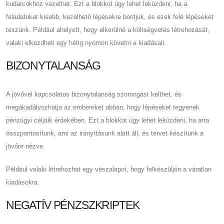
kudarcokhoz vezethet. Ezt a blokkot úgy lehet leküzdeni, ha a
feladatokat kisebb, kezelhető lépésekre bontjuk, és ezek felé lépéseket
teszünk. Például ahelyett, hogy elkerülné a költségvetés létrehozását,
valaki elkezdheti egy hétig nyomon követni a kiadásait.
BIZONYTALANSÁG
A jövővel kapcsolatos bizonytalanság szorongást kelthet, és
megakadályozhatja az embereket abban, hogy lépéseket tegyenek
pénzügyi céljaik érdekében. Ezt a blokkot úgy lehet leküzdeni, ha arra
összpontosítunk, ami az irányításunk alatt áll, és tervet készítünk a
jövőre nézve.
Például valaki létrehozhat egy vészalapot, hogy felkészüljön a váratlan
kiadásokra.
NEGATÍV PÉNZSZKRIPTEK