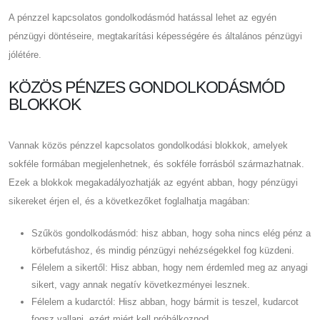
A pénzzel kapcsolatos gondolkodásmód hatással lehet az egyén
pénzügyi döntéseire, megtakarítási képességére és általános pénzügyi
jólétére.
KÖZÖS PÉNZES GONDOLKODÁSMÓD
BLOKKOK
Vannak közös pénzzel kapcsolatos gondolkodási blokkok, amelyek
sokféle formában megjelenhetnek, és sokféle forrásból származhatnak.
Ezek a blokkok megakadályozhatják az egyént abban, hogy pénzügyi
sikereket érjen el, és a következőket foglalhatja magában:
Szűkös gondolkodásmód: hisz abban, hogy soha nincs elég pénz a
körbefutáshoz, és mindig pénzügyi nehézségekkel fog küzdeni.
Félelem a sikertől: Hisz abban, hogy nem érdemled meg az anyagi
sikert, vagy annak negatív következményei lesznek.
Félelem a kudarctól: Hisz abban, hogy bármit is teszel, kudarcot
fogsz vallani, ezért miért kell próbálkoznod.