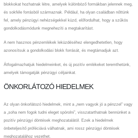
blokkokat hozhatnak létre, amelyek különböző formákban jelennek meg,
és sokféle forrásból származnak. Például, ha olyan családban nőttünk
fel, amely pénzügyi nehézségekkel küzd, előfordulhat, hogy a szűkös
gondolkodásmódunk megnehezíti a megtakarítást.
A nem hasznos pénzemlékek leküzdéséhez elengedhetetlen, hogy
azonosítsuk a gondolkodási blokk forrását, és megtámadjuk azt.
Átfogalmazhatjuk hiedelmeinket, és új pozitív emlékeket teremthetünk,
amelyek támogatják pénzügyi céljainkat.
ÖNKORLÁTOZÓ HIEDELMEK
Az olyan önkorlátozó hiedelmek, mint a „nem vagyok jó a pénzzel” vagy
a „soha nem fogok tudni eleget spórolni”, visszatarthatnak bennünket a
pozitív pénzügyi döntések meghozatalától. Ezek a hiedelmek
önbeteljesítő próféciává válhatnak, ami rossz pénzügyi döntések
meghozatalához vezethet.