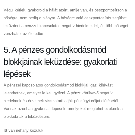
Végül kérlek, gyakorold a hálát azért, amije van, és összpontosítson a
bőségre, nem pedig a hiányra. A bőségre való összpontosítás segíthet
leküzdeni a pénzzel kapcsolatos negatív hiedelmeidet, és több bőséget
vonzhatsz az életedbe.
5. A pénzes gondolkodásmód
blokkjainak leküzdése: gyakorlati
lépések
A pénzzel kapcsolatos gondolkodásmód blokkjai igazi kihívást
jelenthetnek, amelyet le kell győzni. A pénzt körülvevő negatív
hiedelmek és érzelmek visszatarthatják pénzügyi céljai elérésétől.
Vannak azonban gyakorlati lépések, amelyeket megtehet ezeknek a
blokkoknak a leküzdésére.
Itt van néhány közülük: