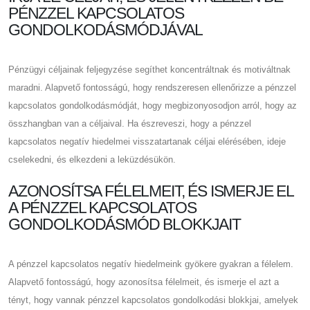
PÉNZZEL KAPCSOLATOS
GONDOLKODÁSMÓDJÁVAL
Pénzügyi céljainak feljegyzése segíthet koncentráltnak és motiváltnak
maradni. Alapvető fontosságú, hogy rendszeresen ellenőrizze a pénzzel
kapcsolatos gondolkodásmódját, hogy megbizonyosodjon arról, hogy az
összhangban van a céljaival. Ha észreveszi, hogy a pénzzel
kapcsolatos negatív hiedelmei visszatartanak céljai elérésében, ideje
cselekedni, és elkezdeni a leküzdésükön.
AZONOSÍTSA FÉLELMEIT, ÉS ISMERJE EL
A PÉNZZEL KAPCSOLATOS
GONDOLKODÁSMÓD BLOKKJAIT
A pénzzel kapcsolatos negatív hiedelmeink gyökere gyakran a félelem.
Alapvető fontosságú, hogy azonosítsa félelmeit, és ismerje el azt a
tényt, hogy vannak pénzzel kapcsolatos gondolkodási blokkjai, amelyek