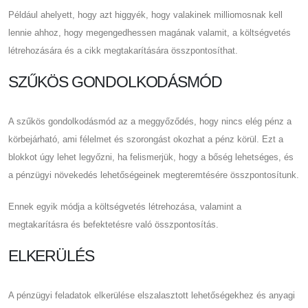
Például ahelyett, hogy azt higgyék, hogy valakinek milliomosnak kell
lennie ahhoz, hogy megengedhessen magának valamit, a költségvetés
létrehozására és a cikk megtakarítására összpontosíthat.
SZŰKÖS GONDOLKODÁSMÓD
A szűkös gondolkodásmód az a meggyőződés, hogy nincs elég pénz a
körbejárható, ami félelmet és szorongást okozhat a pénz körül. Ezt a
blokkot úgy lehet legyőzni, ha felismerjük, hogy a bőség lehetséges, és
a pénzügyi növekedés lehetőségeinek megteremtésére összpontosítunk.
Ennek egyik módja a költségvetés létrehozása, valamint a
megtakarításra és befektetésre való összpontosítás.
ELKERÜLÉS
A pénzügyi feladatok elkerülése elszalasztott lehetőségekhez és anyagi