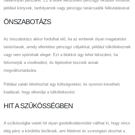
hatékonyan pénzüket. Ez a blokk leküzdhető pénzügyi oktatási források,
például könyvek, tanfolyamok vagy pénzügyi tanácsadók felkutatásával.
ÖNSZABOTÁZS
Az önszabotázs akkor fordulhat elő, ha az emberek olyan magatartást
tanúsítanak, amely ellentétes pénzügyi céljaikkal, például túlköltekeznek
vagy nem spórolnak eleget. Ezt a blokkot úgy lehet leküzdeni, ha
felismerjük a viselkedést, és lépéseket teszünk annak
megváltoztatására.
Például valaki létrehozhat egy költségvetést, és nyomon követheti
kiadásait, hogy elkerülje a túlköltekezést.
HIT A SZŰKÖSSÉGBEN
A szűkösségbe vetett hit olyan gondolkodásmódot válthat ki, hogy nincs
elég pénz a körülötte lévőknek, ami félelmet és szorongást okozhat a