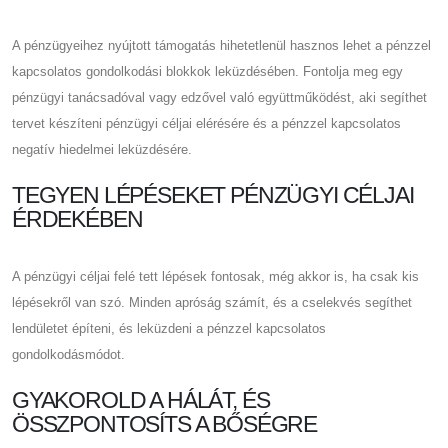
A pénzügyeihez nyújtott támogatás hihetetlenül hasznos lehet a pénzzel
kapcsolatos gondolkodási blokkok leküzdésében. Fontolja meg egy
pénzügyi tanácsadóval vagy edzővel való együttműködést, aki segíthet
tervet készíteni pénzügyi céljai elérésére és a pénzzel kapcsolatos
negatív hiedelmei leküzdésére.
TEGYEN LÉPÉSEKET PÉNZÜGYI CÉLJAI
ÉRDEKÉBEN
A pénzügyi céljai felé tett lépések fontosak, még akkor is, ha csak kis
lépésekről van szó. Minden apróság számít, és a cselekvés segíthet
lendületet építeni, és leküzdeni a pénzzel kapcsolatos
gondolkodásmódot.
GYAKOROLD A HÁLÁT, ÉS
ÖSSZPONTOSÍTS A BŐSÉGRE