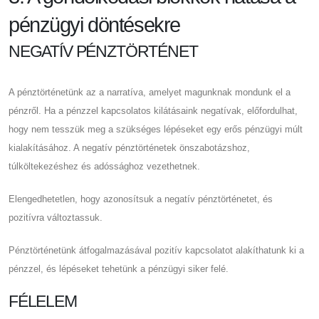
pénzügyi döntésekre
NEGATÍV PÉNZTÖRTÉNET
A pénztörténetünk az a narratíva, amelyet magunknak mondunk el a
pénzről. Ha a pénzzel kapcsolatos kilátásaink negatívak, előfordulhat,
hogy nem tesszük meg a szükséges lépéseket egy erős pénzügyi múlt
kialakításához. A negatív pénztörténetek önszabotázshoz,
túlköltekezéshez és adóssághoz vezethetnek.
Elengedhetetlen, hogy azonosítsuk a negatív pénztörténetet, és
pozitívra változtassuk.
Pénztörténetünk átfogalmazásával pozitív kapcsolatot alakíthatunk ki a
pénzzel, és lépéseket tehetünk a pénzügyi siker felé.
FÉLELEM