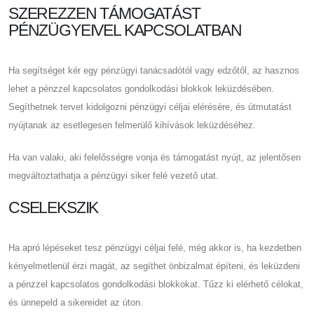
SZEREZZEN TÁMOGATÁST
PÉNZÜGYEIVEL KAPCSOLATBAN
Ha segítséget kér egy pénzügyi tanácsadótól vagy edzőtől, az hasznos
lehet a pénzzel kapcsolatos gondolkodási blokkok leküzdésében.
Segíthetnek tervet kidolgozni pénzügyi céljai elérésére, és útmutatást
nyújtanak az esetlegesen felmerülő kihívások leküzdéséhez.
Ha van valaki, aki felelősségre vonja és támogatást nyújt, az jelentősen
megváltoztathatja a pénzügyi siker felé vezető utat.
CSELEKSZIK
Ha apró lépéseket tesz pénzügyi céljai felé, még akkor is, ha kezdetben
kényelmetlenül érzi magát, az segíthet önbizalmat építeni, és leküzdeni
a pénzzel kapcsolatos gondolkodási blokkokat. Tűzz ki elérhető célokat,
és ünnepeld a sikereidet az úton.