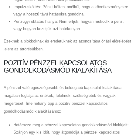
Impulzusköltés: Pénzt költeni anélkül, hogy a következményekre
vagy a hosszú távú hatásokra gondolna.
Pénzügyi oktatás hiánya: Nem értjük, hogyan működik a pénz,
vagy hogyan kezeljük azt hatékonyan.
Ezeknek a blokkoknak és eredetüknek az azonosítása óriási előrelépést
jelent az áttörésükben.
POZITÍV PÉNZZEL KAPCSOLATOS
GONDOLKODÁSMÓD KIALAKÍTÁSA
A pénzzel való egészségesebb és boldogabb kapcsolat kialakítása
magában foglalja az értékek, félelmek, szükségletek és vágyak
megértését. Íme néhány tipp a pozitív pénzzel kapcsolatos
gondolkodásmód kialakításához:
Határozza meg a pénzzel kapcsolatos gondolkodásmód blokkjait:
Szánjon egy kis időt, hogy átgondolja a pénzzel kapcsolatos