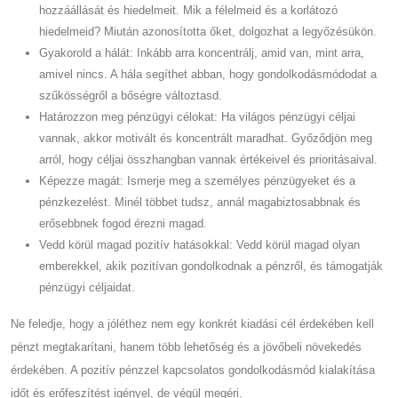
hozzáállását és hiedelmeit. Mik a félelmeid és a korlátozó
hiedelmeid? Miután azonosította őket, dolgozhat a legyőzésükön.
Gyakorold a hálát: Inkább arra koncentrálj, amid van, mint arra,
amivel nincs. A hála segíthet abban, hogy gondolkodásmódodat a
szűkösségről a bőségre változtasd.
Határozzon meg pénzügyi célokat: Ha világos pénzügyi céljai
vannak, akkor motivált és koncentrált maradhat. Győződjön meg
arról, hogy céljai összhangban vannak értékeivel és prioritásaival.
Képezze magát: Ismerje meg a személyes pénzügyeket és a
pénzkezelést. Minél többet tudsz, annál magabiztosabbnak és
erősebbnek fogod érezni magad.
Vedd körül magad pozitív hatásokkal: Vedd körül magad olyan
emberekkel, akik pozitívan gondolkodnak a pénzről, és támogatják
pénzügyi céljaidat.
Ne feledje, hogy a jóléthez nem egy konkrét kiadási cél érdekében kell
pénzt megtakarítani, hanem több lehetőség és a jövőbeli növekedés
érdekében. A pozitív pénzzel kapcsolatos gondolkodásmód kialakítása
időt és erőfeszítést igényel, de végül megéri.