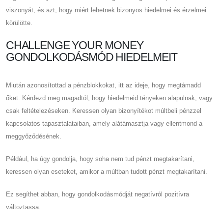
viszonyát, és azt, hogy miért lehetnek bizonyos hiedelmei és érzelmei
körülötte.
CHALLENGE YOUR MONEY
GONDOLKODÁSMÓD HIEDELMEIT
Miután azonosítottad a pénzblokkokat, itt az ideje, hogy megtámadd
őket. Kérdezd meg magadtól, hogy hiedelmeid tényeken alapulnak, vagy
csak feltételezéseken. Keressen olyan bizonyítékot múltbeli pénzzel
kapcsolatos tapasztalataiban, amely alátámasztja vagy ellentmond a
meggyőződésének.
Például, ha úgy gondolja, hogy soha nem tud pénzt megtakarítani,
keressen olyan eseteket, amikor a múltban tudott pénzt megtakarítani.
Ez segíthet abban, hogy gondolkodásmódját negatívról pozitívra
változtassa.