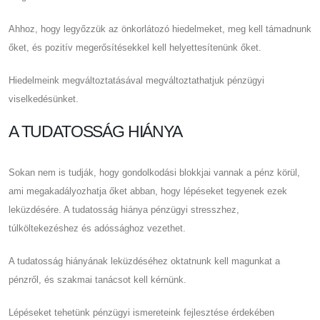
Ahhoz, hogy legyőzzük az önkorlátozó hiedelmeket, meg kell támadnunk
őket, és pozitív megerősítésekkel kell helyettesítenünk őket.
Hiedelmeink megváltoztatásával megváltoztathatjuk pénzügyi
viselkedésünket.
A TUDATOSSÁG HIÁNYA
Sokan nem is tudják, hogy gondolkodási blokkjai vannak a pénz körül,
ami megakadályozhatja őket abban, hogy lépéseket tegyenek ezek
leküzdésére. A tudatosság hiánya pénzügyi stresszhez,
túlköltekezéshez és adóssághoz vezethet.
A tudatosság hiányának leküzdéséhez oktatnunk kell magunkat a
pénzről, és szakmai tanácsot kell kérnünk.
Lépéseket tehetünk pénzügyi ismereteink fejlesztése érdekében