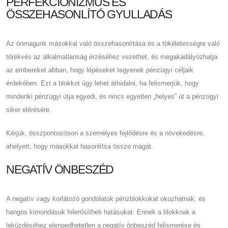
PERFEKCIONIZMUS ÉS
ÖSSZEHASONLÍTÓ GYULLADÁS
Az önmagunk másokkal való összehasonlítása és a tökéletességre való
törekvés az alkalmatlanság érzéséhez vezethet, és megakadályozhatja
az embereket abban, hogy lépéseket tegyenek pénzügyi céljaik
érdekében. Ezt a blokkot úgy lehet áthidalni, ha felismerjük, hogy
mindenki pénzügyi útja egyedi, és nincs egyetlen „helyes” út a pénzügyi
siker elérésére.
Kérjük, összpontosítson a személyes fejlődésre és a növekedésre,
ahelyett, hogy másokkal hasonlítsa össze magát.
NEGATÍV ÖNBESZÉD
A negatív vagy korlátozó gondolatok pénzblokkokat okozhatnak, és
hangos kimondásuk felerősítheti hatásukat. Ennek a blokknak a
leküzdéséhez elengedhetetlen a negatív önbeszéd felismerése és