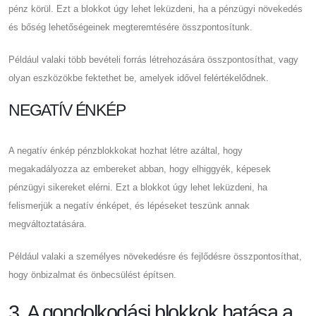
pénz körül. Ezt a blokkot úgy lehet leküzdeni, ha a pénzügyi növekedés
és bőség lehetőségeinek megteremtésére összpontosítunk.
Például valaki több bevételi forrás létrehozására összpontosíthat, vagy
olyan eszközökbe fektethet be, amelyek idővel felértékelődnek.
NEGATÍV ÉNKÉP
A negatív énkép pénzblokkokat hozhat létre azáltal, hogy
megakadályozza az embereket abban, hogy elhiggyék, képesek
pénzügyi sikereket elérni. Ezt a blokkot úgy lehet leküzdeni, ha
felismerjük a negatív énképet, és lépéseket teszünk annak
megváltoztatására.
Például valaki a személyes növekedésre és fejlődésre összpontosíthat,
hogy önbizalmat és önbecsülést építsen.
3. A gondolkodási blokkok hatása a