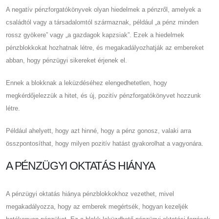
A negatív pénzforgatókönyvek olyan hiedelmek a pénzről, amelyek a
családtól vagy a társadalomtól származnak, például „a pénz minden
rossz gyökere” vagy „a gazdagok kapzsiak”. Ezek a hiedelmek
pénzblokkokat hozhatnak létre, és megakadályozhatják az embereket
abban, hogy pénzügyi sikereket érjenek el.
Ennek a blokknak a leküzdéséhez elengedhetetlen, hogy
megkérdőjelezzük a hitet, és új, pozitív pénzforgatókönyvet hozzunk
létre.
Például ahelyett, hogy azt hinné, hogy a pénz gonosz, valaki arra
összpontosíthat, hogy milyen pozitív hatást gyakorolhat a vagyonára.
A PÉNZÜGYI OKTATÁS HIÁNYA
A pénzügyi oktatás hiánya pénzblokkokhoz vezethet, mivel
megakadályozza, hogy az emberek megértsék, hogyan kezeljék