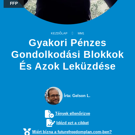
FFP
KEZDŐLAP
MM1
Gyakori Pénzes
Gondolkodási Blokkok
És Azok Leküzdése
Írta: Gelson L.
Tények ellenőrizve
Idézd ezt a cikket
Miért bízna a futurefreedomplan.com-ben?