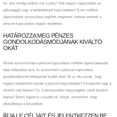
fel, ahol mindig szűkös volt a pénz? Volt negatív tapasztalata az
adóssággal vagy a befektetéssel kapcsolatban? Ezen múltbeli
tapasztalatok azonosítása segíthet megérteni, honnan erednek a
pénzzel kapcsolatos negatív hiedelmei.
HATÁROZZA MEG PÉNZES
GONDOLKODÁSMÓDJÁNAK KIVÁLTÓ
OKÁT
Miután azonosítottad a pénzzel kapcsolatos múltbeli tapasztalataidat,
ideje mélyebbre ásni, és azonosítani a pénzzel kapcsolatos
gondolkodásmód blokkjainak kiváltó okát. Mi az oka annak, hogy
negatív hiedelmeid vannak a pénzzel kapcsolatban? A kudarctól vagy a
sikertől való félelem? Ez a pénzkezelési képességébe vetett bizalom
hiánya? Bármi legyen is a kiváltó ok, kérjük, azonosítsa, hogy
elkezdhesse a leküzdését.
ÍRJA LE CÉLJAIT, ÉS JELENTKEZZEN BE