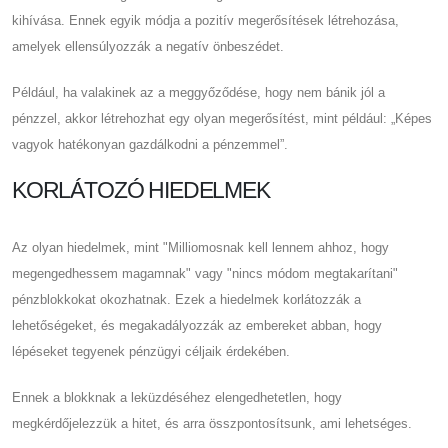
kihívása. Ennek egyik módja a pozitív megerősítések létrehozása,
amelyek ellensúlyozzák a negatív önbeszédet.
Például, ha valakinek az a meggyőződése, hogy nem bánik jól a
pénzzel, akkor létrehozhat egy olyan megerősítést, mint például: „Képes
vagyok hatékonyan gazdálkodni a pénzemmel”.
KORLÁTOZÓ HIEDELMEK
Az olyan hiedelmek, mint "Milliomosnak kell lennem ahhoz, hogy
megengedhessem magamnak" vagy "nincs módom megtakarítani"
pénzblokkokat okozhatnak. Ezek a hiedelmek korlátozzák a
lehetőségeket, és megakadályozzák az embereket abban, hogy
lépéseket tegyenek pénzügyi céljaik érdekében.
Ennek a blokknak a leküzdéséhez elengedhetetlen, hogy
megkérdőjelezzük a hitet, és arra összpontosítsunk, ami lehetséges.