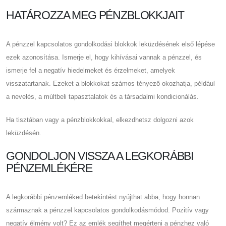
HATÁROZZA MEG PÉNZBLOKKJAIT
A pénzzel kapcsolatos gondolkodási blokkok leküzdésének első lépése
ezek azonosítása. Ismerje el, hogy kihívásai vannak a pénzzel, és
ismerje fel a negatív hiedelmeket és érzelmeket, amelyek
visszatartanak. Ezeket a blokkokat számos tényező okozhatja, például
a nevelés, a múltbeli tapasztalatok és a társadalmi kondicionálás.
Ha tisztában vagy a pénzblokkokkal, elkezdhetsz dolgozni azok
leküzdésén.
GONDOLJON VISSZA A LEGKORÁBBI
PÉNZEMLÉKÉRE
A legkorábbi pénzemléked betekintést nyújthat abba, hogy honnan
származnak a pénzzel kapcsolatos gondolkodásmódod. Pozitív vagy
negatív élmény volt? Ez az emlék segíthet megérteni a pénzhez való