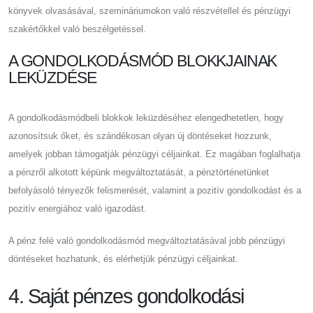
könyvek olvasásával, szemináriumokon való részvétellel és pénzügyi
szakértőkkel való beszélgetéssel.
A GONDOLKODÁSMÓD BLOKKJAINAK
LEKÜZDÉSE
A gondolkodásmódbeli blokkok leküzdéséhez elengedhetetlen, hogy
azonosítsuk őket, és szándékosan olyan új döntéseket hozzunk,
amelyek jobban támogatják pénzügyi céljainkat. Ez magában foglalhatja
a pénzről alkotott képünk megváltoztatását, a pénztörténetünket
befolyásoló tényezők felismerését, valamint a pozitív gondolkodást és a
pozitív energiához való igazodást.
A pénz felé való gondolkodásmód megváltoztatásával jobb pénzügyi
döntéseket hozhatunk, és elérhetjük pénzügyi céljainkat.
4. Saját pénzes gondolkodási