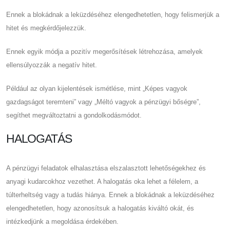
Ennek a blokádnak a leküzdéséhez elengedhetetlen, hogy felismerjük a
hitet és megkérdőjelezzük.
Ennek egyik módja a pozitív megerősítések létrehozása, amelyek
ellensúlyozzák a negatív hitet.
Például az olyan kijelentések ismétlése, mint „Képes vagyok
gazdagságot teremteni” vagy „Méltó vagyok a pénzügyi bőségre”,
segíthet megváltoztatni a gondolkodásmódot.
HALOGATÁS
A pénzügyi feladatok elhalasztása elszalasztott lehetőségekhez és
anyagi kudarcokhoz vezethet. A halogatás oka lehet a félelem, a
túlterheltség vagy a tudás hiánya. Ennek a blokádnak a leküzdéséhez
elengedhetetlen, hogy azonosítsuk a halogatás kiváltó okát, és
intézkedjünk a megoldása érdekében.