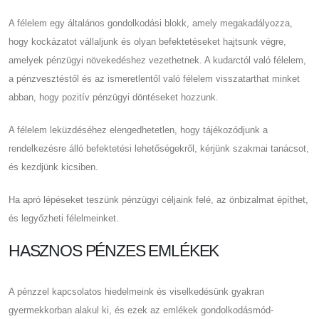
A félelem egy általános gondolkodási blokk, amely megakadályozza,
hogy kockázatot vállaljunk és olyan befektetéseket hajtsunk végre,
amelyek pénzügyi növekedéshez vezethetnek. A kudarctól való félelem,
a pénzvesztéstől és az ismeretlentől való félelem visszatarthat minket
abban, hogy pozitív pénzügyi döntéseket hozzunk.
A félelem leküzdéséhez elengedhetetlen, hogy tájékozódjunk a
rendelkezésre álló befektetési lehetőségekről, kérjünk szakmai tanácsot,
és kezdjünk kicsiben.
Ha apró lépéseket teszünk pénzügyi céljaink felé, az önbizalmat építhet,
és legyőzheti félelmeinket.
HASZNOS PÉNZES EMLÉKEK
A pénzzel kapcsolatos hiedelmeink és viselkedésünk gyakran
gyermekkorban alakul ki, és ezek az emlékek gondolkodásmód-