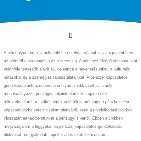
A pénz olyan téma, amely sokféle érzelmet válthat ki, az izgalomtól és
az örömtől a szorongásig és a stresszig. A pénzhez fűződő viszonyunkat
különféle tényezők alakítják, beleértve a neveltetésünket, a kulturális
hatásokat és a személyes tapasztalatainkat. A pénzzel kapcsolatos
gondolkodásunk azonban néha olyan blokkká válhat, amely
megakadályozza pénzügyi céljaink elérését. Legyen szó
túlköltekezésről, a szűkösségtől való félelemről vagy a pénzkezelési
képességünkbe vetett bizalom hiányáról, ezek a gondolkodási blokkok
visszatarthatnak bennünket a pénzügyi sikertől. Ebben a cikkben
megvizsgálom a leggyakoribb pénzzel kapcsolatos gondolkodási
blokkokat, és gyakorlati tippeket adok ezek leküzdésére.