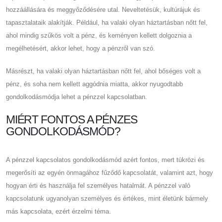
hozzáállására és meggyőződésére utal. Neveltetésük, kultúrájuk és
tapasztalataik alakítják. Például, ha valaki olyan háztartásban nőtt fel,
ahol mindig szűkös volt a pénz, és keményen kellett dolgoznia a
megélhetésért, akkor lehet, hogy a pénzről van szó.
Másrészt, ha valaki olyan háztartásban nőtt fel, ahol bőséges volt a
pénz, és soha nem kellett aggódnia miatta, akkor nyugodtabb
gondolkodásmódja lehet a pénzzel kapcsolatban.
MIÉRT FONTOS A PÉNZES
GONDOLKODÁSMÓD?
A pénzzel kapcsolatos gondolkodásmód azért fontos, mert tükrözi és
megerősíti az egyén önmagához fűződő kapcsolatát, valamint azt, hogy
hogyan érti és használja fel személyes hatalmát. A pénzzel való
kapcsolatunk ugyanolyan személyes és értékes, mint életünk bármely
más kapcsolata, ezért érzelmi téma.