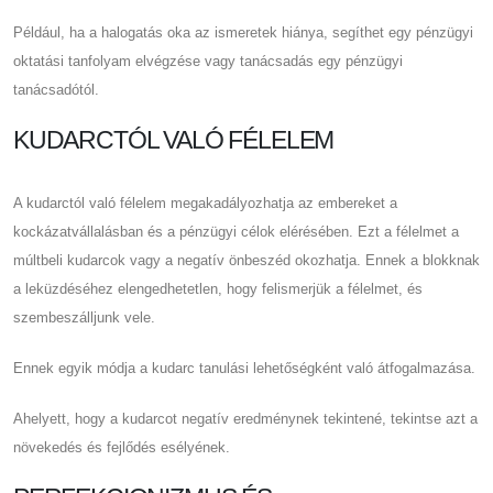
Például, ha a halogatás oka az ismeretek hiánya, segíthet egy pénzügyi
oktatási tanfolyam elvégzése vagy tanácsadás egy pénzügyi
tanácsadótól.
KUDARCTÓL VALÓ FÉLELEM
A kudarctól való félelem megakadályozhatja az embereket a
kockázatvállalásban és a pénzügyi célok elérésében. Ezt a félelmet a
múltbeli kudarcok vagy a negatív önbeszéd okozhatja. Ennek a blokknak
a leküzdéséhez elengedhetetlen, hogy felismerjük a félelmet, és
szembeszálljunk vele.
Ennek egyik módja a kudarc tanulási lehetőségként való átfogalmazása.
Ahelyett, hogy a kudarcot negatív eredménynek tekintené, tekintse azt a
növekedés és fejlődés esélyének.