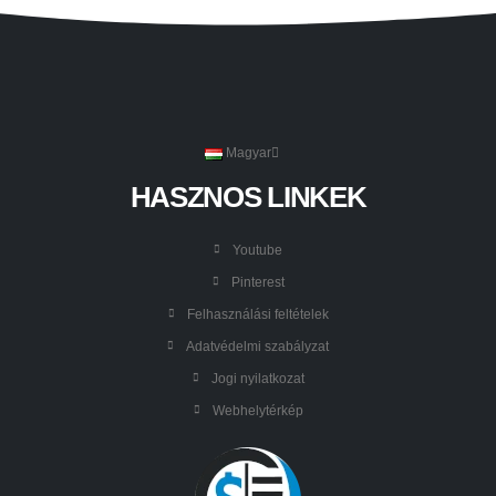
Magyar
HASZNOS LINKEK
Youtube
Pinterest
Felhasználási feltételek
Adatvédelmi szabályzat
Jogi nyilatkozat
Webhelytérkép