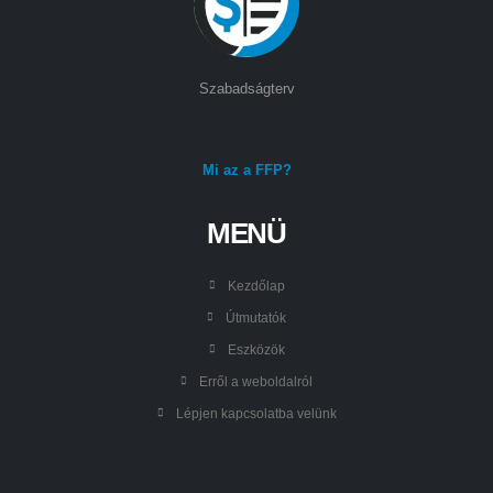
Szabadságterv
Mi az a FFP?
MENÜ
Kezdőlap
Útmutatók
Eszközök
Erről a weboldalról
Lépjen kapcsolatba velünk