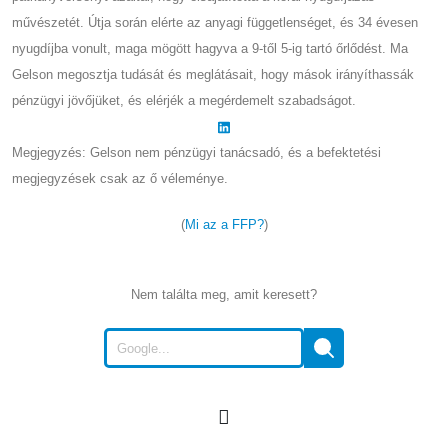
művészetét. Útja során elérte az anyagi függetlenséget, és 34 évesen
nyugdíjba vonult, maga mögött hagyva a 9-től 5-ig tartó őrlődést. Ma
Gelson megosztja tudását és meglátásait, hogy mások irányíthassák
pénzügyi jövőjüket, és elérjék a megérdemelt szabadságot.
Megjegyzés: Gelson nem pénzügyi tanácsadó, és a befektetési
megjegyzések csak az ő véleménye.
(
Mi az a FFP?
)
Nem találta meg, amit keresett?