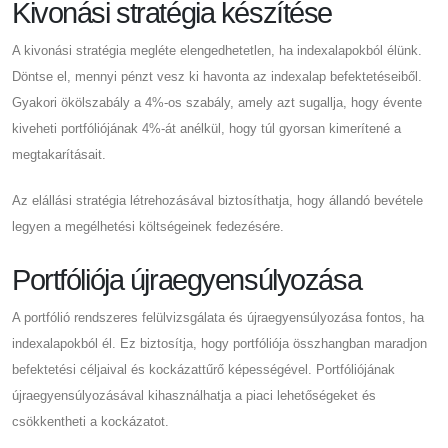
Kivonási stratégia készítése
A kivonási stratégia megléte elengedhetetlen, ha indexalapokból élünk.
Döntse el, mennyi pénzt vesz ki havonta az indexalap befektetéseiből.
Gyakori ökölszabály a 4%-os szabály, amely azt sugallja, hogy évente
kiveheti portfóliójának 4%-át anélkül, hogy túl gyorsan kimerítené a
megtakarításait.
Az elállási stratégia létrehozásával biztosíthatja, hogy állandó bevétele
legyen a megélhetési költségeinek fedezésére.
Portfóliója újraegyensúlyozása
A portfólió rendszeres felülvizsgálata és újraegyensúlyozása fontos, ha
indexalapokból él. Ez biztosítja, hogy portfóliója összhangban maradjon
befektetési céljaival és kockázattűrő képességével. Portfóliójának
újraegyensúlyozásával kihasználhatja a piaci lehetőségeket és
csökkentheti a kockázatot.