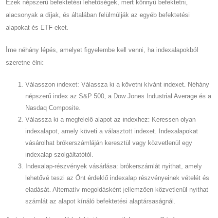
Ezek népszerű befektetési lehetőségek, mert könnyű befektetni,
alacsonyak a díjak, és általában felülmúlják az egyéb befektetési
alapokat és ETF-eket.
Íme néhány lépés, amelyet figyelembe kell venni, ha indexalapokból
szeretne élni:
Válasszon indexet: Válassza ki a követni kívánt indexet. Néhány
népszerű index az S&P 500, a Dow Jones Industrial Average és a
Nasdaq Composite.
Válassza ki a megfelelő alapot az indexhez: Keressen olyan
indexalapot, amely követi a választott indexet. Indexalapokat
vásárolhat brókerszámláján keresztül vagy közvetlenül egy
indexalap-szolgáltatótól.
Indexalap-részvények vásárlása: brókerszámlát nyithat, amely
lehetővé teszi az Önt érdeklő indexalap részvényeinek vételét és
eladását. Alternatív megoldásként jellemzően közvetlenül nyithat
számlát az alapot kínáló befektetési alaptársaságnál.