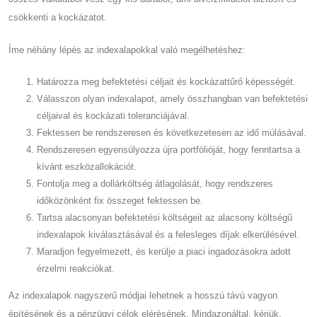
csökkenti a kockázatot.
Íme néhány lépés az indexalapokkal való megélhetéshez:
Határozza meg befektetési céljait és kockázattűrő képességét.
Válasszon olyan indexalapot, amely összhangban van befektetési
céljaival és kockázati toleranciájával.
Fektessen be rendszeresen és következetesen az idő múlásával.
Rendszeresen egyensúlyozza újra portfólióját, hogy fenntartsa a
kívánt eszközallokációt.
Fontolja meg a dollárköltség átlagolását, hogy rendszeres
időközönként fix összeget fektessen be.
Tartsa alacsonyan befektetési költségeit az alacsony költségű
indexalapok kiválasztásával és a felesleges díjak elkerülésével.
Maradjon fegyelmezett, és kerülje a piaci ingadozásokra adott
érzelmi reakciókat.
Az indexalapok nagyszerű módjai lehetnek a hosszú távú vagyon
építésének és a pénzügyi célok elérésének. Mindazonáltal, kérjük,