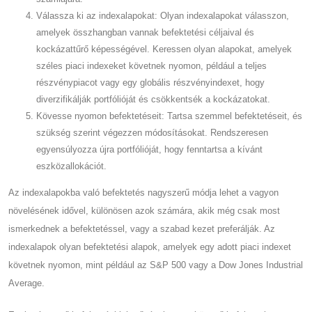
Válassza ki az indexalapokat: Olyan indexalapokat válasszon,
amelyek összhangban vannak befektetési céljaival és
kockázattűrő képességével. Keressen olyan alapokat, amelyek
széles piaci indexeket követnek nyomon, például a teljes
részvénypiacot vagy egy globális részvényindexet, hogy
diverzifikálják portfólióját és csökkentsék a kockázatokat.
Kövesse nyomon befektetéseit: Tartsa szemmel befektetéseit, és
szükség szerint végezzen módosításokat. Rendszeresen
egyensúlyozza újra portfólióját, hogy fenntartsa a kívánt
eszközallokációt.
Az indexalapokba való befektetés nagyszerű módja lehet a vagyon
növelésének idővel, különösen azok számára, akik még csak most
ismerkednek a befektetéssel, vagy a szabad kezet preferálják. Az
indexalapok olyan befektetési alapok, amelyek egy adott piaci indexet
követnek nyomon, mint például az S&P 500 vagy a Dow Jones Industrial
Average.