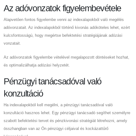
Az adóvonzatok figyelembevétele
Alapvetően fontos figyelembe venni az indexalapokból való megélés
adóvonzatait. Az indexalapokból történő kivonás adóköteles lehet, ezért
kulcsfontosságú, hogy megértse befektetési stratégiájának adózási
vonzatait.
Az adóvonzatok figyelembe vételével megalapozott döntéseket hozhat,
és optimalizálhatja adózási helyzetét.
Pénzügyi tanácsadóval való
konzultáció
Ha indexalapokból kell megélni, a pénzügyi tanácsadóval való
konzultáció hasznos lehet. Egy pénzügyi tanácsadó segíthet személyre
szabott befektetési tervet és pénzkivonási stratégiát létrehozni, amely
összhangban van az Ön pénzügyi céljaival és kockázattűrő