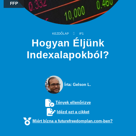
FFP
KEZDŐLAP
IF1
Hogyan Éljünk
Indexalapokból?
Írta: Gelson L.
Tények ellenőrizve
Idézd ezt a cikket
Miért bízna a futurefreedomplan.com-ben?