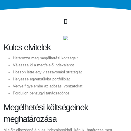
Kulcs elvitelek
Határozza meg megélhetési költségeit
Válassza ki a megfelelő indexalapot
Hozzon létre egy visszavonási stratégiát
Helyezze egyensúlyba portfólióját
Vegye figyelembe az adózási vonzatokat
Forduljon pénzügyi tanácsadóhoz
Megélhetési költségeinek
meghatározása
Mielőtt elkezdené élni az indexalapokból, kérjük, határozza meg