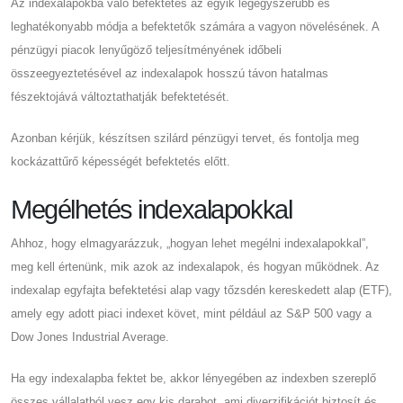
Az indexalapokba való befektetés az egyik legegyszerűbb és
leghatékonyabb módja a befektetők számára a vagyon növelésének. A
pénzügyi piacok lenyűgöző teljesítményének időbeli
összeegyeztetésével az indexalapok hosszú távon hatalmas
fészektojává változtathatják befektetését.
Azonban kérjük, készítsen szilárd pénzügyi tervet, és fontolja meg
kockázattűrő képességét befektetés előtt.
Megélhetés indexalapokkal
Ahhoz, hogy elmagyarázzuk, „hogyan lehet megélni indexalapokkal”,
meg kell értenünk, mik azok az indexalapok, és hogyan működnek. Az
indexalap egyfajta befektetési alap vagy tőzsdén kereskedett alap (ETF),
amely egy adott piaci indexet követ, mint például az S&P 500 vagy a
Dow Jones Industrial Average.
Ha egy indexalapba fektet be, akkor lényegében az indexben szereplő
összes vállalatból vesz egy kis darabot, ami diverzifikációt biztosít és