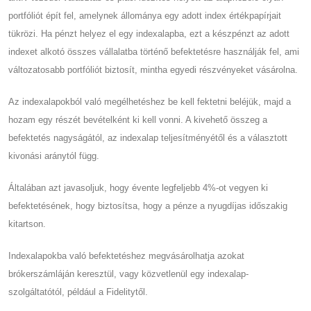
portfóliót épít fel, amelynek állománya egy adott index értékpapírjait
tükrözi. Ha pénzt helyez el egy indexalapba, ezt a készpénzt az adott
indexet alkotó összes vállalatba történő befektetésre használják fel, ami
változatosabb portfóliót biztosít, mintha egyedi részvényeket vásárolna.
Az indexalapokból való megélhetéshez be kell fektetni beléjük, majd a
hozam egy részét bevételként ki kell vonni. A kivehető összeg a
befektetés nagyságától, az indexalap teljesítményétől és a választott
kivonási aránytól függ.
Általában azt javasoljuk, hogy évente legfeljebb 4%-ot vegyen ki
befektetésének, hogy biztosítsa, hogy a pénze a nyugdíjas időszakig
kitartson.
Indexalapokba való befektetéshez megvásárolhatja azokat
brókerszámláján keresztül, vagy közvetlenül egy indexalap-
szolgáltatótól, például a Fidelitytől.