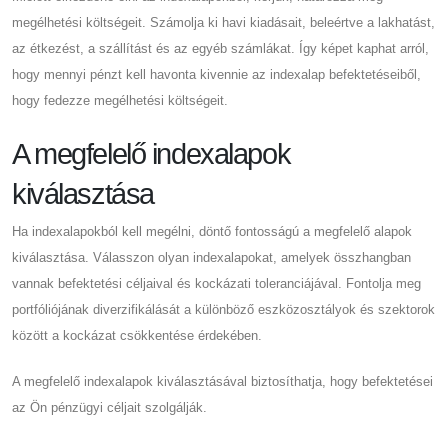
megélhetési költségeit. Számolja ki havi kiadásait, beleértve a lakhatást,
az étkezést, a szállítást és az egyéb számlákat. Így képet kaphat arról,
hogy mennyi pénzt kell havonta kivennie az indexalap befektetéseiből,
hogy fedezze megélhetési költségeit.
A megfelelő indexalapok
kiválasztása
Ha indexalapokból kell megélni, döntő fontosságú a megfelelő alapok
kiválasztása. Válasszon olyan indexalapokat, amelyek összhangban
vannak befektetési céljaival és kockázati toleranciájával. Fontolja meg
portfóliójának diverzifikálását a különböző eszközosztályok és szektorok
között a kockázat csökkentése érdekében.
A megfelelő indexalapok kiválasztásával biztosíthatja, hogy befektetései
az Ön pénzügyi céljait szolgálják.