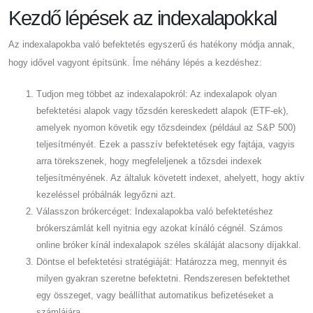
Kezdő lépések az indexalapokkal
Az indexalapokba való befektetés egyszerű és hatékony módja annak,
hogy idővel vagyont építsünk. Íme néhány lépés a kezdéshez:
Tudjon meg többet az indexalapokról: Az indexalapok olyan
befektetési alapok vagy tőzsdén kereskedett alapok (ETF-ek),
amelyek nyomon követik egy tőzsdeindex (például az S&P 500)
teljesítményét. Ezek a passzív befektetések egy fajtája, vagyis
arra törekszenek, hogy megfeleljenek a tőzsdei indexek
teljesítményének. Az általuk követett indexet, ahelyett, hogy aktív
kezeléssel próbálnák legyőzni azt.
Válasszon brókercéget: Indexalapokba való befektetéshez
brókerszámlát kell nyitnia egy azokat kínáló cégnél. Számos
online bróker kínál indexalapok széles skáláját alacsony díjakkal.
Döntse el befektetési stratégiáját: Határozza meg, mennyit és
milyen gyakran szeretne befektetni. Rendszeresen befektethet
egy összeget, vagy beállíthat automatikus befizetéseket a
számlájára.