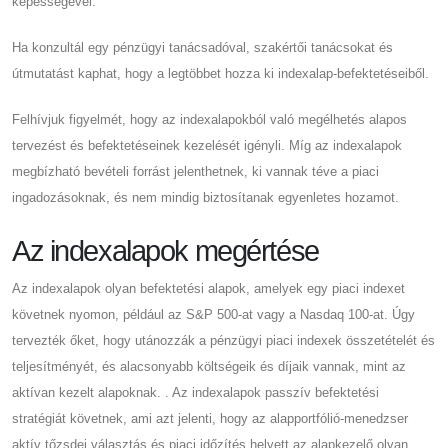
képességével.
Ha konzultál egy pénzügyi tanácsadóval, szakértői tanácsokat és
útmutatást kaphat, hogy a legtöbbet hozza ki indexalap-befektetéseiből.
Felhívjuk figyelmét, hogy az indexalapokból való megélhetés alapos
tervezést és befektetéseinek kezelését igényli. Míg az indexalapok
megbízható bevételi forrást jelenthetnek, ki vannak téve a piaci
ingadozásoknak, és nem mindig biztosítanak egyenletes hozamot.
Az indexalapok megértése
Az indexalapok olyan befektetési alapok, amelyek egy piaci indexet
követnek nyomon, például az S&P 500-at vagy a Nasdaq 100-at. Úgy
tervezték őket, hogy utánozzák a pénzügyi piaci indexek összetételét és
teljesítményét, és alacsonyabb költségeik és díjaik vannak, mint az
aktívan kezelt alapoknak. . Az indexalapok passzív befektetési
stratégiát követnek, ami azt jelenti, hogy az alapportfólió-menedzser
aktív tőzsdei választás és piaci időzítés helyett az alapkezelő olyan