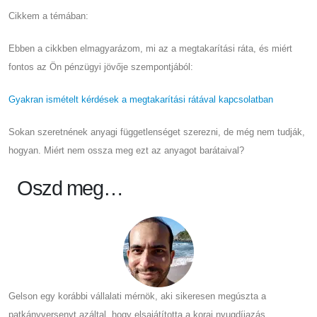
Cikkem a témában:
Ebben a cikkben elmagyarázom, mi az a megtakarítási ráta, és miért
fontos az Ön pénzügyi jövője szempontjából:
Gyakran ismételt kérdések a megtakarítási rátával kapcsolatban
Sokan szeretnének anyagi függetlenséget szerezni, de még nem tudják,
hogyan. Miért nem ossza meg ezt az anyagot barátaival?
Oszd meg…
Gelson egy korábbi vállalati mérnök, aki sikeresen megúszta a
patkányversenyt azáltal, hogy elsajátította a korai nyugdíjazás