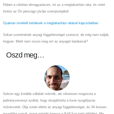
Ebben a cikkben elmagyarázom, mi az a megtakarítási ráta, és miért
fontos az Ön pénzügyi jövője szempontjából:
Gyakran ismételt kérdések a megtakarítási rátával kapcsolatban
Sokan szeretnének anyagi függetlenséget szerezni, de még nem tudják,
hogyan. Miért nem ossza meg ezt az anyagot barátaival?
Oszd meg…
Gelson egy korábbi vállalati mérnök, aki sikeresen megúszta a
patkányversenyt azáltal, hogy elsajátította a korai nyugdíjazás
művészetét. Útja során elérte az anyagi függetlenséget, és 34 évesen
nyugdíjba vonult, maga mögött hagyva a 9-től 5-ig tartó őrlődést. Ma