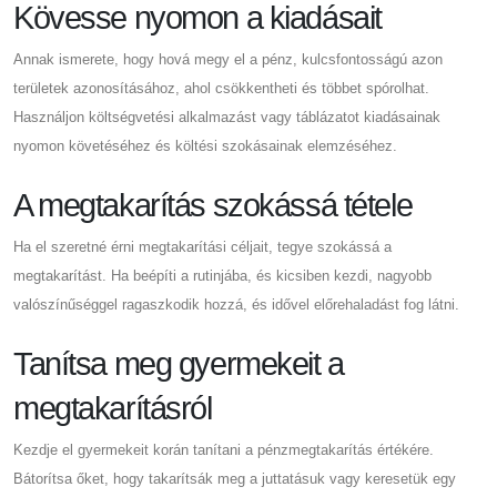
Kövesse nyomon a kiadásait
Annak ismerete, hogy hová megy el a pénz, kulcsfontosságú azon
területek azonosításához, ahol csökkentheti és többet spórolhat.
Használjon költségvetési alkalmazást vagy táblázatot kiadásainak
nyomon követéséhez és költési szokásainak elemzéséhez.
A megtakarítás szokássá tétele
Ha el szeretné érni megtakarítási céljait, tegye szokássá a
megtakarítást. Ha beépíti a rutinjába, és kicsiben kezdi, nagyobb
valószínűséggel ragaszkodik hozzá, és idővel előrehaladást fog látni.
Tanítsa meg gyermekeit a
megtakarításról
Kezdje el gyermekeit korán tanítani a pénzmegtakarítás értékére.
Bátorítsa őket, hogy takarítsák meg a juttatásuk vagy keresetük egy