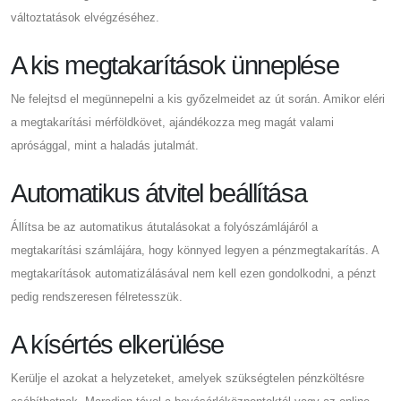
változtatások elvégzéséhez.
A kis megtakarítások ünneplése
Ne felejtsd el megünnepelni a kis győzelmeidet az út során. Amikor eléri
a megtakarítási mérföldkövet, ajándékozza meg magát valami
aprósággal, mint a haladás jutalmát.
Automatikus átvitel beállítása
Állítsa be az automatikus átutalásokat a folyószámlájáról a
megtakarítási számlájára, hogy könnyed legyen a pénzmegtakarítás. A
megtakarítások automatizálásával nem kell ezen gondolkodni, a pénzt
pedig rendszeresen félretesszük.
A kísértés elkerülése
Kerülje el azokat a helyzeteket, amelyek szükségtelen pénzköltésre