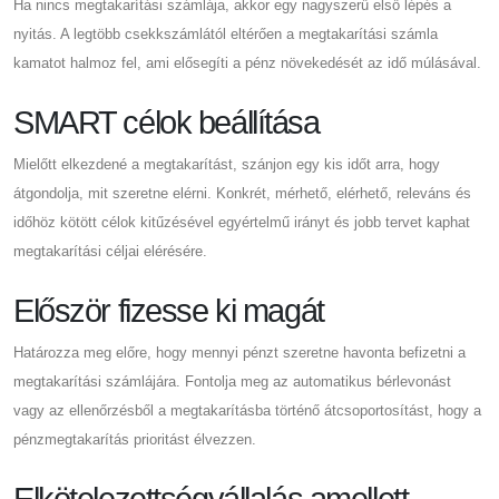
Ha nincs megtakarítási számlája, akkor egy nagyszerű első lépés a
nyitás. A legtöbb csekkszámlától eltérően a megtakarítási számla
kamatot halmoz fel, ami elősegíti a pénz növekedését az idő múlásával.
SMART célok beállítása
Mielőtt elkezdené a megtakarítást, szánjon egy kis időt arra, hogy
átgondolja, mit szeretne elérni. Konkrét, mérhető, elérhető, releváns és
időhöz kötött célok kitűzésével egyértelmű irányt és jobb tervet kaphat
megtakarítási céljai elérésére.
Először fizesse ki magát
Határozza meg előre, hogy mennyi pénzt szeretne havonta befizetni a
megtakarítási számlájára. Fontolja meg az automatikus bérlevonást
vagy az ellenőrzésből a megtakarításba történő átcsoportosítást, hogy a
pénzmegtakarítás prioritást élvezzen.