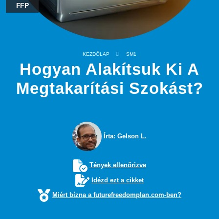
FFP
KEZDŐLAP
SM1
Hogyan Alakítsuk Ki A
Megtakarítási Szokást?
Írta: Gelson L.
Tények ellenőrizve
Idézd ezt a cikket
Miért bízna a futurefreedomplan.com-ben?