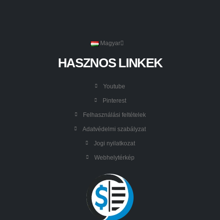
Magyar
HASZNOS LINKEK
Youtube
Pinterest
Felhasználási feltételek
Adatvédelmi szabályzat
Jogi nyilatkozat
Webhelytérkép