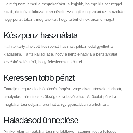
Ha még nem ismeri a megtakarítást, a legjobb, ha egy kis összeggel
kezdi, és idővel fokozatosan növeli. Ez segít megszokni azt a szokást,
hogy pénzt takarít meg anélkül, hogy túlterheltnek érezné magát.
Készpénz használata
Ha hitelkártya helyett készpénzt használ, jobban odafigyelhet a
kiadásaira. Ha fizikailag látja, hogy a pénz elhagyja a pénztárcáját,
kevésbé valószínű, hogy feleslegesen költi el.
Keressen több pénzt
Fontolja meg az oldalsó sürgés-forgást, vagy olyan tárgyak eladását,
amelyekre már nincs szükség extra bevételhez. A többlet pénzt a
megtakarítási céljaira fordíthatja, így gyorsabban elérheti azt.
Haladásod ünneplése
Amikor eléri a megtakarítási mérföldkövet, szánjon időt a fejlődés