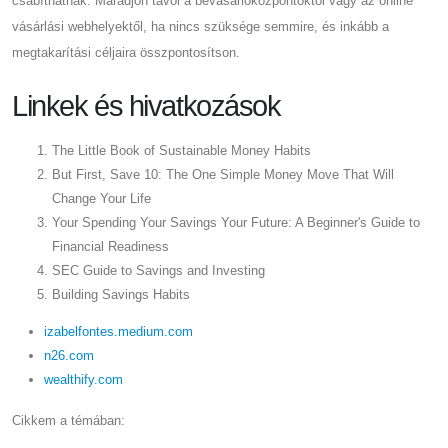
csábíthatnak. Maradjon távol a bevásárlóközpontoktól vagy az online
vásárlási webhelyektől, ha nincs szüksége semmire, és inkább a
megtakarítási céljaira összpontosítson.
Linkek és hivatkozások
The Little Book of Sustainable Money Habits
But First, Save 10: The One Simple Money Move That Will
Change Your Life
Your Spending Your Savings Your Future: A Beginner's Guide to
Financial Readiness
SEC Guide to Savings and Investing
Building Savings Habits
izabelfontes.medium.com
n26.com
wealthify.com
Cikkem a témában: