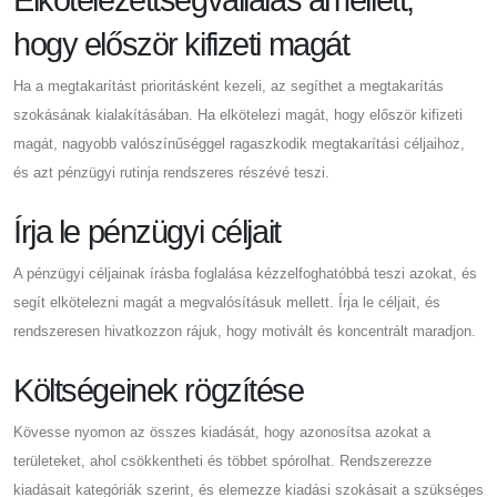
Elkötelezettségvállalás amellett,
hogy először kifizeti magát
Ha a megtakarítást prioritásként kezeli, az segíthet a megtakarítás
szokásának kialakításában. Ha elkötelezi magát, hogy először kifizeti
magát, nagyobb valószínűséggel ragaszkodik megtakarítási céljaihoz,
és azt pénzügyi rutinja rendszeres részévé teszi.
Írja le pénzügyi céljait
A pénzügyi céljainak írásba foglalása kézzelfoghatóbbá teszi azokat, és
segít elkötelezni magát a megvalósításuk mellett. Írja le céljait, és
rendszeresen hivatkozzon rájuk, hogy motivált és koncentrált maradjon.
Költségeinek rögzítése
Kövesse nyomon az összes kiadását, hogy azonosítsa azokat a
területeket, ahol csökkentheti és többet spórolhat. Rendszerezze
kiadásait kategóriák szerint, és elemezze kiadási szokásait a szükséges