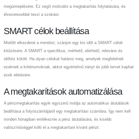
megünneplésére. Ez segít motiválni a megtakarítás folytatására, és
élvezetesebbé teszi a szokást.
SMART célok beállítása
Mielőtt elkezdené a mentést, szánjon egy kis időt a SMART célok
kitűzésére. A SMART a specifikus, mérhető, elérhető, releváns és
időhöz kötött. Ha olyan célokat határoz meg, amelyek megfelelnek
ezeknek a kritériumoknak, akkor egyértelmű irányt és jobb tervet kaphat
ezek elérésére.
A megtakarítások automatizálása
A pénzmegtakarítás egyik egyszerű módja az automatikus átutalások
beállítása a folyószámlájáról egy megtakarítási számlára. Így nem kell
minden hónapban emlékeznie a pénz átutalására, és kisebb
valószínűséggel költi el a megtakarítani kívánt pénzt.