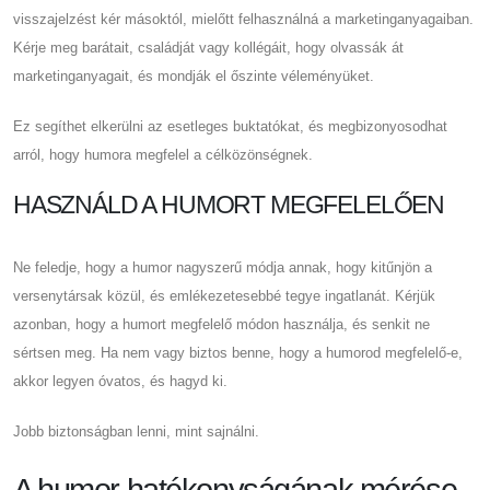
visszajelzést kér másoktól, mielőtt felhasználná a marketinganyagaiban.
Kérje meg barátait, családját vagy kollégáit, hogy olvassák át
marketinganyagait, és mondják el őszinte véleményüket.
Ez segíthet elkerülni az esetleges buktatókat, és megbizonyosodhat
arról, hogy humora megfelel a célközönségnek.
HASZNÁLD A HUMORT MEGFELELŐEN
Ne feledje, hogy a humor nagyszerű módja annak, hogy kitűnjön a
versenytársak közül, és emlékezetesebbé tegye ingatlanát. Kérjük
azonban, hogy a humort megfelelő módon használja, és senkit ne
sértsen meg. Ha nem vagy biztos benne, hogy a humorod megfelelő-e,
akkor legyen óvatos, és hagyd ki.
Jobb biztonságban lenni, mint sajnálni.