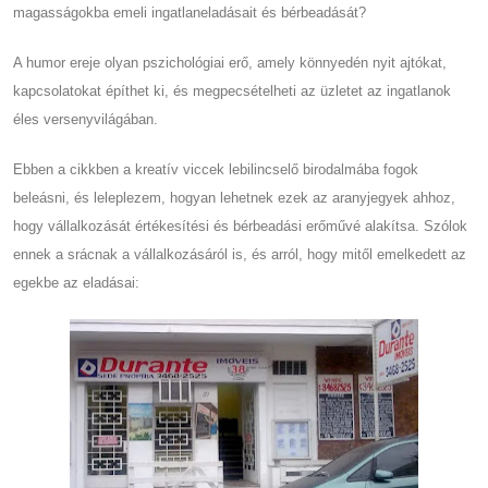
magasságokba emeli ingatlaneladásait és bérbeadását?
A humor ereje olyan pszichológiai erő, amely könnyedén nyit ajtókat,
kapcsolatokat építhet ki, és megpecsételheti az üzletet az ingatlanok
éles versenyvilágában.
Ebben a cikkben a kreatív viccek lebilincselő birodalmába fogok
beleásni, és leleplezem, hogyan lehetnek ezek az aranyjegyek ahhoz,
hogy vállalkozását értékesítési és bérbeadási erőművé alakítsa. Szólok
ennek a srácnak a vállalkozásáról is, és arról, hogy mitől emelkedett az
egekbe az eladásai: