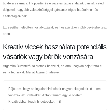
ügyfelei számára. Ha pozitív és élvezetes tapasztalataik vannak veled
dolgozni, nagyobb valószínűséggel ajánlanak téged barátaiknak és
családtagjaiknak.
Ez segíthet felépíteni vállalkozását, és hosszú távon több bevételre tesz
szert.
Kreatív viccek használata potenciális
vásárlók vagy bérlők vonzására
Argemiro Durantéről szeretnék beszélni, és arról, hogyan sajátította el
ezt a technikát. Magát Agemirót idézve:
Rájöttem, hogy az ingatlanhirdetések nagyon elterjedtek, és nem
vonzzák az ügyfeleket. Aztán támadt egy jó ötletem...
Kreatívabban fogok hirdetéseket írni!