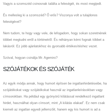
Vagyis a szomszéd csinosnak találta a feleségét, és most megijedt.
És mellesleg ki a szomszéd? Ő erős? Viszonya volt a tulajdonos
feleségével?
Nem tudom, te hogy vagy vele, de lefogadom, hogy sokan szeretnének
többet megtudni erről a történetről. És néhányan kérni fognak többet a
lakásról. Ez jobb ajánlatokhoz és gyorsabb értékesítéshez vezet.
Szóval, hogyan csinálja Mr. Agemiro?
SZÓJÁTÉKOK ÉS SZÓJÁTÉK
Az egyik módja annak, hogy humort építsen be ingatlanhirdetéseibe, ha
szójátékokat vagy szójátékokat használ az ingatlanleírásokban vagy
címsorokban. Ha például egy gyönyörű kilátással rendelkező ingatlant
hirdet, használhat olyan címsort, mint „A kilátás elakad”. Ez nem csak
kiemeli az ingatlan egyedi jellemzőit, hanem egy kis humort is ad a