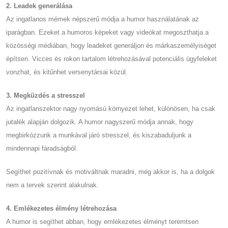
2. Leadek generálása
Az ingatlanos mémek népszerű módja a humor használatának az
iparágban. Ezeket a humoros képeket vagy videókat megoszthatja a
közösségi médiában, hogy leadeket generáljon és márkaszemélyiséget
építsen. Vicces és rokon tartalom létrehozásával potenciális ügyfeleket
vonzhat, és kitűnhet versenytársai közül.
3. Megküzdés a stresszel
Az ingatlanszektor nagy nyomású környezet lehet, különösen, ha csak
jutalék alapján dolgozik. A humor nagyszerű módja annak, hogy
megbirkózzunk a munkával járó stresszel, és kiszabaduljunk a
mindennapi fáradságból.
Segíthet pozitívnak és motiváltnak maradni, még akkor is, ha a dolgok
nem a tervek szerint alakulnak.
4. Emlékezetes élmény létrehozása
A humor is segíthet abban, hogy emlékezetes élményt teremtsen