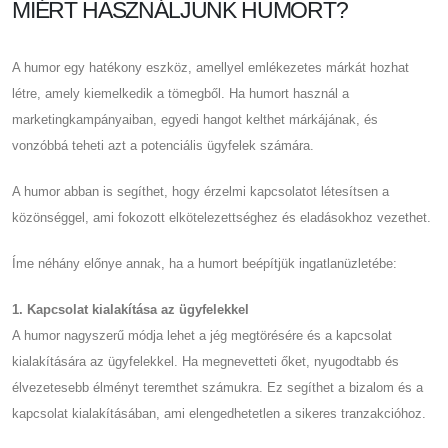
MIÉRT HASZNÁLJUNK HUMORT?
A humor egy hatékony eszköz, amellyel emlékezetes márkát hozhat
létre, amely kiemelkedik a tömegből. Ha humort használ a
marketingkampányaiban, egyedi hangot kelthet márkájának, és
vonzóbbá teheti azt a potenciális ügyfelek számára.
A humor abban is segíthet, hogy érzelmi kapcsolatot létesítsen a
közönséggel, ami fokozott elkötelezettséghez és eladásokhoz vezethet.
Íme néhány előnye annak, ha a humort beépítjük ingatlanüzletébe:
1. Kapcsolat kialakítása az ügyfelekkel
A humor nagyszerű módja lehet a jég megtörésére és a kapcsolat
kialakítására az ügyfelekkel. Ha megnevetteti őket, nyugodtabb és
élvezetesebb élményt teremthet számukra. Ez segíthet a bizalom és a
kapcsolat kialakításában, ami elengedhetetlen a sikeres tranzakcióhoz.