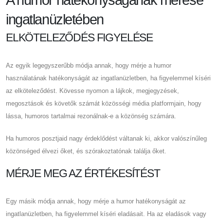
A humor hatékonyságának mérése
ingatlanüzletében
ELKÖTELEZŐDÉS FIGYELÉSE
Az egyik legegyszerűbb módja annak, hogy mérje a humor
használatának hatékonyságát az ingatlanüzletben, ha figyelemmel kíséri
az elköteleződést. Kövesse nyomon a lájkok, megjegyzések,
megosztások és követők számát közösségi média platformjain, hogy
lássa, humoros tartalmai rezonálnak-e a közönség számára.
Ha humoros posztjaid nagy érdeklődést váltanak ki, akkor valószínűleg
közönséged élvezi őket, és szórakoztatónak találja őket.
MÉRJE MEG AZ ÉRTÉKESÍTÉST
Egy másik módja annak, hogy mérje a humor hatékonyságát az
ingatlanüzletben, ha figyelemmel kíséri eladásait. Ha az eladások vagy