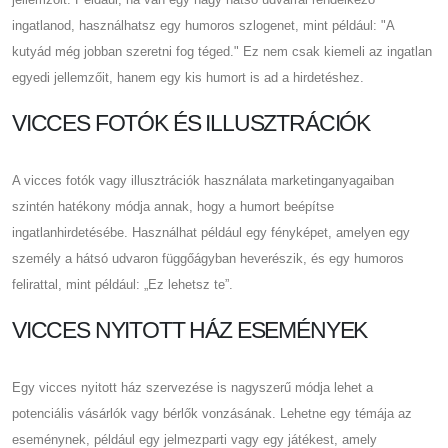
ingatlanod, használhatsz egy humoros szlogenet, mint például: "A
kutyád még jobban szeretni fog téged." Ez nem csak kiemeli az ingatlan
egyedi jellemzőit, hanem egy kis humort is ad a hirdetéshez.
VICCES FOTÓK ÉS ILLUSZTRÁCIÓK
A vicces fotók vagy illusztrációk használata marketinganyagaiban
szintén hatékony módja annak, hogy a humort beépítse
ingatlanhirdetésébe. Használhat például egy fényképet, amelyen egy
személy a hátsó udvaron függőágyban heverészik, és egy humoros
felirattal, mint például: „Ez lehetsz te”.
VICCES NYITOTT HÁZ ESEMÉNYEK
Egy vicces nyitott ház szervezése is nagyszerű módja lehet a
potenciális vásárlók vagy bérlők vonzásának. Lehetne egy témája az
eseménynek, például egy jelmezparti vagy egy játékest, amely