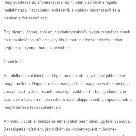
megnevettesse az embereket (bár ez minden bizonnyal elragadó
mellékhatás). Kapcsolatok építéséről, a korlátok lebontásáról és a
bizalom erősítéséről szól.
Egy olyan világban, ahol az ingatlantranzakciók olykor személytelennek
és tranzakciósnak tűnnek, egy kis humor belefecskendezése sokat
segíthet a folyamat humanizálásában.
Gondold át.
Ha találkozol valakivel, aki képes megnevettetni, azonnal jobban érzi
magát mellette. Hagyod az óvatosságodat, és nagyobb valószínűséggel
veszel részt nyílt és őszinte beszélgetésekben. És ha ingatlanról van
szó, ahol a bizalom minden sikeres üzlet alapja, ennek a kapcsolatnak a
megteremtése felbecsülhetetlen.
A kreatív viccek emlékezetes élményeket teremtenek ügyfelei számára.
Beszélgetésindítóként, jégtörőként és kötőanyagként működnek.