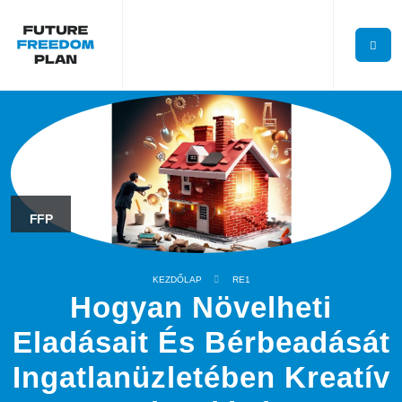
FFP
KEZDŐLAP
RE1
Hogyan Növelheti
Eladásait És Bérbeadását
Ingatlanüzletében Kreatív