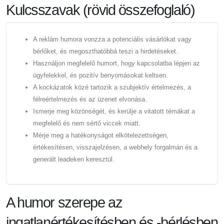
Kulcsszavak (rövid összefoglaló)
A reklám humora vonzza a potenciális vásárlókat vagy
bérlőket, és megoszthatóbbá teszi a hirdetéseket.
Használjon megfelelő humort, hogy kapcsolatba lépjen az
ügyfelekkel, és pozitív benyomásokat keltsen.
A kockázatok közé tartozik a szubjektív értelmezés, a
félreértelmezés és az üzenet elvonása.
Ismerje meg közönségét, és kerülje a vitatott témákat a
megfelelő és nem sértő viccek miatt.
Mérje meg a hatékonyságot elkötelezettségen,
értékesítésen, visszajelzésen, a webhely forgalmán és a
generált leadeken keresztül.
A humor szerepe az
ingatlanértékesítésben és -bérlésben