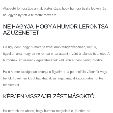
Alapvető fontosságú annak biztosítása, hogy humora tiszta legyen, és
ne legyen nyitott a félreértelmezésre.
NE HAGYJA, HOGY A HUMOR LERONTSA
AZ ÜZENETET
Ha úgy dönt, hogy humort használ marketinganyagaiban, kérjük,
ügyeljen arra, hogy ez ne rontsa el az átadni kívánt általános üzenetet. A
humornak az üzenet kiegészítésének kell lennie, nem pedig fordítva.
Ha a humor túlságosan elvonja a figyelmet, a potenciális vásárlók vagy
bérlők figyelmen kívül hagyhatják az ingatlanával kapcsolatos fontos
részleteket.
KÉRJEN VISSZAJELZÉST MÁSOKTÓL
Ha nem biztos abban, hogy humora megfelelő-e, jó ötlet, ha