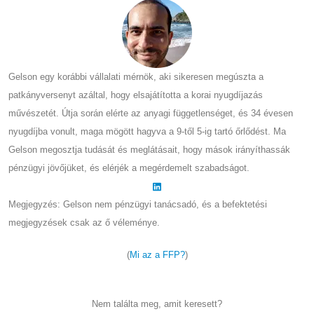
Gelson egy korábbi vállalati mérnök, aki sikeresen megúszta a
patkányversenyt azáltal, hogy elsajátította a korai nyugdíjazás
művészetét. Útja során elérte az anyagi függetlenséget, és 34 évesen
nyugdíjba vonult, maga mögött hagyva a 9-től 5-ig tartó őrlődést. Ma
Gelson megosztja tudását és meglátásait, hogy mások irányíthassák
pénzügyi jövőjüket, és elérjék a megérdemelt szabadságot.
Megjegyzés: Gelson nem pénzügyi tanácsadó, és a befektetési
megjegyzések csak az ő véleménye.
(
Mi az a FFP?
)
Nem találta meg, amit keresett?