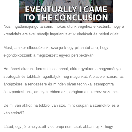
Nos, ingatlanrajongó társaim, mókás utunk végéhez érkeztünk, hogy a
kreativitás erejével növelje ingatlanüzletük eladásait és bérleti díjait.
Most, amikor elbúcsúzunk, szánjunk egy pillanatot arra, hogy
elgondolkozzunk a megszerzett egyedi perspektíván.
Ha többet akarunk keresni ingatlannal, akkor gyakran a hagyományos
stratégiák és taktikák ragadtatjuk meg magunkat. A piacelemzésre, az
árképzésre, a rendezésre és minden olyan technikai szempontra
összpontosítunk, amelyek ebben az iparágban a sikerhez vezetnek.
De mi van akkor, ha többről van szó, mint csupán a számokról és a
képletekről?
Látod, egy jól elhelyezett vicc ereje nem csak abban rejlik, hogy