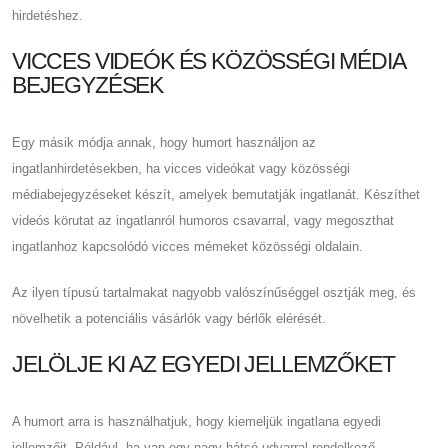
hirdetéshez.
VICCES VIDEÓK ÉS KÖZÖSSÉGI MÉDIA
BEJEGYZÉSEK
Egy másik módja annak, hogy humort használjon az
ingatlanhirdetésekben, ha vicces videókat vagy közösségi
médiabejegyzéseket készít, amelyek bemutatják ingatlanát. Készíthet
videós körutat az ingatlanról humoros csavarral, vagy megoszthat
ingatlanhoz kapcsolódó vicces mémeket közösségi oldalain.
Az ilyen típusú tartalmakat nagyobb valószínűséggel osztják meg, és
növelhetik a potenciális vásárlók vagy bérlők elérését.
JELÖLJE KI AZ EGYEDI JELLEMZŐKET
A humort arra is használhatjuk, hogy kiemeljük ingatlana egyedi
jellemzőit. Például, ha van egy nagy hátsó udvarral rendelkező