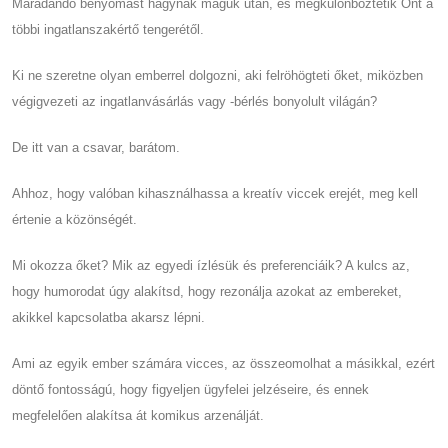
Maradandó benyomást hagynak maguk után, és megkülönböztetik Önt a
többi ingatlanszakértő tengerétől.
Ki ne szeretne olyan emberrel dolgozni, aki felröhögteti őket, miközben
végigvezeti az ingatlanvásárlás vagy -bérlés bonyolult világán?
De itt van a csavar, barátom.
Ahhoz, hogy valóban kihasználhassa a kreatív viccek erejét, meg kell
értenie a közönségét.
Mi okozza őket? Mik az egyedi ízlésük és preferenciáik? A kulcs az,
hogy humorodat úgy alakítsd, hogy rezonálja azokat az embereket,
akikkel kapcsolatba akarsz lépni.
Ami az egyik ember számára vicces, az összeomolhat a másikkal, ezért
döntő fontosságú, hogy figyeljen ügyfelei jelzéseire, és ennek
megfelelően alakítsa át komikus arzenálját.