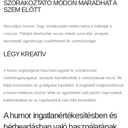
SZÓRAKOZTATÓ MÓDON MARADHAT A
SZEM ELŐTT
Használjon humort, hogy szórakoztató módon tartsa a márkáját a
csúcson. Például létrehozhat vicces videók sorozatát, amelyek
bemutatják ügynöksége szakértelmét és személyiségét.
LÉGY KREATÍV
A humor segítségével készítsen egyedi és szórakoztató
marketinganyagokat, amelyek kiemelkednek a versenytársak közül. Ne
féljen kockáztatni és új dolgokat kipróbálni. A megfelelő megközelítéssel
a humor hatékony eszköz lehet az ügyfelekkel való pozitív kapcsolatok
kialakításában és az ingatlanokkal való több bevételben.
A humor ingatlanértékesítésben és
bérbeadásban való használatának