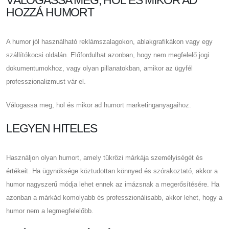
VÁLOGASSA MEG, HOL ÉS MIKOR AD
HOZZÁ HUMORT
A humor jól használható reklámszalagokon, ablakgrafikákon vagy egy
szállítókocsi oldalán. Előfordulhat azonban, hogy nem megfelelő jogi
dokumentumokhoz, vagy olyan pillanatokban, amikor az ügyfél
professzionalizmust vár el.
Válogassa meg, hol és mikor ad humort marketinganyagaihoz.
LEGYEN HITELES
Használjon olyan humort, amely tükrözi márkája személyiségét és
értékeit. Ha ügynöksége köztudottan könnyed és szórakoztató, akkor a
humor nagyszerű módja lehet ennek az imázsnak a megerősítésére. Ha
azonban a márkád komolyabb és professzionálisabb, akkor lehet, hogy a
humor nem a legmegfelelőbb.