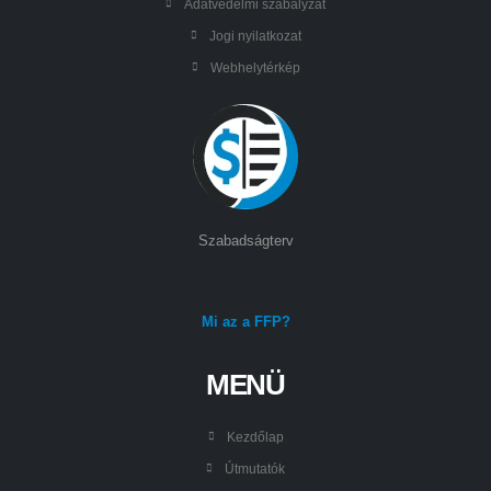
Adatvédelmi szabályzat
Jogi nyilatkozat
Webhelytérkép
Szabadságterv
Mi az a FFP?
MENÜ
Kezdőlap
Útmutatók