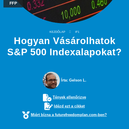
FFP
KEZDŐLAP
IF1
Hogyan Vásárolhatok
S&P 500 Indexalapokat?
Írta: Gelson L.
Tények ellenőrizve
Idézd ezt a cikket
Miért bízna a futurefreedomplan.com-ben?