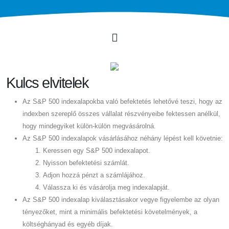
Kulcs elvitelek
Az S&P 500 indexalapokba való befektetés lehetővé teszi, hogy az
indexben szereplő összes vállalat részvényeibe fektessen anélkül,
hogy mindegyiket külön-külön megvásárolná.
Az S&P 500 indexalapok vásárlásához néhány lépést kell követnie:
Keressen egy S&P 500 indexalapot.
Nyisson befektetési számlát.
Adjon hozzá pénzt a számlájához.
Válassza ki és vásárolja meg indexalapját.
Az S&P 500 indexalap kiválasztásakor vegye figyelembe az olyan
tényezőket, mint a minimális befektetési követelmények, a
költséghányad és egyéb díjak.