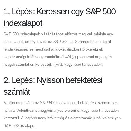
1. Lépés: Keressen egy S&P 500
indexalapot
S&P 500 indexalapok vásárlásához először meg kell találnia egy
indexalapot, amely követi az S&P 500-at. Számos lehetőség áll
rendelkezésre, és megtalálhatja őket diszkont brókereknél,
alaptársaságoknál vagy munkáltatói 401(k) programokon, egyéni
nyugdíjszámlákon keresztül. (IRA), vagy robo-tanácsadók.
2. Lépés: Nyisson befektetési
számlát
Miután megtalálta az S&P 500 indexalapot, befektetési számlát kell
nyitnia. Jelentkezhet hagyományos brókernél vagy robo-tanácsadón
keresztül. A legtöbb nagy brókercég és alaptársaság kínál valamilyen
S&P 500-as alapot.