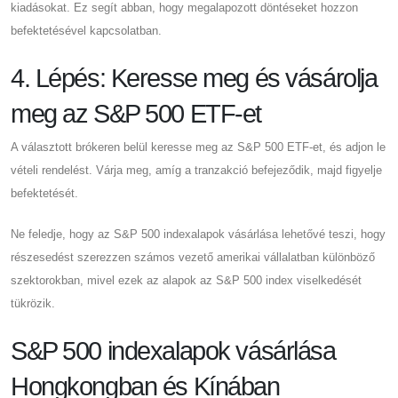
kiadásokat. Ez segít abban, hogy megalapozott döntéseket hozzon
befektetésével kapcsolatban.
4. Lépés: Keresse meg és vásárolja
meg az S&P 500 ETF-et
A választott brókeren belül keresse meg az S&P 500 ETF-et, és adjon le
vételi rendelést. Várja meg, amíg a tranzakció befejeződik, majd figyelje
befektetését.
Ne feledje, hogy az S&P 500 indexalapok vásárlása lehetővé teszi, hogy
részesedést szerezzen számos vezető amerikai vállalatban különböző
szektorokban, mivel ezek az alapok az S&P 500 index viselkedését
tükrözik.
S&P 500 indexalapok vásárlása
Hongkongban és Kínában