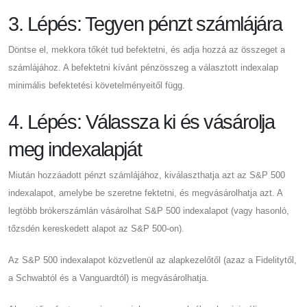
3. Lépés: Tegyen pénzt számlájára
Döntse el, mekkora tőkét tud befektetni, és adja hozzá az összeget a
számlájához. A befektetni kívánt pénzösszeg a választott indexalap
minimális befektetési követelményeitől függ.
4. Lépés: Válassza ki és vásárolja
meg indexalapját
Miután hozzáadott pénzt számlájához, kiválaszthatja azt az S&P 500
indexalapot, amelybe be szeretne fektetni, és megvásárolhatja azt. A
legtöbb brókerszámlán vásárolhat S&P 500 indexalapot (vagy hasonló,
tőzsdén kereskedett alapot az S&P 500-on).
Az S&P 500 indexalapot közvetlenül az alapkezelőtől (azaz a Fidelitytől,
a Schwabtól és a Vanguardtól) is megvásárolhatja.