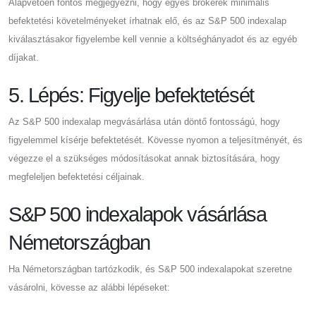
Alapvetően fontos megjegyezni, hogy egyes brókerek minimális
befektetési követelményeket írhatnak elő, és az S&P 500 indexalap
kiválasztásakor figyelembe kell vennie a költséghányadot és az egyéb
díjakat.
5. Lépés: Figyelje befektetését
Az S&P 500 indexalap megvásárlása után döntő fontosságú, hogy
figyelemmel kísérje befektetését. Kövesse nyomon a teljesítményét, és
végezze el a szükséges módosításokat annak biztosítására, hogy
megfeleljen befektetési céljainak.
S&P 500 indexalapok vásárlása
Németországban
Ha Németországban tartózkodik, és S&P 500 indexalapokat szeretne
vásárolni, kövesse az alábbi lépéseket: