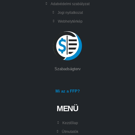
Adatvédelmi szabályzat
Jogi nyilatkozat
Webhelytérkép
Szabadságterv
Mi az a FFP?
MENÜ
Kezdőlap
Útmutatók