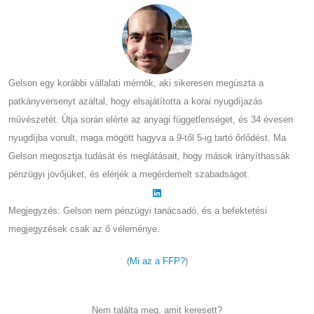
Gelson egy korábbi vállalati mérnök, aki sikeresen megúszta a
patkányversenyt azáltal, hogy elsajátította a korai nyugdíjazás
művészetét. Útja során elérte az anyagi függetlenséget, és 34 évesen
nyugdíjba vonult, maga mögött hagyva a 9-től 5-ig tartó őrlődést. Ma
Gelson megosztja tudását és meglátásait, hogy mások irányíthassák
pénzügyi jövőjüket, és elérjék a megérdemelt szabadságot.
Megjegyzés: Gelson nem pénzügyi tanácsadó, és a befektetési
megjegyzések csak az ő véleménye.
(
Mi az a FFP?
)
Nem találta meg, amit keresett?