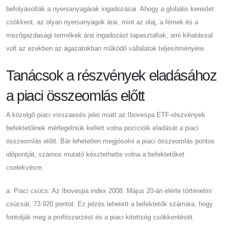
befolyásolták a nyersanyagárak ingadozásai. Ahogy a globális kereslet
csökkent, az olyan nyersanyagok árai, mint az olaj, a fémek és a
mezőgazdasági termékek árai ingadozást tapasztaltak, ami kihatással
volt az ezekben az ágazatokban működő vállalatok teljesítményére.
Tanácsok a részvények eladásához
a piaci összeomlás előtt
A közelgő piaci visszaesés jelei miatt az Ibovespa ETF-részvények
befektetőinek mérlegelniük kellett volna pozícióik eladását a piaci
összeomlás előtt. Bár lehetetlen megjósolni a piaci összeomlás pontos
időpontját, számos mutató késztethette volna a befektetőket
cselekvésre:
a. Piaci csúcs: Az Ibovespa index 2008. Május 20-án elérte történelmi
csúcsát, 73 920 pontot. Ez jelzés lehetett a befektetők számára, hogy
fontolják meg a profitszerzést és a piaci kitettség csökkentését.