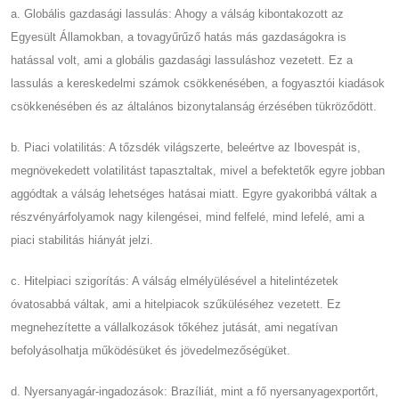
a. Globális gazdasági lassulás: Ahogy a válság kibontakozott az
Egyesült Államokban, a tovagyűrűző hatás más gazdaságokra is
hatással volt, ami a globális gazdasági lassuláshoz vezetett. Ez a
lassulás a kereskedelmi számok csökkenésében, a fogyasztói kiadások
csökkenésében és az általános bizonytalanság érzésében tükröződött.
b. Piaci volatilitás: A tőzsdék világszerte, beleértve az Ibovespát is,
megnövekedett volatilitást tapasztaltak, mivel a befektetők egyre jobban
aggódtak a válság lehetséges hatásai miatt. Egyre gyakoribbá váltak a
részvényárfolyamok nagy kilengései, mind felfelé, mind lefelé, ami a
piaci stabilitás hiányát jelzi.
c. Hitelpiaci szigorítás: A válság elmélyülésével a hitelintézetek
óvatosabbá váltak, ami a hitelpiacok szűküléséhez vezetett. Ez
megnehezítette a vállalkozások tőkéhez jutását, ami negatívan
befolyásolhatja működésüket és jövedelmezőségüket.
d. Nyersanyagár-ingadozások: Brazíliát, mint a fő nyersanyagexportőrt,