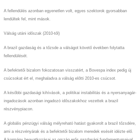
A fellendülés azonban egyenetlen volt, egyes szektorok gyorsabban
lendültek fel, mint mások.
Válság utáni időszak (2010-től)
A brazil gazdaság és a tőzsde a válságot követő években folytatta
fellendülését.
A befektetői bizalom fokozatosan visszatért, a Bovespa index pedig új
csúcsokat ért el, meghaladva a válság előtti 2010-es csúcsot.
A későbbi gazdasági kihívások, a politikai instabilitás és a nyersanyagár-
ingadozások azonban ingadozó időszakokhoz vezettek a brazil
részvénypiacon.
A globális pénzügyi válság mélyreható hatást gyakorolt ​​a brazil tőzsdére,
ami a részvényárak és a befektetői bizalom meredek esését idézte elő.
A kormány beavatkozásai az ország erős gazdasági fundamentumaival