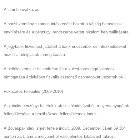
Állami beavatkozás
A brazil kormány számos intézkedést hozott a válság hatásainak
enyhítésére és a pénzügyi rendszerbe vetett bizalom helyreállítására.
A jegybank likviditást juttatott a bankrendszerbe, és intézkedéseket
hozott a hitelpiacok támogatására.
A belföldi kereslet fellendítése és a kulcsfontosságú iparágak
támogatása érdekében fiskális ösztönző csomagokat vezettek be.
Fokozatos felépülés (2009-2010)
A globális pénzügyi feltételek stabilizálódásával és a nyersanyagárak
fellendülésével a brazil tőzsde fellendülésnek indult.
A Bovespa-index ismét felfelé indult, 2009. December 31-én 69 304
ponton zárt, ami a mélypontról való jelentős kilábalást tükrözi.