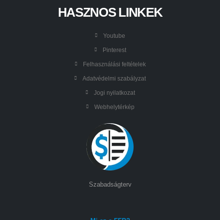
HASZNOS LINKEK
Youtube
Pinterest
Felhasználási feltételek
Adatvédelmi szabályzat
Jogi nyilatkozat
Webhelytérkép
Szabadságterv