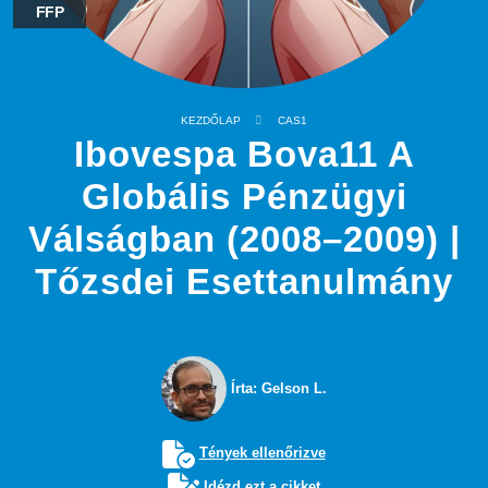
FFP
KEZDŐLAP
CAS1
Ibovespa Bova11 A
Globális Pénzügyi
Válságban (2008–2009) |
Tőzsdei Esettanulmány
Írta: Gelson L.
Tények ellenőrizve
Idézd ezt a cikket