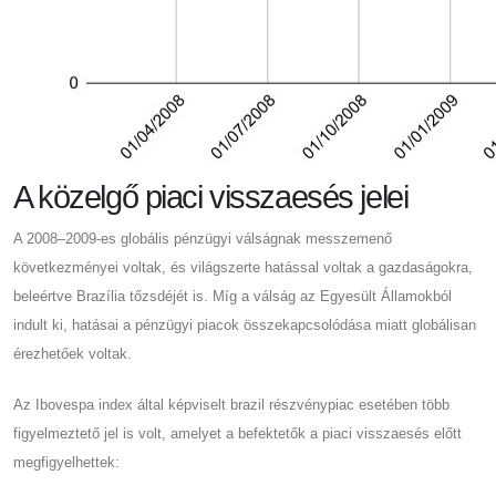
A közelgő piaci visszaesés jelei
A 2008–2009-es globális pénzügyi válságnak messzemenő
következményei voltak, és világszerte hatással voltak a gazdaságokra,
beleértve Brazília tőzsdéjét is. Míg a válság az Egyesült Államokból
indult ki, hatásai a pénzügyi piacok összekapcsolódása miatt globálisan
érezhetőek voltak.
Az Ibovespa index által képviselt brazil részvénypiac esetében több
figyelmeztető jel is volt, amelyet a befektetők a piaci visszaesés előtt
megfigyelhettek: