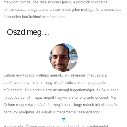
mélypont pontos időzítése kihívást jelent, a pozíciók fokozatos
felhalmozása, ahogy a piac a stabilizáció jeleit mutatja, és a potenciális
fellendülés körültekintő stratégia lehet.
Oszd meg…
Gelson egy korábbi vállalati mérnök, aki sikeresen megúszta a
patkányversenyt azáltal, hogy elsajátította a korai nyugdíjazás
művészetét. Útja során elérte az anyagi függetlenséget, és 34 évesen
nyugdíjba vonult, maga mögött hagyva a 9-től 5-ig tartó őrlődést. Ma
Gelson megosztja tudását és meglátásait, hogy mások irányíthassák
pénzügyi jövőjüket, és elérjék a megérdemelt szabadságot.
Megjegyzés: Gelson nem pénzügyi tanácsadó, és a befektetési