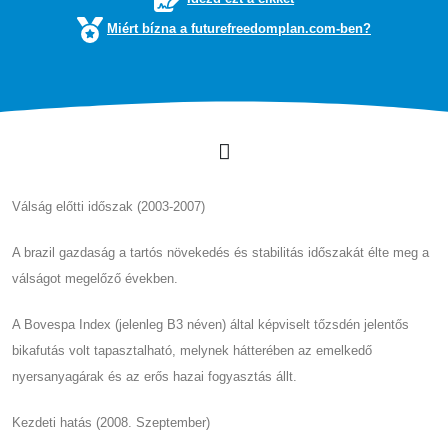
Miért bízna a futurefreedomplan.com-ben?
Válság előtti időszak (2003-2007)
A brazil gazdaság a tartós növekedés és stabilitás időszakát élte meg a
válságot megelőző években.
A Bovespa Index (jelenleg B3 néven) által képviselt tőzsdén jelentős
bikafutás volt tapasztalható, melynek hátterében az emelkedő
nyersanyagárak és az erős hazai fogyasztás állt.
Kezdeti hatás (2008. Szeptember)