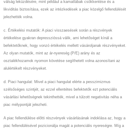
válság leküzdésére, mint például a kamatlábak csökkentése és a
likviditás biztosítása, ezek az intézkedések a piac közelgő fellendülését
jelezhették volna.
c. Értékelési mutatók: A piaci visszaesések során a részvények
értékelése gyakran depresszióssá válik, ami lehetőséget kínál a
befektetőknek, hogy vonzó értékelés mellett vásároljanak részvényeket.
Az olyan mutatók, mint az ár-nyereség (P/E) arány és az
osztalékhozamok nyomon követése segíthetett volna azonosítani az
alulértékelt részvényeket.
d. Piaci hangulat: Mivel a piaci hangulat elérte a pesszimizmus
szélsőséges szintjét, az ezzel ellentétes befektetők ezt potenciális
vásárlási lehetőségnek tekinthették, mivel a túlzott negativitás néha a
piac mélypontját jelezheti.
A piac fellendülése előtti részvények vásárlásának indoklása az, hogy a
piac fellendülésével pozicionálja magát a potenciális nyereségre. Míg a