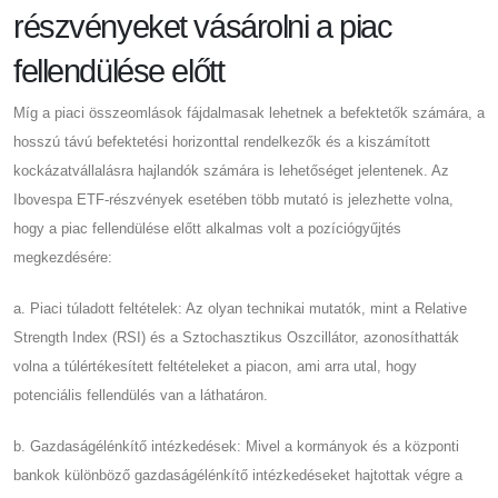
részvényeket vásárolni a piac
fellendülése előtt
Míg a piaci összeomlások fájdalmasak lehetnek a befektetők számára, a
hosszú távú befektetési horizonttal rendelkezők és a kiszámított
kockázatvállalásra hajlandók számára is lehetőséget jelentenek. Az
Ibovespa ETF-részvények esetében több mutató is jelezhette volna,
hogy a piac fellendülése előtt alkalmas volt a pozíciógyűjtés
megkezdésére:
a. Piaci túladott feltételek: Az olyan technikai mutatók, mint a Relative
Strength Index (RSI) és a Sztochasztikus Oszcillátor, azonosíthatták
volna a túlértékesített feltételeket a piacon, ami arra utal, hogy
potenciális fellendülés van a láthatáron.
b. Gazdaságélénkítő intézkedések: Mivel a kormányok és a központi
bankok különböző gazdaságélénkítő intézkedéseket hajtottak végre a