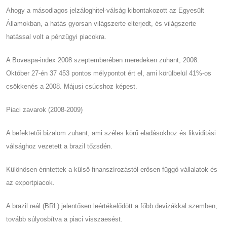
Ahogy a másodlagos jelzáloghitel-válság kibontakozott az Egyesült
Államokban, a hatás gyorsan világszerte elterjedt, és világszerte
hatással volt a pénzügyi piacokra.
A Bovespa-index 2008 szeptemberében meredeken zuhant, 2008.
Október 27-én 37 453 pontos mélypontot ért el, ami körülbelül 41%-os
csökkenés a 2008. Májusi csúcshoz képest.
Piaci zavarok (2008-2009)
A befektetői bizalom zuhant, ami széles körű eladásokhoz és likviditási
válsághoz vezetett a brazil tőzsdén.
Különösen érintettek a külső finanszírozástól erősen függő vállalatok és
az exportpiacok.
A brazil reál (BRL) jelentősen leértékelődött a főbb devizákkal szemben,
tovább súlyosbítva a piaci visszaesést.