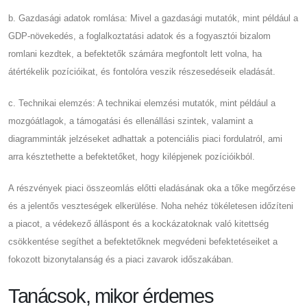
b. Gazdasági adatok romlása: Mivel a gazdasági mutatók, mint például a
GDP-növekedés, a foglalkoztatási adatok és a fogyasztói bizalom
romlani kezdtek, a befektetők számára megfontolt lett volna, ha
átértékelik pozícióikat, és fontolóra veszik részesedéseik eladását.
c. Technikai elemzés: A technikai elemzési mutatók, mint például a
mozgóátlagok, a támogatási és ellenállási szintek, valamint a
diagramminták jelzéseket adhattak a potenciális piaci fordulatról, ami
arra késztethette a befektetőket, hogy kilépjenek pozícióikból.
A részvények piaci összeomlás előtti eladásának oka a tőke megőrzése
és a jelentős veszteségek elkerülése. Noha nehéz tökéletesen időzíteni
a piacot, a védekező álláspont és a kockázatoknak való kitettség
csökkentése segíthet a befektetőknek megvédeni befektetéseiket a
fokozott bizonytalanság és a piaci zavarok időszakában.
Tanácsok, mikor érdemes