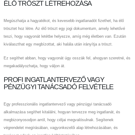
ÉLŐ TRÖSZT LÉTREHOZÁSA
Megúszhatja a hagyatékot, és kevesebb ingatlanadót fizethet, ha élő
trösztet hoz létre. Az élő tröszt egy jogi dokumentum, amely lehetővé
teszi, hogy vagyonát letétbe helyezze, amíg még életben van. Ezután
kiválaszthat egy megbízottat, aki halála után irányítja a tröszt.
Ez segíthet abban, hogy vagyonát úgy osszák fel, ahogyan szeretné, és
megakadályozhatja, hogy váljon át.
PROFI INGATLANTERVEZŐ VAGY
PÉNZÜGYI TANÁCSADÓ FELVÉTELE
Egy professzionális ingatlantervező vagy pénzügyi tanácsadó
alkalmazása segíthet kitalálni, hogyan tervezze meg ingatlanát, és
megbizonyosodjon arról, hogy céljai megvalósulnak. Segítenek
végrendelet megírásában, vagyonkezelői alap létrehozásában, és