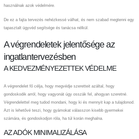
használnak azok védelmére.
De ez a fajta tervezés nehézkessé válhat, és nem szabad megtenni egy
tapasztalt ügyvéd segítsége és tanácsa nélkül.
A végrendeletek jelentősége az
ingatlantervezésben
A KEDVEZMÉNYEZETTEK VÉDELME
A végrendelet fő célja, hogy megvédje szeretteit azáltal, hogy
gondoskodik arról, hogy vagyonát úgy osszák fel, ahogyan szeretné.
Végrendelettel meg tudod mondani, hogy ki és mennyit kap a tulajdonod.
Azt is lehetővé teszi, hogy gyámokat válasszon kisebb gyermekei
számára, és gondoskodjon róla, ha túl korán meghalna.
AZ ADÓK MINIMALIZÁLÁSA