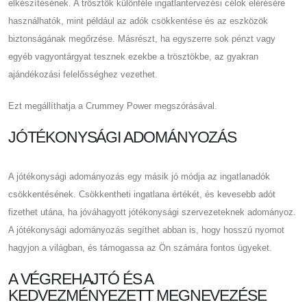
elkészítésének. A trösztök különféle ingatlantervezési célok elérésére
használhatók, mint például az adók csökkentése és az eszközök
biztonságának megőrzése. Másrészt, ha egyszerre sok pénzt vagy
egyéb vagyontárgyat tesznek ezekbe a trösztökbe, az gyakran
ajándékozási felelősséghez vezethet.
Ezt megállíthatja a Crummey Power megszórásával.
JÓTÉKONYSÁGI ADOMÁNYOZÁS
A jótékonysági adományozás egy másik jó módja az ingatlanadók
csökkentésének. Csökkentheti ingatlana értékét, és kevesebb adót
fizethet utána, ha jóváhagyott jótékonysági szervezeteknek adományoz.
A jótékonysági adományozás segíthet abban is, hogy hosszú nyomot
hagyjon a világban, és támogassa az Ön számára fontos ügyeket.
A VÉGREHAJTÓ ÉS A
KEDVEZMÉNYEZETT MEGNEVEZÉSE