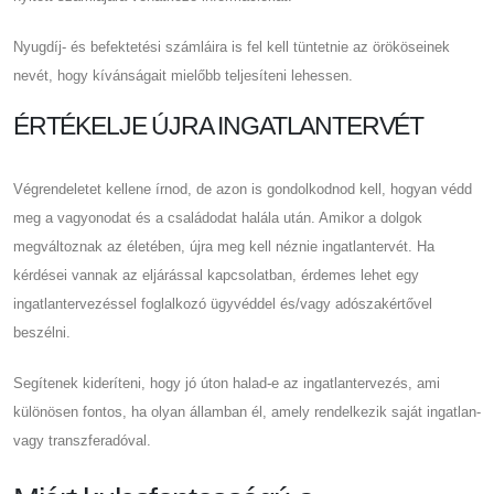
Nyugdíj- és befektetési számláira is fel kell tüntetnie az örököseinek
nevét, hogy kívánságait mielőbb teljesíteni lehessen.
ÉRTÉKELJE ÚJRA INGATLANTERVÉT
Végrendeletet kellene írnod, de azon is gondolkodnod kell, hogyan védd
meg a vagyonodat és a családodat halála után. Amikor a dolgok
megváltoznak az életében, újra meg kell néznie ingatlantervét. Ha
kérdései vannak az eljárással kapcsolatban, érdemes lehet egy
ingatlantervezéssel foglalkozó ügyvéddel és/vagy adószakértővel
beszélni.
Segítenek kideríteni, hogy jó úton halad-e az ingatlantervezés, ami
különösen fontos, ha olyan államban él, amely rendelkezik saját ingatlan-
vagy transzferadóval.