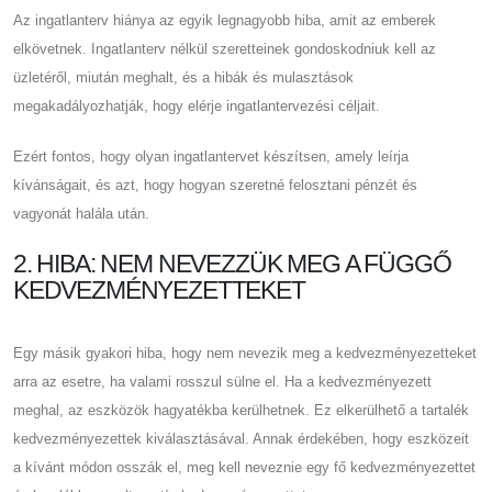
Az ingatlanterv hiánya az egyik legnagyobb hiba, amit az emberek
elkövetnek. Ingatlanterv nélkül szeretteinek gondoskodniuk kell az
üzletéről, miután meghalt, és a hibák és mulasztások
megakadályozhatják, hogy elérje ingatlantervezési céljait.
Ezért fontos, hogy olyan ingatlantervet készítsen, amely leírja
kívánságait, és azt, hogy hogyan szeretné felosztani pénzét és
vagyonát halála után.
2. HIBA: NEM NEVEZZÜK MEG A FÜGGŐ
KEDVEZMÉNYEZETTEKET
Egy másik gyakori hiba, hogy nem nevezik meg a kedvezményezetteket
arra az esetre, ha valami rosszul sülne el. Ha a kedvezményezett
meghal, az eszközök hagyatékba kerülhetnek. Ez elkerülhető a tartalék
kedvezményezettek kiválasztásával. Annak érdekében, hogy eszközeit
a kívánt módon osszák el, meg kell neveznie egy fő kedvezményezettet