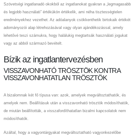
Szövetségi ingatlanadó okokból az ingatlanokat gyakran a „legmagasabb
és legjobb használati” értékükön értékelik, ami néha tisztességtelen
eredményekhez vezethet. Az adóalanyok csökkenthetik birtokaik értékét
adományozói alap létrehozásával vagy olyan ajándékozással, amely
lehetővé teszi számukra, hogy halálukig megtartsák használati jogukat
vagy az abból származó bevételt.
Bízik az ingatlantervezésben
VISSZAVONHATÓ TRÖSZTÖK KONTRA
VISSZAVONHATATLAN TRÖSZTÖK
A bizalomnak két fő típusa van: azok, amelyek megváltoztathatók, és
amelyek nem. Beállításuk után a visszavonható trösztök módosíthatók,
de miután beállították, a visszafordíthatatlan bizalmi kapcsolatok nem
módosíthatók.
Azáltal, hogy a vagyontárgyakat megváltoztatható vagyonkezelőbe