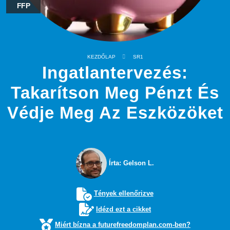
FFP
KEZDŐLAP
SR1
Ingatlantervezés:
Takarítson Meg Pénzt És
Védje Meg Az Eszközöket
Írta: Gelson L.
Tények ellenőrizve
Idézd ezt a cikket
Miért bízna a futurefreedomplan.com-ben?