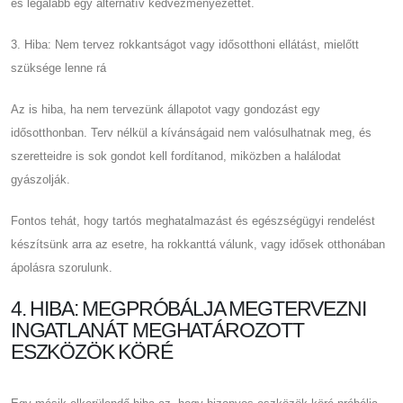
és legalább egy alternatív kedvezményezettet.
3. Hiba: Nem tervez rokkantságot vagy idősotthoni ellátást, mielőtt
szüksége lenne rá
Az is hiba, ha nem tervezünk állapotot vagy gondozást egy
idősotthonban. Terv nélkül a kívánságaid nem valósulhatnak meg, és
szeretteidre is sok gondot kell fordítanod, miközben a halálodat
gyászolják.
Fontos tehát, hogy tartós meghatalmazást és egészségügyi rendelést
készítsünk arra az esetre, ha rokkanttá válunk, vagy idősek otthonában
ápolásra szorulunk.
4. HIBA: MEGPRÓBÁLJA MEGTERVEZNI
INGATLANÁT MEGHATÁROZOTT
ESZKÖZÖK KÖRÉ