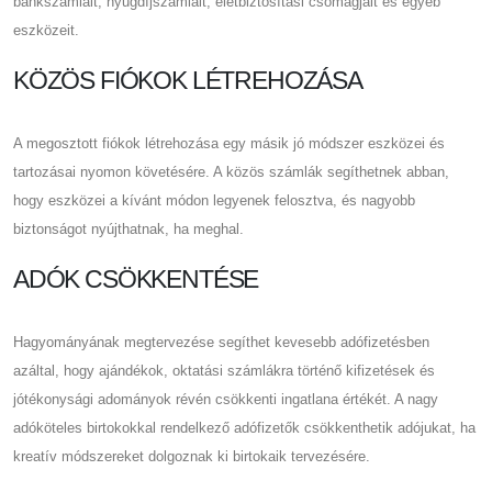
bankszámláit, nyugdíjszámláit, életbiztosítási csomagjait és egyéb
eszközeit.
KÖZÖS FIÓKOK LÉTREHOZÁSA
A megosztott fiókok létrehozása egy másik jó módszer eszközei és
tartozásai nyomon követésére. A közös számlák segíthetnek abban,
hogy eszközei a kívánt módon legyenek felosztva, és nagyobb
biztonságot nyújthatnak, ha meghal.
ADÓK CSÖKKENTÉSE
Hagyományának megtervezése segíthet kevesebb adófizetésben
azáltal, hogy ajándékok, oktatási számlákra történő kifizetések és
jótékonysági adományok révén csökkenti ingatlana értékét. A nagy
adóköteles birtokokkal rendelkező adófizetők csökkenthetik adójukat, ha
kreatív módszereket dolgoznak ki birtokaik tervezésére.