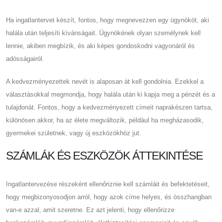
Ha ingatlantervet készít, fontos, hogy megnevezzen egy ügynököt, aki
halála után teljesíti kívánságait. Ügynökének olyan személynek kell
lennie, akiben megbízik, és aki képes gondoskodni vagyonáról és
adósságairól.
A kedvezményezettek nevét is alaposan át kell gondolnia. Ezekkel a
választásokkal megmondja, hogy halála után ki kapja meg a pénzét és a
tulajdonát. Fontos, hogy a kedvezményezett címeit naprakészen tartsa,
különösen akkor, ha az élete megváltozik, például ha megházasodik,
gyermekei születnek, vagy új eszközökhöz jut.
SZÁMLÁK ÉS ESZKÖZÖK ÁTTEKINTÉSE
Ingatlantervezése részeként ellenőriznie kell számláit és befektetéseit,
hogy megbizonyosodjon arról, hogy azok címe helyes, és összhangban
van-e azzal, amit szeretne. Ez azt jelenti, hogy ellenőrizze