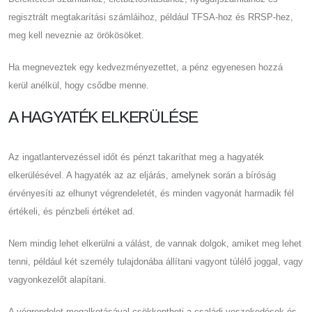
regisztrált megtakarítási számláihoz, például TFSA-hoz és RRSP-hez,
meg kell neveznie az örökösöket.
Ha megneveztek egy kedvezményezettet, a pénz egyenesen hozzá
kerül anélkül, hogy csődbe menne.
A HAGYATÉK ELKERÜLÉSE
Az ingatlantervezéssel időt és pénzt takaríthat meg a hagyaték
elkerülésével. A hagyaték az az eljárás, amelynek során a bíróság
érvényesíti az elhunyt végrendeletét, és minden vagyonát harmadik fél
értékeli, és pénzbeli értéket ad.
Nem mindig lehet elkerülni a válást, de vannak dolgok, amiket meg lehet
tenni, például két személy tulajdonába állítani vagyont túlélő joggal, vagy
vagyonkezelőt alapítani.
A végrendelet megalkotásával csökkentheti a családi veszekedések és