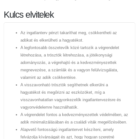
Kulcs elvitelek
Az ingatlanterv pénzt takaríthat meg, csökkentheti az
adókat és elkerülheti a hagyatékot.
A legfontosabb összetevők közé tartozik a végrendelet
létrehozása, a trösztök létrehozása, a jótékonysági
adományozás, a végrehajtó és a kedvezményezettek
megnevezése, a számlák és a vagyon felülvizsgálata,
valamint az adók csökkentése.
A visszavonható trösztök segíthetnek elkerülni a
hagyatékot és megőrizni az eszközöket, míg a
visszavonhatatlan vagyonkezelők ingatlantervezésre és
vagyonvédelemre használhatók.
A végrendelet fontos a kedvezményezettek védelmében, az
adók minimalizálásában és a családi viták megelőzésében.
Alapvető fontosságú ingatlantervet készíteni, amely
felvázolja kívánságait és azt, hogy hogyan szeretné