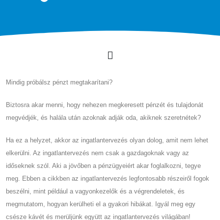
Mindig próbálsz pénzt megtakarítani?
Biztosra akar menni, hogy nehezen megkeresett pénzét és tulajdonát
megvédjék, és halála után azoknak adják oda, akiknek szeretnétek?
Ha ez a helyzet, akkor az ingatlantervezés olyan dolog, amit nem lehet
elkerülni. Az ingatlantervezés nem csak a gazdagoknak vagy az
időseknek szól. Aki a jövőben a pénzügyeiért akar foglalkozni, tegye
meg. Ebben a cikkben az ingatlantervezés legfontosabb részeiről fogok
beszélni, mint például a vagyonkezelők és a végrendeletek, és
megmutatom, hogyan kerülheti el a gyakori hibákat. Igyál meg egy
csésze kávét és merüljünk együtt az ingatlantervezés világában!