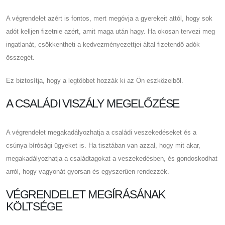
A végrendelet azért is fontos, mert megóvja a gyerekeit attól, hogy sok
adót kelljen fizetnie azért, amit maga után hagy. Ha okosan tervezi meg
ingatlanát, csökkentheti a kedvezményezettjei által fizetendő adók
összegét.
Ez biztosítja, hogy a legtöbbet hozzák ki az Ön eszközeiből.
A CSALÁDI VISZÁLY MEGELŐZÉSE
A végrendelet megakadályozhatja a családi veszekedéseket és a
csúnya bírósági ügyeket is. Ha tisztában van azzal, hogy mit akar,
megakadályozhatja a családtagokat a veszekedésben, és gondoskodhat
arról, hogy vagyonát gyorsan és egyszerűen rendezzék.
VÉGRENDELET MEGÍRÁSÁNAK
KÖLTSÉGE