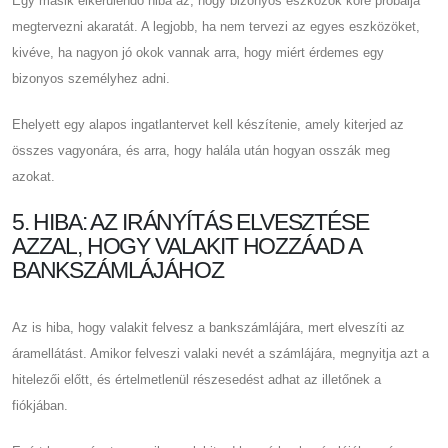
Egy másik elkerülendő hiba az, hogy bizonyos eszközök köré próbálja
megtervezni akaratát. A legjobb, ha nem tervezi az egyes eszközöket,
kivéve, ha nagyon jó okok vannak arra, hogy miért érdemes egy
bizonyos személyhez adni.
Ehelyett egy alapos ingatlantervet kell készítenie, amely kiterjed az
összes vagyonára, és arra, hogy halála után hogyan osszák meg
azokat.
5. HIBA: AZ IRÁNYÍTÁS ELVESZTÉSE
AZZAL, HOGY VALAKIT HOZZÁAD A
BANKSZÁMLÁJÁHOZ
Az is hiba, hogy valakit felvesz a bankszámlájára, mert elveszíti az
áramellátást. Amikor felveszi valaki nevét a számlájára, megnyitja azt a
hitelezői előtt, és értelmetlenül részesedést adhat az illetőnek a
fiókjában.