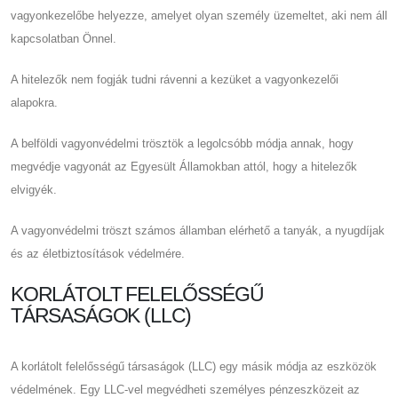
vagyonkezelőbe helyezze, amelyet olyan személy üzemeltet, aki nem áll
kapcsolatban Önnel.
A hitelezők nem fogják tudni rávenni a kezüket a vagyonkezelői
alapokra.
A belföldi vagyonvédelmi trösztök a legolcsóbb módja annak, hogy
megvédje vagyonát az Egyesült Államokban attól, hogy a hitelezők
elvigyék.
A vagyonvédelmi tröszt számos államban elérhető a tanyák, a nyugdíjak
és az életbiztosítások védelmére.
KORLÁTOLT FELELŐSSÉGŰ
TÁRSASÁGOK (LLC)
A korlátolt felelősségű társaságok (LLC) egy másik módja az eszközök
védelmének. Egy LLC-vel megvédheti személyes pénzeszközeit az