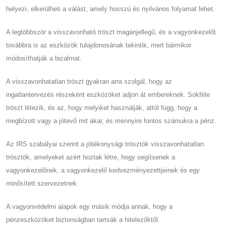
helyezi, elkerülheti a válást, amely hosszú és nyilvános folyamat lehet.
A legtöbbször a visszavonható tröszt magánjellegű, és a vagyonkezelőt
továbbra is az eszközök tulajdonosának tekintik, mert bármikor
módosíthatják a bizalmat.
A visszavonhatatlan tröszt gyakran arra szolgál, hogy az
ingatlantervezés részeként eszközöket adjon át embereknek. Sokféle
tröszt létezik, és az, hogy melyiket használják, attól függ, hogy a
megbízott vagy a jótevő mit akar, és mennyire fontos számukra a pénz.
Az IRS szabályai szerint a jótékonysági trösztök visszavonhatatlan
trösztök, amelyeket azért hoztak létre, hogy segítsenek a
vagyonkezelőnek, a vagyonkezelő kedvezményezettjeinek és egy
minősített szervezetnek.
A vagyonvédelmi alapok egy másik módja annak, hogy a
pénzeszközöket biztonságban tartsák a hitelezőktől.