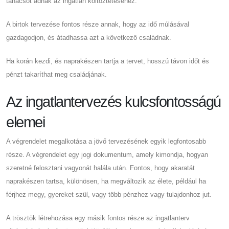
tanácsot adnak az ingatlan költöztetéséhez.
A birtok tervezése fontos része annak, hogy az idő múlásával
gazdagodjon, és átadhassa azt a következő családnak.
Ha korán kezdi, és naprakészen tartja a tervet, hosszú távon időt és
pénzt takaríthat meg családjának.
Az ingatlantervezés kulcsfontosságú
elemei
A végrendelet megalkotása a jövő tervezésének egyik legfontosabb
része. A végrendelet egy jogi dokumentum, amely kimondja, hogyan
szeretné felosztani vagyonát halála után. Fontos, hogy akaratát
naprakészen tartsa, különösen, ha megváltozik az élete, például ha
férjhez megy, gyereket szül, vagy több pénzhez vagy tulajdonhoz jut.
A trösztök létrehozása egy másik fontos része az ingatlanterv