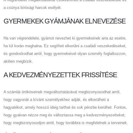
a csúnya bírósági harcok esélyét.
GYERMEKEK GYÁMJÁNAK ELNEVEZÉSE
Ha van végrendelete, gyámot nevezhet ki gyermekeinek arra az esetre,
ha túl korán meghalna. Ez segíthet elkerülni a családi veszekedéseket,
és gondoskodhat arról, hogy gyermekeivel olyan személy foglalkozzon,
akiben megbízik.
A KEDVEZMÉNYEZETTEK FRISSÍTÉSE
A számlái örököseinek megváltoztatásával megbizonyosodhat arról,
hogy vagyonát a kívánt személyekhez adják, és elkerülheti a
hagyatékot, amely hosszú ideig tarthat és sok pénzbe kerülhet. Fontos,
hogy gyakran nézze meg és változtassa meg a kedvezményezetteket,
hogy megbizonyosodjon arról, hogy továbbra is megfelelnek a terveinek.