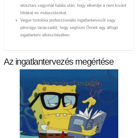
elosztani vagyonát halála után, hogy elkerülje a nem kívánt
hibákat és mulasztásokat.
Vegye fontolóra professzionális ingatlantervezőt vagy
pénzügyi tanácsadót, hogy segítsen Önnek egy átfogó
ingatlanterv elkészítésében.
Az ingatlantervezés megértése