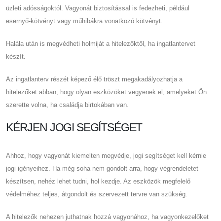
üzleti adósságoktól. Vagyonát biztosítással is fedezheti, például
esernyő-kötvényt vagy műhibákra vonatkozó kötvényt.
Halála után is megvédheti holmiját a hitelezőktől, ha ingatlantervet
készít.
Az ingatlanterv részét képező élő tröszt megakadályozhatja a
hitelezőket abban, hogy olyan eszközöket vegyenek el, amelyeket Ön
szerette volna, ha családja birtokában van.
KÉRJEN JOGI SEGÍTSÉGET
Ahhoz, hogy vagyonát kiemelten megvédje, jogi segítséget kell kérnie
jogi igényeihez. Ha még soha nem gondolt arra, hogy végrendeletet
készítsen, nehéz lehet tudni, hol kezdje. Az eszközök megfelelő
védelméhez teljes, átgondolt és szervezett tervre van szükség.
A hitelezők nehezen juthatnak hozzá vagyonához, ha vagyonkezelőket