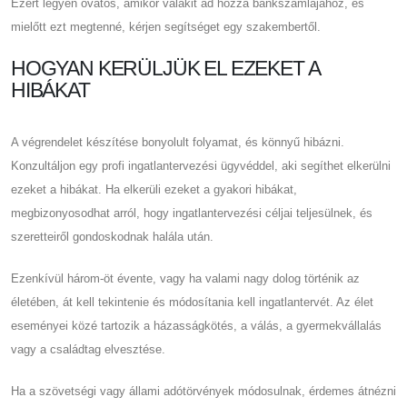
Ezért legyen óvatos, amikor valakit ad hozzá bankszámlájához, és
mielőtt ezt megtenné, kérjen segítséget egy szakembertől.
HOGYAN KERÜLJÜK EL EZEKET A
HIBÁKAT
A végrendelet készítése bonyolult folyamat, és könnyű hibázni.
Konzultáljon egy profi ingatlantervezési ügyvéddel, aki segíthet elkerülni
ezeket a hibákat. Ha elkerüli ezeket a gyakori hibákat,
megbizonyosodhat arról, hogy ingatlantervezési céljai teljesülnek, és
szeretteiről gondoskodnak halála után.
Ezenkívül három-öt évente, vagy ha valami nagy dolog történik az
életében, át kell tekintenie és módosítania kell ingatlantervét. Az élet
eseményei közé tartozik a házasságkötés, a válás, a gyermekvállalás
vagy a családtag elvesztése.
Ha a szövetségi vagy állami adótörvények módosulnak, érdemes átnézni