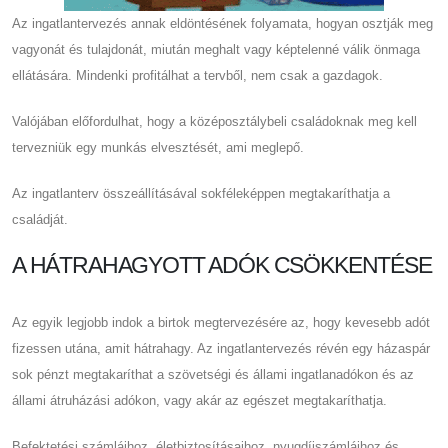
Az ingatlantervezés annak eldöntésének folyamata, hogyan osztják meg
vagyonát és tulajdonát, miután meghalt vagy képtelenné válik önmaga
ellátására. Mindenki profitálhat a tervből, nem csak a gazdagok.
Valójában előfordulhat, hogy a középosztálybeli családoknak meg kell
tervezniük egy munkás elvesztését, ami meglepő.
Az ingatlanterv összeállításával sokféleképpen megtakaríthatja a
családját.
A HÁTRAHAGYOTT ADÓK CSÖKKENTÉSE
Az egyik legjobb indok a birtok megtervezésére az, hogy kevesebb adót
fizessen utána, amit hátrahagy. Az ingatlantervezés révén egy házaspár
sok pénzt megtakaríthat a szövetségi és állami ingatlanadókon és az
állami átruházási adókon, vagy akár az egészet megtakaríthatja.
Befektetési számláihoz, életbiztosításaihoz, nyugdíjszámláihoz és