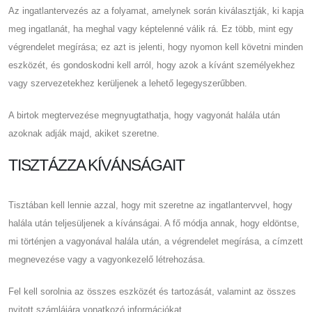
Az ingatlantervezés az a folyamat, amelynek során kiválasztják, ki kapja
meg ingatlanát, ha meghal vagy képtelenné válik rá. Ez több, mint egy
végrendelet megírása; ez azt is jelenti, hogy nyomon kell követni minden
eszközét, és gondoskodni kell arról, hogy azok a kívánt személyekhez
vagy szervezetekhez kerüljenek a lehető legegyszerűbben.
A birtok megtervezése megnyugtathatja, hogy vagyonát halála után
azoknak adják majd, akiket szeretne.
TISZTÁZZA KÍVÁNSÁGAIT
Tisztában kell lennie azzal, hogy mit szeretne az ingatlantervvel, hogy
halála után teljesüljenek a kívánságai. A fő módja annak, hogy eldöntse,
mi történjen a vagyonával halála után, a végrendelet megírása, a címzett
megnevezése vagy a vagyonkezelő létrehozása.
Fel kell sorolnia az összes eszközét és tartozását, valamint az összes
nyitott számlájára vonatkozó információkat.