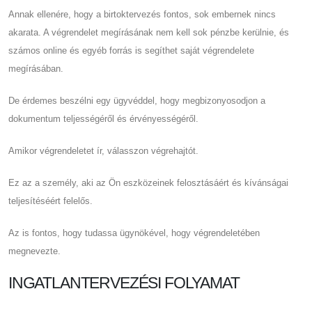
Annak ellenére, hogy a birtoktervezés fontos, sok embernek nincs
akarata. A végrendelet megírásának nem kell sok pénzbe kerülnie, és
számos online és egyéb forrás is segíthet saját végrendelete
megírásában.
De érdemes beszélni egy ügyvéddel, hogy megbizonyosodjon a
dokumentum teljességéről és érvényességéről.
Amikor végrendeletet ír, válasszon végrehajtót.
Ez az a személy, aki az Ön eszközeinek felosztásáért és kívánságai
teljesítéséért felelős.
Az is fontos, hogy tudassa ügynökével, hogy végrendeletében
megnevezte.
INGATLANTERVEZÉSI FOLYAMAT