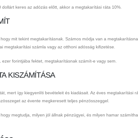
0 dollárt keres az adózás előtt, akkor a megtakarítási ráta 10%.
MÍT
, hogy mit tekint megtakarításnak. Számos módja van a megtakarításna
ai megtakarítási számla vagy az otthoni adósság kifizetése.
1 ezer forintjába fektet, megtakarításnak számít-e vagy sem.
TA KISZÁMÍTÁSA
át, mert így kiegyenlíti bevételeit és kiadásait. Az éves megtakarítási r
nzösszeget az évente megkeresett teljes pénzösszeggel.
a, hogy megtudja, milyen jól állnak pénzügyei, és milyen hamar számítha