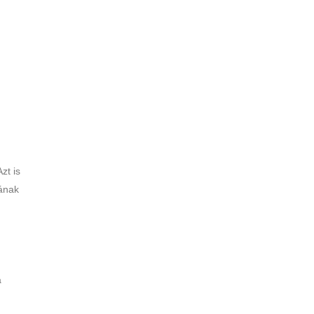
zt is
tának
a