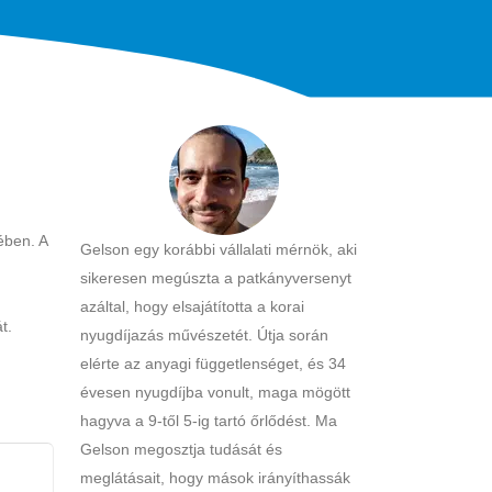
ében. A
Gelson egy korábbi vállalati mérnök, aki
sikeresen megúszta a patkányversenyt
azáltal, hogy elsajátította a korai
t.
nyugdíjazás művészetét. Útja során
elérte az anyagi függetlenséget, és 34
évesen nyugdíjba vonult, maga mögött
hagyva a 9-től 5-ig tartó őrlődést. Ma
Gelson megosztja tudását és
meglátásait, hogy mások irányíthassák