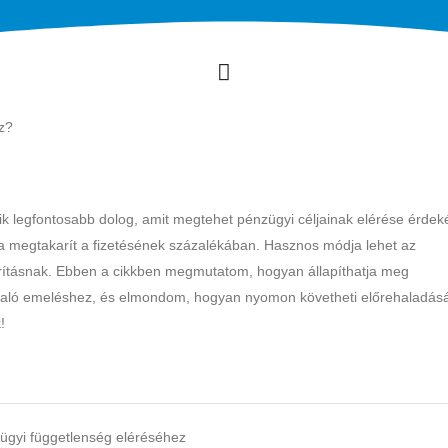
sz?
k legfontosabb dolog, amit megtehet pénzügyi céljainak elérése érdek
a megtakarít a fizetésének százalékában. Hasznos módja lehet az
ításnak. Ebben a cikkben megmutatom, hogyan állapíthatja meg
 való emeléshez, és elmondom, hogyan nyomon követheti előrehaladásá
!
zügyi függetlenség eléréséhez