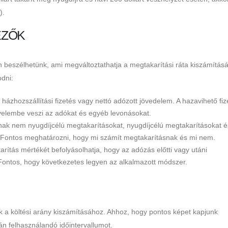
).
EZŐK
n beszélhetünk, ami megváltoztathatja a megtakarítási ráta kiszámítás
dni:
házhozszállítási fizetés vagy nettó adózott jövedelem. A hazavihető fiz
gyelembe veszi az adókat és egyéb levonásokat.
nak nem nyugdíjcélú megtakarításokat, nyugdíjcélú megtakarításokat é
ot. Fontos meghatározni, hogy mi számít megtakarításnak és mi nem.
arítás mértékét befolyásolhatja, hogy az adózás előtti vagy utáni
ontos, hogy következetes legyen az alkalmazott módszer.
 a költési arány kiszámításához. Ahhoz, hogy pontos képet kapjunk
n felhasználandó időintervallumot.