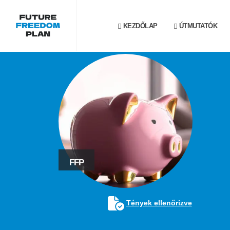
KEZDŐLAP
ÚTMUTATÓK
FFP
Tények ellenőrizve