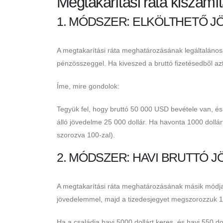
Megtakarítási ráta kiszámí
1. MÓDSZER: ELKÖLTHETŐ 
A megtakarítási ráta meghatározásának legáltalánosa
pénzösszeggel. Ha kiveszed a bruttó fizetésedből az
Íme, mire gondolok:
Tegyük fel, hogy bruttó 50 000 USD bevétele van, és
álló jövedelme 25 000 dollár. Ha havonta 1000 dollár
szorozva 100-zal).
2. MÓDSZER: HAVI BRUTTÓ 
A megtakarítási ráta meghatározásának másik módja a
jövedelemmel, majd a tizedesjegyet megszorozzuk 10
Ha a családja havi 5000 dollárt keres, és havi 550 do