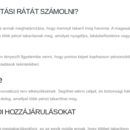
TÁSI RÁTÁT SZÁMOLNI?
sze annak meghatározása, hogy mennyit takarít meg havonta. A magas
n több pénzt takarítanak meg, amelyet nyugdíjra, lakásbefizetésre vagy
n tényezőt figyelembe venni, hogy pontos képet kaphasson pénzeszköz
iadások tekintetében.
e
natkozó terv elkészítésének. Segíthet elérni céljait, és biztonsági hál
dolog, amellyel több pénzt takaríthat meg.
ÓI HOZZÁJÁRULÁSOKAT
íj-megtakarításokhoz, ez az egyik módja annak, hogy többet takarítson