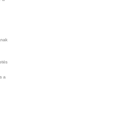
ának
etés
s a