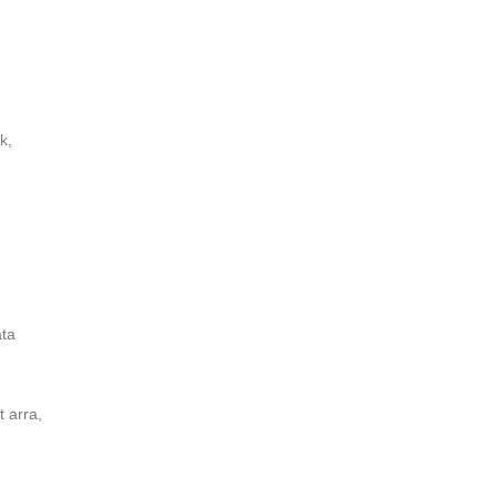
k,
áta
t arra,