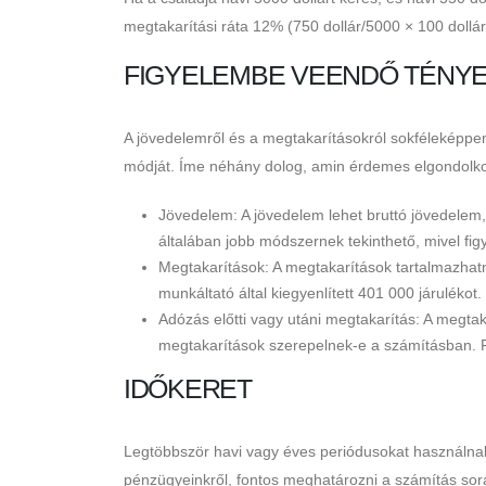
megtakarítási ráta 12% (750 dollár/5000 × 100 dollár
FIGYELEMBE VEENDŐ TÉNY
A jövedelemről és a megtakarításokról sokféleképpe
módját. Íme néhány dolog, amin érdemes elgondolko
Jövedelem: A jövedelem lehet bruttó jövedelem, 
általában jobb módszernek tekinthető, mivel fi
Megtakarítások: A megtakarítások tartalmazhat
munkáltató által kiegyenlített 401 000 járulék
Adózás előtti vagy utáni megtakarítás: A megtak
megtakarítások szerepelnek-e a számításban. F
IDŐKERET
Legtöbbször havi vagy éves periódusokat használnak
pénzügyeinkről, fontos meghatározni a számítás sorá