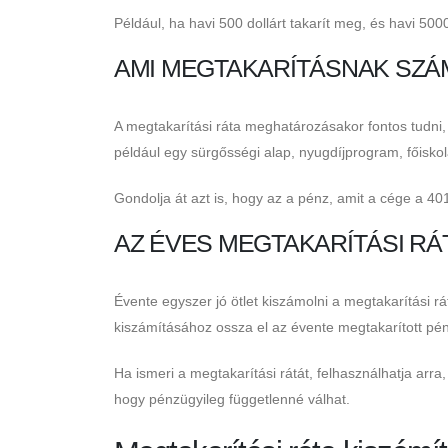
Például, ha havi 500 dollárt takarít meg, és havi 500
AMI MEGTAKARÍTÁSNAK SZÁ
A megtakarítási ráta meghatározásakor fontos tudni
például egy sürgősségi alap, nyugdíjprogram, főiskol
Gondolja át azt is, hogy az a pénz, amit a cége a 40
AZ ÉVES MEGTAKARÍTÁSI RÁ
Évente egyszer jó ötlet kiszámolni a megtakarítási rát
kiszámításához ossza el az évente megtakarított pé
Ha ismeri a megtakarítási rátát, felhasználhatja arr
hogy pénzügyileg függetlenné válhat.