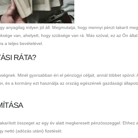
y anyagilag milyen jól áll. Megmutatja, hogy mennyi pénzt takarít meg
üksége van, ahelyett, hogy szüksége van rá. Más szóval, ez az Ön által
 a teljes bevételével.
ÁSI RÁTA?
ségnek. Minél gyorsabban éri el pénzügyi céljait, annál többet spórol. A
ei, és a kormány ezt használja az ország egészének gazdasági állapo
MÍTÁSA
akarított összeget az egy év alatt megkeresett pénzösszeggel. Ehhez 
y nettó (adózás utáni) fizetését.