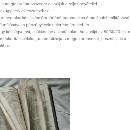
a megtakarított összeget elosztjuk a teljes bevétellel
énzügyi terv elkészítéséhez
 a megtakarítási számlára történő automatikus átutalások beállításával
ő múlásával a pénzügyi célok elérése érdekében
egy költségvetést, csökkentse a kiadásokat, használja az 50/30/20 szab
gtakarítási célokat, automatizálja a megtakarításokat, használja ki a
ákhoz.