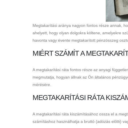
Megtakarítási aránya nagyon fontos része annak, hog
ahelyett, hogy olyan dolgokra költene, amelyekre sz
havonta vagy évente megtakarított pénzösszeg osztva
MIÉRT SZÁMÍT A MEGTAKARÍT
A megtakarítási ráta fontos része az anyagi független
megmutatja, hogyan állnak az Ön általános pénzügy
mérésére.
MEGTAKARÍTÁSI RÁTA KISZÁ
A megtakarítási ráta kiszámításához ossza el a megt
számításhoz használhatja a bruttó (adózás előtti) vag