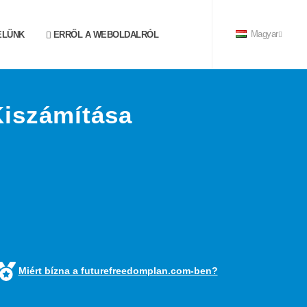
ELÜNK
ERRŐL A WEBOLDALRÓL
Magyar
Kiszámítása
Miért bízna a futurefreedomplan.com-ben?