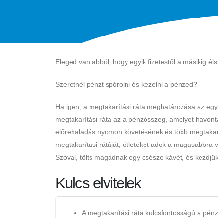
Eleged van abból, hogy egyik fizetéstől a másikig él
Szeretnél pénzt spórolni és kezelni a pénzed?
Ha igen, a megtakarítási ráta meghatározása az egyi
megtakarítási ráta az a pénzösszeg, amelyet havont
előrehaladás nyomon követésének és több megtakar
megtakarítási rátáját, ötleteket adok a magasabbra
Szóval, tölts magadnak egy csésze kávét, és kezdjük
Kulcs elvitelek
A megtakarítási ráta kulcsfontosságú a pén