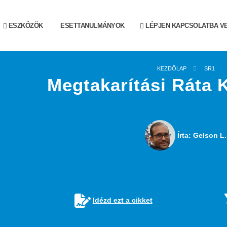
ESZKÖZÖK
ESETTANULMÁNYOK
LÉPJEN KAPCSOLATBA V
KEZDŐLAP
SR1
Megtakarítási Ráta 
Írta: Gelson L.
Idézd ezt a cikket