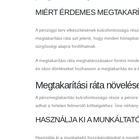
MIÉRT ÉRDEMES MEGTAKARÍ
A pénzügyi terv elkészítésének kulcsfontosságú ré
megtakarítási ráta azt jelenti, hogy minden hónapba
sürgősségi alapra fordíthatnak.
A megtakarítási ráta meghatározásakor fontos minde
és okos döntéseket hozhasson a megtakarítás és a k
Megtakarítási ráta növelés
A pénzmegtakarítás kulcsfontosságú része a pénzre vo
adhat a hirtelen felmerülő költségekhez. Íme néhány 
HASZNÁLJA KI A MUNKÁLTAT
Használja ki a munkahelyi hozzájárulásokat a nyugd