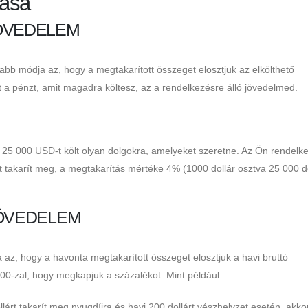
tása
JÖVEDELEM
bb módja az, hogy a megtakarított összeget elosztjuk az elkölthető
t a pénzt, amit magadra költesz, az a rendelkezésre álló jövedelmed.
 25 000 USD-t költ olyan dolgokra, amelyeket szeretne. Az Ön rendelk
t takarít meg, a megtakarítás mértéke 4% (1000 dollár osztva 25 000 do
JÖVEDELEM
z, hogy a havonta megtakarított összeget elosztjuk a havi bruttó
0-zal, hogy megkapjuk a százalékot. Mint például:
llárt takarít meg nyugdíjra és havi 200 dollárt vészhelyzet esetén, akko