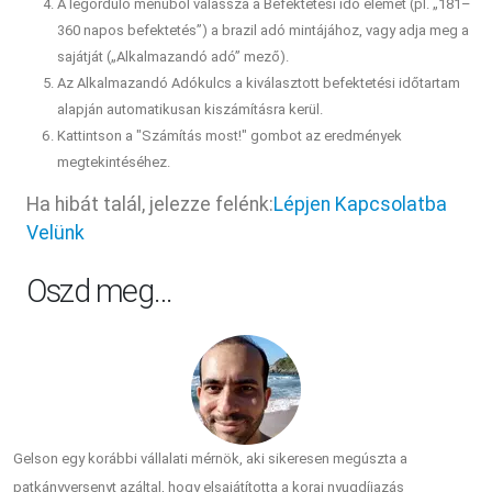
A legördülő menüből válassza a Befektetési idő elemet (pl. „181–
360 napos befektetés”) a brazil adó mintájához, vagy adja meg a
sajátját („Alkalmazandó adó” mező).
Az Alkalmazandó Adókulcs a kiválasztott befektetési időtartam
alapján automatikusan kiszámításra kerül.
Kattintson a "Számítás most!" gombot az eredmények
megtekintéséhez.
Ha hibát talál, jelezze felénk:
Lépjen Kapcsolatba
Velünk
Oszd meg…
Gelson egy korábbi vállalati mérnök, aki sikeresen megúszta a
patkányversenyt azáltal, hogy elsajátította a korai nyugdíjazás