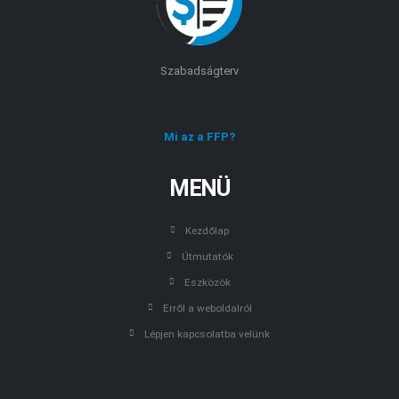
Szabadságterv
Mi az a FFP?
MENÜ
Kezdőlap
Útmutatók
Eszközök
Erről a weboldalról
Lépjen kapcsolatba velünk