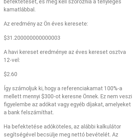
befektetését, és meg kell szoroznia a tényleges
kamatlábbal.
Az eredmény az Ön éves keresete:
$
31.200000000000003
A havi kereset eredménye az éves kereset osztva
12-vel:
$
2.60
Így számoljuk ki, hogy a referenciakamat 100%-a
mellett mennyi $300-ot keresne Önnek. Ez nem veszi
figyelembe az adókat vagy egyéb díjakat, amelyeket
a bank felszámíthat.
Ha befektetése adóköteles, az alábbi kalkulátor
segítségével becsülje meg nettó bevételét. Az