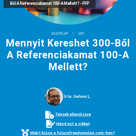
Ből A Referenciakamat 100-A Mellett? - FFP
KEZDŐLAP
QR1
Mennyit Kereshet 300-Ből
A Referenciakamat 100-A
Mellett?
Írta: Gelson L.
Tények ellenőrizve
Idézd ezt a cikket
Miért bízna a futurefreedomplan.com-ben?