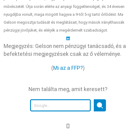
művészetét. Útja során elérte az anyagi függetlenséget, és 34 évesen
nyugdíjba vonult, maga mögött hagyva a 9-től 5-ig tartó őrlődést. Ma
Gelson megosztja tudását és meglátásait, hogy mások irányíthassák
pénzügyi jövőjüket, és elérjék a megérdemelt szabadságot.
Megjegyzés: Gelson nem pénzügyi tanácsadó, és a
befektetési megjegyzések csak az ő véleménye.
(
Mi az a FFP?
)
Nem találta meg, amit keresett?