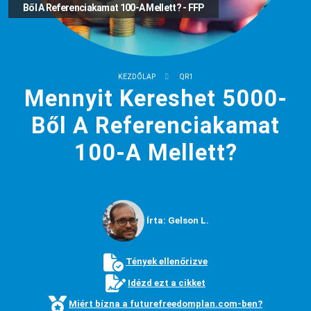
Ből A Referenciakamat 100-A Mellett? - FFP
KEZDŐLAP
QR1
Mennyit Kereshet 5000-
Ből A Referenciakamat
100-A Mellett?
Írta: Gelson L.
Tények ellenőrizve
Idézd ezt a cikket
Miért bízna a futurefreedomplan.com-ben?