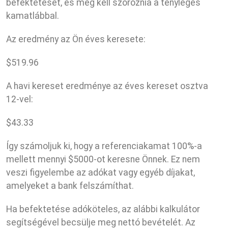
befektetését, és meg kell szoroznia a tényleges
kamatlábbal.
Az eredmény az Ön éves keresete:
$
519.96
A havi kereset eredménye az éves kereset osztva
12-vel:
$
43.33
Így számoljuk ki, hogy a referenciakamat 100%-a
mellett mennyi $5000-ot keresne Önnek. Ez nem
veszi figyelembe az adókat vagy egyéb díjakat,
amelyeket a bank felszámíthat.
Ha befektetése adóköteles, az alábbi kalkulátor
segítségével becsülje meg nettó bevételét. Az