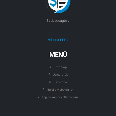
Szabadságterv
Mi az a FFP?
MENÜ
Kezdőlap
Útmutatók
Eszközök
Erről a weboldalról
Lépjen kapcsolatba velünk