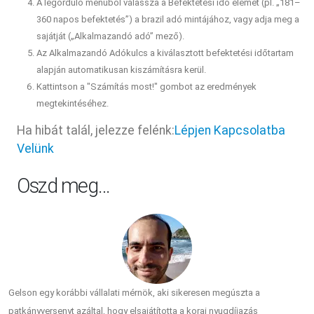
A legördülő menüből válassza a Befektetési idő elemet (pl. „181–
360 napos befektetés”) a brazil adó mintájához, vagy adja meg a
sajátját („Alkalmazandó adó” mező).
Az Alkalmazandó Adókulcs a kiválasztott befektetési időtartam
alapján automatikusan kiszámításra kerül.
Kattintson a "Számítás most!" gombot az eredmények
megtekintéséhez.
Ha hibát talál, jelezze felénk:
Lépjen Kapcsolatba
Velünk
Oszd meg…
Gelson egy korábbi vállalati mérnök, aki sikeresen megúszta a
patkányversenyt azáltal, hogy elsajátította a korai nyugdíjazás