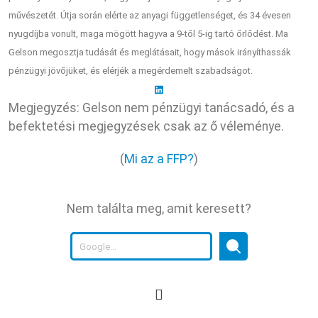
művészetét. Útja során elérte az anyagi függetlenséget, és 34 évesen
nyugdíjba vonult, maga mögött hagyva a 9-től 5-ig tartó őrlődést. Ma
Gelson megosztja tudását és meglátásait, hogy mások irányíthassák
pénzügyi jövőjüket, és elérjék a megérdemelt szabadságot.
Megjegyzés: Gelson nem pénzügyi tanácsadó, és a
befektetési megjegyzések csak az ő véleménye.
(
Mi az a FFP?
)
Nem találta meg, amit keresett?