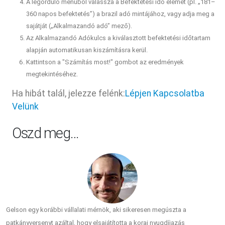
A legördülő menüből válassza a Befektetési idő elemet (pl. „181–
360 napos befektetés”) a brazil adó mintájához, vagy adja meg a
sajátját („Alkalmazandó adó” mező).
Az Alkalmazandó Adókulcs a kiválasztott befektetési időtartam
alapján automatikusan kiszámításra kerül.
Kattintson a "Számítás most!" gombot az eredmények
megtekintéséhez.
Ha hibát talál, jelezze felénk:
Lépjen Kapcsolatba
Velünk
Oszd meg…
Gelson egy korábbi vállalati mérnök, aki sikeresen megúszta a
patkányversenyt azáltal, hogy elsajátította a korai nyugdíjazás