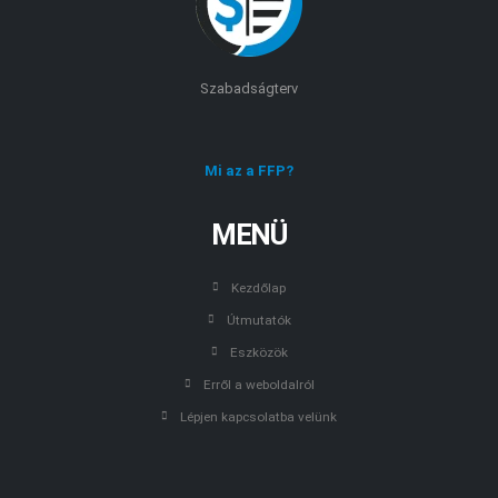
Szabadságterv
Mi az a FFP?
MENÜ
Kezdőlap
Útmutatók
Eszközök
Erről a weboldalról
Lépjen kapcsolatba velünk