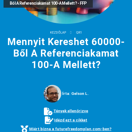
Ből A Referenciakamat 100-A Mellett? - FFP
KEZDŐLAP
QR1
Mennyit Kereshet 60000-
Ből A Referenciakamat
100-A Mellett?
Írta: Gelson L.
Tények ellenőrizve
Idézd ezt a cikket
Miért bízna a futurefreedomplan.com-ben?