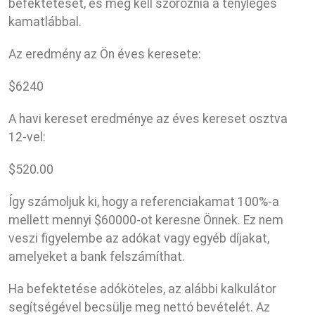
befektetését, és meg kell szoroznia a tényleges
kamatlábbal.
Az eredmény az Ön éves keresete:
$
6240
A havi kereset eredménye az éves kereset osztva
12-vel:
$
520.00
Így számoljuk ki, hogy a referenciakamat 100%-a
mellett mennyi $60000-ot keresne Önnek. Ez nem
veszi figyelembe az adókat vagy egyéb díjakat,
amelyeket a bank felszámíthat.
Ha befektetése adóköteles, az alábbi kalkulátor
segítségével becsülje meg nettó bevételét. Az