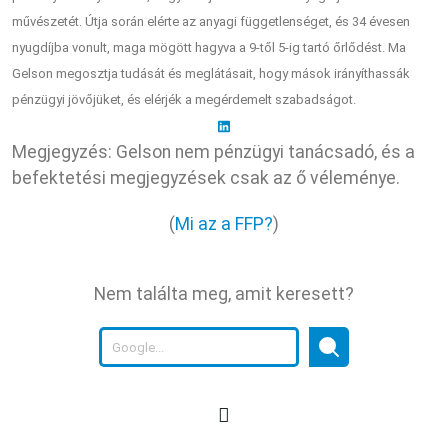
művészetét. Útja során elérte az anyagi függetlenséget, és 34 évesen
nyugdíjba vonult, maga mögött hagyva a 9-től 5-ig tartó őrlődést. Ma
Gelson megosztja tudását és meglátásait, hogy mások irányíthassák
pénzügyi jövőjüket, és elérjék a megérdemelt szabadságot.
Megjegyzés: Gelson nem pénzügyi tanácsadó, és a
befektetési megjegyzések csak az ő véleménye.
(
Mi az a FFP?
)
Nem találta meg, amit keresett?