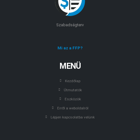
Szabadságterv
Mi az a FFP?
MENÜ
Kezdőlap
Útmutatók
Eszközök
Erről a weboldalról
Lépjen kapcsolatba velünk