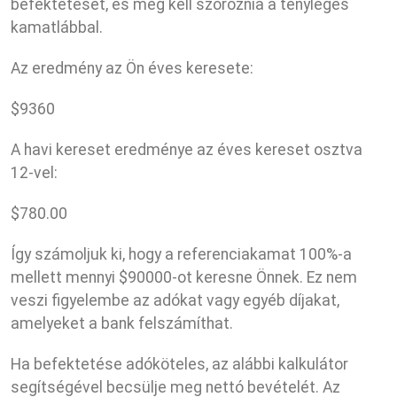
befektetését, és meg kell szoroznia a tényleges
kamatlábbal.
Az eredmény az Ön éves keresete:
$
9360
A havi kereset eredménye az éves kereset osztva
12-vel:
$
780.00
Így számoljuk ki, hogy a referenciakamat 100%-a
mellett mennyi $90000-ot keresne Önnek. Ez nem
veszi figyelembe az adókat vagy egyéb díjakat,
amelyeket a bank felszámíthat.
Ha befektetése adóköteles, az alábbi kalkulátor
segítségével becsülje meg nettó bevételét. Az