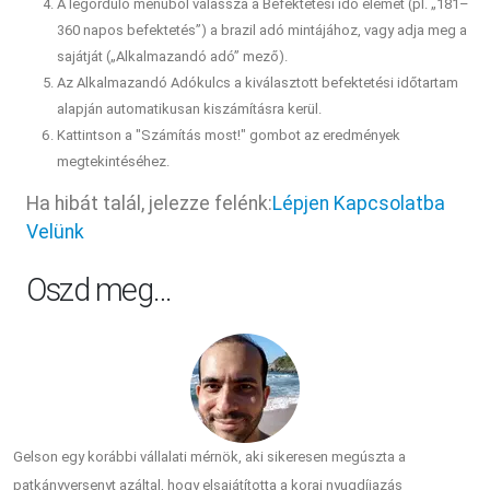
A legördülő menüből válassza a Befektetési idő elemet (pl. „181–
360 napos befektetés”) a brazil adó mintájához, vagy adja meg a
sajátját („Alkalmazandó adó” mező).
Az Alkalmazandó Adókulcs a kiválasztott befektetési időtartam
alapján automatikusan kiszámításra kerül.
Kattintson a "Számítás most!" gombot az eredmények
megtekintéséhez.
Ha hibát talál, jelezze felénk:
Lépjen Kapcsolatba
Velünk
Oszd meg…
Gelson egy korábbi vállalati mérnök, aki sikeresen megúszta a
patkányversenyt azáltal, hogy elsajátította a korai nyugdíjazás