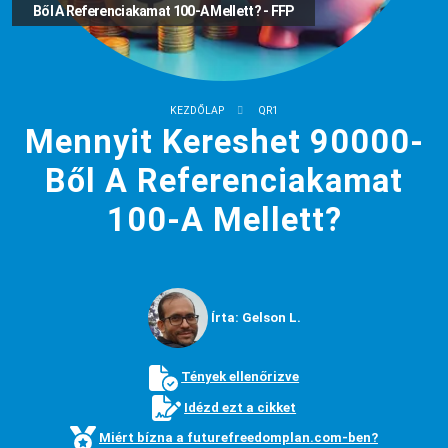
Ből A Referenciakamat 100-A Mellett? - FFP
KEZDŐLAP
QR1
Mennyit Kereshet 90000-
Ből A Referenciakamat
100-A Mellett?
Írta: Gelson L.
Tények ellenőrizve
Idézd ezt a cikket
Miért bízna a futurefreedomplan.com-ben?