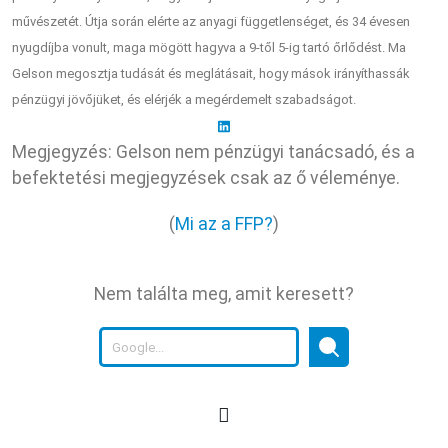
művészetét. Útja során elérte az anyagi függetlenséget, és 34 évesen
nyugdíjba vonult, maga mögött hagyva a 9-től 5-ig tartó őrlődést. Ma
Gelson megosztja tudását és meglátásait, hogy mások irányíthassák
pénzügyi jövőjüket, és elérjék a megérdemelt szabadságot.
Megjegyzés: Gelson nem pénzügyi tanácsadó, és a
befektetési megjegyzések csak az ő véleménye.
(
Mi az a FFP?
)
Nem találta meg, amit keresett?