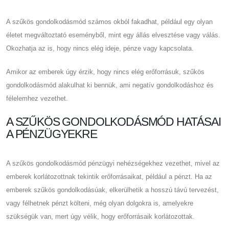
A szűkös gondolkodásmód számos okból fakadhat, például egy olyan
életet megváltoztató eseményből, mint egy állás elvesztése vagy válás.
Okozhatja az is, hogy nincs elég ideje, pénze vagy kapcsolata.
Amikor az emberek úgy érzik, hogy nincs elég erőforrásuk, szűkös
gondolkodásmód alakulhat ki bennük, ami negatív gondolkodáshoz és
félelemhez vezethet.
A SZŰKÖS GONDOLKODÁSMÓD HATÁSAI
A PÉNZÜGYEKRE
A szűkös gondolkodásmód pénzügyi nehézségekhez vezethet, mivel az
emberek korlátozottnak tekintik erőforrásaikat, például a pénzt. Ha az
emberek szűkös gondolkodásúak, elkerülhetik a hosszú távú tervezést,
vagy félhetnek pénzt költeni, még olyan dolgokra is, amelyekre
szükségük van, mert úgy vélik, hogy erőforrásaik korlátozottak.