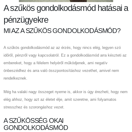
A szűkös gondolkodásmód hatásai a
pénzügyekre
MI AZ A SZŰKÖS GONDOLKODÁSMÓD?
A szűkös gondolkodásmód az az érzés, hogy nincs elég, legyen szó
időről, pénzről vagy kapcsolatról. Ez a gondolkodásmód arra készteti az
embereket, hogy a félelem helyéről működjenek, ami negatív
önbeszédhez és arra való összpontosításhoz vezethet, amivel nem
rendelkeznek.
Még ha valaki nagy összeget nyerne is, akkor is úgy érezheti, hogy nem
elég ahhoz, hogy azt az életet élje, amit szeretne, ami folyamatos
stresszhez és szorongáshoz vezet.
A SZŰKÖSSÉG OKAI
GONDOLKODÁSMÓD