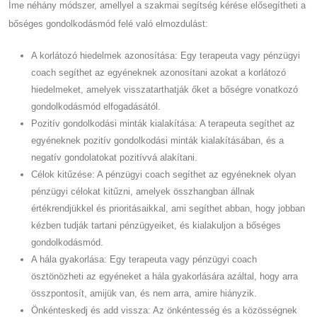
Íme néhány módszer, amellyel a szakmai segítség kérése elősegítheti a
bőséges gondolkodásmód felé való elmozdulást:
A korlátozó hiedelmek azonosítása: Egy terapeuta vagy pénzügyi
coach segíthet az egyéneknek azonosítani azokat a korlátozó
hiedelmeket, amelyek visszatarthatják őket a bőségre vonatkozó
gondolkodásmód elfogadásától.
Pozitív gondolkodási minták kialakítása: A terapeuta segíthet az
egyéneknek pozitív gondolkodási minták kialakításában, és a
negatív gondolatokat pozitívvá alakítani.
Célok kitűzése: A pénzügyi coach segíthet az egyéneknek olyan
pénzügyi célokat kitűzni, amelyek összhangban állnak
értékrendjükkel és prioritásaikkal, ami segíthet abban, hogy jobban
kézben tudják tartani pénzügyeiket, és kialakuljon a bőséges
gondolkodásmód.
A hála gyakorlása: Egy terapeuta vagy pénzügyi coach
ösztönözheti az egyéneket a hála gyakorlására azáltal, hogy arra
összpontosít, amijük van, és nem arra, amire hiányzik.
Önkénteskedj és add vissza: Az önkéntesség és a közösségnek