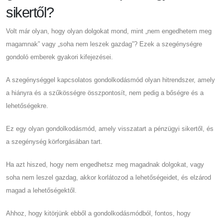
sikertől?
Volt már olyan, hogy olyan dolgokat mond, mint „nem engedhetem meg
magamnak” vagy „soha nem leszek gazdag”? Ezek a szegénységre
gondoló emberek gyakori kifejezései.
A szegénységgel kapcsolatos gondolkodásmód olyan hitrendszer, amely
a hiányra és a szűkösségre összpontosít, nem pedig a bőségre és a
lehetőségekre.
Ez egy olyan gondolkodásmód, amely visszatart a pénzügyi sikertől, és
a szegénység körforgásában tart.
Ha azt hiszed, hogy nem engedhetsz meg magadnak dolgokat, vagy
soha nem leszel gazdag, akkor korlátozod a lehetőségeidet, és elzárod
magad a lehetőségektől.
Ahhoz, hogy kitörjünk ebből a gondolkodásmódból, fontos, hogy