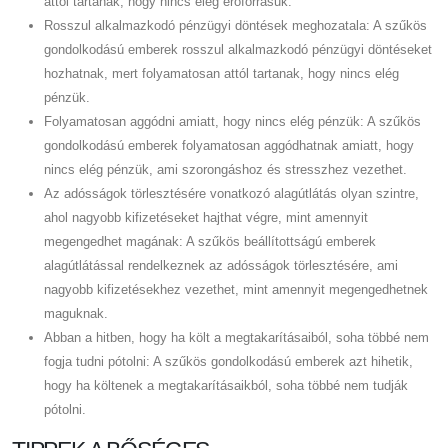
attól tartanak, hogy nincs elég erőforrásuk.
Rosszul alkalmazkodó pénzügyi döntések meghozatala: A szűkös
gondolkodású emberek rosszul alkalmazkodó pénzügyi döntéseket
hozhatnak, mert folyamatosan attól tartanak, hogy nincs elég
pénzük.
Folyamatosan aggódni amiatt, hogy nincs elég pénzük: A szűkös
gondolkodású emberek folyamatosan aggódhatnak amiatt, hogy
nincs elég pénzük, ami szorongáshoz és stresszhez vezethet.
Az adósságok törlesztésére vonatkozó alagútlátás olyan szintre,
ahol nagyobb kifizetéseket hajthat végre, mint amennyit
megengedhet magának: A szűkös beállítottságú emberek
alagútlátással rendelkeznek az adósságok törlesztésére, ami
nagyobb kifizetésekhez vezethet, mint amennyit megengedhetnek
maguknak.
Abban a hitben, hogy ha költ a megtakarításaiból, soha többé nem
fogja tudni pótolni: A szűkös gondolkodású emberek azt hihetik,
hogy ha költenek a megtakarításaikból, soha többé nem tudják
pótolni.