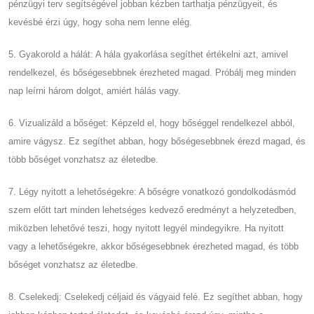
pénzügyi terv segítségével jobban kézben tarthatja pénzügyeit, és
kevésbé érzi úgy, hogy soha nem lenne elég.
5. Gyakorold a hálát: A hála gyakorlása segíthet értékelni azt, amivel
rendelkezel, és bőségesebbnek érezheted magad. Próbálj meg minden
nap leírni három dolgot, amiért hálás vagy.
6. Vizualizáld a bőséget: Képzeld el, hogy bőséggel rendelkezel abból,
amire vágysz. Ez segíthet abban, hogy bőségesebbnek érezd magad, és
több bőséget vonzhatsz az életedbe.
7. Légy nyitott a lehetőségekre: A bőségre vonatkozó gondolkodásmód
szem előtt tart minden lehetséges kedvező eredményt a helyzetedben,
miközben lehetővé teszi, hogy nyitott legyél mindegyikre. Ha nyitott
vagy a lehetőségekre, akkor bőségesebbnek érezheted magad, és több
bőséget vonzhatsz az életedbe.
8. Cselekedj: Cselekedj céljaid és vágyaid felé. Ez segíthet abban, hogy