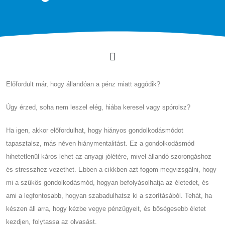
Előfordult már, hogy állandóan a pénz miatt aggódik?
Úgy érzed, soha nem leszel elég, hiába keresel vagy spórolsz?
Ha igen, akkor előfordulhat, hogy hiányos gondolkodásmódot
tapasztalsz, más néven hiánymentalitást. Ez a gondolkodásmód
hihetetlenül káros lehet az anyagi jólétére, mivel állandó szorongáshoz
és stresszhez vezethet. Ebben a cikkben azt fogom megvizsgálni, hogy
mi a szűkös gondolkodásmód, hogyan befolyásolhatja az életedet, és
ami a legfontosabb, hogyan szabadulhatsz ki a szorításából. Tehát, ha
készen áll arra, hogy kézbe vegye pénzügyeit, és bőségesebb életet
kezdjen, folytassa az olvasást.