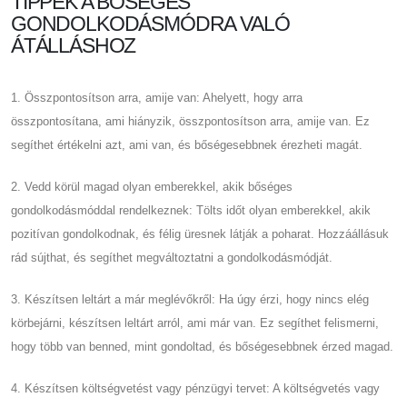
TIPPEK A BŐSÉGES
GONDOLKODÁSMÓDRA VALÓ
ÁTÁLLÁSHOZ
1. Összpontosítson arra, amije van: Ahelyett, hogy arra
összpontosítana, ami hiányzik, összpontosítson arra, amije van. Ez
segíthet értékelni azt, ami van, és bőségesebbnek érezheti magát.
2. Vedd körül magad olyan emberekkel, akik bőséges
gondolkodásmóddal rendelkeznek: Tölts időt olyan emberekkel, akik
pozitívan gondolkodnak, és félig üresnek látják a poharat. Hozzáállásuk
rád sújthat, és segíthet megváltoztatni a gondolkodásmódját.
3. Készítsen leltárt a már meglévőkről: Ha úgy érzi, hogy nincs elég
körbejárni, készítsen leltárt arról, ami már van. Ez segíthet felismerni,
hogy több van benned, mint gondoltad, és bőségesebbnek érzed magad.
4. Készítsen költségvetést vagy pénzügyi tervet: A költségvetés vagy