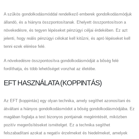
A szűkös gondolkodásmóddal rendelkező emberek gondolkodásmódjuk
állandó, és a hiányra összpontosítanak. Ehelyett összpontosítson a
növekedésre, és tegyen lépéseket pénzügyi céljai érdekében. Ez azt
jelenti, hogy reális pénzügyi célokat kell kitűzni, és apró lépéseket kell
tenni ezek elérése felé.
A növekedésre összpontosítva gondolkodásmódját a bőség felé
fordíthatja, és több lehetőséget vonzhat az életébe.
EFT HASZNÁLATA (KOPPINTÁS)
Az EFT (koppintás) egy olyan technika, amely segíthet azonosítani és
átváltani a hiányos gondolkodásmódot a bőség gondolkodásmódjába. Ez
magában foglalja a test bizonyos pontjainak megérintését, miközben
pozitív megerősítéseket ismételget. Ez a technika segíthet
felszabadítani azokat a negatív érzelmeket és hiedelmeket, amelyek