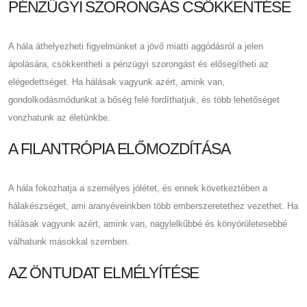
PÉNZÜGYI SZORONGÁS CSÖKKENTÉSE
A hála áthelyezheti figyelmünket a jövő miatti aggódásról a jelen
ápolására, csökkentheti a pénzügyi szorongást és elősegítheti az
elégedettséget. Ha hálásak vagyunk azért, amink van,
gondolkodásmódunkat a bőség felé fordíthatjuk, és több lehetőséget
vonzhatunk az életünkbe.
A FILANTRÓPIA ELŐMOZDÍTÁSA
A hála fokozhatja a személyes jólétet, és ennek következtében a
hálakészséget, ami aranyéveinkben több emberszeretethez vezethet. Ha
hálásak vagyunk azért, amink van, nagylelkűbbé és könyörületesebbé
válhatunk másokkal szemben.
AZ ÖNTUDAT ELMÉLYÍTÉSE