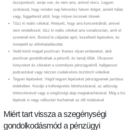
összpontosít, amije van, és nem arra, amivel nincs. Legyen
szokásod, hogy minden nap felsorolsz három dolgot, amiért hálás
vagy, függetlenül attól, hogy milyen kicsinek tűnnek.
Tűzz ki reális célokat: Ahelyett, hogy arra koncentrálnál, amivel
nem rendelkezel, tűzz ki reális célokat arra vonatkozóan, amit el
szeretnél érni. Bontsd le céljaidat apró, kezelhető lépésekre, és
ünnepeld az előrehaladásodat.
Vedd körül magad pozitívan: Keress olyan embereket, akik
pozitívan gondolkodnak a pénzről, és tanulj tőlük. Olvasson
könyveket és cikkeket a személyes pénzügyekről, hallgasson
podcastokat vagy nézzen cselekvésre ösztönző videókat.
Tegyen lépéseket: Végül tegyen lépéseket pénzügyeinek javítása
érdekében. Kezdje a költségvetés létrehozásával, az adósság
törlesztésével vagy a sürgősségi alap megtakarításával. Még a kis
lépések is nagy változást hozhatnak az idő múlásával.
Miért tart vissza a szegénységi
gondolkodásmód a pénzügyi