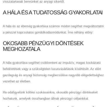
visszatartanak bennünket az anyagi sikertől.
A HÁLA ÉS A TUDATOSSÁG GYAKORLATAI
A hála és az éberség gyakorlása számos módon segíthet megváltoztatni
a pénzzel kapcsolatos gondolkodásmódunkat. Íme néhány előny:
OKOSABB PÉNZÜGYI DÖNTÉSEK
MEGHOZATALA
A hála gyakorlása segíthet csökkenteni az impulzív, magas kockázatú
befektetések vagy a szükségtelen luxusvásárlások kísértését. Az elért
gazdagság és anyagi biztonság megbecsülése nagyobb elégedettséghez
vezethet az életben.
Ha odafigyelünk költési szokásainkra, okosabb pénzügyi döntéseket
hozhatunk, amelyek összhangban állnak pénzügyi céljainkkal.