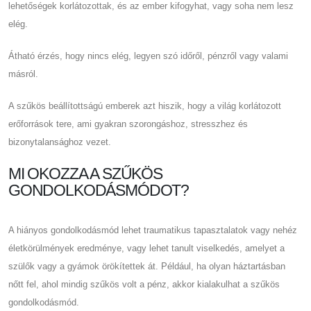
lehetőségek korlátozottak, és az ember kifogyhat, vagy soha nem lesz
elég.
Átható érzés, hogy nincs elég, legyen szó időről, pénzről vagy valami
másról.
A szűkös beállítottságú emberek azt hiszik, hogy a világ korlátozott
erőforrások tere, ami gyakran szorongáshoz, stresszhez és
bizonytalansághoz vezet.
MI OKOZZA A SZŰKÖS
GONDOLKODÁSMÓDOT?
A hiányos gondolkodásmód lehet traumatikus tapasztalatok vagy nehéz
életkörülmények eredménye, vagy lehet tanult viselkedés, amelyet a
szülők vagy a gyámok örökítettek át. Például, ha olyan háztartásban
nőtt fel, ahol mindig szűkös volt a pénz, akkor kialakulhat a szűkös
gondolkodásmód.