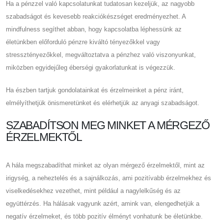
Ha a pénzzel való kapcsolatunkat tudatosan kezeljük, az nagyobb
szabadságot és kevesebb reakciókészséget eredményezhet. A
mindfulness segíthet abban, hogy kapcsolatba léphessünk az
életünkben előforduló pénzre kiváltó tényezőkkel vagy
stressztényezőkkel, megváltoztatva a pénzhez való viszonyunkat,
miközben egyidejűleg éberségi gyakorlatunkat is végezzük.
Ha észben tartjuk gondolatainkat és érzelmeinket a pénz iránt,
elmélyíthetjük önismeretünket és elérhetjük az anyagi szabadságot.
SZABADÍTSON MEG MINKET A MÉRGEZŐ
ÉRZELMEKTŐL
A hála megszabadíthat minket az olyan mérgező érzelmektől, mint az
irigység, a neheztelés és a sajnálkozás, ami pozitívabb érzelmekhez és
viselkedésekhez vezethet, mint például a nagylelkűség és az
együttérzés. Ha hálásak vagyunk azért, amink van, elengedhetjük a
negatív érzelmeket, és több pozitív élményt vonhatunk be életünkbe.