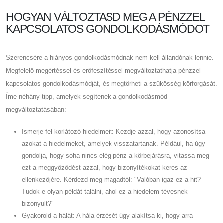
HOGYAN VÁLTOZTASD MEG A PÉNZZEL
KAPCSOLATOS GONDOLKODÁSMÓDOT
Szerencsére a hiányos gondolkodásmódnak nem kell állandónak lennie.
Megfelelő megértéssel és erőfeszítéssel megváltoztathatja pénzzel
kapcsolatos gondolkodásmódját, és megtörheti a szűkösség körforgását.
Íme néhány tipp, amelyek segítenek a gondolkodásmód
megváltoztatásában:
Ismerje fel korlátozó hiedelmeit: Kezdje azzal, hogy azonosítsa
azokat a hiedelmeket, amelyek visszatartanak. Például, ha úgy
gondolja, hogy soha nincs elég pénz a körbejárásra, vitassa meg
ezt a meggyőződést azzal, hogy bizonyítékokat keres az
ellenkezőjére. Kérdezd meg magadtól: "Valóban igaz ez a hit?
Tudok-e olyan példát találni, ahol ez a hiedelem tévesnek
bizonyult?"
Gyakorold a hálát: A hála érzését úgy alakítsa ki, hogy arra