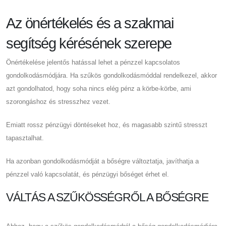
Az önértékelés és a szakmai
segítség kérésének szerepe
Önértékelése jelentős hatással lehet a pénzzel kapcsolatos
gondolkodásmódjára. Ha szűkös gondolkodásmóddal rendelkezel, akkor
azt gondolhatod, hogy soha nincs elég pénz a körbe-körbe, ami
szorongáshoz és stresszhez vezet.
Emiatt rossz pénzügyi döntéseket hoz, és magasabb szintű stresszt
tapasztalhat.
Ha azonban gondolkodásmódját a bőségre változtatja, javíthatja a
pénzzel való kapcsolatát, és pénzügyi bőséget érhet el.
VÁLTÁS A SZŰKÖSSÉGRŐL A BŐSÉGRE