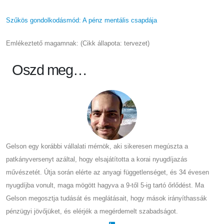
Szűkös gondolkodásmód: A pénz mentális csapdája
Emlékeztető magamnak: (Cikk állapota: tervezet)
Oszd meg…
Gelson egy korábbi vállalati mérnök, aki sikeresen megúszta a
patkányversenyt azáltal, hogy elsajátította a korai nyugdíjazás
művészetét. Útja során elérte az anyagi függetlenséget, és 34 évesen
nyugdíjba vonult, maga mögött hagyva a 9-től 5-ig tartó őrlődést. Ma
Gelson megosztja tudását és meglátásait, hogy mások irányíthassák
pénzügyi jövőjüket, és elérjék a megérdemelt szabadságot.