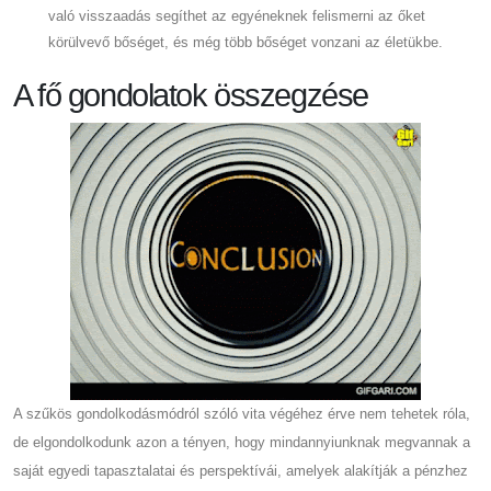
való visszaadás segíthet az egyéneknek felismerni az őket
körülvevő bőséget, és még több bőséget vonzani az életükbe.
A fő gondolatok összegzése
A szűkös gondolkodásmódról szóló vita végéhez érve nem tehetek róla,
de elgondolkodunk azon a tényen, hogy mindannyiunknak megvannak a
saját egyedi tapasztalatai és perspektívái, amelyek alakítják a pénzhez