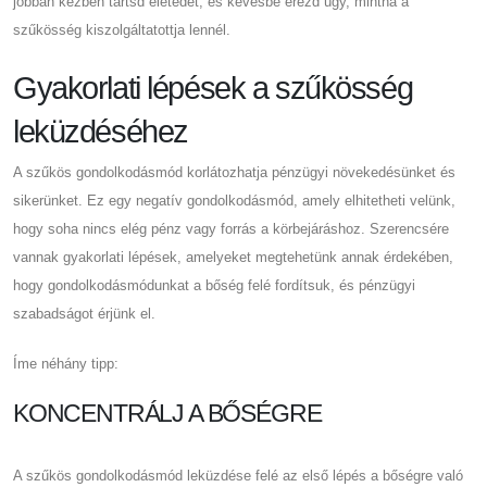
jobban kézben tartsd életedet, és kevésbé érezd úgy, mintha a
szűkösség kiszolgáltatottja lennél.
Gyakorlati lépések a szűkösség
leküzdéséhez
A szűkös gondolkodásmód korlátozhatja pénzügyi növekedésünket és
sikerünket. Ez egy negatív gondolkodásmód, amely elhitetheti velünk,
hogy soha nincs elég pénz vagy forrás a körbejáráshoz. Szerencsére
vannak gyakorlati lépések, amelyeket megtehetünk annak érdekében,
hogy gondolkodásmódunkat a bőség felé fordítsuk, és pénzügyi
szabadságot érjünk el.
Íme néhány tipp:
KONCENTRÁLJ A BŐSÉGRE
A szűkös gondolkodásmód leküzdése felé az első lépés a bőségre való