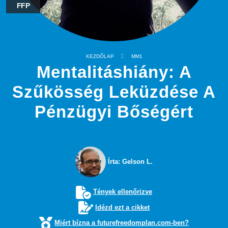
FFP
KEZDŐLAP
MM1
Mentalitáshiány: A
Szűkösség Leküzdése A
Pénzügyi Bőségért
Írta: Gelson L.
Tények ellenőrizve
Idézd ezt a cikket
Miért bízna a futurefreedomplan.com-ben?