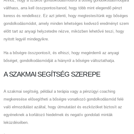
Ahhoz, hogy a szűkös gondolkodásmódról a bőség gondolkodásmódjára
válthass, arra kell összpontosítanod, hogy több mint elegendő pénzt
keress és rendelkezz. Ez azt jelenti, hogy megtestesítünk egy bőséges
gondolkodásmódot, amely minden lehetséges kedvező eredményt szem
előtt tart az anyagi helyzetedre nézve, miközben lehetővé teszi, hogy
nyitott legyél mindegyikre.
Ha a bőségre összpontosít, és elhiszi, hogy megérdemli az anyagi
bőséget, gondolkodásmódját a hiányról a bőségre változtathatja.
A SZAKMAI SEGÍTSÉG SZEREPE
A szakmai segítség, például a terápia vagy a pénzügyi coaching
megkeresése elősegítheti a bőségre vonatkozó gondolkodásmód felé
való elmozdulást azáltal, hogy útmutatást és eszközöket biztosít az
egyéneknek a korlátozó hiedelmek és negatív gondolati minták
leküzdésében.