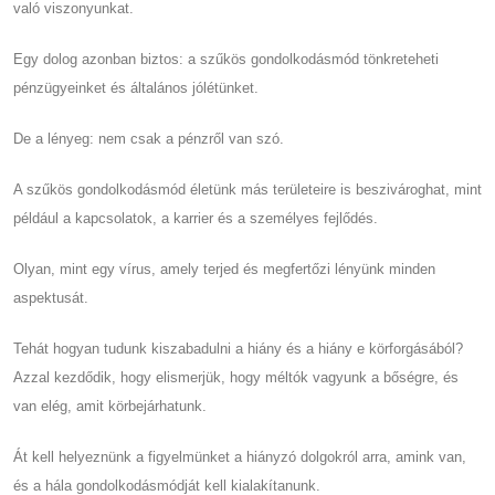
való viszonyunkat.
Egy dolog azonban biztos: a szűkös gondolkodásmód tönkreteheti
pénzügyeinket és általános jólétünket.
De a lényeg: nem csak a pénzről van szó.
A szűkös gondolkodásmód életünk más területeire is beszivároghat, mint
például a kapcsolatok, a karrier és a személyes fejlődés.
Olyan, mint egy vírus, amely terjed és megfertőzi lényünk minden
aspektusát.
Tehát hogyan tudunk kiszabadulni a hiány és a hiány e körforgásából?
Azzal kezdődik, hogy elismerjük, hogy méltók vagyunk a bőségre, és
van elég, amit körbejárhatunk.
Át kell helyeznünk a figyelmünket a hiányzó dolgokról arra, amink van,
és a hála gondolkodásmódját kell kialakítanunk.