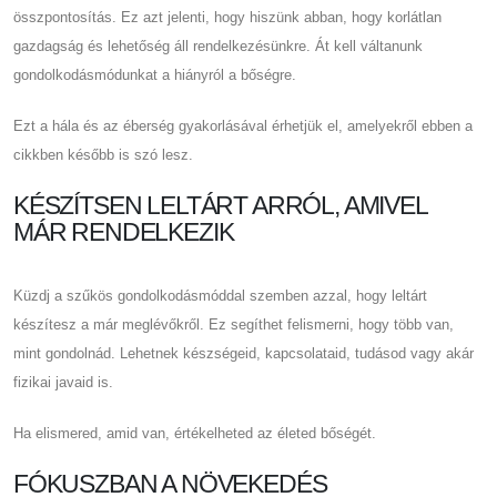
összpontosítás. Ez azt jelenti, hogy hiszünk abban, hogy korlátlan
gazdagság és lehetőség áll rendelkezésünkre. Át kell váltanunk
gondolkodásmódunkat a hiányról a bőségre.
Ezt a hála és az éberség gyakorlásával érhetjük el, amelyekről ebben a
cikkben később is szó lesz.
KÉSZÍTSEN LELTÁRT ARRÓL, AMIVEL
MÁR RENDELKEZIK
Küzdj a szűkös gondolkodásmóddal szemben azzal, hogy leltárt
készítesz a már meglévőkről. Ez segíthet felismerni, hogy több van,
mint gondolnád. Lehetnek készségeid, kapcsolataid, tudásod vagy akár
fizikai javaid is.
Ha elismered, amid van, értékelheted az életed bőségét.
FÓKUSZBAN A NÖVEKEDÉS