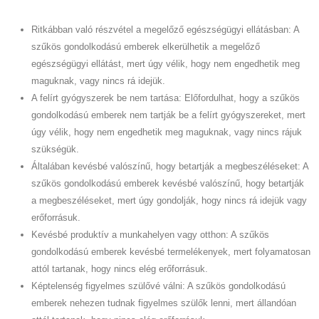
Ritkábban való részvétel a megelőző egészségügyi ellátásban: A
szűkös gondolkodású emberek elkerülhetik a megelőző
egészségügyi ellátást, mert úgy vélik, hogy nem engedhetik meg
maguknak, vagy nincs rá idejük.
A felírt gyógyszerek be nem tartása: Előfordulhat, hogy a szűkös
gondolkodású emberek nem tartják be a felírt gyógyszereket, mert
úgy vélik, hogy nem engedhetik meg maguknak, vagy nincs rájuk
szükségük.
Általában kevésbé valószínű, hogy betartják a megbeszéléseket: A
szűkös gondolkodású emberek kevésbé valószínű, hogy betartják
a megbeszéléseket, mert úgy gondolják, hogy nincs rá idejük vagy
erőforrásuk.
Kevésbé produktív a munkahelyen vagy otthon: A szűkös
gondolkodású emberek kevésbé termelékenyek, mert folyamatosan
attól tartanak, hogy nincs elég erőforrásuk.
Képtelenség figyelmes szülővé válni: A szűkös gondolkodású
emberek nehezen tudnak figyelmes szülők lenni, mert állandóan