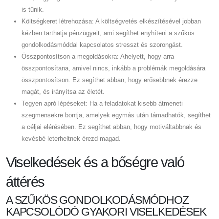
is tűnik.
Költségkeret létrehozása: A költségvetés elkészítésével jobban
kézben tarthatja pénzügyeit, ami segíthet enyhíteni a szűkös
gondolkodásmóddal kapcsolatos stresszt és szorongást.
Összpontosítson a megoldásokra: Ahelyett, hogy arra
összpontosítana, amivel nincs, inkább a problémák megoldására
összpontosítson. Ez segíthet abban, hogy erősebbnek érezze
magát, és irányítsa az életét.
Tegyen apró lépéseket: Ha a feladatokat kisebb átmeneti
szegmensekre bontja, amelyek egymás után támadhatók, segíthet
a céljai elérésében. Ez segíthet abban, hogy motiváltabbnak és
kevésbé leterheltnek érezd magad.
Viselkedések és a bőségre való
áttérés
A SZŰKÖS GONDOLKODÁSMÓDHOZ
KAPCSOLÓDÓ GYAKORI VISELKEDÉSEK