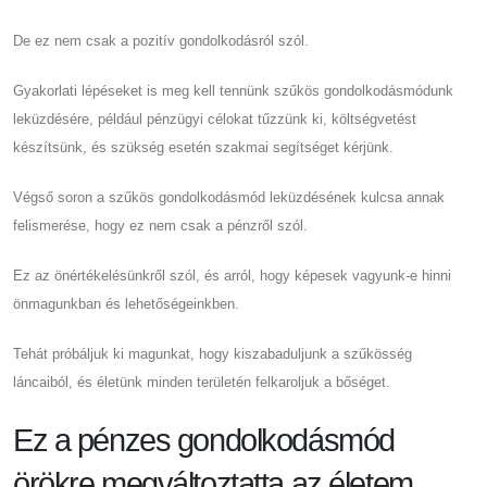
De ez nem csak a pozitív gondolkodásról szól.
Gyakorlati lépéseket is meg kell tennünk szűkös gondolkodásmódunk
leküzdésére, például pénzügyi célokat tűzzünk ki, költségvetést
készítsünk, és szükség esetén szakmai segítséget kérjünk.
Végső soron a szűkös gondolkodásmód leküzdésének kulcsa annak
felismerése, hogy ez nem csak a pénzről szól.
Ez az önértékelésünkről szól, és arról, hogy képesek vagyunk-e hinni
önmagunkban és lehetőségeinkben.
Tehát próbáljuk ki magunkat, hogy kiszabaduljunk a szűkösség
láncaiból, és életünk minden területén felkaroljuk a bőséget.
Ez a pénzes gondolkodásmód
örökre megváltoztatta az életem