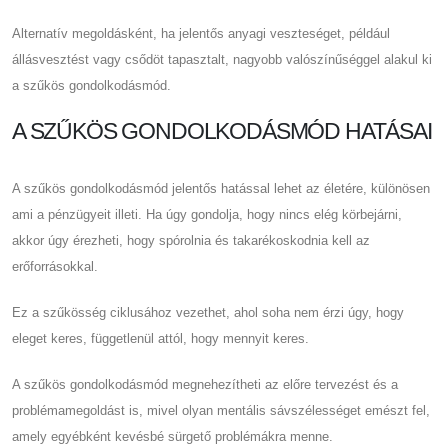
Alternatív megoldásként, ha jelentős anyagi veszteséget, például
állásvesztést vagy csődöt tapasztalt, nagyobb valószínűséggel alakul ki
a szűkös gondolkodásmód.
A SZŰKÖS GONDOLKODÁSMÓD HATÁSAI
A szűkös gondolkodásmód jelentős hatással lehet az életére, különösen
ami a pénzügyeit illeti. Ha úgy gondolja, hogy nincs elég körbejárni,
akkor úgy érezheti, hogy spórolnia és takarékoskodnia kell az
erőforrásokkal.
Ez a szűkösség ciklusához vezethet, ahol soha nem érzi úgy, hogy
eleget keres, függetlenül attól, hogy mennyit keres.
A szűkös gondolkodásmód megnehezítheti az előre tervezést és a
problémamegoldást is, mivel olyan mentális sávszélességet emészt fel,
amely egyébként kevésbé sürgető problémákra menne.