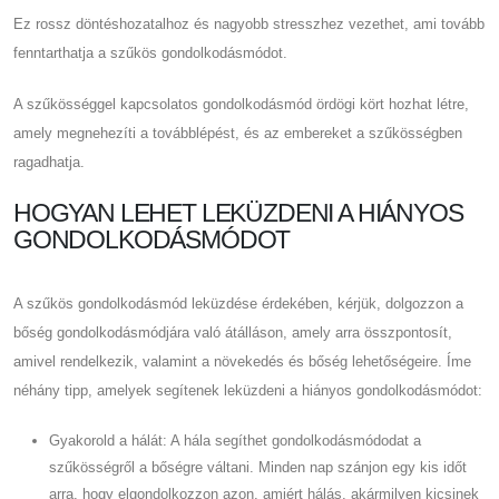
Ez rossz döntéshozatalhoz és nagyobb stresszhez vezethet, ami tovább
fenntarthatja a szűkös gondolkodásmódot.
A szűkösséggel kapcsolatos gondolkodásmód ördögi kört hozhat létre,
amely megnehezíti a továbblépést, és az embereket a szűkösségben
ragadhatja.
HOGYAN LEHET LEKÜZDENI A HIÁNYOS
GONDOLKODÁSMÓDOT
A szűkös gondolkodásmód leküzdése érdekében, kérjük, dolgozzon a
bőség gondolkodásmódjára való átálláson, amely arra összpontosít,
amivel rendelkezik, valamint a növekedés és bőség lehetőségeire. Íme
néhány tipp, amelyek segítenek leküzdeni a hiányos gondolkodásmódot:
Gyakorold a hálát: A hála segíthet gondolkodásmódodat a
szűkösségről a bőségre váltani. Minden nap szánjon egy kis időt
arra, hogy elgondolkozzon azon, amiért hálás, akármilyen kicsinek