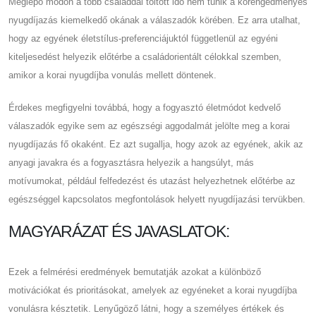
Meglepő módon a több családdal töltött idő nem tűnik a korengedményes
nyugdíjazás kiemelkedő okának a válaszadók körében. Ez arra utalhat,
hogy az egyének életstílus-preferenciájuktól függetlenül az egyéni
kiteljesedést helyezik előtérbe a családorientált célokkal szemben,
amikor a korai nyugdíjba vonulás mellett döntenek.
Érdekes megfigyelni továbbá, hogy a fogyasztó életmódot kedvelő
válaszadók egyike sem az egészségi aggodalmát jelölte meg a korai
nyugdíjazás fő okaként. Ez azt sugallja, hogy azok az egyének, akik az
anyagi javakra és a fogyasztásra helyezik a hangsúlyt, más
motívumokat, például felfedezést és utazást helyezhetnek előtérbe az
egészséggel kapcsolatos megfontolások helyett nyugdíjazási tervükben.
MAGYARÁZAT ÉS JAVASLATOK:
Ezek a felmérési eredmények bemutatják azokat a különböző
motivációkat és prioritásokat, amelyek az egyéneket a korai nyugdíjba
vonulásra késztetik. Lenyűgöző látni, hogy a személyes értékek és