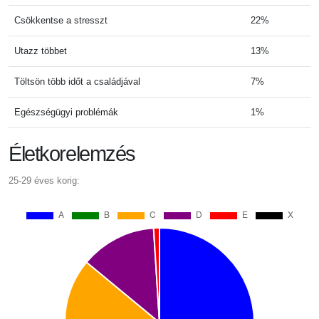
Csökkentse a stresszt
22%
Utazz többet
13%
Töltsön több időt a családjával
7%
Egészségügyi problémák
1%
Életkorelemzés
25-29 éves korig: