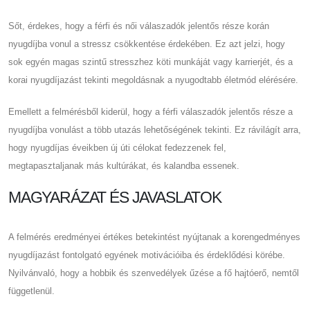
Sőt, érdekes, hogy a férfi és női válaszadók jelentős része korán
nyugdíjba vonul a stressz csökkentése érdekében. Ez azt jelzi, hogy
sok egyén magas szintű stresszhez köti munkáját vagy karrierjét, és a
korai nyugdíjazást tekinti megoldásnak a nyugodtabb életmód elérésére.
Emellett a felmérésből kiderül, hogy a férfi válaszadók jelentős része a
nyugdíjba vonulást a több utazás lehetőségének tekinti. Ez rávilágít arra,
hogy nyugdíjas éveikben új úti célokat fedezzenek fel,
megtapasztaljanak más kultúrákat, és kalandba essenek.
MAGYARÁZAT ÉS JAVASLATOK
A felmérés eredményei értékes betekintést nyújtanak a korengedményes
nyugdíjazást fontolgató egyének motivációiba és érdeklődési körébe.
Nyilvánvaló, hogy a hobbik és szenvedélyek űzése a fő hajtóerő, nemtől
függetlenül.