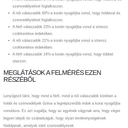
szenvedélyekkel foglalkozzon.
A női válaszadók 60%-a korán nyugdíjba vonul, hogy hobbival és
szenvedélyekkel foglalkozzon.
A férfi válaszadók 23%-a korán nyugdíjba vonul a stressz
csökkentése érdekében.
A női válaszadók 21%-a korán nyugdíjba vonul a stressz
csökkentése érdekében.
A férfi válaszadók 14%-a korán nyugdíjba vonul, hogy többet
utazzon.
MEGLÁTÁSOK A FELMÉRÉS EZEN
RÉSZÉBŐL
Lenyűgöző látni, hogy mind a férfi, mind a női válaszadók körében a
hobbi és szenvedélyek űzése a legnépszerűbb indok a korai nyugdíjba
vonulásra. Ez azt sugallja, hogy az egyének vágynak arra, hogy végre
legyen idejük és szabadságuk, hogy olyan tevékenységeknek
hódoljanak, amelyek iránt szenvedélyesek.