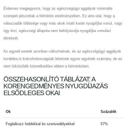
Érdemes megjegyezni, hogy az egészségügyi aggályok minimális
szerepet játszottak a felmérés eredményeiben. Ez arra utal, hogy a
válaszadók többsége vagy más okok miatt korán nyugdíjba vonul, vagy
úgy érzi, egészségi állapota nem befolyásolja nyugdíjba vonulási
döntését.
Az egyedi esetek azonban változhatnak, és az egészségügyi aggályok
továbbra is kulcsfontosságúak lehetnek egyes egyének számára, de ez
nem tükröződik kiemelkedően ebben a felmérésben.
ÖSSZEHASONLÍTÓ TÁBLÁZAT: A
KORENGEDMÉNYES NYUGDÍJAZÁS
ELSŐDLEGES OKAI
Ok
Százalék
Foglalkozz hobbikkal és szenvedélyekkel
57%