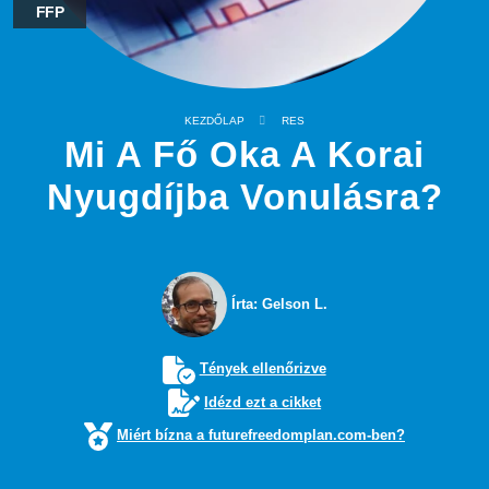
FFP
KEZDŐLAP
RES
Mi A Fő Oka A Korai
Nyugdíjba Vonulásra?
Írta: Gelson L.
Tények ellenőrizve
Idézd ezt a cikket
Miért bízna a futurefreedomplan.com-ben?