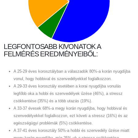
LEGFONTOSABB KIVONATOK A
FELMÉRÉS EREDMÉNYEIBŐL:
A 25-29 éves korosztályban a válaszadók 80%-a korán nyugdíjba
vonul, hogy hobbival és szenvedélyekkel foglalkozzon.
A 29-33 éves korosztály esetében a korai nyugdíjba vonulás
legfőbb oka a hobbi és szenvedélyek űzése (46%), a stressz
csökkentése (35%) és a több utazás (19%).
A 33-37 évesek 68%-a megy korán nyugdíjba, hogy hobbival és
szenvedélyekkel foglalkozzon, ezt követi a stressz (16%) és az
egészségügyi problémák (5%) csökkentése.
A 37-41 éves korosztály 50%-a hobbi és szenvedély űzése miatt
megy korán nyugdíjba, míg 25%-uk a stressz csökkentése