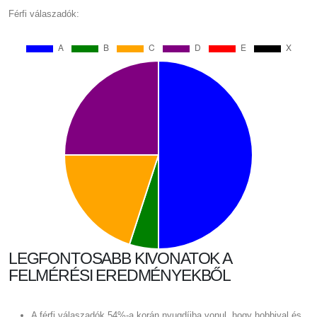
Férfi válaszadók:
LEGFONTOSABB KIVONATOK A
FELMÉRÉSI EREDMÉNYEKBŐL
A férfi válaszadók 54%-a korán nyugdíjba vonul, hogy hobbival és