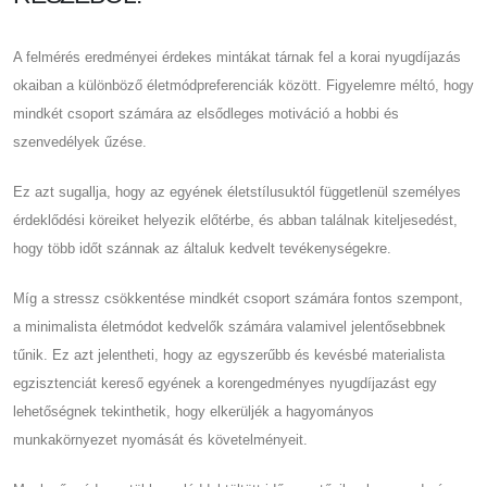
A felmérés eredményei érdekes mintákat tárnak fel a korai nyugdíjazás
okaiban a különböző életmódpreferenciák között. Figyelemre méltó, hogy
mindkét csoport számára az elsődleges motiváció a hobbi és
szenvedélyek űzése.
Ez azt sugallja, hogy az egyének életstílusuktól függetlenül személyes
érdeklődési köreiket helyezik előtérbe, és abban találnak kiteljesedést,
hogy több időt szánnak az általuk kedvelt tevékenységekre.
Míg a stressz csökkentése mindkét csoport számára fontos szempont,
a minimalista életmódot kedvelők számára valamivel jelentősebbnek
tűnik. Ez azt jelentheti, hogy az egyszerűbb és kevésbé materialista
egzisztenciát kereső egyének a korengedményes nyugdíjazást egy
lehetőségnek tekinthetik, hogy elkerüljék a hagyományos
munkakörnyezet nyomását és követelményeit.