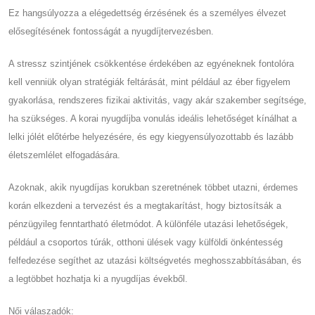
Ez hangsúlyozza a elégedettség érzésének és a személyes élvezet
elősegítésének fontosságát a nyugdíjtervezésben.
A stressz szintjének csökkentése érdekében az egyéneknek fontolóra
kell venniük olyan stratégiák feltárását, mint például az éber figyelem
gyakorlása, rendszeres fizikai aktivitás, vagy akár szakember segítsége,
ha szükséges. A korai nyugdíjba vonulás ideális lehetőséget kínálhat a
lelki jólét előtérbe helyezésére, és egy kiegyensúlyozottabb és lazább
életszemlélet elfogadására.
Azoknak, akik nyugdíjas korukban szeretnének többet utazni, érdemes
korán elkezdeni a tervezést és a megtakarítást, hogy biztosítsák a
pénzügyileg fenntartható életmódot. A különféle utazási lehetőségek,
például a csoportos túrák, otthoni ülések vagy külföldi önkéntesség
felfedezése segíthet az utazási költségvetés meghosszabbításában, és
a legtöbbet hozhatja ki a nyugdíjas évekből.
Női válaszadók: