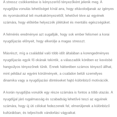
A stressz csökkentése is kényszerítő tényezőként jelenik meg. A
nyugdíjba vonulás lehetőséget kínál arra, hogy eltávolodjanak az igényes
és nyomásokkal teli munkakörnyezettől, lehetővé téve az egyének
számára, hogy előtérbe helyezzék jólétüket és mentális egészségüket.
A felmérés eredményei azt sugallják, hogy sok ember felismeri a korai
nyugdíjazás előnyeit, hogy elkerülje a magas stresszt.
Másrészt, míg a családdal való több időt általában a korengedményes
nyugdíjazás egyik fő okának tekintik, a válaszadók körében ez kevésbé
hangsúlyos tényezőnek tűnik. Ennek hátterében számos tényező állhat,
mint például az egyéni körülmények, a családon belüli személyes
dinamika vagy a nyugdíjazási döntéseket hajtó különböző motivációk.
A korán nyugdíjba vonulók egy része számára is fontos a több utazás. A
nyugdíjjal járó rugalmasság és szabadság lehetővé teszi az egyének
számára, hogy új úti célokat fedezzenek fel, elmerüljenek a különböző
kultúrákban, és teljesítsék vándorlási vágyaikat.