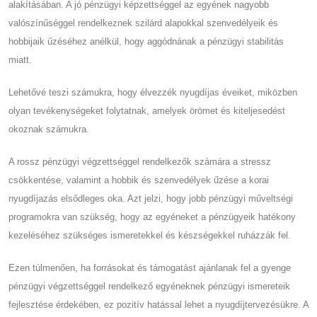
alakításában. A jó pénzügyi képzettséggel az egyének nagyobb
valószínűséggel rendelkeznek szilárd alapokkal szenvedélyeik és
hobbijaik űzéséhez anélkül, hogy aggódnának a pénzügyi stabilitás
miatt.
Lehetővé teszi számukra, hogy élvezzék nyugdíjas éveiket, miközben
olyan tevékenységeket folytatnak, amelyek örömet és kiteljesedést
okoznak számukra.
A rossz pénzügyi végzettséggel rendelkezők számára a stressz
csökkentése, valamint a hobbik és szenvedélyek űzése a korai
nyugdíjazás elsődleges oka. Azt jelzi, hogy jobb pénzügyi műveltségi
programokra van szükség, hogy az egyéneket a pénzügyeik hatékony
kezeléséhez szükséges ismeretekkel és készségekkel ruházzák fel.
Ezen túlmenően, ha forrásokat és támogatást ajánlanak fel a gyenge
pénzügyi végzettséggel rendelkező egyéneknek pénzügyi ismereteik
fejlesztése érdekében, ez pozitív hatással lehet a nyugdíjtervezésükre. A