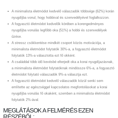
A minimalista életmódot kedvelő válaszadók többsége (62%) korán
nyugdíjba vonul, hogy hobbival és szenvedélyével foglalkozzon.
A fogyasztó életmódot kedvelők körében a korengedményes
nyugdíjba vonulás legfőbb oka (51%) a hobbi és szenvedélyek
űzése.
A stressz csökkentése mindkét csoport közös motivációja, a
minimalista életmódot folytatók 30%-a, a fogyasztó életmódot
folytatók 13%-a választotta ezt fő okként.
A családdal több idő kevésbé elterjedt oka a korai nyugdíjazásnak,
a minimalista életmódot folytatóknak mindössze 6%-a, a fogyasztó
életmódot folytató válaszadók 9%-a választja ezt.
A fogyasztó életmódot kedvelő válaszadók közül senki sem
említette az egészséggel kapcsolatos megfontolásokat a korai
nyugdíjba vonulás fő okaként, szemben a minimalista életmódot
folytatók 2%-ával.
MEGLÁTÁSOK A FELMÉRÉS EZEN
RÉSZÉBŐL: