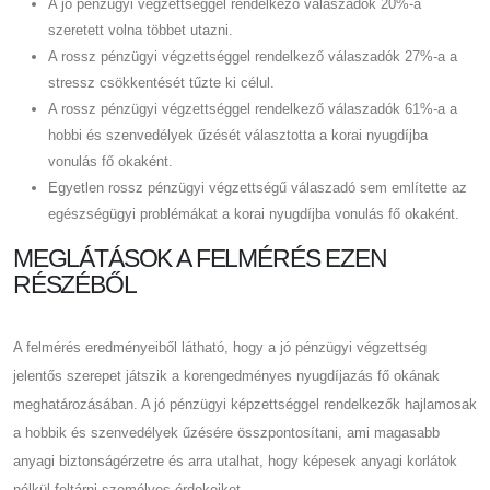
A jó pénzügyi végzettséggel rendelkező válaszadók 20%-a
szeretett volna többet utazni.
A rossz pénzügyi végzettséggel rendelkező válaszadók 27%-a a
stressz csökkentését tűzte ki célul.
A rossz pénzügyi végzettséggel rendelkező válaszadók 61%-a a
hobbi és szenvedélyek űzését választotta a korai nyugdíjba
vonulás fő okaként.
Egyetlen rossz pénzügyi végzettségű válaszadó sem említette az
egészségügyi problémákat a korai nyugdíjba vonulás fő okaként.
MEGLÁTÁSOK A FELMÉRÉS EZEN
RÉSZÉBŐL
A felmérés eredményeiből látható, hogy a jó pénzügyi végzettség
jelentős szerepet játszik a korengedményes nyugdíjazás fő okának
meghatározásában. A jó pénzügyi képzettséggel rendelkezők hajlamosak
a hobbik és szenvedélyek űzésére összpontosítani, ami magasabb
anyagi biztonságérzetre és arra utalhat, hogy képesek anyagi korlátok
nélkül feltárni személyes érdekeiket.