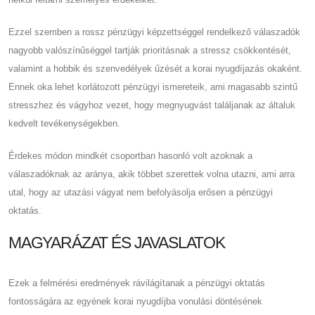
Ezzel szemben a rossz pénzügyi képzettséggel rendelkező válaszadók
nagyobb valószínűséggel tartják prioritásnak a stressz csökkentését,
valamint a hobbik és szenvedélyek űzését a korai nyugdíjazás okaként.
Ennek oka lehet korlátozott pénzügyi ismereteik, ami magasabb szintű
stresszhez és vágyhoz vezet, hogy megnyugvást találjanak az általuk
kedvelt tevékenységekben.
Érdekes módon mindkét csoportban hasonló volt azoknak a
válaszadóknak az aránya, akik többet szerettek volna utazni, ami arra
utal, hogy az utazási vágyat nem befolyásolja erősen a pénzügyi
oktatás.
MAGYARÁZAT ÉS JAVASLATOK
Ezek a felmérési eredmények rávilágítanak a pénzügyi oktatás
fontosságára az egyének korai nyugdíjba vonulási döntésének