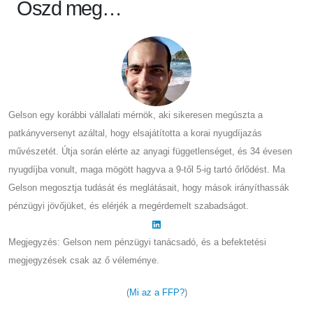
Oszd meg…
Gelson egy korábbi vállalati mérnök, aki sikeresen megúszta a
patkányversenyt azáltal, hogy elsajátította a korai nyugdíjazás
művészetét. Útja során elérte az anyagi függetlenséget, és 34 évesen
nyugdíjba vonult, maga mögött hagyva a 9-től 5-ig tartó őrlődést. Ma
Gelson megosztja tudását és meglátásait, hogy mások irányíthassák
pénzügyi jövőjüket, és elérjék a megérdemelt szabadságot.
Megjegyzés: Gelson nem pénzügyi tanácsadó, és a befektetési
megjegyzések csak az ő véleménye.
(
Mi az a FFP?
)