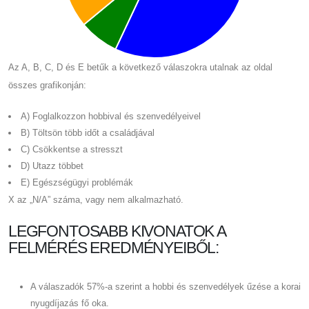
Az A, B, C, D és E betűk a következő válaszokra utalnak az oldal
összes grafikonján:
A) Foglalkozzon hobbival és szenvedélyeivel
B) Töltsön több időt a családjával
C) Csökkentse a stresszt
D) Utazz többet
E) Egészségügyi problémák
X az „N/A” száma, vagy nem alkalmazható.
LEGFONTOSABB KIVONATOK A
FELMÉRÉS EREDMÉNYEIBŐL:
A válaszadók 57%-a szerint a hobbi és szenvedélyek űzése a korai
nyugdíjazás fő oka.