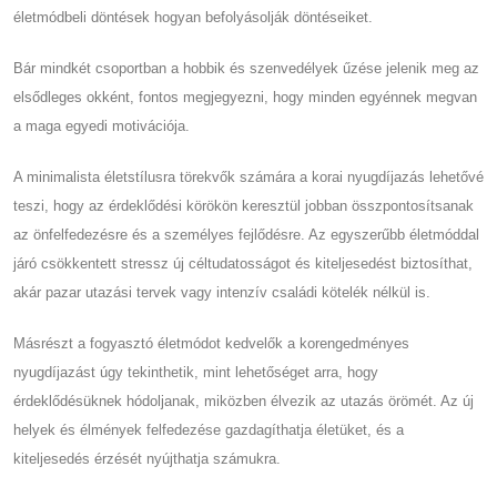
életmódbeli döntések hogyan befolyásolják döntéseiket.
Bár mindkét csoportban a hobbik és szenvedélyek űzése jelenik meg az
elsődleges okként, fontos megjegyezni, hogy minden egyénnek megvan
a maga egyedi motivációja.
A minimalista életstílusra törekvők számára a korai nyugdíjazás lehetővé
teszi, hogy az érdeklődési körökön keresztül jobban összpontosítsanak
az önfelfedezésre és a személyes fejlődésre. Az egyszerűbb életmóddal
járó csökkentett stressz új céltudatosságot és kiteljesedést biztosíthat,
akár pazar utazási tervek vagy intenzív családi kötelék nélkül is.
Másrészt a fogyasztó életmódot kedvelők a korengedményes
nyugdíjazást úgy tekinthetik, mint lehetőséget arra, hogy
érdeklődésüknek hódoljanak, miközben élvezik az utazás örömét. Az új
helyek és élmények felfedezése gazdagíthatja életüket, és a
kiteljesedés érzését nyújthatja számukra.