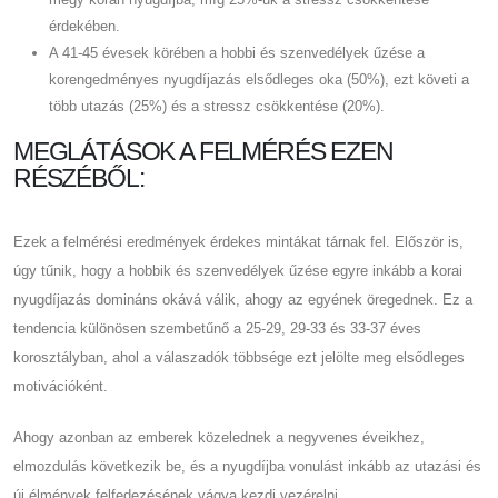
érdekében.
A 41-45 évesek körében a hobbi és szenvedélyek űzése a
korengedményes nyugdíjazás elsődleges oka (50%), ezt követi a
több utazás (25%) és a stressz csökkentése (20%).
MEGLÁTÁSOK A FELMÉRÉS EZEN
RÉSZÉBŐL:
Ezek a felmérési eredmények érdekes mintákat tárnak fel. Először is,
úgy tűnik, hogy a hobbik és szenvedélyek űzése egyre inkább a korai
nyugdíjazás domináns okává válik, ahogy az egyének öregednek. Ez a
tendencia különösen szembetűnő a 25-29, 29-33 és 33-37 éves
korosztályban, ahol a válaszadók többsége ezt jelölte meg elsődleges
motivációként.
Ahogy azonban az emberek közelednek a negyvenes éveikhez,
elmozdulás következik be, és a nyugdíjba vonulást inkább az utazási és
új élmények felfedezésének vágya kezdi vezérelni.