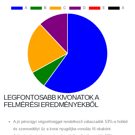
LEGFONTOSABB KIVONATOK A
FELMÉRÉSI EREDMÉNYEKBŐL
A jó pénzügyi végzettséggel rendelkező válaszadók 53%-a hobbit
és szenvedélyt űz a korai nyugdíjba vonulás fő okaként.