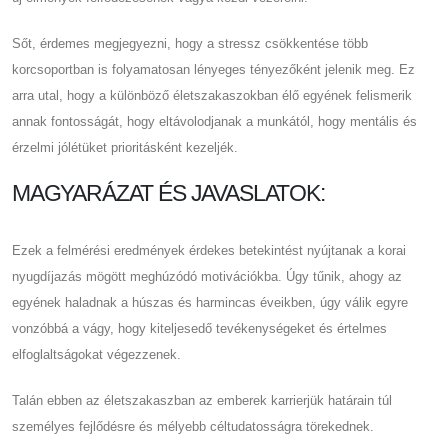
Sőt, érdemes megjegyezni, hogy a stressz csökkentése több
korcsoportban is folyamatosan lényeges tényezőként jelenik meg. Ez
arra utal, hogy a különböző életszakaszokban élő egyének felismerik
annak fontosságát, hogy eltávolodjanak a munkától, hogy mentális és
érzelmi jólétüket prioritásként kezeljék.
MAGYARÁZAT ÉS JAVASLATOK:
Ezek a felmérési eredmények érdekes betekintést nyújtanak a korai
nyugdíjazás mögött meghúzódó motivációkba. Úgy tűnik, ahogy az
egyének haladnak a húszas és harmincas éveikben, úgy válik egyre
vonzóbbá a vágy, hogy kiteljesedő tevékenységeket és értelmes
elfoglaltságokat végezzenek.
Talán ebben az életszakaszban az emberek karrierjük határain túl
személyes fejlődésre és mélyebb céltudatosságra törekednek.