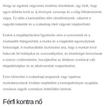
Ahogy az egyének negyvenes éveikhez közelednek, úgy tűnik, hogy
egyre előtérbe kerül az új élmények vonzereje és a világ felfedezésének
vágya. Ez talán a karrierjükben elért sikerélménynek, valamint a
nagyobb kalandok és a szabadság iránti vágynak tulajdonítható.
Ezeket a megállapításokat figyelembe véve a szervezetek és a
munkaadók feljegyezhetik a munka és a magánélet egyensúlyának
fontosságát. A munkavállalók ösztönzése arra, hogy a munkán kívül
fedezzék fel hobbijaikat és szenvedélyeiket, és lehetőséget biztosítanak
a stressz csökkentésére, hozzájárulhat az általános munkával való
elégedettséghez és az alkalmazottak megtartásához.
Ezen túlmenően a szabadnapi programok vagy rugalmas
munkabeosztások kínálata megfelelhet a korengedményes nyugdíjba
vonulásra vágyók személyes érdeklődési körének.
Férfi kontra nő