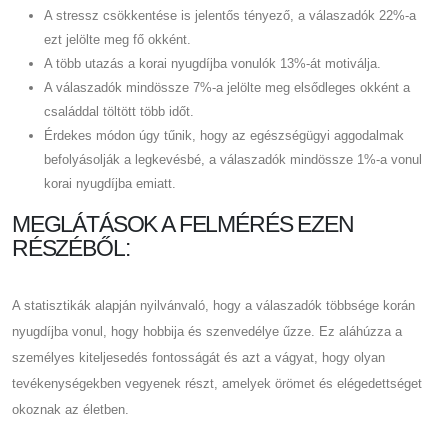
A stressz csökkentése is jelentős tényező, a válaszadók 22%-a
ezt jelölte meg fő okként.
A több utazás a korai nyugdíjba vonulók 13%-át motiválja.
A válaszadók mindössze 7%-a jelölte meg elsődleges okként a
családdal töltött több időt.
Érdekes módon úgy tűnik, hogy az egészségügyi aggodalmak
befolyásolják a legkevésbé, a válaszadók mindössze 1%-a vonul
korai nyugdíjba emiatt.
MEGLÁTÁSOK A FELMÉRÉS EZEN
RÉSZÉBŐL:
A statisztikák alapján nyilvánvaló, hogy a válaszadók többsége korán
nyugdíjba vonul, hogy hobbija és szenvedélye űzze. Ez aláhúzza a
személyes kiteljesedés fontosságát és azt a vágyat, hogy olyan
tevékenységekben vegyenek részt, amelyek örömet és elégedettséget
okoznak az életben.