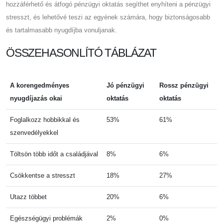
hozzáférhető és átfogó pénzügyi oktatás segíthet enyhíteni a pénzügyi
stresszt, és lehetővé teszi az egyének számára, hogy biztonságosabb
és tartalmasabb nyugdíjba vonuljanak.
ÖSSZEHASONLÍTÓ TÁBLÁZAT
A korengedményes
Jó pénzügyi
Rossz pénzügyi
nyugdíjazás okai
oktatás
oktatás
Foglalkozz hobbikkal és
53%
61%
szenvedélyekkel
Töltsön több időt a családjával
8%
6%
Csökkentse a stresszt
18%
27%
Utazz többet
20%
6%
Egészségügyi problémák
2%
0%