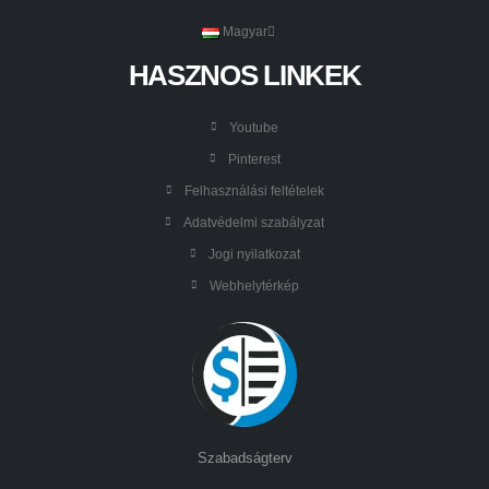
Magyar
HASZNOS LINKEK
Youtube
Pinterest
Felhasználási feltételek
Adatvédelmi szabályzat
Jogi nyilatkozat
Webhelytérkép
Szabadságterv