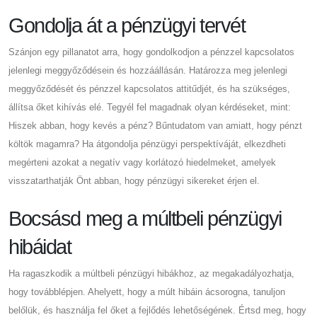
Gondolja át a pénzügyi tervét
Szánjon egy pillanatot arra, hogy gondolkodjon a pénzzel kapcsolatos
jelenlegi meggyőződésein és hozzáállásán. Határozza meg jelenlegi
meggyőződését és pénzzel kapcsolatos attitűdjét, és ha szükséges,
állítsa őket kihívás elé. Tegyél fel magadnak olyan kérdéseket, mint:
Hiszek abban, hogy kevés a pénz? Bűntudatom van amiatt, hogy pénzt
költök magamra? Ha átgondolja pénzügyi perspektíváját, elkezdheti
megérteni azokat a negatív vagy korlátozó hiedelmeket, amelyek
visszatarthatják Önt abban, hogy pénzügyi sikereket érjen el.
Bocsásd meg a múltbeli pénzügyi
hibáidat
Ha ragaszkodik a múltbeli pénzügyi hibákhoz, az megakadályozhatja,
hogy továbblépjen. Ahelyett, hogy a múlt hibáin ácsorogna, tanuljon
belőlük, és használja fel őket a fejlődés lehetőségének. Értsd meg, hogy