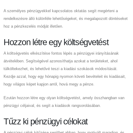
A személyes pénzügyekkel kapcsolatos oktatás segít megérteni a
rendelkezésre álló különféle lehetőségeket, és megalapozott döntéseket
hoz a pénzkezelés módját illetően.
Hozzon létre egy költségvetést
A költségvetés elkészítése fontos lépés a pénzügyei irányításának
átvételében. Segítségével azonosíthatja azokat a területeket, ahol
túlköltekezhet, és lehetővé teszi a kiadási szokások módosítását.
Kezdje azzal, hogy egy hónapig nyomon követi bevételeit és kiadásait,
hogy világos képet kapjon arról, hová megy a pénze.
Ezután hozzon létre egy olyan költségvetést, amely összhangban van
pénzügyi céljaival, és segít a kiadások rangsorolásában.
Tűzz ki pénzügyi célokat
A pénzügyi célok kitűzése segíthet abban, hogy motivált maradjon, és