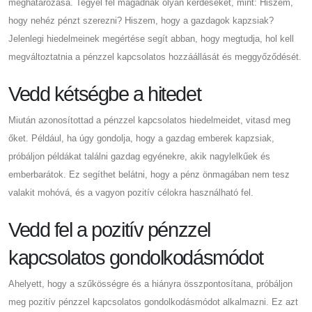
meghatározása. Tegyél fel magadnak olyan kérdéseket, mint: Hiszem,
hogy nehéz pénzt szerezni? Hiszem, hogy a gazdagok kapzsiak?
Jelenlegi hiedelmeinek megértése segít abban, hogy megtudja, hol kell
megváltoztatnia a pénzzel kapcsolatos hozzáállását és meggyőződését.
Vedd kétségbe a hitedet
Miután azonosítottad a pénzzel kapcsolatos hiedelmeidet, vitasd meg
őket. Például, ha úgy gondolja, hogy a gazdag emberek kapzsiak,
próbáljon példákat találni gazdag egyénekre, akik nagylelkűek és
emberbarátok. Ez segíthet belátni, hogy a pénz önmagában nem tesz
valakit mohóvá, és a vagyon pozitív célokra használható fel.
Vedd fel a pozitív pénzzel
kapcsolatos gondolkodásmódot
Ahelyett, hogy a szűkösségre és a hiányra összpontosítana, próbáljon
meg pozitív pénzzel kapcsolatos gondolkodásmódot alkalmazni. Ez azt