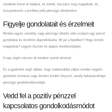
mindenki követ el hibákat, és kérlek, bocsáss meg magadnak, és
összpontosíts a jövőben jobb pénzügyi döntésekre.
Figyelje gondolatait és érzelmeit
Minden egyes vásárlás vagy pénzügyi döntés után szánjon egy percet
gondolatai és érzelmei átgondolására. Mi jár a fejedben? Hogy érzitek
magatokat? Legyen őszinte és alapos önreflexiójában.
A nap végén nézzen át mindent nyitott elmével.
Ez a gyakorlat segít abban, hogy tudatosabbá váljon minden negatív
gondolati mintázat vagy érzelmi kiváltó tényező, amely befolyásolhatja
pénzügyi gondolkodásmódját.
Vedd fel a pozitív pénzzel
kapcsolatos gondolkodásmódot