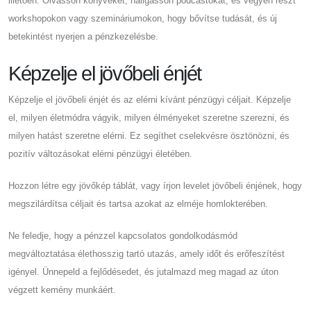
illetően. Olvasson könyveket, hallgasson podcastokat, és vegyen részt
workshopokon vagy szemináriumokon, hogy bővítse tudását, és új
betekintést nyerjen a pénzkezelésbe.
Képzelje el jövőbeli énjét
Képzelje el jövőbeli énjét és az elérni kívánt pénzügyi céljait. Képzelje
el, milyen életmódra vágyik, milyen élményeket szeretne szerezni, és
milyen hatást szeretne elérni. Ez segíthet cselekvésre ösztönözni, és
pozitív változásokat elérni pénzügyi életében.
Hozzon létre egy jövőkép táblát, vagy írjon levelet jövőbeli énjének, hogy
megszilárdítsa céljait és tartsa azokat az elméje homlokterében.
Ne feledje, hogy a pénzzel kapcsolatos gondolkodásmód
megváltoztatása élethosszig tartó utazás, amely időt és erőfeszítést
igényel. Ünnepeld a fejlődésedet, és jutalmazd meg magad az úton
végzett kemény munkáért.