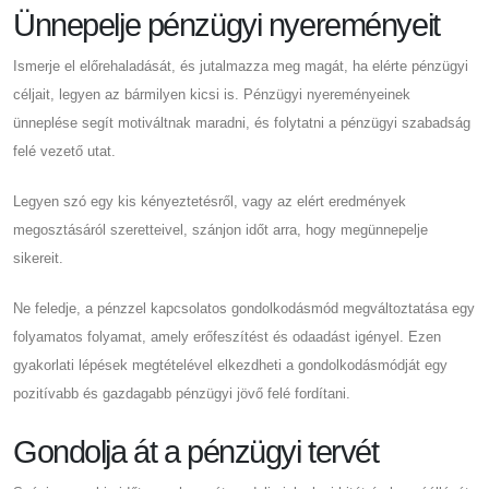
Ünnepelje pénzügyi nyereményeit
Ismerje el előrehaladását, és jutalmazza meg magát, ha elérte pénzügyi
céljait, legyen az bármilyen kicsi is. Pénzügyi nyereményeinek
ünneplése segít motiváltnak maradni, és folytatni a pénzügyi szabadság
felé vezető utat.
Legyen szó egy kis kényeztetésről, vagy az elért eredmények
megosztásáról szeretteivel, szánjon időt arra, hogy megünnepelje
sikereit.
Ne feledje, a pénzzel kapcsolatos gondolkodásmód megváltoztatása egy
folyamatos folyamat, amely erőfeszítést és odaadást igényel. Ezen
gyakorlati lépések megtételével elkezdheti a gondolkodásmódját egy
pozitívabb és gazdagabb pénzügyi jövő felé fordítani.
Gondolja át a pénzügyi tervét