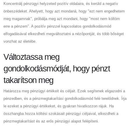
Koncentrálj pénzügyi helyzeted pozitív oldalaira, és kerüld a negatív
önbeszédeket. Ahelyett, hogy azt mondaná, hogy "ezt nem engedhetem
meg magamnak", próbálja meg azt mondani, hogy "most nem költöm
erre a pénzem". A pozitív pénzzel kapcsolatos gondolkodásmód
elfogadásával elkezdheti megváltoztatni a nézőpontját, és több bőséget
vonzhat az életébe.
Változtassa meg
gondolkodásmódját, hogy pénzt
takarítson meg
Határozza meg pénzügyi értékeit és céljait. Ezek segítenek eligazodni a
pénzedben, és a pénzmegtakarítási gondolkodásmód felé terelődnek. Írja
le ezeket a pénzügyi értékeket, és gyakran hivatkozzon rájuk. Ha
összhangba hozza költési szokásait pénzügyi céljaival, elkezdheti a
pénzmegtakarítást és az erős pénzügyi alapot felépíteni.