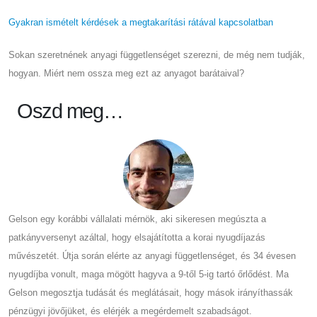
Gyakran ismételt kérdések a megtakarítási rátával kapcsolatban
Sokan szeretnének anyagi függetlenséget szerezni, de még nem tudják,
hogyan. Miért nem ossza meg ezt az anyagot barátaival?
Oszd meg…
Gelson egy korábbi vállalati mérnök, aki sikeresen megúszta a
patkányversenyt azáltal, hogy elsajátította a korai nyugdíjazás
művészetét. Útja során elérte az anyagi függetlenséget, és 34 évesen
nyugdíjba vonult, maga mögött hagyva a 9-től 5-ig tartó őrlődést. Ma
Gelson megosztja tudását és meglátásait, hogy mások irányíthassák
pénzügyi jövőjüket, és elérjék a megérdemelt szabadságot.