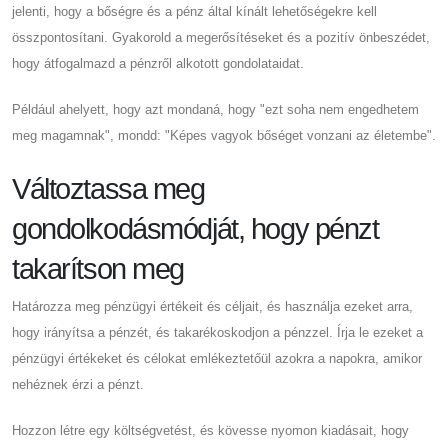
jelenti, hogy a bőségre és a pénz által kínált lehetőségekre kell
összpontosítani. Gyakorold a megerősítéseket és a pozitív önbeszédet,
hogy átfogalmazd a pénzről alkotott gondolataidat.
Például ahelyett, hogy azt mondaná, hogy "ezt soha nem engedhetem
meg magamnak", mondd: "Képes vagyok bőséget vonzani az életembe".
Változtassa meg
gondolkodásmódját, hogy pénzt
takarítson meg
Határozza meg pénzügyi értékeit és céljait, és használja ezeket arra,
hogy irányítsa a pénzét, és takarékoskodjon a pénzzel. Írja le ezeket a
pénzügyi értékeket és célokat emlékeztetőül azokra a napokra, amikor
nehéznek érzi a pénzt.
Hozzon létre egy költségvetést, és kövesse nyomon kiadásait, hogy