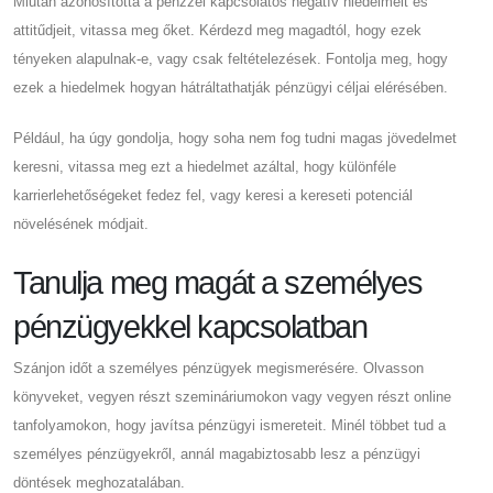
Miután azonosította a pénzzel kapcsolatos negatív hiedelmeit és
attitűdjeit, vitassa meg őket. Kérdezd meg magadtól, hogy ezek
tényeken alapulnak-e, vagy csak feltételezések. Fontolja meg, hogy
ezek a hiedelmek hogyan hátráltathatják pénzügyi céljai elérésében.
Például, ha úgy gondolja, hogy soha nem fog tudni magas jövedelmet
keresni, vitassa meg ezt a hiedelmet azáltal, hogy különféle
karrierlehetőségeket fedez fel, vagy keresi a kereseti potenciál
növelésének módjait.
Tanulja meg magát a személyes
pénzügyekkel kapcsolatban
Szánjon időt a személyes pénzügyek megismerésére. Olvasson
könyveket, vegyen részt szemináriumokon vagy vegyen részt online
tanfolyamokon, hogy javítsa pénzügyi ismereteit. Minél többet tud a
személyes pénzügyekről, annál magabiztosabb lesz a pénzügyi
döntések meghozatalában.