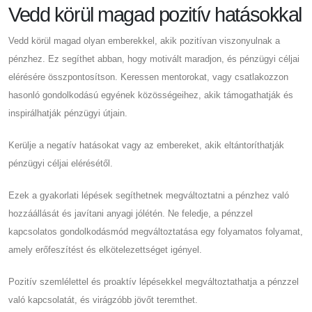
Vedd körül magad pozitív hatásokkal
Vedd körül magad olyan emberekkel, akik pozitívan viszonyulnak a
pénzhez. Ez segíthet abban, hogy motivált maradjon, és pénzügyi céljai
elérésére összpontosítson. Keressen mentorokat, vagy csatlakozzon
hasonló gondolkodású egyének közösségeihez, akik támogathatják és
inspirálhatják pénzügyi útjain.
Kerülje a negatív hatásokat vagy az embereket, akik eltántoríthatják
pénzügyi céljai elérésétől.
Ezek a gyakorlati lépések segíthetnek megváltoztatni a pénzhez való
hozzáállását és javítani anyagi jólétén. Ne feledje, a pénzzel
kapcsolatos gondolkodásmód megváltoztatása egy folyamatos folyamat,
amely erőfeszítést és elkötelezettséget igényel.
Pozitív szemlélettel és proaktív lépésekkel megváltoztathatja a pénzzel
való kapcsolatát, és virágzóbb jövőt teremthet.