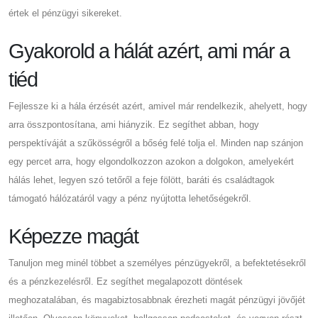
értek el pénzügyi sikereket.
Gyakorold a hálát azért, ami már a
tiéd
Fejlessze ki a hála érzését azért, amivel már rendelkezik, ahelyett, hogy
arra összpontosítana, ami hiányzik. Ez segíthet abban, hogy
perspektíváját a szűkösségről a bőség felé tolja el. Minden nap szánjon
egy percet arra, hogy elgondolkozzon azokon a dolgokon, amelyekért
hálás lehet, legyen szó tetőről a feje fölött, baráti és családtagok
támogató hálózatáról vagy a pénz nyújtotta lehetőségekről.
Képezze magát
Tanuljon meg minél többet a személyes pénzügyekről, a befektetésekről
és a pénzkezelésről. Ez segíthet megalapozott döntések
meghozatalában, és magabiztosabbnak érezheti magát pénzügyi jövőjét