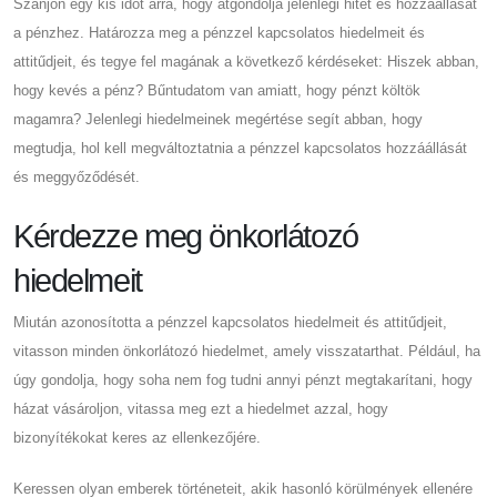
Szánjon egy kis időt arra, hogy átgondolja jelenlegi hitét és hozzáállását
a pénzhez. Határozza meg a pénzzel kapcsolatos hiedelmeit és
attitűdjeit, és tegye fel magának a következő kérdéseket: Hiszek abban,
hogy kevés a pénz? Bűntudatom van amiatt, hogy pénzt költök
magamra? Jelenlegi hiedelmeinek megértése segít abban, hogy
megtudja, hol kell megváltoztatnia a pénzzel kapcsolatos hozzáállását
és meggyőződését.
Kérdezze meg önkorlátozó
hiedelmeit
Miután azonosította a pénzzel kapcsolatos hiedelmeit és attitűdjeit,
vitasson minden önkorlátozó hiedelmet, amely visszatarthat. Például, ha
úgy gondolja, hogy soha nem fog tudni annyi pénzt megtakarítani, hogy
házat vásároljon, vitassa meg ezt a hiedelmet azzal, hogy
bizonyítékokat keres az ellenkezőjére.
Keressen olyan emberek történeteit, akik hasonló körülmények ellenére