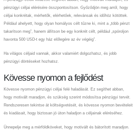
pénzügyi céljai elérésére összpontosítson. Győződjön meg arról, hogy
céljai konkrétak, mérhetők, elérhetőek, relevánsak és időhöz kötöttek.
Például ahelyett, hogy olyan homályos célt tűzne ki, mint a „több pénzt
takarítson meg”, hanem állítson be egy konkrét célt, például „spóroljon
havonta 500 USD-t egy ház előlegére az év végéig”.
Ha világos céljaid vannak, akkor valamiért dolgozhatsz, és jobb
pénzügyi döntéseket hozhatsz.
Kövesse nyomon a fejlődést
Kövesse nyomon pénzügyi céljai felé haladását. Ez segíthet abban,
hogy motivált maradjon, és szükség szerint módosítsa pénzügyi tervét.
Rendszeresen tekintse át költségvetését, és kövesse nyomon bevételeit
és kiadásait, hogy biztosan jó úton haladjon a céljainak eléréséhez.
Ünnepelje meg a mérföldköveket, hogy motivált és bátorított maradjon.