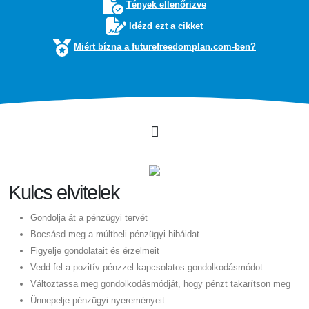
Tények ellenőrizve
Idézd ezt a cikket
Miért bízna a futurefreedomplan.com-ben?
Kulcs elvitelek
Gondolja át a pénzügyi tervét
Bocsásd meg a múltbeli pénzügyi hibáidat
Figyelje gondolatait és érzelmeit
Vedd fel a pozitív pénzzel kapcsolatos gondolkodásmódot
Változtassa meg gondolkodásmódját, hogy pénzt takarítson meg
Ünnepelje pénzügyi nyereményeit