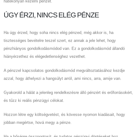
hatékonyan kezelni pénzét.
ÚGY ÉRZI, NINCS ELÉG PÉNZE
Ha úgy érzed, hogy soha nincs elég pénzed, még akkor is, ha
tisztességes bevételre teszel szert, ez annak a jele lehet, hogy
pénzhiányos gondolkodásmódod van. Ez a gondolkodásmód állandó
hiányérzethez és elégedetlenséghez vezethet.
A pénzzel kapcsolatos gondolkodásmód megváltoztatásához kezdje
azzal, hogy áthelyezi a hangsúlyt arról, ami nincs, arra, amije van.
Gyakorold a hálát a jelenleg rendelkezésre álló pénzért és erőforrásokért,
és tűzz ki reális pénzügyi célokat.
Hozzon létre egy költségvetést, és kövesse nyomon kiadásait, hogy
jobban megértse, hová megy a pénze.
Ha a bőségre összpontosít, és tudatos pénzügyi döntéseket hoz,