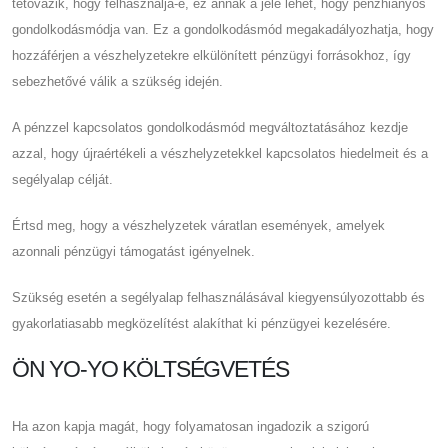
tétovázik, hogy felhasználja-e, ez annak a jele lehet, hogy pénzhiányos
gondolkodásmódja van. Ez a gondolkodásmód megakadályozhatja, hogy
hozzáférjen a vészhelyzetekre elkülönített pénzügyi forrásokhoz, így
sebezhetővé válik a szükség idején.
A pénzzel kapcsolatos gondolkodásmód megváltoztatásához kezdje
azzal, hogy újraértékeli a vészhelyzetekkel kapcsolatos hiedelmeit és a
segélyalap célját.
Értsd meg, hogy a vészhelyzetek váratlan események, amelyek
azonnali pénzügyi támogatást igényelnek.
Szükség esetén a segélyalap felhasználásával kiegyensúlyozottabb és
gyakorlatiasabb megközelítést alakíthat ki pénzügyei kezelésére.
ÖN YO-YO KÖLTSÉGVETÉS
Ha azon kapja magát, hogy folyamatosan ingadozik a szigorú