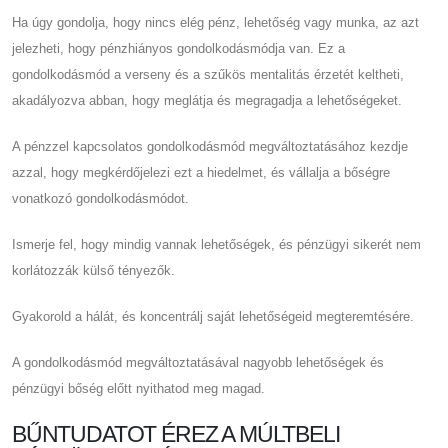
Ha úgy gondolja, hogy nincs elég pénz, lehetőség vagy munka, az azt
jelezheti, hogy pénzhiányos gondolkodásmódja van. Ez a
gondolkodásmód a verseny és a szűkös mentalitás érzetét keltheti,
akadályozva abban, hogy meglátja és megragadja a lehetőségeket.
A pénzzel kapcsolatos gondolkodásmód megváltoztatásához kezdje
azzal, hogy megkérdőjelezi ezt a hiedelmet, és vállalja a bőségre
vonatkozó gondolkodásmódot.
Ismerje fel, hogy mindig vannak lehetőségek, és pénzügyi sikerét nem
korlátozzák külső tényezők.
Gyakorold a hálát, és koncentrálj saját lehetőségeid megteremtésére.
A gondolkodásmód megváltoztatásával nagyobb lehetőségek és
pénzügyi bőség előtt nyithatod meg magad.
BŰNTUDATOT ÉREZ A MÚLTBELI