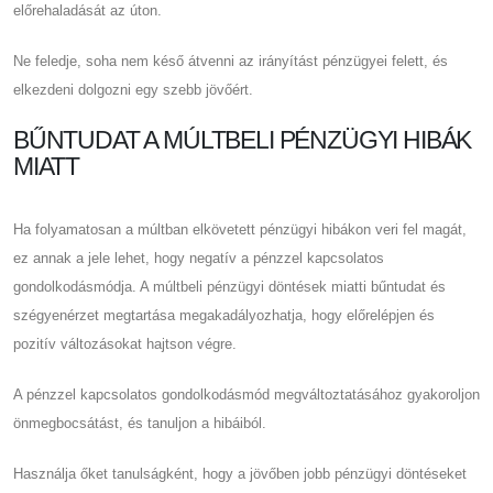
előrehaladását az úton.
Ne feledje, soha nem késő átvenni az irányítást pénzügyei felett, és
elkezdeni dolgozni egy szebb jövőért.
BŰNTUDAT A MÚLTBELI PÉNZÜGYI HIBÁK
MIATT
Ha folyamatosan a múltban elkövetett pénzügyi hibákon veri fel magát,
ez annak a jele lehet, hogy negatív a pénzzel kapcsolatos
gondolkodásmódja. A múltbeli pénzügyi döntések miatti bűntudat és
szégyenérzet megtartása megakadályozhatja, hogy előrelépjen és
pozitív változásokat hajtson végre.
A pénzzel kapcsolatos gondolkodásmód megváltoztatásához gyakoroljon
önmegbocsátást, és tanuljon a hibáiból.
Használja őket tanulságként, hogy a jövőben jobb pénzügyi döntéseket