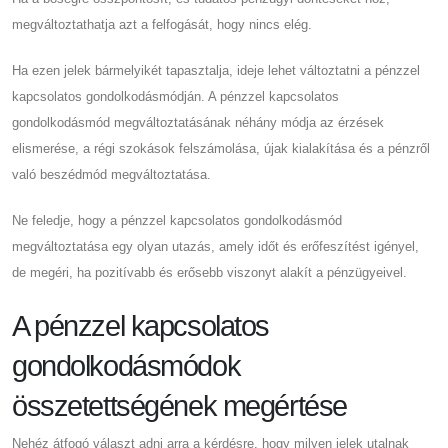
megváltoztathatja azt a felfogását, hogy nincs elég.
Ha ezen jelek bármelyikét tapasztalja, ideje lehet változtatni a pénzzel
kapcsolatos gondolkodásmódján. A pénzzel kapcsolatos
gondolkodásmód megváltoztatásának néhány módja az érzések
elismerése, a régi szokások felszámolása, újak kialakítása és a pénzről
való beszédmód megváltoztatása.
Ne feledje, hogy a pénzzel kapcsolatos gondolkodásmód
megváltoztatása egy olyan utazás, amely időt és erőfeszítést igényel,
de megéri, ha pozitívabb és erősebb viszonyt alakít a pénzügyeivel.
A pénzzel kapcsolatos
gondolkodásmódok
összetettségének megértése
Nehéz átfogó választ adni arra a kérdésre, hogy milyen jelek utalnak