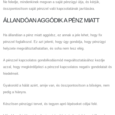
Ne feledje, mindenkinek megvan a saját pénzügyi útja, és kérjük,
összpontosítson saját pénzzel való kapcsolatának javítására.
ÁLLANDÓAN AGGÓDIK A PÉNZ MIATT
Ha állandóan a pénz miatt aggódsz, ez annak a jele lehet, hogy fix
pénzzel foglalkozol. Ez azt jelenti, hogy úgy gondolja, hogy pénzügyi
helyzete megváltoztathatatlan, és soha nem lesz elég.
A pénzzel kapcsolatos gondolkodásmód megváltoztatásához kezdje
azzal, hogy megkérdőjelezi a pénzzel kapcsolatos negatív gondolatait és
hiedelmeit.
Gyakorold a hálát azért, amije van, és összpontosítson a bőségre, nem
pedig a hiányra.
Készítsen pénzügyi tervet, és tegyen apró lépéseket céljai felé.