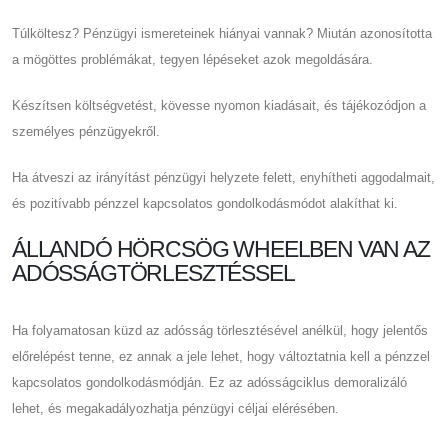
Túlköltesz? Pénzügyi ismereteinek hiányai vannak? Miután azonosította
a mögöttes problémákat, tegyen lépéseket azok megoldására.
Készítsen költségvetést, kövesse nyomon kiadásait, és tájékozódjon a
személyes pénzügyekről.
Ha átveszi az irányítást pénzügyi helyzete felett, enyhítheti aggodalmait,
és pozitívabb pénzzel kapcsolatos gondolkodásmódot alakíthat ki.
ÁLLANDÓ HÖRCSÖG WHEELBEN VAN AZ
ADÓSSÁGTÖRLESZTÉSSEL
Ha folyamatosan küzd az adósság törlesztésével anélkül, hogy jelentős
előrelépést tenne, ez annak a jele lehet, hogy változtatnia kell a pénzzel
kapcsolatos gondolkodásmódján. Ez az adósságciklus demoralizáló
lehet, és megakadályozhatja pénzügyi céljai elérésében.