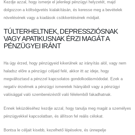
Kezdje azzal, hogy ismerje el jelenlegi pénzügyi helyzetét, majd
dolgozzon a költségvetés kialakításán, és keresse meg a bevételek
növelésének vagy a kiadások csökkentésének módjait.
TÚLTERHELTNEK, DEPRESSZIÓSNAK
VAGY APATIKUSNAK ÉRZI MAGÁT A
PÉNZÜGYEI IRÁNT
Ha úgy érzed, hogy pénzügyeid kikerülnek az irányítás alól, vagy nem
haladsz előre a pénzügyi céljaid felé, akkor itt az ideje, hogy
megváltoztasd a pénzzel kapcsolatos gondolkodásmódodat. Ezek a
negatív érzelmek a pénzügyi ismeretek hiányából vagy a pénzügyi
valósággal való szembenézéstől való félelemből fakadhatnak.
Ennek leküzdéséhez kezdje azzal, hogy tanulja meg magát a személyes
pénzügyekkel kapcsolatban, és állítson fel reális célokat.
Bontsa le céljait kisebb, kezelhető lépésekre, és ünnepelje