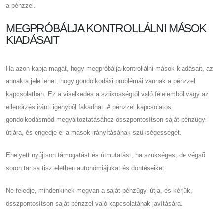
a pénzzel.
MEGPRÓBÁLJA KONTROLLÁLNI MÁSOK
KIADÁSAIT
Ha azon kapja magát, hogy megpróbálja kontrollálni mások kiadásait, az
annak a jele lehet, hogy gondolkodási problémái vannak a pénzzel
kapcsolatban. Ez a viselkedés a szűkösségtől való félelemből vagy az
ellenőrzés iránti igényből fakadhat. A pénzzel kapcsolatos
gondolkodásmód megváltoztatásához összpontosítson saját pénzügyi
útjára, és engedje el a mások irányításának szükségességét.
Ehelyett nyújtson támogatást és útmutatást, ha szükséges, de végső
soron tartsa tiszteletben autonómiájukat és döntéseiket.
Ne feledje, mindenkinek megvan a saját pénzügyi útja, és kérjük,
összpontosítson saját pénzzel való kapcsolatának javítására.