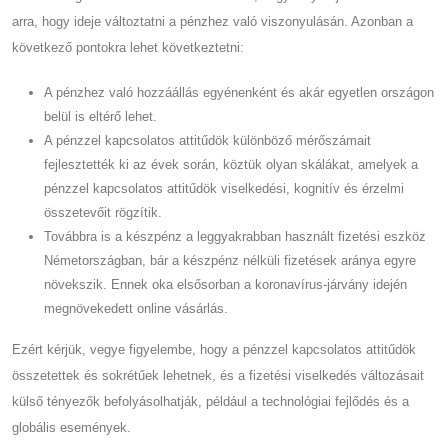
arra, hogy ideje változtatni a pénzhez való viszonyulásán. Azonban a
következő pontokra lehet következtetni:
A pénzhez való hozzáállás egyénenként és akár egyetlen országon
belül is eltérő lehet.
A pénzzel kapcsolatos attitűdök különböző mérőszámait
fejlesztették ki az évek során, köztük olyan skálákat, amelyek a
pénzzel kapcsolatos attitűdök viselkedési, kognitív és érzelmi
összetevőit rögzítik.
Továbbra is a készpénz a leggyakrabban használt fizetési eszköz
Németországban, bár a készpénz nélküli fizetések aránya egyre
növekszik. Ennek oka elsősorban a koronavírus-járvány idején
megnövekedett online vásárlás.
Ezért kérjük, vegye figyelembe, hogy a pénzzel kapcsolatos attitűdök
összetettek és sokrétűek lehetnek, és a fizetési viselkedés változásait
külső tényezők befolyásolhatják, például a technológiai fejlődés és a
globális események.