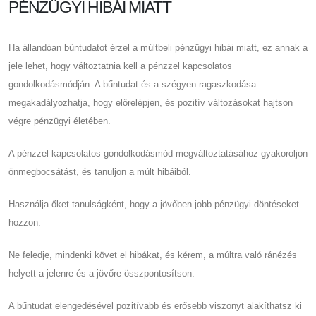
PÉNZÜGYI HIBÁI MIATT
Ha állandóan bűntudatot érzel a múltbeli pénzügyi hibái miatt, ez annak a
jele lehet, hogy változtatnia kell a pénzzel kapcsolatos
gondolkodásmódján. A bűntudat és a szégyen ragaszkodása
megakadályozhatja, hogy előrelépjen, és pozitív változásokat hajtson
végre pénzügyi életében.
A pénzzel kapcsolatos gondolkodásmód megváltoztatásához gyakoroljon
önmegbocsátást, és tanuljon a múlt hibáiból.
Használja őket tanulságként, hogy a jövőben jobb pénzügyi döntéseket
hozzon.
Ne feledje, mindenki követ el hibákat, és kérem, a múltra való ránézés
helyett a jelenre és a jövőre összpontosítson.
A bűntudat elengedésével pozitívabb és erősebb viszonyt alakíthatsz ki