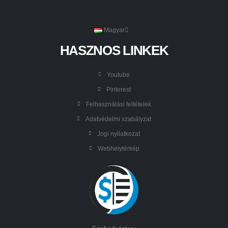
Magyar
HASZNOS LINKEK
Youtube
Pinterest
Felhasználási feltételek
Adatvédelmi szabályzat
Jogi nyilatkozat
Webhelytérkép