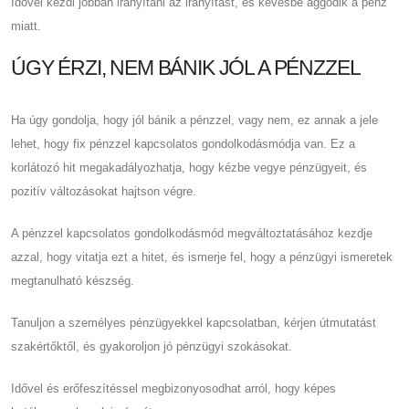
Idővel kezdi jobban irányítani az irányítást, és kevésbé aggódik a pénz
miatt.
ÚGY ÉRZI, NEM BÁNIK JÓL A PÉNZZEL
Ha úgy gondolja, hogy jól bánik a pénzzel, vagy nem, ez annak a jele
lehet, hogy fix pénzzel kapcsolatos gondolkodásmódja van. Ez a
korlátozó hit megakadályozhatja, hogy kézbe vegye pénzügyeit, és
pozitív változásokat hajtson végre.
A pénzzel kapcsolatos gondolkodásmód megváltoztatásához kezdje
azzal, hogy vitatja ezt a hitet, és ismerje fel, hogy a pénzügyi ismeretek
megtanulható készség.
Tanuljon a személyes pénzügyekkel kapcsolatban, kérjen útmutatást
szakértőktől, és gyakoroljon jó pénzügyi szokásokat.
Idővel és erőfeszítéssel megbizonyosodhat arról, hogy képes