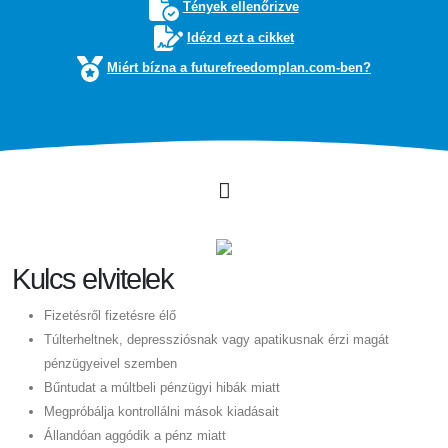
Tények ellenőrizve
Idézd ezt a cikket
Miért bízna a futurefreedomplan.com-ben?
Kulcs elvitelek
Fizetésről fizetésre élő
Túlterheltnek, depressziósnak vagy apatikusnak érzi magát
pénzügyeivel szemben
Bűntudat a múltbeli pénzügyi hibák miatt
Megpróbálja kontrollálni mások kiadásait
Állandóan aggódik a pénz miatt