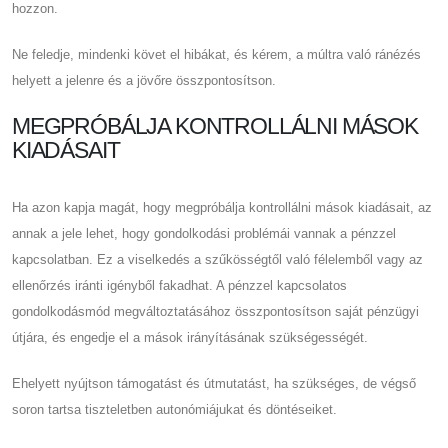
hozzon.
Ne feledje, mindenki követ el hibákat, és kérem, a múltra való ránézés
helyett a jelenre és a jövőre összpontosítson.
MEGPRÓBÁLJA KONTROLLÁLNI MÁSOK
KIADÁSAIT
Ha azon kapja magát, hogy megpróbálja kontrollálni mások kiadásait, az
annak a jele lehet, hogy gondolkodási problémái vannak a pénzzel
kapcsolatban. Ez a viselkedés a szűkösségtől való félelemből vagy az
ellenőrzés iránti igényből fakadhat. A pénzzel kapcsolatos
gondolkodásmód megváltoztatásához összpontosítson saját pénzügyi
útjára, és engedje el a mások irányításának szükségességét.
Ehelyett nyújtson támogatást és útmutatást, ha szükséges, de végső
soron tartsa tiszteletben autonómiájukat és döntéseiket.