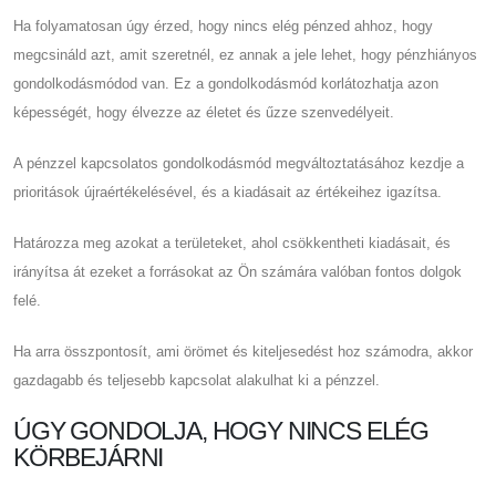
Ha folyamatosan úgy érzed, hogy nincs elég pénzed ahhoz, hogy
megcsináld azt, amit szeretnél, ez annak a jele lehet, hogy pénzhiányos
gondolkodásmódod van. Ez a gondolkodásmód korlátozhatja azon
képességét, hogy élvezze az életet és űzze szenvedélyeit.
A pénzzel kapcsolatos gondolkodásmód megváltoztatásához kezdje a
prioritások újraértékelésével, és a kiadásait az értékeihez igazítsa.
Határozza meg azokat a területeket, ahol csökkentheti kiadásait, és
irányítsa át ezeket a forrásokat az Ön számára valóban fontos dolgok
felé.
Ha arra összpontosít, ami örömet és kiteljesedést hoz számodra, akkor
gazdagabb és teljesebb kapcsolat alakulhat ki a pénzzel.
ÚGY GONDOLJA, HOGY NINCS ELÉG
KÖRBEJÁRNI