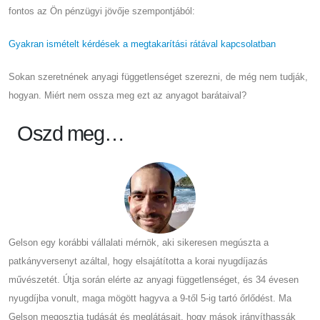
fontos az Ön pénzügyi jövője szempontjából:
Gyakran ismételt kérdések a megtakarítási rátával kapcsolatban
Sokan szeretnének anyagi függetlenséget szerezni, de még nem tudják,
hogyan. Miért nem ossza meg ezt az anyagot barátaival?
Oszd meg…
Gelson egy korábbi vállalati mérnök, aki sikeresen megúszta a
patkányversenyt azáltal, hogy elsajátította a korai nyugdíjazás
művészetét. Útja során elérte az anyagi függetlenséget, és 34 évesen
nyugdíjba vonult, maga mögött hagyva a 9-től 5-ig tartó őrlődést. Ma
Gelson megosztja tudását és meglátásait, hogy mások irányíthassák