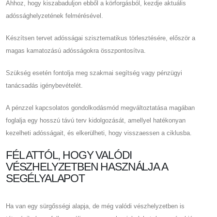
Ahhoz, hogy kiszabaduljon ebből a körforgásból, kezdje aktuális
adóssághelyzetének felmérésével.
Készítsen tervet adósságai szisztematikus törlesztésére, először a
magas kamatozású adósságokra összpontosítva.
Szükség esetén fontolja meg szakmai segítség vagy pénzügyi
tanácsadás igénybevételét.
A pénzzel kapcsolatos gondolkodásmód megváltoztatása magában
foglalja egy hosszú távú terv kidolgozását, amellyel hatékonyan
kezelheti adósságait, és elkerülheti, hogy visszaessen a ciklusba.
FÉL ATTÓL, HOGY VALÓDI
VÉSZHELYZETBEN HASZNÁLJA A
SEGÉLYALAPOT
Ha van egy sürgősségi alapja, de még valódi vészhelyzetben is