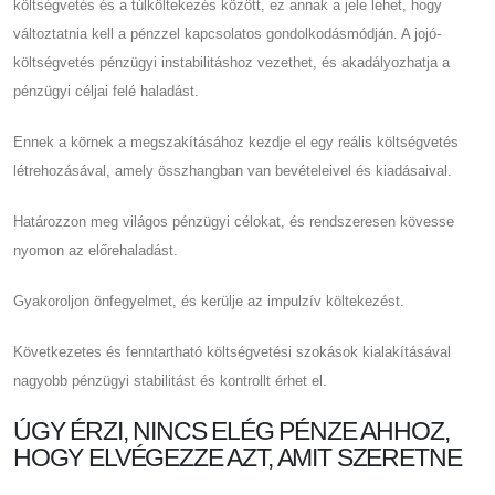
költségvetés és a túlköltekezés között, ez annak a jele lehet, hogy
változtatnia kell a pénzzel kapcsolatos gondolkodásmódján. A jojó-
költségvetés pénzügyi instabilitáshoz vezethet, és akadályozhatja a
pénzügyi céljai felé haladást.
Ennek a körnek a megszakításához kezdje el egy reális költségvetés
létrehozásával, amely összhangban van bevételeivel és kiadásaival.
Határozzon meg világos pénzügyi célokat, és rendszeresen kövesse
nyomon az előrehaladást.
Gyakoroljon önfegyelmet, és kerülje az impulzív költekezést.
Következetes és fenntartható költségvetési szokások kialakításával
nagyobb pénzügyi stabilitást és kontrollt érhet el.
ÚGY ÉRZI, NINCS ELÉG PÉNZE AHHOZ,
HOGY ELVÉGEZZE AZT, AMIT SZERETNE