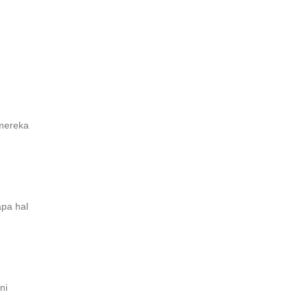
 mereka
apa hal
ni