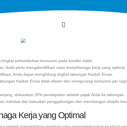
ingkat pertumbuhan konsumsi pada kondisi stabil.
, Anda perlu mengidentifikasi rasio modal/tenaga kerja yang optimal.
ntifikasi, Anda dapat menghitung tingkat tabungan Kaidah Emas.
t tabungan Kaidah Emas tidak efisien dan mengurangi konsumsi per kapi
panjang, alokasikan 20% pendapatan setelah pajak Anda ke tabungan.
kan manfaat dari kekuatan penggabungan dan membangun disiplin ke
enaga Kerja yang Optimal
rsisa setelah menyediakan investasi yang mempertahankan keadaan stab