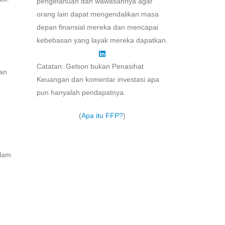
pengetahuan dan wawasannya agar
orang lain dapat mengendalikan masa
depan finansial mereka dan mencapai
kebebasan yang layak mereka dapatkan.
Catatan: Gelson bukan Penasihat
gan
Keuangan dan komentar investasi apa
pun hanyalah pendapatnya.
(
Apa itu FFP?
)
alam
n