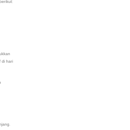
erikut:
jukkan
di hari
a
njang.