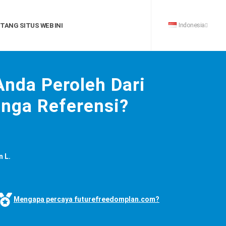
Indonesia
TANG SITUS WEB INI
nda Peroleh Dari
nga Referensi?
n L.
Mengapa percaya futurefreedomplan.com?