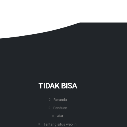
TIDAK BISA
Beranda
Panduan
Alat
Tentang situs web ini