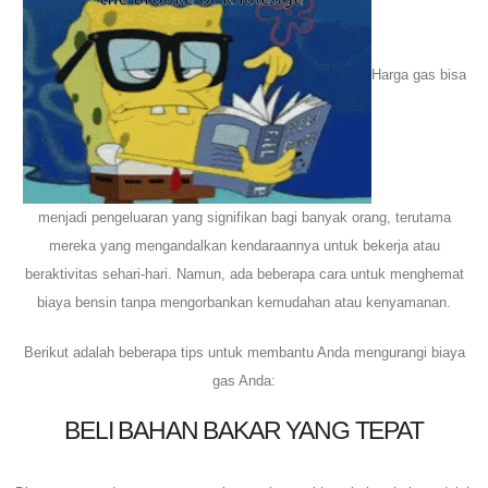
Harga gas bisa
menjadi pengeluaran yang signifikan bagi banyak orang, terutama
mereka yang mengandalkan kendaraannya untuk bekerja atau
beraktivitas sehari-hari. Namun, ada beberapa cara untuk menghemat
biaya bensin tanpa mengorbankan kemudahan atau kenyamanan.
Berikut adalah beberapa tips untuk membantu Anda mengurangi biaya
gas Anda:
BELI BAHAN BAKAR YANG TEPAT