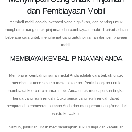
dan Pembiayaan Mobil
Membeli mobil adalah investasi yang signifikan, dan penting untuk
menghemat uang untuk pinjaman dan pembiayaan mobil. Berikut adalah
beberapa cara untuk menghemat uang untuk pinjaman dan pembiayaan
mobil:
MEMBIAYAI KEMBALI PINJAMAN ANDA
Membiayai kembali pinjaman mobil Anda adalah cara terbaik untuk
menghemat uang selama masa pinjaman. Pertimbangkan untuk
membiayai kembali pinjaman mobil Anda untuk mendapatkan tingkat
bunga yang lebih rendah. Suku bunga yang lebih rendah dapat
mengurangi pembayaran bulanan Anda dan menghemat uang Anda dari
waktu ke waktu.
Namun, pastikan untuk membandingkan suku bunga dan ketentuan