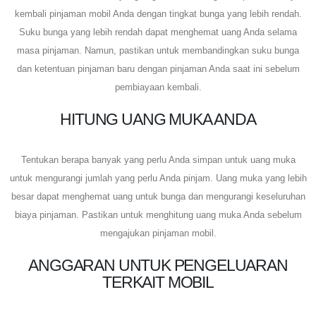
kembali pinjaman mobil Anda dengan tingkat bunga yang lebih rendah.
Suku bunga yang lebih rendah dapat menghemat uang Anda selama
masa pinjaman. Namun, pastikan untuk membandingkan suku bunga
dan ketentuan pinjaman baru dengan pinjaman Anda saat ini sebelum
pembiayaan kembali.
HITUNG UANG MUKA ANDA
Tentukan berapa banyak yang perlu Anda simpan untuk uang muka
untuk mengurangi jumlah yang perlu Anda pinjam. Uang muka yang lebih
besar dapat menghemat uang untuk bunga dan mengurangi keseluruhan
biaya pinjaman. Pastikan untuk menghitung uang muka Anda sebelum
mengajukan pinjaman mobil.
ANGGARAN UNTUK PENGELUARAN
TERKAIT MOBIL