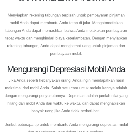
Menyiapkan rekening tabungan terpisah untuk pembayaran pinjaman
mobil Anda dapat membantu Anda tetap di jalur. Mengotomatiskan
tabungan Anda dapat memastikan bahwa Anda melakukan pembayaran
tepat waktu dan menghindari biaya keterlambatan. Dengan menyiapkan
rekening tabungan, Anda dapat menghemat uang untuk pinjaman dan
pembiayaan mobil.
Mengurangi Depresiasi Mobil Anda
Jika Anda seperti kebanyakan orang, Anda ingin mendapatkan hasil
maksimal dari mobil Anda. Salah satu cara untuk melakukannya adalah
dengan mengurangi penyusutannya. Depresiasi adalah jumlah nilai yang
hilang dari mobil Anda dari waktu ke waktu, dan dapat menghabiskan
banyak uang jika Anda tidak berhati-hati.
Berikut beberapa tip untuk membantu Anda mengurangi depresiasi mobil