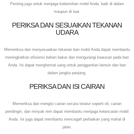
Penting juga untuk menjaga kebersihan mobil Anda, baik di dalam
maupun di luar.
PERIKSA DAN SESUAIKAN TEKANAN
UDARA
Memeriksa dan menyesuaikan tekanan ban mobil Anda dapat membantu
meningkatkan efisiensi bahan bakar dan mengurangi keausan pada ban
Anda. Ini dapat menghemat uang untuk penggantian bensin dan ban
dalam jangka panjang.
PERIKSA DAN ISI CAIRAN
Memeriksa dan mengisi cairan secara teratur seperti oli, cairan
pendingin, dan minyak rem dapat membantu menjaga kelancaran mobil
Anda. Ini juga dapat membantu mencegah perbaikan yang mahal di
jalan.