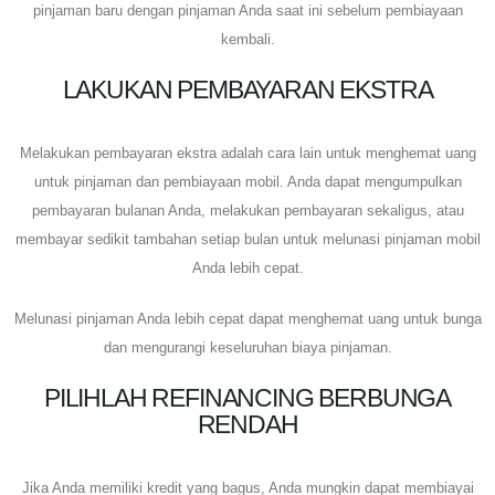
pinjaman baru dengan pinjaman Anda saat ini sebelum pembiayaan
kembali.
LAKUKAN PEMBAYARAN EKSTRA
Melakukan pembayaran ekstra adalah cara lain untuk menghemat uang
untuk pinjaman dan pembiayaan mobil. Anda dapat mengumpulkan
pembayaran bulanan Anda, melakukan pembayaran sekaligus, atau
membayar sedikit tambahan setiap bulan untuk melunasi pinjaman mobil
Anda lebih cepat.
Melunasi pinjaman Anda lebih cepat dapat menghemat uang untuk bunga
dan mengurangi keseluruhan biaya pinjaman.
PILIHLAH REFINANCING BERBUNGA
RENDAH
Jika Anda memiliki kredit yang bagus, Anda mungkin dapat membiayai