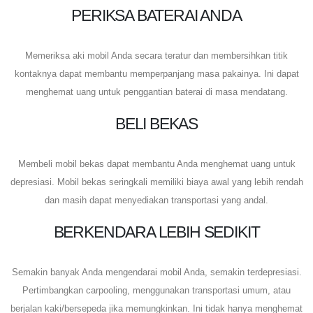
PERIKSA BATERAI ANDA
Memeriksa aki mobil Anda secara teratur dan membersihkan titik
kontaknya dapat membantu memperpanjang masa pakainya. Ini dapat
menghemat uang untuk penggantian baterai di masa mendatang.
BELI BEKAS
Membeli mobil bekas dapat membantu Anda menghemat uang untuk
depresiasi. Mobil bekas seringkali memiliki biaya awal yang lebih rendah
dan masih dapat menyediakan transportasi yang andal.
BERKENDARA LEBIH SEDIKIT
Semakin banyak Anda mengendarai mobil Anda, semakin terdepresiasi.
Pertimbangkan carpooling, menggunakan transportasi umum, atau
berjalan kaki/bersepeda jika memungkinkan. Ini tidak hanya menghemat