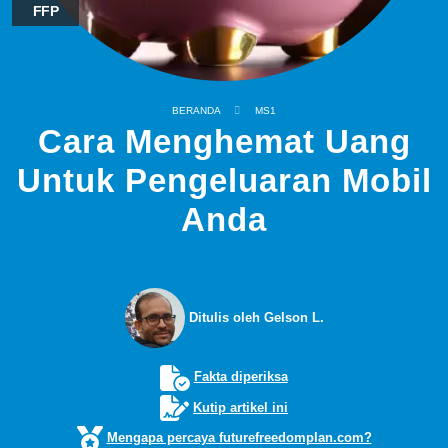
FFP
BERANDA
MS1
Cara Menghemat Uang
Untuk Pengeluaran Mobil
Anda
Ditulis oleh Gelson L.
Fakta diperiksa
Kutip artikel ini
Mengapa percaya futurefreedomplan.com?