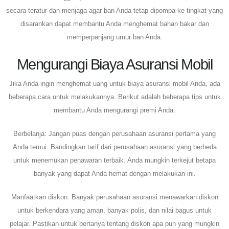
secara teratur dan menjaga agar ban Anda tetap dipompa ke tingkat yang
disarankan dapat membantu Anda menghemat bahan bakar dan
memperpanjang umur ban Anda.
Mengurangi Biaya Asuransi Mobil
Jika Anda ingin menghemat uang untuk biaya asuransi mobil Anda, ada
beberapa cara untuk melakukannya. Berikut adalah beberapa tips untuk
membantu Anda mengurangi premi Anda:
Berbelanja: Jangan puas dengan perusahaan asuransi pertama yang
Anda temui. Bandingkan tarif dari perusahaan asuransi yang berbeda
untuk menemukan penawaran terbaik. Anda mungkin terkejut betapa
banyak yang dapat Anda hemat dengan melakukan ini.
Manfaatkan diskon: Banyak perusahaan asuransi menawarkan diskon
untuk berkendara yang aman, banyak polis, dan nilai bagus untuk
pelajar. Pastikan untuk bertanya tentang diskon apa pun yang mungkin