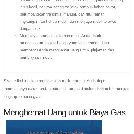
lebih kecil, periksa peringkat jarak tempuh bahan bakar,
pertimbangkan transmisi manual, cari fitur ramah
lingkungan, test drive mobil, dan menjaga mobil terawat
dengan baik.
Membiayai kembali pinjaman mobil Anda untuk
mendapatkan tingkat bunga yang lebih rendah dapat
membantu Anda menghemat uang untuk pinjaman dan
pembiayaan mobil.
Sisa artikel ini akan menjelaskan topik tertentu. Anda dapat
membacanya dalam urutan apa pun, karena dimaksudkan untuk menjadi
lengkap tetapi ringkas.
Menghemat Uang untuk Biaya Gas