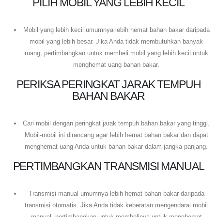
PILIH MOBIL YANG LEBIH KECIL
Mobil yang lebih kecil umumnya lebih hemat bahan bakar daripada
mobil yang lebih besar. Jika Anda tidak membutuhkan banyak
ruang, pertimbangkan untuk membeli mobil yang lebih kecil untuk
menghemat uang bahan bakar.
PERIKSA PERINGKAT JARAK TEMPUH
BAHAN BAKAR
Cari mobil dengan peringkat jarak tempuh bahan bakar yang tinggi.
Mobil-mobil ini dirancang agar lebih hemat bahan bakar dan dapat
menghemat uang Anda untuk bahan bakar dalam jangka panjang.
PERTIMBANGKAN TRANSMISI MANUAL
Transmisi manual umumnya lebih hemat bahan bakar daripada
transmisi otomatis. Jika Anda tidak keberatan mengendarai mobil
manual, pertimbangkan untuk membelinya untuk menghemat