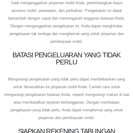
Saat menganggarkan pinjaman mobil Anda, pertimbangkan biaya
asuransi mobil, perawatan, dan perbaikan. Pengeluaran ini dapat
bertambah dengan cepat dan memengaruhi anggaran bulanan Anda.
Dengan menganggarkan pengeluaran ini, Anda dapat menghindari
pengeluaran tak terduga dan menghemat uang untuk pinjaman dan
pembiayaan mobil.
BATASI PENGELUARAN YANG TIDAK
PERLU
Mengurangi pengeluaran yang tidak perlu dapat membebaskan uang
untuk dimasukkan ke pinjaman mobil Anda. Carilah cara untuk
mengurangi pengeluaran bulanan Anda, seperti mengurangi makan di luar
atau membatalkan layanan berlangganan. Dengan membatasi
pengeluaran yang tidak perlu, Anda dapat menghemat uang untuk
pinjaman dan pembiayaan mobil.
SIAPKAN REKENING TABUNGAN