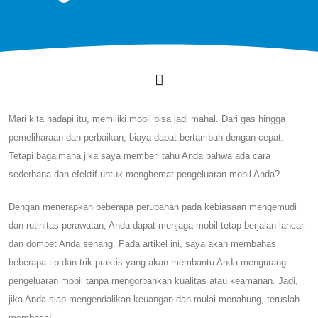
Mari kita hadapi itu, memiliki mobil bisa jadi mahal. Dari gas hingga
pemeliharaan dan perbaikan, biaya dapat bertambah dengan cepat.
Tetapi bagaimana jika saya memberi tahu Anda bahwa ada cara
sederhana dan efektif untuk menghemat pengeluaran mobil Anda?
Dengan menerapkan beberapa perubahan pada kebiasaan mengemudi
dan rutinitas perawatan, Anda dapat menjaga mobil tetap berjalan lancar
dan dompet Anda senang. Pada artikel ini, saya akan membahas
beberapa tip dan trik praktis yang akan membantu Anda mengurangi
pengeluaran mobil tanpa mengorbankan kualitas atau keamanan. Jadi,
jika Anda siap mengendalikan keuangan dan mulai menabung, teruslah
membaca!