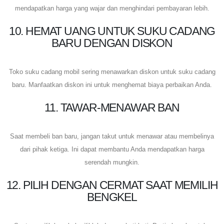
mendapatkan harga yang wajar dan menghindari pembayaran lebih.
10. HEMAT UANG UNTUK SUKU CADANG
BARU DENGAN DISKON
Toko suku cadang mobil sering menawarkan diskon untuk suku cadang
baru. Manfaatkan diskon ini untuk menghemat biaya perbaikan Anda.
11. TAWAR-MENAWAR BAN
Saat membeli ban baru, jangan takut untuk menawar atau membelinya
dari pihak ketiga. Ini dapat membantu Anda mendapatkan harga
serendah mungkin.
12. PILIH DENGAN CERMAT SAAT MEMILIH
BENGKEL