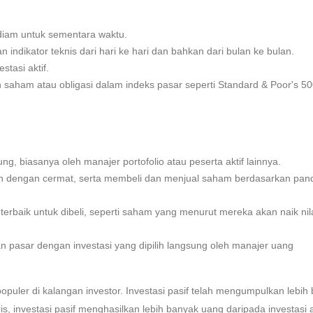
diam untuk sementara waktu.
indikator teknis dari hari ke hari dan bahkan dari bulan ke bulan.
stasi aktif.
an saham atau obligasi dalam indeks pasar seperti Standard & Poor's 5
g, biasanya oleh manajer portofolio atau peserta aktif lainnya.
haan dengan cermat, serta membeli dan menjual saham berdasarkan pa
 terbaik untuk dibeli, seperti saham yang menurut mereka akan naik nil
pasar dengan investasi yang dipilih langsung oleh manajer uang
ih populer di kalangan investor. Investasi pasif telah mengumpulkan lebih
oris, investasi pasif menghasilkan lebih banyak uang daripada investasi a