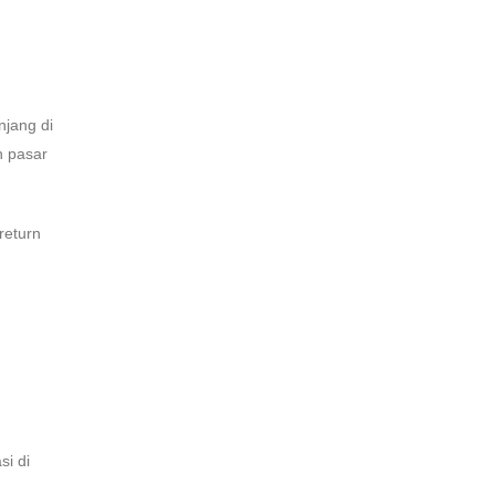
njang di
n pasar
return
si di