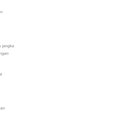
tu
n jangka
engan
at
uan