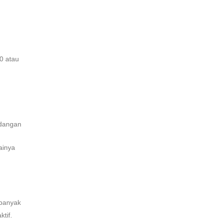
00 atau
ndangan
ainya
 banyak
ktif.