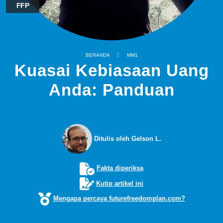
FFP
BERANDA
MM1
Kuasai Kebiasaan Uang
Anda: Panduan
Ditulis oleh Gelson L.
Fakta diperiksa
Kutip artikel ini
Mengapa percaya futurefreedomplan.com?