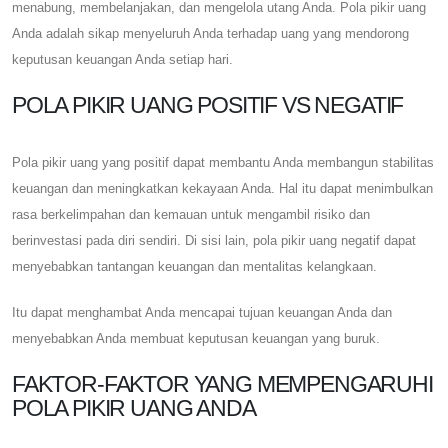
menabung, membelanjakan, dan mengelola utang Anda. Pola pikir uang
Anda adalah sikap menyeluruh Anda terhadap uang yang mendorong
keputusan keuangan Anda setiap hari.
POLA PIKIR UANG POSITIF VS NEGATIF
Pola pikir uang yang positif dapat membantu Anda membangun stabilitas
keuangan dan meningkatkan kekayaan Anda. Hal itu dapat menimbulkan
rasa berkelimpahan dan kemauan untuk mengambil risiko dan
berinvestasi pada diri sendiri. Di sisi lain, pola pikir uang negatif dapat
menyebabkan tantangan keuangan dan mentalitas kelangkaan.
Itu dapat menghambat Anda mencapai tujuan keuangan Anda dan
menyebabkan Anda membuat keputusan keuangan yang buruk.
FAKTOR-FAKTOR YANG MEMPENGARUHI
POLA PIKIR UANG ANDA