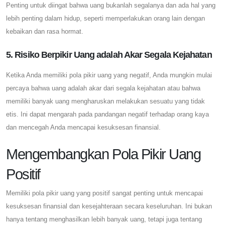
Penting untuk diingat bahwa uang bukanlah segalanya dan ada hal yang
lebih penting dalam hidup, seperti memperlakukan orang lain dengan
kebaikan dan rasa hormat.
5. Risiko Berpikir Uang adalah Akar Segala Kejahatan
Ketika Anda memiliki pola pikir uang yang negatif, Anda mungkin mulai
percaya bahwa uang adalah akar dari segala kejahatan atau bahwa
memiliki banyak uang mengharuskan melakukan sesuatu yang tidak
etis. Ini dapat mengarah pada pandangan negatif terhadap orang kaya
dan mencegah Anda mencapai kesuksesan finansial.
Mengembangkan Pola Pikir Uang
Positif
Memiliki pola pikir uang yang positif sangat penting untuk mencapai
kesuksesan finansial dan kesejahteraan secara keseluruhan. Ini bukan
hanya tentang menghasilkan lebih banyak uang, tetapi juga tentang