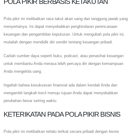
POLA PIKIR BERBASIS KETAKUTAN
Pola pikir ini melibatkan rasa takut akan uang dan tanggung jawab yang
menyertainya. Ini dapat menyebabkan penghindaran perencanaan
keuangan dan pengambilan keputusan. Untuk mengubah pola pikir ini,
mulailah dengan mendidik diri sendiri tentang keuangan pribadi.
Carilah sumber daya seperti buku, podcast, atau penasihat keuangan
untuk membantu Anda merasa lebih percaya diri dengan kemampuan
Anda mengelola uang.
Ingatlah bahwa kesuksesan finansial ada dalam kendali Anda dan
mengambil langkah kecil menuju tujuan Anda dapat menyebabkan
perubahan besar seiring waktu.
KETERIKATAN PADA POLA PIKIR BISNIS
Pola pikir ini melibatkan terlalu terikat secara pribadi dengan bisnis