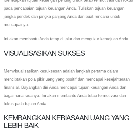
Menetapkan tujuan keuangan penting untuk tetap termotivasi dan fokus
pada pencapaian tujuan keuangan Anda. Tuliskan tujuan keuangan
jangka pendek dan jangka panjang Anda dan buat rencana untuk
mencapainya.
Ini akan membantu Anda tetap di jalur dan mengukur kemajuan Anda.
VISUALISASIKAN SUKSES
Memvisualisasikan kesuksesan adalah langkah pertama dalam
menciptakan pola pikir uang yang positif dan mencapai kesejahteraan
finansial. Bayangkan diri Anda mencapai tujuan keuangan Anda dan
bagaimana rasanya. Ini akan membantu Anda tetap termotivasi dan
fokus pada tujuan Anda.
KEMBANGKAN KEBIASAAN UANG YANG
LEBIH BAIK