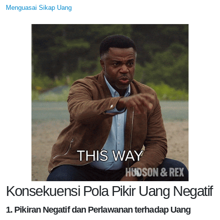
Menguasai Sikap Uang
Konsekuensi Pola Pikir Uang Negatif
1. Pikiran Negatif dan Perlawanan terhadap Uang