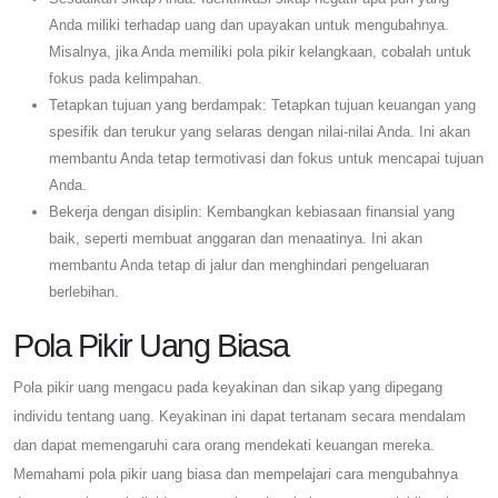
Anda miliki terhadap uang dan upayakan untuk mengubahnya.
Misalnya, jika Anda memiliki pola pikir kelangkaan, cobalah untuk
fokus pada kelimpahan.
Tetapkan tujuan yang berdampak: Tetapkan tujuan keuangan yang
spesifik dan terukur yang selaras dengan nilai-nilai Anda. Ini akan
membantu Anda tetap termotivasi dan fokus untuk mencapai tujuan
Anda.
Bekerja dengan disiplin: Kembangkan kebiasaan finansial yang
baik, seperti membuat anggaran dan menaatinya. Ini akan
membantu Anda tetap di jalur dan menghindari pengeluaran
berlebihan.
Pola Pikir Uang Biasa
Pola pikir uang mengacu pada keyakinan dan sikap yang dipegang
individu tentang uang. Keyakinan ini dapat tertanam secara mendalam
dan dapat memengaruhi cara orang mendekati keuangan mereka.
Memahami pola pikir uang biasa dan mempelajari cara mengubahnya