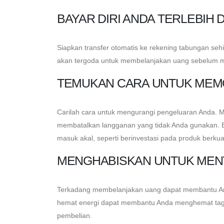
BAYAR DIRI ANDA TERLEBIH
Siapkan transfer otomatis ke rekening tabungan seh
akan tergoda untuk membelanjakan uang sebelum m
TEMUKAN CARA UNTUK ME
Carilah cara untuk mengurangi pengeluaran Anda. M
membatalkan langganan yang tidak Anda gunakan. Be
masuk akal, seperti berinvestasi pada produk berkua
MENGHABISKAN UNTUK MEN
Terkadang membelanjakan uang dapat membantu An
hemat energi dapat membantu Anda menghemat tagih
pembelian.