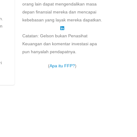
orang lain dapat mengendalikan masa
depan finansial mereka dan mencapai
n.
kebebasan yang layak mereka dapatkan.
an
Catatan: Gelson bukan Penasihat
Keuangan dan komentar investasi apa
pun hanyalah pendapatnya.
i
(
Apa itu FFP?
)