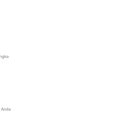
angka
a Anda
r