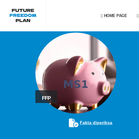
HOME PAGE
FFP
Fakta diperiksa