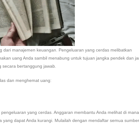
g dari manajemen keuangan. Pengeluaran yang cerdas melibatkan
kan uang Anda sambil menabung untuk tujuan jangka pendek dan j
g secara bertanggung jawab.
erdas dan menghemat uang:
 pengeluaran yang cerdas. Anggaran membantu Anda melihat di man
a yang dapat Anda kurangi. Mulailah dengan mendaftar semua sumbe