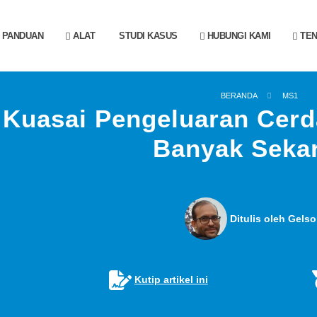
PANDUAN
ALAT
STUDI KASUS
HUBUNGI KAMI
TEN
BERANDA
MS1
Kuasai Pengeluaran Cerd
Banyak Seka
Ditulis oleh Gelso
Kutip artikel ini