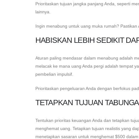
Prioritaskan tujuan jangka panjang Anda, seperti 
lainnya.
Ingin menabung untuk uang muka rumah? Pastikan An
HABISKAN LEBIH SEDIKIT DA
Aturan paling mendasar dalam menabung adalah mem
melacak ke mana uang Anda pergi adalah tempat ya
pembelian impulsif.
Prioritaskan pengeluaran Anda dengan berfokus pa
TETAPKAN TUJUAN TABUNG
Tentukan prioritas keuangan Anda dan tetapkan tuju
menghemat uang. Tetapkan tujuan realistis yang dap
menetapkan sasaran untuk menghemat $500 dalam