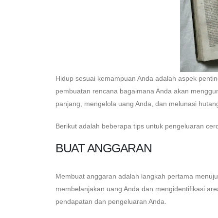
Hidup sesuai kemampuan Anda adalah aspek pentin
pembuatan rencana bagaimana Anda akan mengguna
panjang, mengelola uang Anda, dan melunasi hutan
Berikut adalah beberapa tips untuk pengeluaran c
BUAT ANGGARAN
Membuat anggaran adalah langkah pertama menuju
membelanjakan uang Anda dan mengidentifikasi are
pendapatan dan pengeluaran Anda.