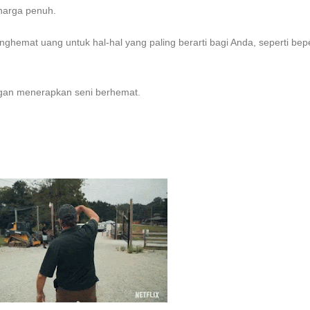
harga penuh.
hemat uang untuk hal-hal yang paling berarti bagi Anda, seperti bep
ngan menerapkan seni berhemat.