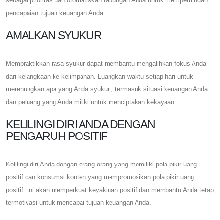
sebagai prioritas dan otomatiskan tabungan Anda untuk mempermudah
pencapaian tujuan keuangan Anda.
AMALKAN SYUKUR
Mempraktikkan rasa syukur dapat membantu mengalihkan fokus Anda
dari kelangkaan ke kelimpahan. Luangkan waktu setiap hari untuk
merenungkan apa yang Anda syukuri, termasuk situasi keuangan Anda
dan peluang yang Anda miliki untuk menciptakan kekayaan.
KELILINGI DIRI ANDA DENGAN
PENGARUH POSITIF
Kelilingi diri Anda dengan orang-orang yang memiliki pola pikir uang
positif dan konsumsi konten yang mempromosikan pola pikir uang
positif. Ini akan memperkuat keyakinan positif dan membantu Anda tetap
termotivasi untuk mencapai tujuan keuangan Anda.