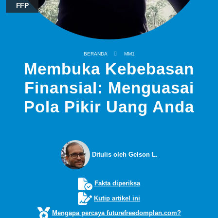
FFP
BERANDA
MM1
Membuka Kebebasan
Finansial: Menguasai
Pola Pikir Uang Anda
Ditulis oleh Gelson L.
Fakta diperiksa
Kutip artikel ini
Mengapa percaya futurefreedomplan.com?