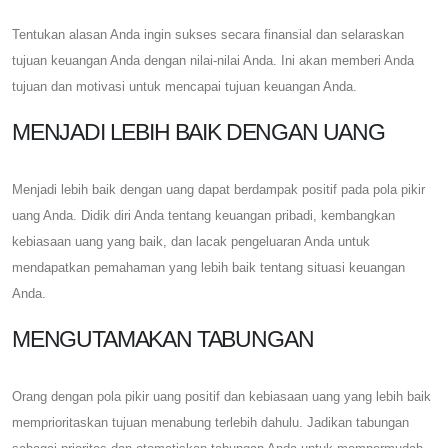
Tentukan alasan Anda ingin sukses secara finansial dan selaraskan
tujuan keuangan Anda dengan nilai-nilai Anda. Ini akan memberi Anda
tujuan dan motivasi untuk mencapai tujuan keuangan Anda.
MENJADI LEBIH BAIK DENGAN UANG
Menjadi lebih baik dengan uang dapat berdampak positif pada pola pikir
uang Anda. Didik diri Anda tentang keuangan pribadi, kembangkan
kebiasaan uang yang baik, dan lacak pengeluaran Anda untuk
mendapatkan pemahaman yang lebih baik tentang situasi keuangan
Anda.
MENGUTAMAKAN TABUNGAN
Orang dengan pola pikir uang positif dan kebiasaan uang yang lebih baik
memprioritaskan tujuan menabung terlebih dahulu. Jadikan tabungan