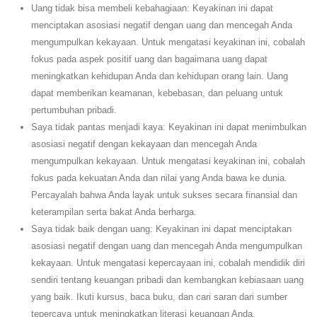
Uang tidak bisa membeli kebahagiaan: Keyakinan ini dapat
menciptakan asosiasi negatif dengan uang dan mencegah Anda
mengumpulkan kekayaan. Untuk mengatasi keyakinan ini, cobalah
fokus pada aspek positif uang dan bagaimana uang dapat
meningkatkan kehidupan Anda dan kehidupan orang lain. Uang
dapat memberikan keamanan, kebebasan, dan peluang untuk
pertumbuhan pribadi.
Saya tidak pantas menjadi kaya: Keyakinan ini dapat menimbulkan
asosiasi negatif dengan kekayaan dan mencegah Anda
mengumpulkan kekayaan. Untuk mengatasi keyakinan ini, cobalah
fokus pada kekuatan Anda dan nilai yang Anda bawa ke dunia.
Percayalah bahwa Anda layak untuk sukses secara finansial dan
keterampilan serta bakat Anda berharga.
Saya tidak baik dengan uang: Keyakinan ini dapat menciptakan
asosiasi negatif dengan uang dan mencegah Anda mengumpulkan
kekayaan. Untuk mengatasi kepercayaan ini, cobalah mendidik diri
sendiri tentang keuangan pribadi dan kembangkan kebiasaan uang
yang baik. Ikuti kursus, baca buku, dan cari saran dari sumber
tepercaya untuk meningkatkan literasi keuangan Anda.