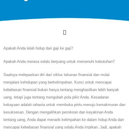
Apakah Anda lelah hidup dari gaji ke gaji?
Apakah Anda merasa selalu berjuang untuk memenuhi kebutuhan?
Saatnya melepaskan diri dari siklus tekanan finansial dan mulai
menjalani kehidupan yang berkelimpahan. Kunci untuk mencapai
kebebasan finansial bukan hanya tentang menghasilkan lebih banyak
uang, tetapi juga tentang mengubah pola pikir Anda. Kesadaran
kekayaan adalah rahasia untuk membuka pintu menuju kemakmuran dan
kesuksesan. Dengan mengalihkan pemikiran dan keyakinan Anda
tentang uang, Anda dapat menarik kelimpahan ke dalam hidup Anda dan
mencapai kebebasan finansial yang selalu Anda impikan. Jadi, apakah