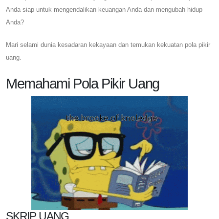
Anda siap untuk mengendalikan keuangan Anda dan mengubah hidup
Anda?
Mari selami dunia kesadaran kekayaan dan temukan kekuatan pola pikir
uang.
Memahami Pola Pikir Uang
SKRIP UANG