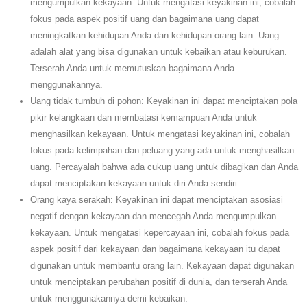
mengumpulkan kekayaan. Untuk mengatasi keyakinan ini, cobalah
fokus pada aspek positif uang dan bagaimana uang dapat
meningkatkan kehidupan Anda dan kehidupan orang lain. Uang
adalah alat yang bisa digunakan untuk kebaikan atau keburukan.
Terserah Anda untuk memutuskan bagaimana Anda
menggunakannya.
Uang tidak tumbuh di pohon: Keyakinan ini dapat menciptakan pola
pikir kelangkaan dan membatasi kemampuan Anda untuk
menghasilkan kekayaan. Untuk mengatasi keyakinan ini, cobalah
fokus pada kelimpahan dan peluang yang ada untuk menghasilkan
uang. Percayalah bahwa ada cukup uang untuk dibagikan dan Anda
dapat menciptakan kekayaan untuk diri Anda sendiri.
Orang kaya serakah: Keyakinan ini dapat menciptakan asosiasi
negatif dengan kekayaan dan mencegah Anda mengumpulkan
kekayaan. Untuk mengatasi kepercayaan ini, cobalah fokus pada
aspek positif dari kekayaan dan bagaimana kekayaan itu dapat
digunakan untuk membantu orang lain. Kekayaan dapat digunakan
untuk menciptakan perubahan positif di dunia, dan terserah Anda
untuk menggunakannya demi kebaikan.