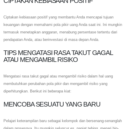
CIPTAKAN KEBIASAAN POSITIF
Ciptakan kebiasaan positif yang membantu Anda mencapai tujuan
keuangan dengan memahami pola pikir uang Anda saat ini. Ini mungkin
termasuk menetapkan anggaran, menabung persentase tertentu dari
pendapatan Anda, atau berinvestasi di masa depan Anda.
TIPS MENGATASI RASA TAKUT GAGAL
ATAU MENGAMBIL RISIKO
Mengatasi rasa takut gagal atau mengambil risiko dalam hal uang
membutuhkan perubahan pola pikir dan mengambil risiko yang
diperhitungkan. Berikut ini beberapa kiat:
MENCOBA SESUATU YANG BARU
Pelajari keterampilan baru sebagai kelompok dan bersenang-senanglah
dalam prosesnya. Itu mungkin seluncur es, panjat tebing, menari hip-