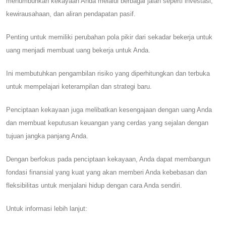
menumbuhkan kekayaan Anda melalui berbagai jalan seperti investasi,
kewirausahaan, dan aliran pendapatan pasif.
Penting untuk memiliki perubahan pola pikir dari sekadar bekerja untuk
uang menjadi membuat uang bekerja untuk Anda.
Ini membutuhkan pengambilan risiko yang diperhitungkan dan terbuka
untuk mempelajari keterampilan dan strategi baru.
Penciptaan kekayaan juga melibatkan kesengajaan dengan uang Anda
dan membuat keputusan keuangan yang cerdas yang sejalan dengan
tujuan jangka panjang Anda.
Dengan berfokus pada penciptaan kekayaan, Anda dapat membangun
fondasi finansial yang kuat yang akan memberi Anda kebebasan dan
fleksibilitas untuk menjalani hidup dengan cara Anda sendiri.
Untuk informasi lebih lanjut: