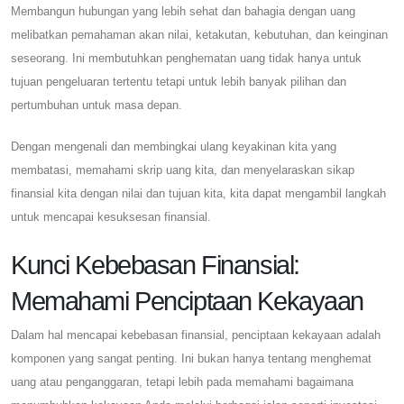
Membangun hubungan yang lebih sehat dan bahagia dengan uang
melibatkan pemahaman akan nilai, ketakutan, kebutuhan, dan keinginan
seseorang. Ini membutuhkan penghematan uang tidak hanya untuk
tujuan pengeluaran tertentu tetapi untuk lebih banyak pilihan dan
pertumbuhan untuk masa depan.
Dengan mengenali dan membingkai ulang keyakinan kita yang
membatasi, memahami skrip uang kita, dan menyelaraskan sikap
finansial kita dengan nilai dan tujuan kita, kita dapat mengambil langkah
untuk mencapai kesuksesan finansial.
Kunci Kebebasan Finansial:
Memahami Penciptaan Kekayaan
Dalam hal mencapai kebebasan finansial, penciptaan kekayaan adalah
komponen yang sangat penting. Ini bukan hanya tentang menghemat
uang atau penganggaran, tetapi lebih pada memahami bagaimana