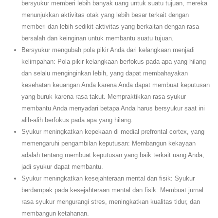
bersyukur memberi lebih banyak uang untuk suatu tujuan, mereka
menunjukkan aktivitas otak yang lebih besar terkait dengan
memberi dan lebih sedikit aktivitas yang berkaitan dengan rasa
bersalah dan keinginan untuk membantu suatu tujuan.
Bersyukur mengubah pola pikir Anda dari kelangkaan menjadi
kelimpahan: Pola pikir kelangkaan berfokus pada apa yang hilang
dan selalu menginginkan lebih, yang dapat membahayakan
kesehatan keuangan Anda karena Anda dapat membuat keputusan
yang buruk karena rasa takut. Mempraktikkan rasa syukur
membantu Anda menyadari betapa Anda harus bersyukur saat ini
alih-alih berfokus pada apa yang hilang.
Syukur meningkatkan kepekaan di medial prefrontal cortex, yang
memengaruhi pengambilan keputusan: Membangun kekayaan
adalah tentang membuat keputusan yang baik terkait uang Anda,
jadi syukur dapat membantu.
Syukur meningkatkan kesejahteraan mental dan fisik: Syukur
berdampak pada kesejahteraan mental dan fisik. Membuat jurnal
rasa syukur mengurangi stres, meningkatkan kualitas tidur, dan
membangun ketahanan.