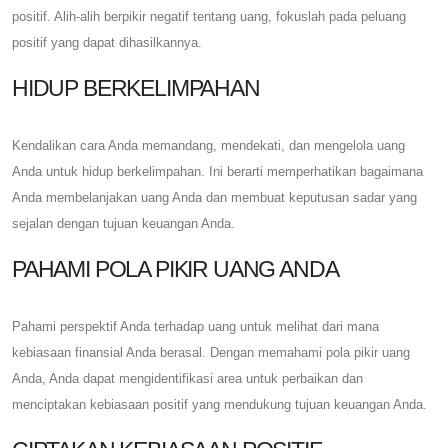
positif. Alih-alih berpikir negatif tentang uang, fokuslah pada peluang
positif yang dapat dihasilkannya.
HIDUP BERKELIMPAHAN
Kendalikan cara Anda memandang, mendekati, dan mengelola uang
Anda untuk hidup berkelimpahan. Ini berarti memperhatikan bagaimana
Anda membelanjakan uang Anda dan membuat keputusan sadar yang
sejalan dengan tujuan keuangan Anda.
PAHAMI POLA PIKIR UANG ANDA
Pahami perspektif Anda terhadap uang untuk melihat dari mana
kebiasaan finansial Anda berasal. Dengan memahami pola pikir uang
Anda, Anda dapat mengidentifikasi area untuk perbaikan dan
menciptakan kebiasaan positif yang mendukung tujuan keuangan Anda.