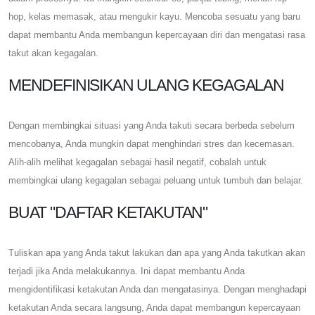
hop, kelas memasak, atau mengukir kayu. Mencoba sesuatu yang baru
dapat membantu Anda membangun kepercayaan diri dan mengatasi rasa
takut akan kegagalan.
MENDEFINISIKAN ULANG KEGAGALAN
Dengan membingkai situasi yang Anda takuti secara berbeda sebelum
mencobanya, Anda mungkin dapat menghindari stres dan kecemasan.
Alih-alih melihat kegagalan sebagai hasil negatif, cobalah untuk
membingkai ulang kegagalan sebagai peluang untuk tumbuh dan belajar.
BUAT "DAFTAR KETAKUTAN"
Tuliskan apa yang Anda takut lakukan dan apa yang Anda takutkan akan
terjadi jika Anda melakukannya. Ini dapat membantu Anda
mengidentifikasi ketakutan Anda dan mengatasinya. Dengan menghadapi
ketakutan Anda secara langsung, Anda dapat membangun kepercayaan