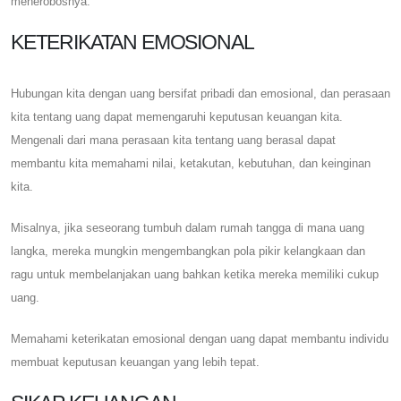
menerobosnya.
KETERIKATAN EMOSIONAL
Hubungan kita dengan uang bersifat pribadi dan emosional, dan perasaan
kita tentang uang dapat memengaruhi keputusan keuangan kita.
Mengenali dari mana perasaan kita tentang uang berasal dapat
membantu kita memahami nilai, ketakutan, kebutuhan, dan keinginan
kita.
Misalnya, jika seseorang tumbuh dalam rumah tangga di mana uang
langka, mereka mungkin mengembangkan pola pikir kelangkaan dan
ragu untuk membelanjakan uang bahkan ketika mereka memiliki cukup
uang.
Memahami keterikatan emosional dengan uang dapat membantu individu
membuat keputusan keuangan yang lebih tepat.