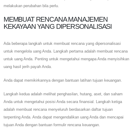
melakukan perubahan bila perlu.
MEMBUAT RENCANA MANAJEMEN
KEKAYAAN YANG DIPERSONALISASI
Ada beberapa langkah untuk membuat rencana yang dipersonalisasi
untuk mengelola uang Anda. Langkah pertama adalah membuat rencana
untuk uang Anda. Penting untuk mengetahui mengapa Anda menyisihkan
uang hasil jerih payah Anda.
Anda dapat memikirkannya dengan bantuan latihan tujuan keuangan.
Langkah kedua adalah melihat penghasilan, hutang, aset, dan saham
Anda untuk mengetahui posisi Anda secara finansial. Langkah ketiga
adalah membuat rencana menyeluruh berdasarkan daftar tujuan
terpenting Anda. Anda dapat mengendalikan uang Anda dan mencapai
tujuan Anda dengan bantuan formulir rencana keuangan.