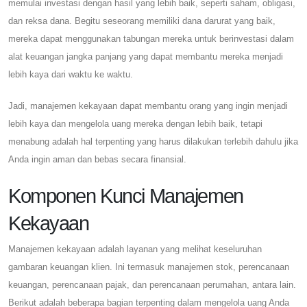
memulai investasi dengan hasil yang lebih baik, seperti saham, obligasi,
dan reksa dana. Begitu seseorang memiliki dana darurat yang baik,
mereka dapat menggunakan tabungan mereka untuk berinvestasi dalam
alat keuangan jangka panjang yang dapat membantu mereka menjadi
lebih kaya dari waktu ke waktu.
Jadi, manajemen kekayaan dapat membantu orang yang ingin menjadi
lebih kaya dan mengelola uang mereka dengan lebih baik, tetapi
menabung adalah hal terpenting yang harus dilakukan terlebih dahulu jika
Anda ingin aman dan bebas secara finansial.
Komponen Kunci Manajemen
Kekayaan
Manajemen kekayaan adalah layanan yang melihat keseluruhan
gambaran keuangan klien. Ini termasuk manajemen stok, perencanaan
keuangan, perencanaan pajak, dan perencanaan perumahan, antara lain.
Berikut adalah beberapa bagian terpenting dalam mengelola uang Anda