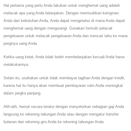
Hal pertama yang perlu Anda lakukan untuk menghemat uang adalah
melacak apa yang Anda belanjakan. Dengan memisahkan keinginan
Anda dari kebutuhan Anda, Anda dapat mengetahui di mana Anda dapat
menghemat uang dengan mengurangi. Gunakan formulir pelacak
pengeluaran untuk melacak pengeluaran Anda dan mencari tahu ke mana
perginya uang Anda.
Ketika uang ketat, Anda tidak boleh membelanjakan kecuali Anda harus
melakukannya.
Selain itu, usahakan untuk tidak membayar tagihan Anda dengan kredit,
karena hal itu hanya akan membuat pembayaran rutin Anda meningkat
dalam jangka panjang.
Alih-alih, hemat secara teratur dengan menyetorkan sebagian gaji Anda
langsung ke rekening tabungan Anda atau dengan mengatur transfer
bulanan dari rekening giro Anda ke rekening tabungan Anda.