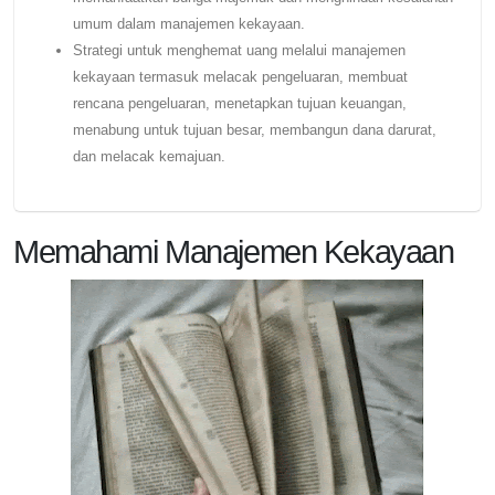
umum dalam manajemen kekayaan.
Strategi untuk menghemat uang melalui manajemen
kekayaan termasuk melacak pengeluaran, membuat
rencana pengeluaran, menetapkan tujuan keuangan,
menabung untuk tujuan besar, membangun dana darurat,
dan melacak kemajuan.
Memahami Manajemen Kekayaan