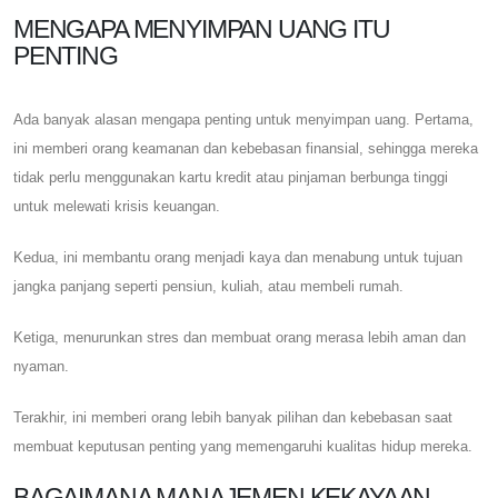
MENGAPA MENYIMPAN UANG ITU
PENTING
Ada banyak alasan mengapa penting untuk menyimpan uang. Pertama,
ini memberi orang keamanan dan kebebasan finansial, sehingga mereka
tidak perlu menggunakan kartu kredit atau pinjaman berbunga tinggi
untuk melewati krisis keuangan.
Kedua, ini membantu orang menjadi kaya dan menabung untuk tujuan
jangka panjang seperti pensiun, kuliah, atau membeli rumah.
Ketiga, menurunkan stres dan membuat orang merasa lebih aman dan
nyaman.
Terakhir, ini memberi orang lebih banyak pilihan dan kebebasan saat
membuat keputusan penting yang memengaruhi kualitas hidup mereka.
BAGAIMANA MANAJEMEN KEKAYAAN