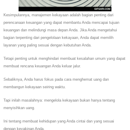
Kesimpulannya, manajemen kekayaan adalah bagian penting dari
perencanaan keuangan yang dapat membantu Anda mencapai tujuan
keuangan dan melindungi masa depan Anda. Jika Anda mengetahui
bagian terpenting dari pengelolaan kekayaan, Anda dapat memilih
layanan yang paling sesuai dengan kebutuhan Anda.
Tetapi penting untuk menghindari membuat kesalahan umum yang dapat
membuat rencana keuangan Anda keluar jalur.
Sebaliknya, Anda harus fokus pada cara menghemat uang dan
membangun kekayaan seiring waktu.
Tapi inilah masalahnya: mengelola kekayaan bukan hanya tentang
menyisihkan uang.
Ini tentang membuat kehidupan yang Anda cintai dan yang sesuai
dengan keyakinan Anda.