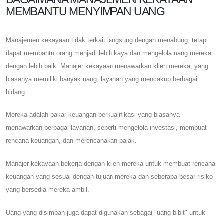
MEMBANTU MENYIMPAN UANG
Manajemen kekayaan tidak terkait langsung dengan menabung, tetapi
dapat membantu orang menjadi lebih kaya dan mengelola uang mereka
dengan lebih baik. Manajer kekayaan menawarkan klien mereka, yang
biasanya memiliki banyak uang, layanan yang mencakup berbagai
bidang.
Mereka adalah pakar keuangan berkualifikasi yang biasanya
menawarkan berbagai layanan, seperti mengelola investasi, membuat
rencana keuangan, dan merencanakan pajak.
Manajer kekayaan bekerja dengan klien mereka untuk membuat rencana
keuangan yang sesuai dengan tujuan mereka dan seberapa besar risiko
yang bersedia mereka ambil.
Uang yang disimpan juga dapat digunakan sebagai "uang bibit" untuk