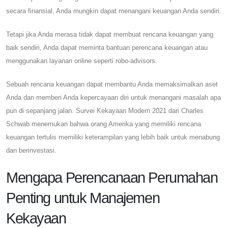
secara finansial, Anda mungkin dapat menangani keuangan Anda sendiri.
Tetapi jika Anda merasa tidak dapat membuat rencana keuangan yang
baik sendiri, Anda dapat meminta bantuan perencana keuangan atau
menggunakan layanan online seperti robo-advisors.
Sebuah rencana keuangan dapat membantu Anda memaksimalkan aset
Anda dan memberi Anda kepercayaan diri untuk menangani masalah apa
pun di sepanjang jalan. Survei Kekayaan Modern 2021 dari Charles
Schwab menemukan bahwa orang Amerika yang memiliki rencana
keuangan tertulis memiliki keterampilan yang lebih baik untuk menabung
dan berinvestasi.
Mengapa Perencanaan Perumahan
Penting untuk Manajemen
Kekayaan