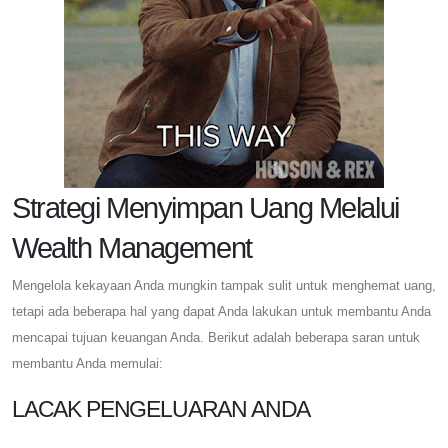
Strategi Menyimpan Uang Melalui
Wealth Management
Mengelola kekayaan Anda mungkin tampak sulit untuk menghemat uang,
tetapi ada beberapa hal yang dapat Anda lakukan untuk membantu Anda
mencapai tujuan keuangan Anda. Berikut adalah beberapa saran untuk
membantu Anda memulai:
LACAK PENGELUARAN ANDA