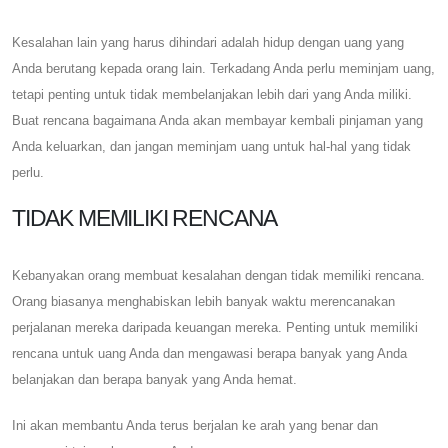
Kesalahan lain yang harus dihindari adalah hidup dengan uang yang
Anda berutang kepada orang lain. Terkadang Anda perlu meminjam uang,
tetapi penting untuk tidak membelanjakan lebih dari yang Anda miliki.
Buat rencana bagaimana Anda akan membayar kembali pinjaman yang
Anda keluarkan, dan jangan meminjam uang untuk hal-hal yang tidak
perlu.
TIDAK MEMILIKI RENCANA
Kebanyakan orang membuat kesalahan dengan tidak memiliki rencana.
Orang biasanya menghabiskan lebih banyak waktu merencanakan
perjalanan mereka daripada keuangan mereka. Penting untuk memiliki
rencana untuk uang Anda dan mengawasi berapa banyak yang Anda
belanjakan dan berapa banyak yang Anda hemat.
Ini akan membantu Anda terus berjalan ke arah yang benar dan