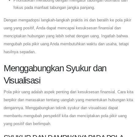
Prioritaskan menabung dengan mengatur tabungan otomatis dan
fokus pada manfaat tabungan jangka panjang.
Dengan mengadopsi langkah-langkah praktis ini dan beralih ke pola pikir
uang yang positif, Anda dapat mencapai kesuksesan finansial dan
menciptakan hubungan yang lebih sehat dengan uang. Ingatlah bahwa
mengubah pola pikir uang Anda membutuhkan waktu dan usaha, tetapi
hasilnya sepadan.
Menggabungkan Syukur dan
Visualisasi
Pola pikir uang adalah aspek penting dari kesuksesan finansial. Cara kita
berpikir dan merasakan tentang uanglah yang menentukan hubungan kita
dengannya. Menggabungkan teknik syukur dan visualisasi dapat
membantu mengubah perspektif kita dan menciptakan pola pikir uang
yang positif dan berlimpah.