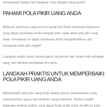
kesempatan belajar dan bergerak maju dengan sikap positif.
PAHAMI POLA PIKIR UANG ANDA
Melacak pemikiran yang muncul setiap kali Anda membuat keputusan
uang dapat membantu Anda menjadi lebih sadar akan pola pikir uang
Anda. Kesadaran ini dapat membantu Anda mengidentifikasi dan
mengubah pola pikir negatif.
Luangkan waktu untuk merenungkan keyakinan dan sikap Anda terhadap
uang, dan lakukan perubahan jika perlu.
LANGKAH PRAKTIS UNTUK MEMPERBAIKI
POLA PIKIR UANG ANDA
Memperbaiki pola pikir uang Anda adalah proses berkelanjutan yang
membutuhkan upaya dan dedikasi yang konsisten. Berikut adalah
beberapa langkah praktis yang dapat Anda ambil untuk beralih ke pola