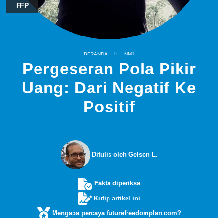
FFP
BERANDA
MM1
Pergeseran Pola Pikir
Uang: Dari Negatif Ke
Positif
Ditulis oleh Gelson L.
Fakta diperiksa
Kutip artikel ini
Mengapa percaya futurefreedomplan.com?