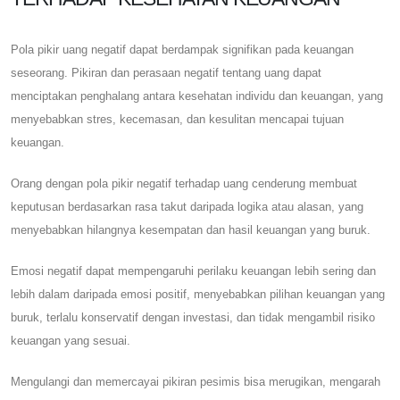
Pola pikir uang negatif dapat berdampak signifikan pada keuangan
seseorang. Pikiran dan perasaan negatif tentang uang dapat
menciptakan penghalang antara kesehatan individu dan keuangan, yang
menyebabkan stres, kecemasan, dan kesulitan mencapai tujuan
keuangan.
Orang dengan pola pikir negatif terhadap uang cenderung membuat
keputusan berdasarkan rasa takut daripada logika atau alasan, yang
menyebabkan hilangnya kesempatan dan hasil keuangan yang buruk.
Emosi negatif dapat mempengaruhi perilaku keuangan lebih sering dan
lebih dalam daripada emosi positif, menyebabkan pilihan keuangan yang
buruk, terlalu konservatif dengan investasi, dan tidak mengambil risiko
keuangan yang sesuai.
Mengulangi dan memercayai pikiran pesimis bisa merugikan, mengarah