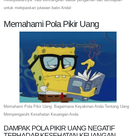
untuk melepaskan jutawan batin Anda!
Memahami Pola Pikir Uang
Memahami Pola Pikir Uang: Bagaimana Keyakinan Anda Tentang Uang
Mempengaruhi Kesehatan Keuangan Anda
DAMPAK POLA PIKIR UANG NEGATIF
TERHADAP KESEHATAN KEUANGAN