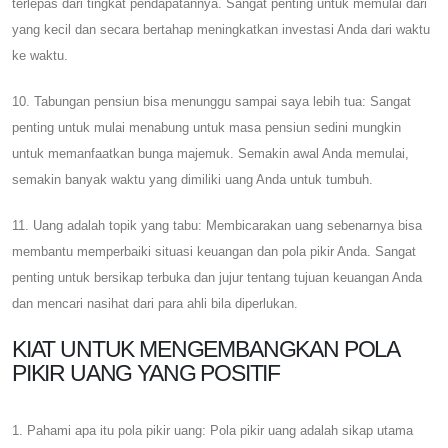
terlepas dari tingkat pendapatannya. Sangat penting untuk memulai dari
yang kecil dan secara bertahap meningkatkan investasi Anda dari waktu
ke waktu.
10. Tabungan pensiun bisa menunggu sampai saya lebih tua: Sangat
penting untuk mulai menabung untuk masa pensiun sedini mungkin
untuk memanfaatkan bunga majemuk. Semakin awal Anda memulai,
semakin banyak waktu yang dimiliki uang Anda untuk tumbuh.
11. Uang adalah topik yang tabu: Membicarakan uang sebenarnya bisa
membantu memperbaiki situasi keuangan dan pola pikir Anda. Sangat
penting untuk bersikap terbuka dan jujur ​​tentang tujuan keuangan Anda
dan mencari nasihat dari para ahli bila diperlukan.
KIAT UNTUK MENGEMBANGKAN POLA
PIKIR UANG YANG POSITIF
1. Pahami apa itu pola pikir uang: Pola pikir uang adalah sikap utama