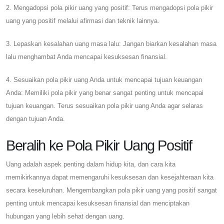
2. Mengadopsi pola pikir uang yang positif: Terus mengadopsi pola pikir
uang yang positif melalui afirmasi dan teknik lainnya.
3. Lepaskan kesalahan uang masa lalu: Jangan biarkan kesalahan masa
lalu menghambat Anda mencapai kesuksesan finansial.
4. Sesuaikan pola pikir uang Anda untuk mencapai tujuan keuangan
Anda: Memiliki pola pikir yang benar sangat penting untuk mencapai
tujuan keuangan. Terus sesuaikan pola pikir uang Anda agar selaras
dengan tujuan Anda.
Beralih ke Pola Pikir Uang Positif
Uang adalah aspek penting dalam hidup kita, dan cara kita
memikirkannya dapat memengaruhi kesuksesan dan kesejahteraan kita
secara keseluruhan. Mengembangkan pola pikir uang yang positif sangat
penting untuk mencapai kesuksesan finansial dan menciptakan
hubungan yang lebih sehat dengan uang.