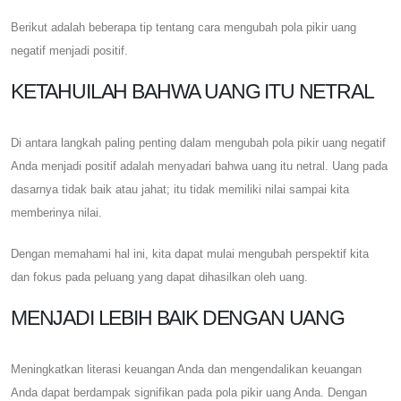
Berikut adalah beberapa tip tentang cara mengubah pola pikir uang
negatif menjadi positif.
KETAHUILAH BAHWA UANG ITU NETRAL
Di antara langkah paling penting dalam mengubah pola pikir uang negatif
Anda menjadi positif adalah menyadari bahwa uang itu netral. Uang pada
dasarnya tidak baik atau jahat; itu tidak memiliki nilai sampai kita
memberinya nilai.
Dengan memahami hal ini, kita dapat mulai mengubah perspektif kita
dan fokus pada peluang yang dapat dihasilkan oleh uang.
MENJADI LEBIH BAIK DENGAN UANG
Meningkatkan literasi keuangan Anda dan mengendalikan keuangan
Anda dapat berdampak signifikan pada pola pikir uang Anda. Dengan