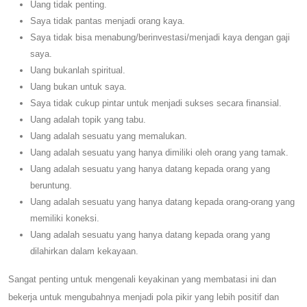
Uang tidak penting.
Saya tidak pantas menjadi orang kaya.
Saya tidak bisa menabung/berinvestasi/menjadi kaya dengan gaji
saya.
Uang bukanlah spiritual.
Uang bukan untuk saya.
Saya tidak cukup pintar untuk menjadi sukses secara finansial.
Uang adalah topik yang tabu.
Uang adalah sesuatu yang memalukan.
Uang adalah sesuatu yang hanya dimiliki oleh orang yang tamak.
Uang adalah sesuatu yang hanya datang kepada orang yang
beruntung.
Uang adalah sesuatu yang hanya datang kepada orang-orang yang
memiliki koneksi.
Uang adalah sesuatu yang hanya datang kepada orang yang
dilahirkan dalam kekayaan.
Sangat penting untuk mengenali keyakinan yang membatasi ini dan
bekerja untuk mengubahnya menjadi pola pikir yang lebih positif dan