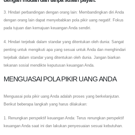
dengan mudah dan tanpa susah payah."
3. Hindari perbandingan dengan orang lain: Membandingkan diri Anda
dengan orang lain dapat menyebabkan pola pikir uang negatif. Fokus
pada tujuan dan kemajuan keuangan Anda sendiri.
4. Hindari terjebak dalam standar yang ditentukan oleh dunia: Sangat
penting untuk mengikuti apa yang sesuai untuk Anda dan menghindari
terjebak dalam standar yang ditentukan oleh dunia. Jangan biarkan
tekanan sosial mendikte keputusan keuangan Anda.
MENGUASAI POLA PIKIR UANG ANDA
Menguasai pola pikir uang Anda adalah proses yang berkelanjutan.
Berikut beberapa langkah yang harus dilakukan:
1. Renungkan perspektif keuangan Anda: Terus renungkan perspektif
keuangan Anda saat ini dan lakukan penyesuaian sesuai kebutuhan.