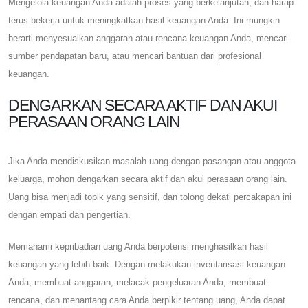
Mengelola keuangan Anda adalah proses yang berkelanjutan, dan harap
terus bekerja untuk meningkatkan hasil keuangan Anda. Ini mungkin
berarti menyesuaikan anggaran atau rencana keuangan Anda, mencari
sumber pendapatan baru, atau mencari bantuan dari profesional
keuangan.
DENGARKAN SECARA AKTIF DAN AKUI
PERASAAN ORANG LAIN
Jika Anda mendiskusikan masalah uang dengan pasangan atau anggota
keluarga, mohon dengarkan secara aktif dan akui perasaan orang lain.
Uang bisa menjadi topik yang sensitif, dan tolong dekati percakapan ini
dengan empati dan pengertian.
Memahami kepribadian uang Anda berpotensi menghasilkan hasil
keuangan yang lebih baik. Dengan melakukan inventarisasi keuangan
Anda, membuat anggaran, melacak pengeluaran Anda, membuat
rencana, dan menantang cara Anda berpikir tentang uang, Anda dapat