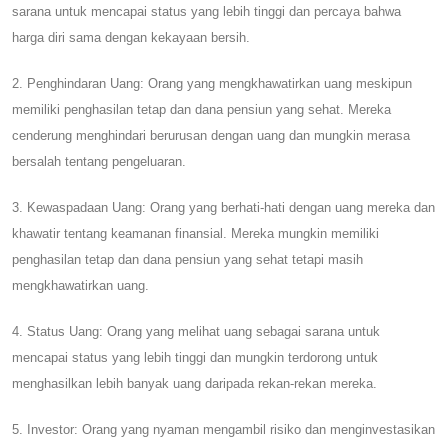
sarana untuk mencapai status yang lebih tinggi dan percaya bahwa
harga diri sama dengan kekayaan bersih.
2. Penghindaran Uang: Orang yang mengkhawatirkan uang meskipun
memiliki penghasilan tetap dan dana pensiun yang sehat. Mereka
cenderung menghindari berurusan dengan uang dan mungkin merasa
bersalah tentang pengeluaran.
3. Kewaspadaan Uang: Orang yang berhati-hati dengan uang mereka dan
khawatir tentang keamanan finansial. Mereka mungkin memiliki
penghasilan tetap dan dana pensiun yang sehat tetapi masih
mengkhawatirkan uang.
4. Status Uang: Orang yang melihat uang sebagai sarana untuk
mencapai status yang lebih tinggi dan mungkin terdorong untuk
menghasilkan lebih banyak uang daripada rekan-rekan mereka.
5. Investor: Orang yang nyaman mengambil risiko dan menginvestasikan