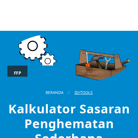
FFP
BERANDA
ID/TOOLS
Kalkulator Sasaran
Penghematan